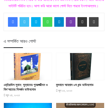
সাইটটি পরিচিত হবে। আশা করি আরো ভালো পোস্ট দিতে পারবো ইনশাআল্লাহ।
Skype
WhatsApp
Telegram
Viber
Share via Email
Print
এ সম্পর্কিত আরও পোস্ট
এহ্‌ইয়াউস সুনান: সুন্নাতের পুনরুজ্জীবন ও
মুসনাদে আহমাদ ৮ম খন্ড ডাউনলোড
বিদ‘আতের বিসর্জন ডাউনলোড
জুন ২৩, ২০২৩
জুন ২৪, ২০২৩