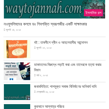
ইসলামিক গল্প
নওমুসলিমদের কলমে ডঃ শিবশক্তি স্বরূপজীর একটি সাক্ষাৎকার
জুলাই ২৪, ২০২৫
বই : তাবলীগে দ্বীন ও আহলেহাদীছ আন্দোলন
জুলাই ২৩, ২০২৫
ডাকাতদের বিরুদ্ধে লড়াই করা এবং তাদেরকে হত্যা করার
বিধান
মার্চ ৫, ২০২৫
জবাবদিহিতা: পাপমুক্ত সমাজ বিনির্মাণের অনিবার্য দাবি
ফেব্রুয়ারি ২৬, ২০২৫
কুরআনে আল্লাহ্‌র পরিচয়