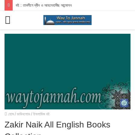
বই : তাবলীগে দ্বীন ও আহলেহাদীছ আন্দোলন
মেনু
হোম
/
ডাউনলোড
/
ইসলামিক বই
Zakir Naik All English Books