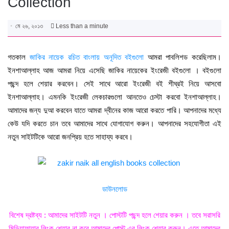
Collection
মে ২৬, ২০১৩
Less than a minute
গতকাল
জাকির নায়েক রচিত বাংলায় অনূদিত বইগুলো
আমরা পাবলিশড করেছিলাম।
ইনশাআল্লাহ আজ আমরা নিয়ে এসেছি জাকির নায়েকের ইংরেজী বইগুলো । বইগুলো
পছন্দ হলে শেয়ার করবেন। সেই সাথে আরো ইংরেজী বই শীঘ্রই নিয়ে আসবো
ইনশাআল্লাহ। এমনকি ইংরেজী লেকচারগুলো আনতেও চেস্টা করবো ইনশাআল্লাহ।
আমাদের জন্য দুআ করবেন যাতে আমরা দ্বীনের কাজ আরো করতে পারি। আপনাদের মধ্যে
কেউ যদি করতে চান তবে আমাদের সাথে যোগাযোগ করুন। আপনাদের সহযোগীতা এই
নতুন সাইটটিকে আরো জনপ্রিয় হতে সাহায্য করবে।
ডাউনলোড
বিশেষ দ্রষ্টব্য : আমাদের সাইটটি নতুন । পোস্টটি পছন্দ হলে শেয়ার করুন । তবে সরাসরি
মিডিয়াফায়ার লিংক শেয়ার না করে আমাদের
পোস্ট এর লিংক
শেয়ার করুন। এতে আমাদের