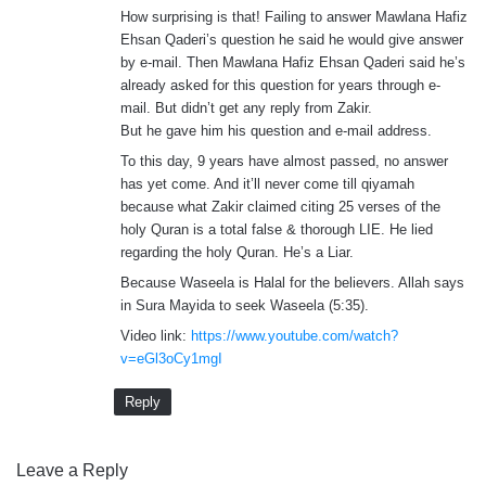
How surprising is that! Failing to answer Mawlana Hafiz
Ehsan Qaderi’s question he said he would give answer
by e-mail. Then Mawlana Hafiz Ehsan Qaderi said he’s
already asked for this question for years through e-
mail. But didn’t get any reply from Zakir.
But he gave him his question and e-mail address.
To this day, 9 years have almost passed, no answer
has yet come. And it’ll never come till qiyamah
because what Zakir claimed citing 25 verses of the
holy Quran is a total false & thorough LIE. He lied
regarding the holy Quran. He’s a Liar.
Because Waseela is Halal for the believers. Allah says
in Sura Mayida to seek Waseela (5:35).
Video link:
https://www.youtube.com/watch?
v=eGl3oCy1mgI
Reply
Leave a Reply