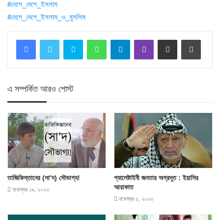
‪#‎
দেশে_দেশে_ইসলাম‬
‪#‎
দেশে_দেশে_ইসলাম_ও_মুসলিম‬
Skype
WhatsApp
Telegram
Viber
Share via Email
Print
এ সম্পর্কিত আরও পোস্ট
তাজিকিস্তানের (সা’দ) সৌভাগ্য!
প্যালেষ্টাইনী জনতার অগ্রদূত : ইয়াসির
আরাফাত
নভেম্বর ১৯, ২০২৩
নভেম্বর ৫, ২০২৩