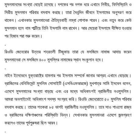
মুসলমানদের সংখ্যা বেড়েই চলেছে। দশকের পর দশক ধরে এখানে লিবীয়, ফিলিস্তিনি ও
সিরীয় মুসলমান পরিবার বসবাস করছে। তারা দৈনন্দিন জীবনে ইসলামের অনুসরণ করে
থাকেন। এখানকার মুসলমানেরা ঐতিহ্যবাহী লম্বা পোশাক পরেন। এবং নতুন করে কেউ
মুসলমান হলে নাম পাল্টিয়ে তিনি ইসলামি নাম রাখেন। আর মেয়েরা ইসলামে দীক্ষিত হওয়ার
পর হিজাব পরা শুরু করেন।
.
রিওডি জেনেরোর উত্তর শহরতলী টিজুকায় তারা যে মসজিদে নামাজ আদায় করেন
মুসলমানেরা সে মসজিদে ৪০০ মুসল্লির নামাজের স্থান সংকুলান হবে।
.
নাইন ইলেভেনে যুক্তরাষ্ট্রে হামলার পর ইসলাম সম্পর্কে জানার আগ্রহ এখানে বেড়েছে।
ব্রাজিলের বেনিফিসেন্ট মুসলিম সোসাইটি (এসবিএমআরজে) মুখপাত্র সামি ইসবেল বলেন,
এদেশে মুসলমানের সংখ্যা বাড়ছে এবং এর মধ্যে অধিকাংশই ব্রাজিলীয় নওমুসলিম।
আমরা অনলাইনেই অধিকাংশ সদস্য সংগ্রহ করি। রিওডি জেনেরোতে ৫০ মুসলিম পরিবার
বসবাস করছে। তাদের শতকরা ৮৫ ভাগই ব্রাজিলীয় নওমুসলিম। তবে সাও পাওলো রাজ্য
ও ব্রাজিলের দক্ষিণাঞ্চলের পরিস্থিতি ভিন্ন। সেখানকার মুসলমানরা এদেশে জন্মগ্রহণ
করলেও তাদের পূর্বপুরুষরা ছিল আরব।
.