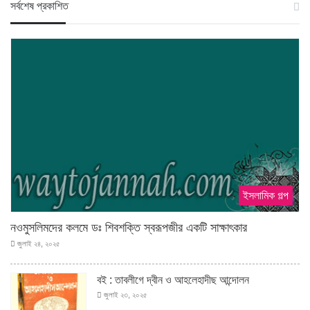
স‍র্বশেষ প্রকাশিত
ইসলামিক গল্প
নওমুসলিমদের কলমে ডঃ শিবশক্তি স্বরূপজীর একটি সাক্ষাৎকার
জুলাই ২৪, ২০২৫
বই : তাবলীগে দ্বীন ও আহলেহাদীছ আন্দোলন
জুলাই ২৩, ২০২৫