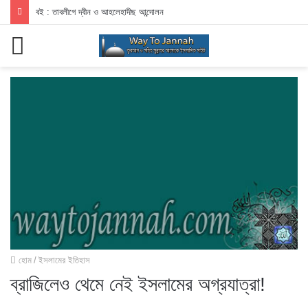
বই : তাবলীগে দ্বীন ও আহলেহাদীছ আন্দোলন
মেনু
হোম
/
ইসলামের ইতিহাস
ব্রাজিলেও থেমে নেই ইসলামের অগ্রযাত্রা!