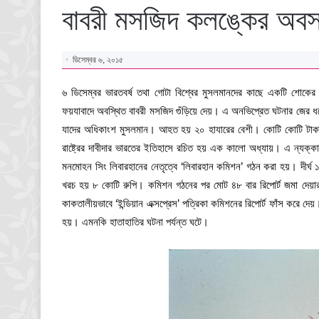
বাবরী মসজিদ কলঙ্কের অব
ডিসেম্বর ৬, ২০১৫
৬ ডিসেম্বর ভারতবর্ষ তথা গোটা বিশ্বের মুসলমানদের কাছে একটি শোকের 
ফয়যাবাদে অবস্থিত বাবরী মসজিদ গুঁড়িয়ে দেয়। এ অনভিপ্রেত ঘটনার জের ধরে স
যাদের অধিকাংশ মুসলমান। আহত হয় ২০ হাযারের বেশী। কোটি কোটি টাকার সম
রাষ্ট্রের দাবীদার ভারতের ইতিহাসে রচিত হয় এক কালো অধ্যায়। এ ন্যক্ক
মনমোহন সিং লিবারহানের নেতৃত্বে ‘লিবারহান কমিশন’ গঠন করা হয়। দীর্
খরচ হয় ৮ কোটি রুপি। কমিশন গঠনের পর মোট ৪৮ বার রিপোর্ট জমা দেয়ার সম
কাকতালীয়ভাবে ‘ইন্ডিয়ান এক্সপ্রেস’ পত্রিকা কমিশনের রিপোর্ট ফাঁস করে দেয়। ২৪ 
হয়। এমনকি হাতাহাতির ঘটনা পর্যন্ত ঘটে।