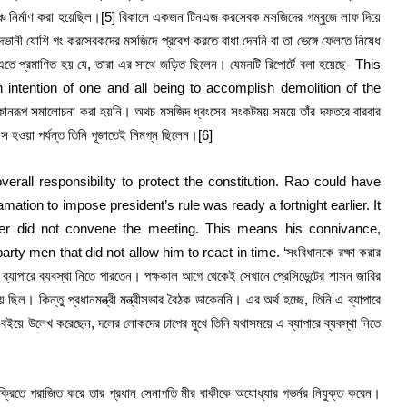
্চ নির্মাণ করা হয়েছিল।
[5] বিকালে একজন টিনএজ করসেবক মসজিদের গম্বুজে লাফ দিয়ে
দভানী যোশি গং করসেবকদের মসজিদে প্রবেশ করতে বাধা দেননি বা তা ভেঙ্গে ফেলতে নিষেধ
ে প্রমাণিত হয় যে, তারা এর সাথে জড়িত ছিলেন। যেমনটি রিপোর্টে বলা হয়েছে- This
n intention of one and all being to accomplish demolition of the
এর কোনরূপ সমালোচনা করা হয়নি। অথচ মসজিদ ধ্বংসের সংকটময় সময়ে তাঁর দফতরে বারবার
 হওয়া পর্যন্ত তিনি পূজাতেই নিমগ্ন ছিলেন।
[6]
verall responsibility to protect the constitution. Rao could have
mation to impose president’s rule was ready a fortnight earlier. It
ter did not convene the meeting. This means his connivance,
y men that did not allow him to react in time. ‘সংবিধানকে রক্ষা করার
যাপারে ব্যবস্থা নিতে পারতেন। পক্ষকাল আগে থেকেই সেখানে প্রেসিডেন্টের শাসন জারির
 ছিল। কিন্তু প্রধানমন্ত্রী মন্ত্রীসভার বৈঠক ডাকেননি। এর অর্থ হচ্ছে, তিনি এ ব্যাপারে
 বইয়ে উলে­খ করেছেন, দলের লোকদের চাপের মুখে তিনি যথাসময়ে এ ব্যাপারে ব্যবস্থা নিতে
ে সিক্রিতে পরাজিত করে তার প্রধান সেনাপতি মীর বাকীকে অযোধ্যার গভর্নর নিযুক্ত করেন।