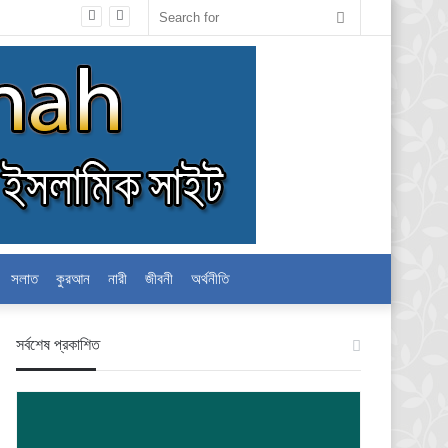
Search
for
সলাত
কুরআন
নারী
জীবনী
অর্থনীতি
স‍র্বশেষ প্রকাশিত