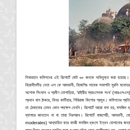
লিবারহান কমিশনের এই রিপোর্টে মোট ৬৮ জনকে অভিযুক্ত করা হয়েছে। অভ
বিরোধীদলীয় নেতা এল কে আদভানী, বিজেপির সাবেক সভাপতি মুরলি মনোহর যোশি,
অশোক সিংঘাল ও প্রবীণ তোগাড়িয়া, ‘রাষ্ট্রীয় স্বয়ংসেবক সংঘ’ (আরএসএস) প্
প্রধান বাল ঠাকরে, বিনয় কাটিয়ার, গিরিরাজ কিশোর প্রমুখ। কমিশনের প্রত
তা ঠেকানোর তেমন কোন পদক্ষেপ নেননি। রিপোর্টে আরো বলা হয়, মসজিদ ধ্
ব্যাপারে জানতেন না বা তারা নিরপরাধ। রিপোর্টে বাজপেয়ী, আদভানী, য
moderates) আখ্যায়িত করে বাবরী মসজিদ ধ্বংসে ইন্ধন যোগানোর জন্য