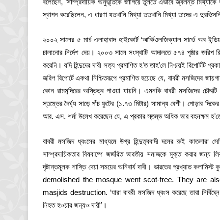
বলেছেন, ‘সাম্প্রদায়িক অনুভূতিকে জাগিয়ে তুলতে এভাবে জ্বলন্ত মিথ্যাকে
স্থাপন করেছিলেন, এ ধারণা যতখানি মিথ্যা ততখানি মিথ্যা তাদের এ দুরভিসন্
২০০২ সালের ৫ মার্চ এলাহাবাদ হাইকোর্ট ‘আর্কিওলজিক্যাল সার্ভে অব ইন
চালানোর নির্দেশ দেয়। ২০০৩ সালে সংস্থাটি আদালতে ৫৭৪ পৃষ্ঠার জরিপ
করেনি। যদি হিন্দুদের দাবী সত্য প্রমাণিত হ’ত তাহ’লে নিশ্চয়ই রিপোর্টটি 
জরিপ রিপোর্টে একথা নিশ্চিতরূপে প্রমাণিত হয়েছে যে, বাবরী মসজিদের জায়গা
কোন রামমন্দিরের অস্তিত্ব পাওয়া যায়নি। এমনকি বাবরী মসজিদের চৌদ্দ
স্তম্ভের দৈর্ঘ্য সাড়ে পাঁচ ফুটের (১.৭৩ মিটার) সামান্য বেশী। গোড়ার দিকে
আর. এস. শর্মা উলে­­খ করেছেন যে, এ প্রকার স্তম্ভ অধিক ভার বহনক্ষম হ’তে
বাবরী মসজিদ ধ্বংসের মাধ্যমে উগ্র হিন্দুত্ববাদী দলের রুই কাতলারা 
সাম্প্রদায়িকতার বিষবাষ্পে জর্জরিত ভারতীয় সমাজকে মুক্ত করার জন্
দৃষ্টান্তমূলক শাস্তি দেয়া সময়ের অনিবার্য দাবী। ভারতের প্রখ্যাত কলামি
demolished the mosque went scot-free. They are also 
masjids destruction. ‘যারা বাবরী মসজিদ ধ্বংস করেছে তারা নির্বিঘ্ন
নিহত হওয়ার জন্যও দায়ী’।