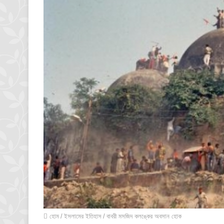
হোম
/
ইসলামের ইতিহাস
/
বাবরী মসজিদ কলঙ্কের অবসান হোক