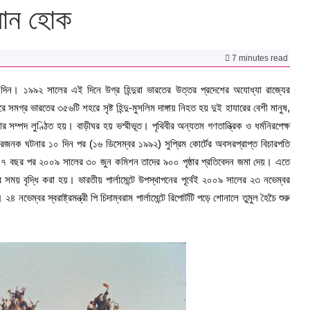
সান হোক
7 minutes read
দিন। ১৯৯২ সালের এই দিনে উগ্র হিন্দুরা ভারতের উত্তর প্রদেশের অযোধ্যা রাজ্যের
মগ্র ভারতের ৩৫৬টি শহরে সৃষ্ট হিন্দু-মুসলিম দাঙ্গায় নিহত হয় দুই হাযারের বেশী মানুষ,
্পদ লুণ্ঠিত হয়। বাড়ীঘর হয় ভস্মীভূত। পৃথিবীর অন্যতম গণতান্ত্রিক ও ধর্মনিরপেক্ষ
ারজনক ঘটনার ১০ দিন পর (১৬ ডিসেম্বর ১৯৯২) সুপ্রিম কোর্টের অবসরপ্রাপ্ত বিচারপতি
ঘ ১৭ বছর পর ২০০৯ সালের ৩০ জুন কমিশন তাদের ৯০০ পৃষ্ঠার প্রতিবেদন জমা দেয়। এতে
য় বৃদ্ধি করা হয়। ভারতীয় পার্লামেন্টে উপস্থাপনের পূর্বেই ২০০৯ সালের ২৩ নভেম্বর
নভেম্বর স্বরাষ্ট্রমন্ত্রী পি চিদাম্বরাম পার্লামেন্টে রিপোর্টটি পড়ে শোনালে তুমুল হৈচৈ শুরু