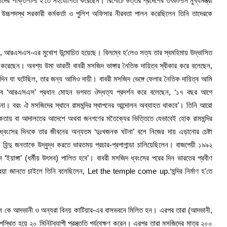
ের শক্তিশালী হ’তে সহযোগিতা করেছেন। রিপোর্টে উত্তর প্রদেশের তৎকালীন মুখ্যমন্ত্রী
চপদস্থ সরকারী কর্মকর্তা ও পুলিশ অফিসার নীরবতা পালন করেছিলেন তিনি তাদেরকে
বার, আরএসএস-এর মুখোশ উন্মোচিত হয়েছে। বিলম্বে হ’লেও সত্য তার স্বমহিমায় উদ্ভাসিত
করেছেন। অবশ্য উমা ভারতী বাবরী মসজিদ ভাঙ্গার নৈতিক দায়িত্ব স্বীকার করে বলেছেন,
সেদিন যা ঘটেছিল, তার জন্য আমিও দায়ী। বাবরী মসজিদ ভেঙ্গে ফেলার নৈতিক দায়িত্ব আমি
বে ‘আরএসএস’ প্রধান মোহন ভগবত ঔদ্ধত্য প্রদর্শন করে বলেছেন, ‘১৭ বছর আগে
না। বরং ঐ মসজিদের স্থানে রামমন্দির স্থাপনের আন্দোলন অব্যাহত থাকবে’। তিনি আরো
পোষকতায় বা আদালতের আদেশে অথবা জনগণের মতৈক্যের ভিত্তিতে যেভাবেই হোক রামমন্দির
্বংসের দিনকে তার জীবনের অন্যতম ‘দুঃখজনক ঘটনা’ বলে নিজের দায় এড়ানোর চেষ্টা
 হিন্দু জনতাকে উদ্বুদ্ধ করতে ভারতময় প্রচার-প্রপাগান্ডা চালিয়েছিলেন। বাজপেয়ী ১৯৯২
ে ‘ইয়াঙ্গা’ (ধর্মীয় উৎসব) পালিত হবে’। বাবরী মসজিদ ধ্বংসের পরের দিন ভারতের প্রবীণ
ক্রিয়া জানতে চাইলে তিনি বলেছিলেন, Let the temple come up.‘মন্দির নির্মাণ হ’তে
ে এল কে আদভানী ও অন্যরা বিনয় কাটিয়ার-এর বাসভবনে মিলিত হন। এরপর তারা (আদভানী,
উপস্থিত হয়ে ২০ মিনিটব্যাপী প্রস্ত্ততি পর্যবেক্ষণ করেন। এরপর তারা মসজিদের মাত্র ২০০