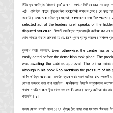
মিটার দূরে অবস্থিত ‘রামকথা কুঞ্জ’ এ যান। সেখানে সিনিয়র নেতাদের জন্য মঞ
ওঠে। এটি ছিল বাইরে পুলিশের নিরাপত্তাবেষ্টনী ভাঙ্গার সংকেত। সে সময় আ
করেননি। অথচ তারা চাইলে খুব সহজেই করসেবকদের বাধা দিতে পারতেন। এত
selected act of the leaders itself speaks of the hidde
disputed structure. রিপোর্টে তদানীন্তন প্রধানমন্ত্রী নরসিমা রাও 
ফোন আসতে থাকলে জানানো হয় যে, তিনি পূজায় ব্যস্ত আছেন। মসজিদ ধ্বংস
কুলদীপ নায়ার বলেছেন, Even otherwise, the centre has an o
easily acted before the demolition took place. The procla
was awaiting the cabinet approval. The prime minis
although in his book Rao mentions the pressure of his part
সার্বিক দায়িত্ব সরকারের। মসজিদ ধ্বংস করার আগে নরসিমা রাও সহজেই এ ব্
ঘোষণা প্রস্ত্তত করে রাখা হয়েছিল। মন্ত্রীসভায় বিষয়টি অনুমোদনের অপেক্ষায়
পরোক্ষ সম্মতি বা চোখ বুঁজে থেকে সহায়তা দিয়েছেন। অবশ্য নরসিমা রাও তার
পারেননি’।
[7]
প্রথম মোগল সম্রাট বাবর ১৫২৭ খৃষ্টাব্দে হিন্দু রাজা রানা সংগ্রাম সিংহক