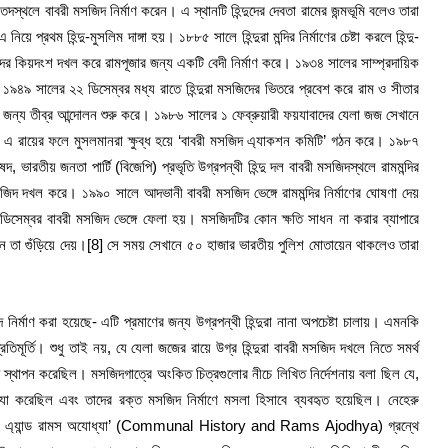
ে তদস্থলে বাবরী মসজিদ নির্মাণ করেন। এ স্থানটি হিন্দুদের দেবতা রামের জন্মভূমি বলেও তারা
রথম হিন্দু-মুসলিম দাঙ্গা হয়। ১৮৮৫ সালে হিন্দুরা মন্দির নির্মাণের চেষ্টা করলে হিন্দু-
দের কিয়দংশ দখল করে রামপূজার জন্য একটি বেদী নির্মাণ করে। ১৯৩৪ সালের সাম্প্রদায়িক
 ১৯৪৯ সালের ২২ ডিসেম্বর মধ্য রাতে হিন্দুরা মসজিদের ভিতরে প্রবেশ করে রাম ও সীতার
েয়ার জন্য তীব্র আন্দোলন শুরু করে। ১৯৮৬ সালের ১ ফেব্রুয়ারী ফয়যাবাদের যেলা জজ সেখানে
েন। এ রায়ের ফলে মুসলমানরা ক্ষুব্ধ হয়ে ‘বাবরী মসজিদ এ্যাকশন কমিটি’ গঠন করে। ১৯৮৭
 ভারতীয় জনতা পার্টি (বিজেপি) প্রভৃতি উগ্রপন্থী হিন্দু দল বাবরী মসজিদস্থলে রামমন্দির
মসজিদ দখল করে। ১৯৯০ সালে আদভানী বাবরী মসজিদ ভেঙ্গে রামমন্দির নির্মাণের ঘোষণা দেয়
েম্বর বাবরী মসজিদ ভেঙ্গে ফেলা হয়। মসজিদটির কোন ক্ষতি সাধন না করার ব্যাপারে
েদিন তা গুঁড়িয়ে দেয়।
[8] সে সময় সেখানে ৫০ হাজার ভারতীয় পুলিশ মোতায়েন থাকলেও তারা
নির্মাণ করা হয়েছে- এটি প্রমাণের জন্য উগ্রপন্থী হিন্দুরা নানা অপচেষ্টা চালায়। এমনকি
ূর্তি। শুধু তাই নয়, যে যেলা জজের রায়ে উগ্র হিন্দুরা বাবরী মসজিদ দখলে নিতে সমর্থ
ে স্থাপন করেছিল। মসজিদগাত্রে অংকিত চিত্রগুলোর নীচে লিখিত নির্দেশনায় বলা ছিল যে,
ত্যা করেছিল এবং তাদের রক্ত মসজিদ নির্মাণে মসলা হিসাবে ব্যবহৃত হয়েছিল। নেহেরু
িস্টরি এ্যান্ড রামস অযোধ্যা’ (Communal History and Rams Ajodhya) গ্রন্থে