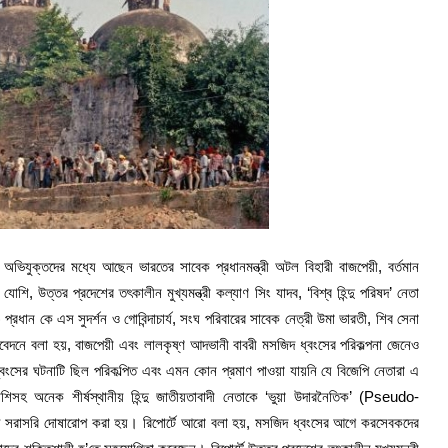
িযুক্তদের মধ্যে আছেন ভারতের সাবেক প্রধানমন্ত্রী অটল বিহারী বাজপেয়ী, বর্তমান
 উত্তর প্রদেশের তৎকালীন মুখ্যমন্ত্রী কল্যাণ সিং যাদব, ‘বিশ্ব হিন্দু পরিষদ’ নেতা
রধান কে এস সুদর্শন ও গোবিন্দাচার্য, সংঘ পরিবারের সাবেক নেত্রী উমা ভারতী, শিব সেনা
িবেদনে বলা হয়, বাজপেয়ী এবং লালকৃষ্ণ আদভানী বাবরী মসজিদ ধ্বংসের পরিকল্পনা জেনেও
বংসের ঘটনাটি ছিল পরিকল্পিত এবং এমন কোন প্রমাণ পাওয়া যায়নি যে বিজেপি নেতারা এ
োশিসহ অনেক শীর্ষস্থানীয় হিন্দু জাতীয়তাবাদী নেতাকে ‘ভুয়া উদারনৈতিক’ (Pseudo-
 সরাসরি দোষারোপ করা হয়। রিপোর্টে আরো বলা হয়, মসজিদ ধ্বংসের আগে করসেবকদের