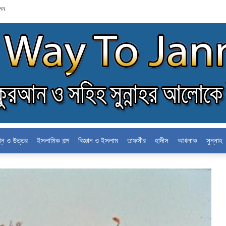
োলন
শ্ন ও উত্তর
ইসলামিক গল্প
বিজ্ঞান ও ইসলাম
তাফসীর
হাদীস
আখলাক
সুন্নাহ