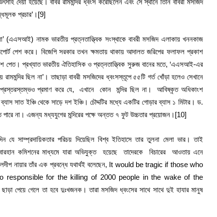
 উৎসাহ দেয়া হয়েছে। বাবর রামমন্দির ধ্বংস করেছিলেন এবং সে স্থানে তিনি বাবরী মসজিদ
ধিমূলক প্রচার’।
[9]
্ডিয়া’ (এএসআই) নামক ভারতীয় প্রত্নতাত্ত্বিক সংস্থাকে বাবরী মসজিদ এলাকায় খননকাজ
 রিপোর্ট পেশ করে। বিজেপি সরকার তখন ক্ষমতায় থাকায় আদালত জরিপের ফলাফল প্রকাশ
প্রকাশ পেত। প্রখ্যাত ভারতীয় ঐতিহাসিক ও প্রত্নতাত্ত্বিক সুরুজ বানের মতে, ‘এএসআই-এর
য় রামমন্দির ছিল না’। তাছাড়া বাবরী মসজিদের ধ্বংসস্তূপে ৫৫টি গর্ত খোঁড়া হলেও সেখানে
টি প্রস্তরস্তম্ভও প্রমাণ করে যে, এখানে কোন মন্দির ছিল না। আবিষ্কৃত অধিকাংশ
র ব্যাস সাত ইঞ্চি থেকে সাড়ে দশ ইঞ্চি। চৌদ্দটির মধ্যে একটির গোড়ার ব্যাস ১ মিটার। ড.
 পারে না। এজন্য মধ্যযুগের মন্দিরের পক্ষে অন্তত ৭ ফুট উচ্চতার প্রয়োজন।
[10]
সেদিন যে সাম্প্রদায়িকতার পরিচয় দিয়েছিল বিশ্ব ইতিহাসে তার তুলনা মেলা ভার। তাই
য লিবারহান কমিশনের মাধ্যমে যারা অভিযুক্ত হয়েছে তাদেরকে বিচারের আওতায় এনে
স্ট কুলদীপ নায়ার তাঁর এক প্রবন্ধে যথার্থই বলেছেন, It would be tragic if those who
responsible for the killing of 2000 people in the wake of the
ে ছাড়া পেয়ে গেলে তা হবে দুঃখজনক। তারা মসজিদ ধ্বংসের সাথে সাথে দুই হাযার মানুষ