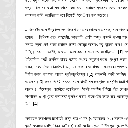
হাতে বিপুল অংকের তহবিল জমা হওয়ার ঘটনা থেকে প্রতীয়মান হয়, নেতারা তাদ
কল্যাণ সিংয়ের কড়া সমালোচনা করা হয়। মসজিদ ধ্বংসের সময় যেসকল উচ্
অন্যত্র বদলি করেছিলেন বলে রিপোর্টে উলে­্লখ করা হয়েছে।
এ রিপোর্টের ফলে উগ্র হিন্দু দল বিজেপি ও তাদের দোসর করসেবক, সংঘ পরি
হয়েছে। বিধিবাম দেখে বাজপেয়ী, আদভানী, যোশি প্রমুখ সাফাই গাওয়া শুরু 
‘বলতে দ্বিধা নেই বাবরী মসজিদ ভাঙ্গার ক্ষেত্রে আমারও বড় ভূমিকা ছিল। 
নিচ্ছি। কেননা আমিই সেখানে করসেবকদের জমায়েত করেছিলাম’।
[1] ত
ঐতিহাসিক বাবরী মসজিদ ভাঙ্গার ঘটনায় সংঘের অনুতাপ করার প্রশ্নই আসে 
বলেন, ‘সংঘ নিজস্ব নির্দেশনা অনুসারে কাজ করে যাচ্ছে। সরকারের পৃষ্ঠ
নির্মাণ করার ব্যাপারে আমরা প্রতিশ্রুতিবদ্ধ’।
[2] আদভানী বাবরী মসজিদ ধ
করেছেন।
[3] অথচ তিনিই ১৯৯০ সালে বাবরী মসজিদস্থলে রামমন্দির নির্মাণে
সালের ৫ ডিসেম্বর লক্ষ্ণৌতে বলেছিলেন, ‘বাবরী মসজিদ গুঁড়িয়ে দিয়ে সেখান
সাংবাদিক ও প্রখ্যাত কলামিস্ট কুলদীপ নায়ার বাজপেয়ীর কাছে তার প্রতি
দিন’।
[4]
লিবারহান কমিশনের রিপোর্টের ভাষ্য মতে ঐ দিন (৬ ডিসেম্বর ’৯২) সকাল
মুরলি মনোহর যোশি, বিনয় কাটিয়ার) বাবরী মসজিদস্থলে নির্মিত পূজা মন্ডপে 