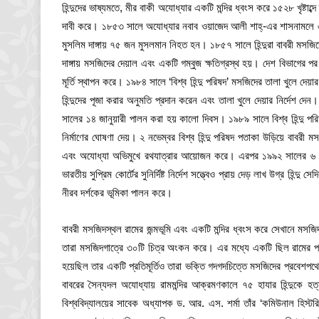
হিন্দুদের ভাষ্যমতে, মীর বাকী অযোধ্যার একটি মন্দির ধ্বংস করে ১৫২৮ খৃষ্টাব্দ
দাবী করে। ১৮৫৩ সালে অযোধ্যার নবাব ওয়াজেদ আলী শাহ্-এর শাসনামলে এ নিয়ে প্
মুসলিম দাঙ্গায় ৭৫ জন মুসলমান নিহত হন। ১৮৫৭ সালে হিন্দুরা বাবরী মসজি
দাঙ্গায় মসজিদের দেয়াল এবং একটি গম্বুজ ক্ষতিগ্রস্থ হয়। দেশ বিভাগের পর
মূর্তি স্থাপন করে। ১৯৮৪ সালে ‘বিশ্ব হিন্দু পরিষদ’ মসজিদের তালা খুলে দ
হিন্দুদের পূজা করার অনুমতি প্রদান করেন এবং তালা খুলে দেয়ার নির্দেশ দ
সালের ১৪ জানুয়ারী পালন করা হয় কালো দিবস। ১৯৮৯ সালে বিশ্ব হিন্দু পরিষদ,
নির্মাণের ঘোষণা দেয়। ২ নভেম্বর বিশ্ব হিন্দু পরিষদ পতাকা উড়িয়ে বাবরী 
এবং অযোধ্যা অভিমুখে রথযাত্রার আয়োজন করে। এরপর ১৯৯২ সালের ৬ ডিস
ভারতীয় সুপ্রিম কোর্টের সুনির্দিষ্ট নির্দেশ সত্ত্বেও প্রায় দেড় লাখ উগ্র হিন্দু স
নীরব দর্শকের ভূমিকা পালন করে।
বাবরী মসজিদস্থল রামের জন্মভূমি এবং একটি মন্দির ধ্বংস করে সেখানে মসজিদ 
তারা মসজিদগাত্রে ৩০টি চিত্র অংকন করে। এর মধ্যে একটি ছিল রামের প্রতিম
হয়েছিল তার একটি প্রতিমূর্তিও তারা ভক্তি গদগদচিত্তে মসজিদের প্রবেশপথ
বাবরের সৈন্যদল অযোধ্যায় রামমন্দির আক্রমণকালে ৭৫ হাযার হিন্দুকে হ
বিশ্ববিদ্যালয়ের সাবেক অধ্যাপক ড. আর. এস. শর্মা তাঁর ‘কমিউনাল হ