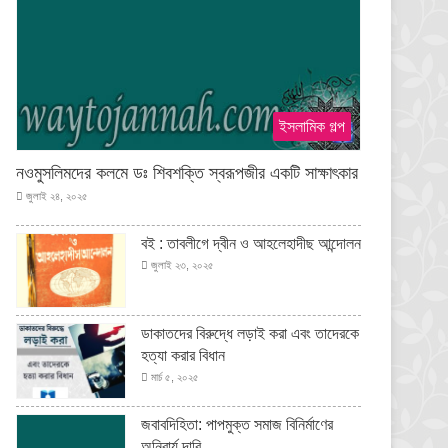
ইসলামিক গল্প
নওমুসলিমদের কলমে ডঃ শিবশক্তি স্বরূপজীর একটি সাক্ষাৎকার
জুলাই ২৪, ২০২৫
বই : তাবলীগে দ্বীন ও আহলেহাদীছ আন্দোলন
জুলাই ২৩, ২০২৫
ডাকাতদের বিরুদ্ধে লড়াই করা এবং তাদেরকে
হত্যা করার বিধান
মার্চ ৫, ২০২৫
জবাবদিহিতা: পাপমুক্ত সমাজ বিনির্মাণের
অনিবার্য দাবি