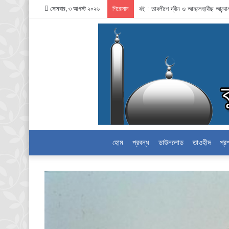
সোমবার, ৩ আগস্ট ২০২৬
শিরোনাম
বই : তাবলীগে দ্বীন ও আহলেহাদীছ আন্দ
হোম
প্রবন্ধ
ডাউনলোড
তাওহীদ
প্র