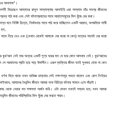
া) এর আখলাক”।
র্শনী দিয়েছেন আল্লাহর রাসূল সাল্লাল্লাহু আলাইহি ওয়া সাল্লাম তাঁর সমগ্র জীবনের
গ্রন্থ পাঠ করা এবং সেই ঘটনাপ্রবাহের সাথে আয়াতসমূহের মিল খুঁজে বের করা।
্ত মনে নিবিষ্ট চিত্তে, নির্ভাবনায় সাথে পাঠ করে যাচ্ছিলেন একটি আয়াত, অপরদিকে সাথী
ি হল,
 সাথে নিয়ে যেও এবং (যেখান থেকেই আমাকে বের করো না কেন) সত্যের সাথেই বের করো
্তরে কুর’আন নেই তার অন্তর একটি শূণ্য ঘরের মত যে ঘরে কোন আসবাব নেই। কুর’আনের
লে সে পরকালের প্রতি হয়ে পড়ে উদাসীন। এরূপ ব্যক্তির জীবন যতই সুখকর হোক না কেন
ণনা দিতে থাকে তখন অভিজ্ঞ ডাক্তার সেই লক্ষণসমূহ শুনতে থাকেন এবং রোগ নির্ণয়ের
একইভাবে, আমাদের দৈনন্দিন জীবনে আমরা নানা বিচিত্র ঘটনার সামনে এসে দাঁড়াই।
কাছ থেকে নেয়ার মত সক্ষমতা অর্জন করি। এটা কেবল তখনই সম্ভব হবে, যখন আমরা
ৈনন্দিন জীবনের পরিস্থিতির মিল খুঁজে বের করতে পারব।