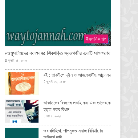
ইসলামিক গল্প
নওমুসলিমদের কলমে ডঃ শিবশক্তি স্বরূপজীর একটি সাক্ষাৎকার
জুলাই ২৪, ২০২৫
বই : তাবলীগে দ্বীন ও আহলেহাদীছ আন্দোলন
জুলাই ২৩, ২০২৫
ডাকাতদের বিরুদ্ধে লড়াই করা এবং তাদেরকে
হত্যা করার বিধান
মার্চ ৫, ২০২৫
জবাবদিহিতা: পাপমুক্ত সমাজ বিনির্মাণের
অনিবার্য দাবি