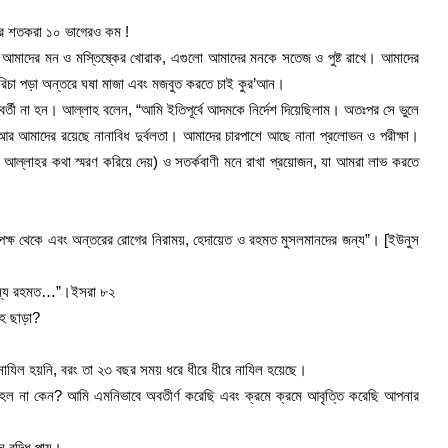
ের শতকরা ১০ ভাগেরও কম !
যা আমাদের মন ও মস্তিষ্কের খোরাক, এগুলো আমাদের মনকে সতেজ ও পুষ্ট রাখে। আমাদের
মরিচা পড়া অন্তরে ঘষা মাজা এবং মজবুত করতে চাই কুর’আন।
্তী না হন। আল্লাহ বলেন, “আমি ইতিপূর্বে আদমকে নির্দেশ দিয়েছিলাম। অতঃপর সে ভুলে
আর আমাদের রয়েছে নানাবিধ দুর্বলতা। আমাদের চারপাশে আছে নানা প্রলোভন ও পরীক্ষা।
আল্লাহর কথা স্মরণ করিয়ে দেয়) ও সতর্কবাণী মনে রাখা প্রয়োজন, যা আমরা লাভ করতে
পক্ষ থেকে এবং অন্তরের রোগের নিরাময়, হেদায়েত ও রহমত মুসলমানদের জন্য”। [ইউনুস
 জন্য রহমত…”।ইসরা ৮২
হ ছাড়া?
াযিল হয়নি, বরং তা ২৩ বছর সময় ধরে ধীরে ধীরে নাযিল হয়েছে।
্ণ হল না কেন? আমি এমনিভাবে অবতীর্ণ করেছি এবং ক্রমে ক্রমে আবৃত্তি করেছি আপনার
 বৃদ্ধি পায়।