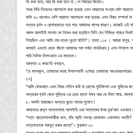
কি করা যাবে, আর কি করা যাবে না ; সে বিষয়ের কিতাব।
অথচ বিধি-নিষেধের আলোচনা করা হয়েছে এমন আয়াতের সংখ্যা মোট আয়াত
বাকি ৯০ ভাগেরও বেশি আয়াতে আলোচনা করা হয়েছে এমন বিষয় সম্পর্কে 
অন্তর দুর্বল ও রোগাক্রান্ত হয়ে পড়ে আমাদের পাপের কারণে। কাজেই এই 
আদম আলাইহি সালাম কে নিষেধ করা হয়েছিল তিনি যেন নিষিদ্ধ গাছের নিকটবর
গিয়েছিল এবং আমি তার মধ্যে দৃঢ়তা পাইনি”। ত্বহা ১১৫ । আমরা মানুষ, 
কাজেই এগুলো থেকে বাঁচতে আমাদের সদা সর্বদা তাযকিরাহ ( এমন উপদেশ যা 
পারি দৈনিক তিলাওয়াত এর মাধ্যমে।
আল্লাহ এ কারণেই বলছেন,
“হে মানবকুল, তোমাদের কাছে উপদেশবানী এসেছে তোমাদের পরওয়ারদেগারের 
৫৭]
“আমি কোরআনে এমন বিষয় নাযিল করি যা রোগের সুচিকিৎসা এবং মুমিনের
অন্তরের ব্যধি থেকে মুক্তির এর চেয়ে ভালো ঔষধ আর কে দিতে পারে, আল্লা
৫- আপনি হারাচ্ছেন অন্তরে দৃঢ়তা লাভের সুযোগ !
আল্লাহর রাসূল সাল্লাল্লাহু আলাইহি ওয়া সাল্লামের উপর কুর’আন একবারে ন
“সত্য প্রত্যাখানকারীরা বলে, তাঁর প্রতি সমগ্র কোরআন একদফায় অবতীর
অন্তকরণকে মজবুত করার জন্যে”। ফুরকান ৩২
অন্তর দৃঢ়তা লাভ করে আল্লাহর প্রতিশ্রুতি ও সতর্কতার খবর লাভ করে, ঈমান