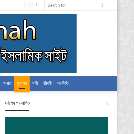
Search
for
সলাত
কুরআন
নারী
জীবনী
অর্থনীতি
স‍র্বশেষ প্রকাশিত