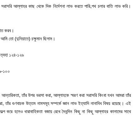
সরাসরি আল্লাহর কাছ থেকে দিক নির্দেশনা লাভ করতে পারি,পথ চলার বাতি লাভ করি।
্থিত করব।
মি তো (দুনিয়াতে) চক্ষুমান ছিলাম।
 ত্বহা ১২৪-১২৬
৯৯-১০০
বাসা, আন্তরিকতা, তাঁর উপর ভরসা করা, আল্লাহকে স্মরণ করা সরাসরি কিংবা যখন আমরা তাঁর
 করা, তাঁর গুণবাচক উত্তম নামসমূহ সম্পর্কে জ্ঞান লাভ ইত্যাদি নানাবিধ বিষয় রয়েছে। এই
্প করে হলেও ধারাবাহিকতা বজায় রেখে দৈনন্দিন কিছু না কিছু আল্লাহর কালামের সাথে