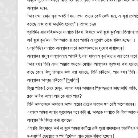
আল্লাহ বলেন,
“আর যখন কোন সূরা অবতীর্ণ হয়, তখন তাদের কেউ কেউ বলে, এ সূরা তোমাদে
করেছে এবং তারা আনন্দিত হয়েছে”। তাওবা ১২৪
প্রতিদিন ধারাবাহিকভাবে সালাতে কিংবা কিরাতে অর্থ বুঝে কুর’আন তিলাওয়
অর্থ বুঝে কুর’আন তিলাওয়াত না করে আপনি এ সু্যোগ থেকে বঞ্চিত হচ্ছেন ।
৬-প্রতিদিন সালাতে আল্লাহর সাথে কথোপকথনের সুযোগ হারাচ্ছেন !
আল্লাহর রাসূল সাল্লাল্লাহু আলাইহি ওয়া সাল্লাম কুর’আনের আয়াতের সাথ
“আর যখন তিনি এমন আয়াত পড়তেন যেখানে আল্লাহর প্রশংসা করা হয়েছ
কাছে কোন কিছু চাওয়ার কথা বলা হয়েছে, তিনি চাইতেন, আর যখন তিনি
আল্লাহর আশ্রয় চাইতেন” [মুসলিম]
প্রিয় পাঠক ! ভেবে দেখুন, আমরা যখন আমাদের প্রিয়জনদের কাছাকাছি থাক
চেয়ে অধিক আপন আর কে হতে পারে?
তিনি আমাদেরকে আমাদের আপন মায়ের চেয়েও সত্তর গুণ বেশি ভালোবাসেন।
এরপরও আমরা জানার প্রয়োজন মনে করি না, আজকে সালাতে কি তিলাওয়াত 
আল্লাহ কি বিষয়ে কথা বলেছেন!
এমনকি কিছুমাত্র অর্থ না বুঝে আমরা কাটিয়ে দেই পুরো রামাদানের তারাবীহ’র 
৭-সরাসরি হেদায়াত ও পথ নির্দেশনা লাভ থেকে বঞ্চিত হচ্ছেন !