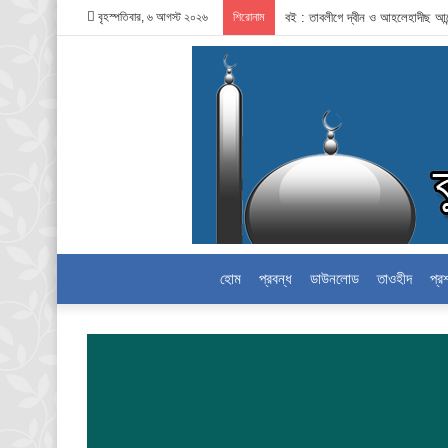
বৃহস্পতিবার, ৬ আগস্ট ২০২৬
শিরোনাম
বই : তাবলীগে দ্বীন ও আহলেহাদীছ আন
হোম
প্রবন্ধ
ডাউনলোড
তাওহীদ
প্র