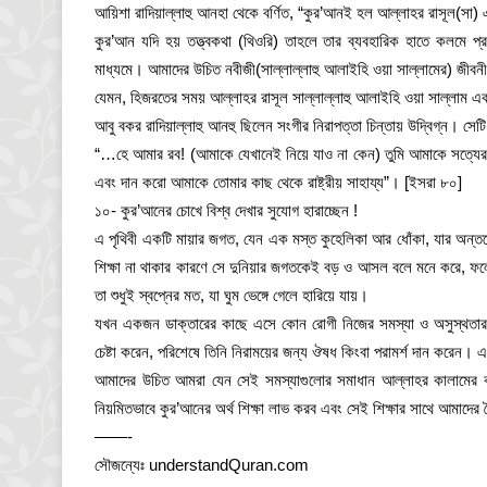
আয়িশা রাদিয়াল্লাহু আনহা থেকে বর্ণিত, “কুর’আনই হল আল্লাহর রাসূল(স
কুর’আন যদি হয় তত্ত্বকথা (থিওরি) তাহলে তার ব্যবহারিক হাতে কলমে প্রদ
মাধ্যমে। আমাদের উচিত নবীজী(সাল্লাল্লাহু আলাইহি ওয়া সাল্লামের) জীবনী
যেমন, হিজরতের সময় আল্লাহর রাসূল সাল্লাল্লাহু আলাইহি ওয়া সাল্লাম একান
আবু বকর রাদিয়াল্লাহু আনহু ছিলেন সংগীর নিরাপত্তা চিন্তায় উদ্বিগ্ন। সেট
“…হে আমার রব! (আমাকে যেখানেই নিয়ে যাও না কেন) তুমি আমাকে সত্যের
এবং দান করো আমাকে তোমার কাছ থেকে রাষ্ট্রীয় সাহায্য”। [ইসরা ৮০]
১০- কুর’আনের চোখে বিশ্ব দেখার সুযোগ হারাচ্ছেন !
এ পৃথিবী একটি মায়ার জগত, যেন এক মস্ত কুহেলিকা আর ধোঁকা, যার অন
শিক্ষা না থাকার কারণে সে দুনিয়ার জগতকেই বড় ও আসল বলে মনে করে, ফ
তা শুধুই স্বপ্নের মত, যা ঘুম ভেঙ্গে গেলে হারিয়ে যায়।
যখন একজন ডাক্তারের কাছে এসে কোন রোগী নিজের সমস্যা ও অসুস্থতার বর্
চেষ্টা করেন, পরিশেষে তিনি নিরাময়ের জন্য ঔষধ কিংবা পরামর্শ দান করেন। 
আমাদের উচিত আমরা যেন সেই সমস্যাগুলোর সমাধান আল্লাহর কালামের 
নিয়মিতভাবে কুর’আনের অর্থ শিক্ষা লাভ করব এবং সেই শিক্ষার সাথে আমাদের দ
——-
সৌজন্যেঃ understandQuran.com