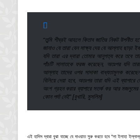
“তুমি শীঘ্রই আহলে কিতাব জাতির নিকট উপনীত হত
জানাও যে তারা যেন সাক্ষ্য দেয় যে আল্লাহ ছাড়া 
যদি তারা এর দ্বারা তোমার আনুগত্য করে তবে তা
পাঁচটি সালাতকে ফরজ করেছেন, অতঃপর যদি তারা
আল্লাহ তাদের ওপর সাদাকা বাধ্যতামুলক করেছেন
বিলিয়ে দেয়া হবে, অতঃপর তারা যদি এই ব্যাপারে 
অংশ গ্রহন করার ব্যাপারে সতর্ক কর আর মজলুমে
কোন পর্দা নেই” [বুখারি, মুসলিম]
এই হাদিস দ্বারা বুঝা যাচ্ছে যে দাওয়াত সুরু করতে হবে “লা ইলাহা ইল্লাল্