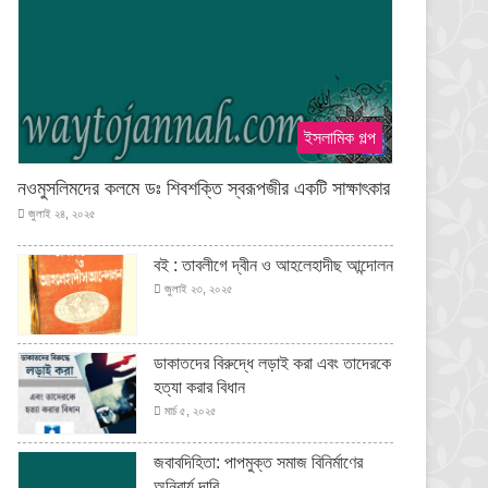
ইসলামিক গল্প
নওমুসলিমদের কলমে ডঃ শিবশক্তি স্বরূপজীর একটি সাক্ষাৎকার
জুলাই ২৪, ২০২৫
বই : তাবলীগে দ্বীন ও আহলেহাদীছ আন্দোলন
জুলাই ২৩, ২০২৫
ডাকাতদের বিরুদ্ধে লড়াই করা এবং তাদেরকে
হত্যা করার বিধান
মার্চ ৫, ২০২৫
জবাবদিহিতা: পাপমুক্ত সমাজ বিনির্মাণের
অনিবার্য দাবি