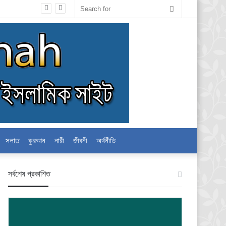
Search
for
সলাত
কুরআন
নারী
জীবনী
অর্থনীতি
স‍র্বশেষ প্রকাশিত