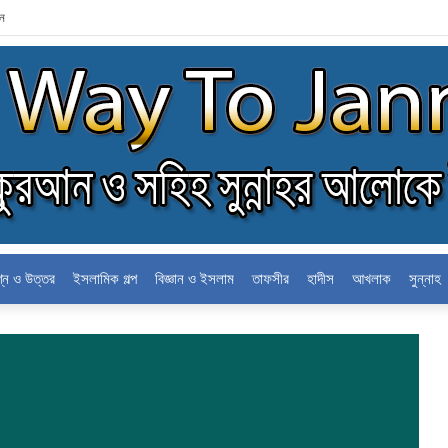
লন
শ্ন ও উত্তর
ইসলামিক গল্প
বিজ্ঞান ও ইসলাম
তাফসীর
হাদীস
আখলাক
সুন্নাহ