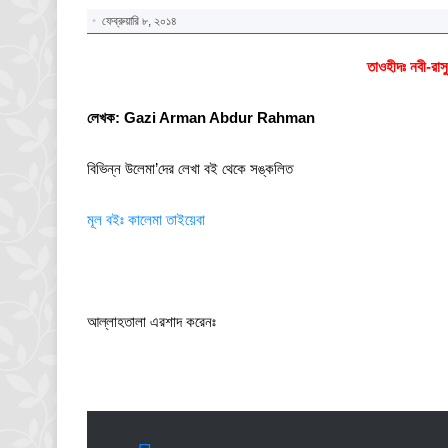
ফেব্রুয়ারি ৮, ২০১৪
তাওহীদঃ নবী-রাস
লেখক: Gazi Arman Abdur Rahman
বিভিন্ন উলেমা’দের লেখা বই থেকে সঙ্কলিত
মূল বইঃ কালেমা তাইয়েবা
আল্লাহতালা এরশাদ করেনঃ