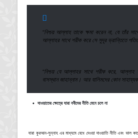
“নিশ্চয় আল্লাহ তাকে ক্ষমা করেন না, যে তাঁর 
আল্লাহর সাথে শরীক করে সে সুদূর ভ্রান্তিতে পতি
“নিশ্চয় যে আল্লাহর সাথে শরীক করে, আল্লাহ 
বাসস্থান জাহান্নাম। আর যালিমদের কোন সাহায্যক
দাওয়াতের ক্ষেত্রে যারা নবীদের নীতি মেনে চলে না
যারা কুরআন-সুন্নাহ এর মাধ্যমে বেধে দেওয়া দাওয়াতি নীতি এবং ভাল কা