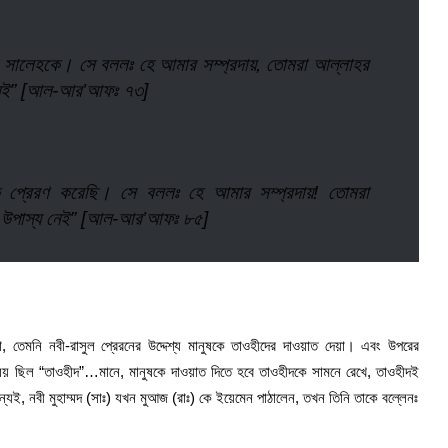
াই সালেহকে। সে বললঃ হে আমার সম্প্রদায়, তোমরা আল্লাহর
 নেই” [আল-আর’আফঃ ৭৩]
ে প্রেরণ করেছি। সে বললঃ হে আমার সম্প্রদায়! তোমরা
ান উপাস্য নেই” [আল-আর’আফঃ ৮৫]
করা, তেমনি নবী-রাসুল প্রেরনের উদ্দেশ্য মানুষকে তাওহীদের দাওয়াত দেয়া। এবং উপরের
িষয় ছিল “তাওহীদ”…মানে, মানুষকে দাওয়াত দিতে হবে তাওহীদকে সামনে রেখে, তাওহীদই
ন্যই, নবী মুহাম্মদ (সাঃ) যখন মুআজ (রাঃ) কে ইয়েমেন পাঠালেন, তখন তিনি তাকে বল্লেনঃ