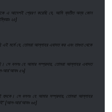
তাকে এ আদেশই প্রেরণ করেছি যে, আমি ব্যতীত অন্য কোন
্বিয়াঃ ২৫]
ছি এই মর্মে যে, তোমরা আল্লাহর এবাদত কর এবং তাগুত থেকে
য়েছি। সে বললঃ হে আমার সম্প্রদায়, তোমরা আল্লাহর এবাদত
[আল-আর’আফঃ ৫৯]
ই হুদকে। সে বললঃ হে আমার সম্প্রদায়, তোমরা আল্লাহর
 নেই” [আল-আর’আফঃ ৬৫]