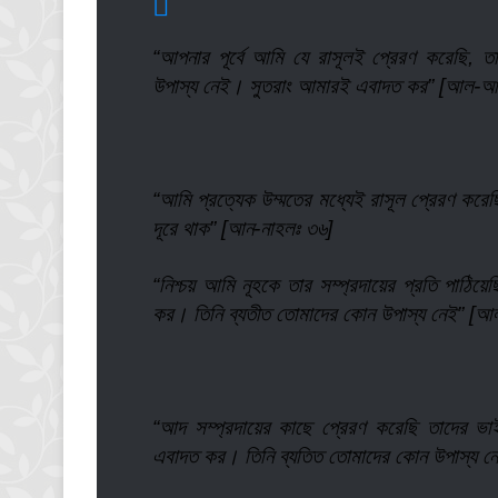
“আপনার পূর্বে আমি যে রাসূলই প্রেরণ করেছি, 
উপাস্য নেই। সুতরাং আমারই এবাদত কর” [আল-আম
“আমি প্রত্যেক উম্মতের মধ্যেই রাসূল প্রেরণ করে
দূরে থাক” [আন-নাহলঃ ৩৬]
“নিশ্চয় আমি নূহকে তার সম্প্রদায়ের প্রতি পাঠি
কর। তিনি ব্যতীত তোমাদের কোন উপাস্য নেই” 
“আদ সম্প্রদায়ের কাছে প্রেরণ করেছি তাদের ভা
এবাদত কর। তিনি ব্যতিত তোমাদের কোন উপাস্য