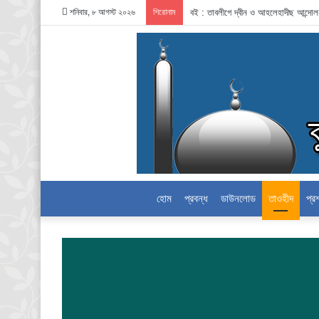
শনিবার, ৮ আগস্ট ২০২৬
শিরোনাম
বই : তাবলীগে দ্বীন ও আহলেহাদীছ আন্দো
হোম
প্রবন্ধ
ডাউনলোড
তাওহীদ
প্র