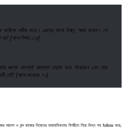
সাথে কাউকে শরীক করে। এছাড়া যাকে ইচ্ছা, ক্ষমা করেন। যে
ত হয়” [আন-নিসাঃ ১১৬]
তার জন্যে অবশ্যই জান্নাত হারাম করে দিয়েছেন এবং তার
ারী নেই” [আল-মায়েদাঃ ৭২]
জের আদেশ ও মন্দ কাজের নিষেধের ধারাবাহিকতার বিপরীতে গিয়ে ভিন্ন পথ follow করে,