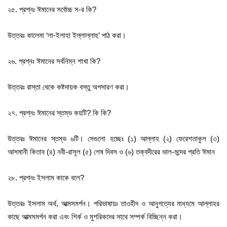
২৫. প্রশ্নঃ ঈমানের সর্বোচ্চ স-র কি?
উত্তরঃ কালেমা ‘লা-ইলাহা ইল্লাল্লাহু’ পাঠ করা।
২৬. প্রশ্নঃ ঈমানের সর্বনিম্ন শাখা কি?
উত্তরঃ রাস্তা থেকে কষ্টদায়ক বস্তু অপসারণ করা।
২৭. প্রশ্নঃ ঈমানের স্তম্ভ কয়টি? কি কি?
উত্তরঃ ঈমানের স্তম্ভ ৬টি। সেগুলো হচ্ছেঃ (১) আল্লাহ (২) ফেরেশতাকুল (৩)
আসমানী কিতাব (৪) নবী-রাসূল (৫) শেষ দিবস ও (৬) তক্বদীরের ভাল-মন্দের প্রতি ঈমান
২৮. প্রশ্নঃ ইসলাম কাকে বলে?
উত্তরঃ ইসলাম অর্থ, আত্মসমর্পন। পরিভাষায়ঃ তাওহীদ ও আনুগত্যের মাধ্যমে আল্লাহর
কাছে আত্মসমর্পন করা এবং শির্ক ও মুশরিকদের সাথে সম্পর্ক বিচ্ছিন্ন করা।