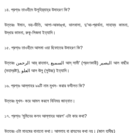
১৪. প্রশ্নঃ তাওহীদে উলূহিয়্যাহ্‌র উদাহরণ কি?
উত্তরঃ ঈমান, ভয়-ভীতি, আশা-আকাঙ্খা, ভালবাসা, দু’আ-প্রার্থনা, সাহায্য কামনা,
উদ্ধার কামনা, রুকূ-সিজদা ইত্যাদি।
১৫. প্রশ্নঃ তাওহীদে আসমা ওয়া ছিফাতের উদাহরণ কি?
উত্তরঃ الرحمن আর্‌ রাহমান, السميع আস্‌ সামী’ (শ্রবণকারী) البصير আল বাছীর
(মহাদ্রষ্টা), العلو আল ঊলু (সুউচ্চ) ইত্যাদি।
১৬. প্রশ্নঃ আল্লাহর ৯৯টি নাম মুখস- করার ফযীলত কি?
উত্তরঃ মুখস- করে আমল করলে বিনিময় জান্নাত।
১৭. প্রশ্নঃ ‘মুমিনের কলব আল্লাহর আরশ’ এটা কার কথা?
উত্তরঃ এটা মানুষের বানানো কথা। আল্লাহ বা রাসূলের কথা নয়। (জাল হাদীছ)