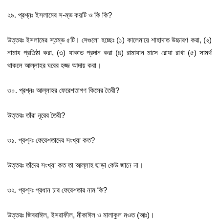
২৯. প্রশ্নঃ ইসলামের স-ম্ভ কয়টি ও কি কি?
উত্তরঃ ইসলামের স্তম্ভ ৫টি। সেগুলো হচ্ছেঃ (১) কালেমায়ে শাহাদাত উচ্চারণ করা, (২)
নামায প্রতিষ্ঠা করা, (৩) যাকাত প্রদান করা (৪) রামাযান মাসে রোযা রাখা (৫) সামর্থ
থাকলে আল্লাহর ঘরের হজ্জ আদায় করা।
৩০. প্রশ্নঃ আল্লাহর ফেরেশতাগণ কিসের তৈরী?
উত্তরঃ তাঁরা নূরের তৈরী?
৩১. প্রশ্নঃ ফেরেশতাদের সংখ্যা কত?
উত্তরঃ তাঁদের সংখ্যা কত তা আল্লাহ ছাড়া কেউ জানে না।
৩২. প্রশ্নঃ প্রধান চার ফেরেশতার নাম কি?
উত্তরঃ জিবরাঈল, ইসরাফীল, মীকাঈল ও মালাকুল মওত (আঃ)।