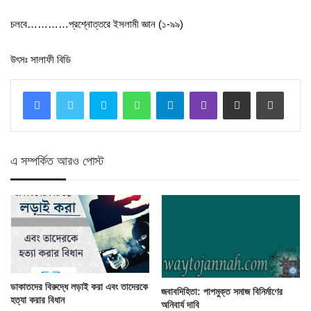
চলবে…………প্রশ্নোত্তরে ইসলামী জ্ঞান (১-৯৯)
উৎসঃ সালাফী বিডি
Skype
WhatsApp
Telegram
Viber
Share via Email
Print
এ সম্পর্কিত আরও পোস্ট
ডাকাতদের বিরুদ্ধে লড়াই করা এবং তাদেরকে
জবাবদিহিতা: পাপমুক্ত সমাজ বিনির্মাণের
হত্যা করার বিধান
অনিবার্য দাবি