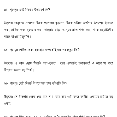
৬৪. প্রশ্নঃ ছোট শির্কের উদাহরণ কি?
উত্তরঃ মানুষকে দেখানো কিংবা প্রশংসা কুড়ানো কিংবা দুনিয়া অর্জনের উদ্দেশ্যে ইবাদত
করা, তাবিজ-কবচ ব্যবহার করা, আল্লাহ ছাড়া অন্যের নামে শপথ করা, গণক-জ্যোতিষীর
কাছে যাওয়া ইত্যাদি।
৬৫. প্রশ্নঃ তাবিজ-কবচ ব্যবহার সম্পর্কে ইসলামের হুকুম কি?
উত্তরঃ এ কাজ ছোট শির্কের অন-র্ভূক্ত। তবে এটাকেই ত্রাণকর্তা ও আরোগ্য দাতা
বিশ্বাস করলে বড় শির্ক।
৬৬. প্রশ্নঃ ছোট শির্কে লিপ্ত হলে তার পরিণতি কি?
উত্তরঃ সে ইসলাম থেকে বের হবে না। তবে তার এই কাজ কাবীরা গুনাহের চাইতে বড়
গুনাহ।
৬৭. প্রশ্নঃ পিতা-মাতা, সন-ান, মসজিদ, কা’বা প্রভৃতির নামে শপথ করার হুকুম কি?