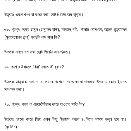
উত্তরঃ এরূপ শপথ বা কসম করা ছোট শির্কের অন-র্ভূক্ত।
৬৮. প্রশ্নঃ আব্দুর রাসূল (রাসূলের বান্দা), আবদুন্‌ নবী, গোলাম মোস-ফা, আব্দুল মুত্তালেব
(মুত্তালেবের বান্দা) প্রভৃতি নাম রাখা কি?
উত্তরঃ এরূপ নাম রাখা ছোট শির্কের অন-র্ভূক্ত।
৬৯. প্রশ্নঃ ইবাদতে ‘রিয়া’ বলতে কী বুঝায়?
উত্তরঃ মানুষকে দেখানো বা তাদের প্রশংসা ও ভালবাসা পাওয়ার উদ্দেশ্যে কোন ইবাদত
সম্পাদন করা।
৭০. প্রশ্নঃ গণক বা জ্যোতীষীদের কাছে যাওয়ার ক্ষতি কি?
উত্তরঃ তাদের কাছে গিয়ে কোন কিছু জিজ্ঞেস করলে ৪০দিনের নামায কবূল হবে না।
(মুসলিম)