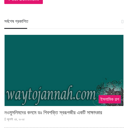
স‍র্বশেষ প্রকাশিত
ইসলামিক গল্প
নওমুসলিমদের কলমে ডঃ শিবশক্তি স্বরূপজীর একটি সাক্ষাৎকার
জুলাই ২৪, ২০২৫