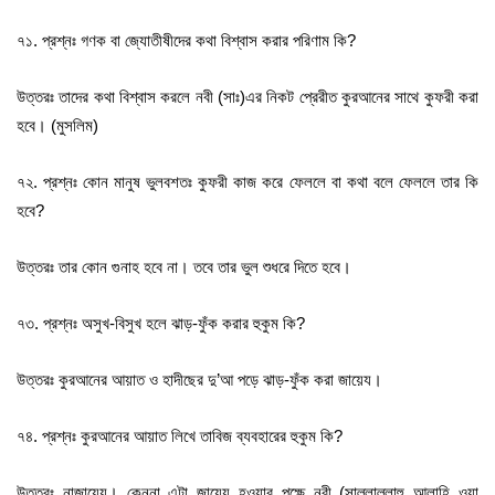
৭১. প্রশ্নঃ গণক বা জ্যোতীষীদের কথা বিশ্বাস করার পরিণাম কি?
উত্তরঃ তাদের কথা বিশ্বাস করলে নবী (সাঃ)এর নিকট প্রেরীত কুরআনের সাথে কুফরী করা
হবে। (মুসলিম)
৭২. প্রশ্নঃ কোন মানুষ ভুলবশতঃ কুফরী কাজ করে ফেললে বা কথা বলে ফেললে তার কি
হবে?
উত্তরঃ তার কোন গুনাহ হবে না। তবে তার ভুল শুধরে দিতে হবে।
৭৩. প্রশ্নঃ অসুখ-বিসুখ হলে ঝাড়-ফুঁক করার হুকুম কি?
উত্তরঃ কুরআনের আয়াত ও হাদীছের দু’আ পড়ে ঝাড়-ফুঁক করা জায়েয।
৭৪. প্রশ্নঃ কুরআনের আয়াত লিখে তাবিজ ব্যবহারের হুকুম কি?
উত্তরঃ নাজায়েয। কেননা এটা জায়েয হওয়ার পক্ষে নবী (সাল্লাল্লাহু আলাহি ওয়া