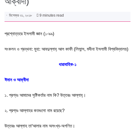
আক্বীদা)
ডিসেম্বর ৩১, ২০১৮
9 minutes read
প্রশ্নোত্তরে ইসলামী জ্ঞান (১-৯৯)
সংকলন ও গ্রন্থনা: মুহা: আবদুল্লাহ্‌ আল কাফী (লিসান্স, মদীনা ইসলামী বিশ্ববিদ্যালয়)
ধারাবাহিক-১
ঈমান ও আক্বীদা
১. প্রশ্নঃ আমাদের সৃষ্টিকর্তার নাম কি? উত্তরঃ আল্লাহ্‌।
২. প্রশ্নঃ আল্লাহর কতগুলো নাম রয়েছে?
উত্তরঃ আল্লাহ তা’আলার নাম অসংখ্য-অগণিত।