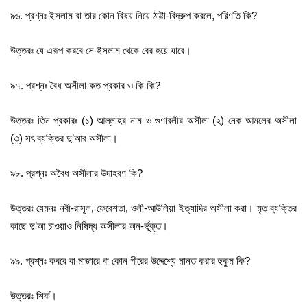
৯৬. প্রশ্নঃ ইসলাম বা তার কোন বিষয় নিয়ে ঠাট্টা-বিদ্রুপ করলে, পরিণতি কি?
উত্তরঃ যে এরূপ করবে সে ইসলাম থেকে বের হয়ে যাবে।
৯৭. প্রশ্নঃ বৈধ অসীলা কত প্রকার ও কি কি?
উত্তরঃ তিন প্রকারঃ (১) আল্লাহর নাম ও গুণাবলীর অসীলা (২) নেক আমলের অসীলা
(৩) সৎ ব্যক্তির দু’আর অসীলা।
৯৮. প্রশ্নঃ অবৈধ অসীলার উদাহরণ কি?
উত্তরঃ যেমনঃ নবী-রাসূল, ফেরেশতা, ওলী-আউলিয়া ইত্যাদির অসীলা করা। মৃত ব্যক্তির
কাছে দু’আ চাওয়াও নিষিদ্ধ অসীলার অন-র্ভূক্ত।
৯৯. প্রশ্নঃ কবরে বা মাজারে বা কোন পীরের উদ্দেশ্যে মানত করার হুকুম কি?
উত্তরঃ শির্ক।