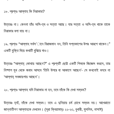
১৮. প্রশ্নঃ আল্লাহ কি নিরাকার?
উত্তরঃ না। কেননা তাঁর অসি-ত্ব ও সত্তা আছে। যার সত্তা ও অসি-ত্ব থাকে তাকে
নিরাকার বলা যায় না।
১৯. প্রশ্নঃ “আল্লাহ সর্বস’ানে বিরাজমান নন, তিনি সপ্তকাশের উপর আরশে থাকেন।”
একটি যুক্তি দিয়ে কথাটি বুঝিয়ে দাও।
উত্তরঃ “আল্লাহ্‌ কোথায় আছেন?” এ প্রশ্নটি ছোট্ট একটি শিশুকে জিজ্ঞেস করলে, তার
নিষ্পাপ মুখ থেকে জবাব আসবে ‘তিনি উপরে বা আকাশে আছেন’- সে কখনোই বলবে না
‘আল্লাহ্‌ সবজায়গায় আছেন’।
২০. প্রশ্নঃ আল্লাহ যদি নিরাকার না হন, তবে তাঁকে কি দেখা সম্ভব?
উত্তরঃ হ্যাঁ, তাঁকে দেখা সম্ভব। তবে এ দুনিয়ায় চর্ম চোখে সম্ভব নয়। আখেরাতে
জান্নাতীগণ আল্লাহকে দেখবেন। (সূরা ক্বিয়ামাহ্‌ঃ ২২-২৩, বুখারী, মুসলিম, নাসাঈ)