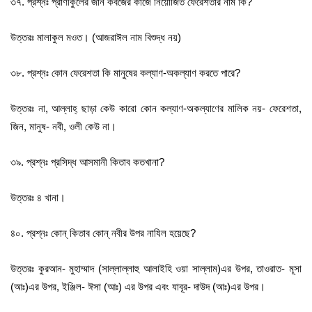
৩৭. প্রশ্নঃ প্রাণীকুলের জান কবজের কাজে নিয়োজিত ফেরেশতার নাম কি?
উত্তরঃ মালাকুল মওত। (আজরাঈল নাম বিশুদ্ধ নয়)
৩৮. প্রশ্নঃ কোন ফেরেশতা কি মানুষের কল্যাণ-অকল্যাণ করতে পারে?
উত্তরঃ না, আল্লাহ্‌ ছাড়া কেউ কারো কোন কল্যাণ-অকল্যাণের মালিক নয়- ফেরেশতা,
জিন, মানুষ- নবী, ওলী কেউ না।
৩৯. প্রশ্নঃ প্রসিদ্ধ আসমানী কিতাব কতখানা?
উত্তরঃ ৪ খানা।
৪০. প্রশ্নঃ কোন্‌ কিতাব কোন্‌ নবীর উপর নাযিল হয়েছে?
উত্তরঃ কুরআন- মুহাম্মাদ (সাল্লাল্লাহু আলাইহি ওয়া সাল্লাম)এর উপর, তাওরাত- মূসা
(আঃ)এর উপর, ইঞ্জিল- ঈসা (আঃ) এর উপর এবং যাবূর- দাউদ (আঃ)এর উপর।