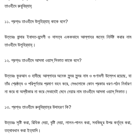
তাওহীদে রুবূবিয়্যাহ্‌
১১. প্রশ্নঃ তাওহীদে উলূহিয়্যাহ্‌ কাকে বলে?
উত্তরঃ বান্দার ইবাদত-বন্দেগী ও দাসত্ব এককভাবে আল্লাহর জন্যে নির্দিষ্ট করার নাম
তাওহীদে উলূহিয়্যাহ্‌।
১২. প্রশ্নঃ তাওহীদে আসমা ওয়াস্‌ সিফাত কাকে বলে?
উত্তরঃ কুরআন ও হাদীছে আল্লাহর অনেক সুন্দর সুন্দর নাম ও গুণাবলী উল্লেখ রয়েছে, যা
তাঁর শ্রেষ্ঠত্ব ও পরিপূর্ণতার প্রমাণ বহন করে, সেগুলোকে কোন প্রকার ধরণ-গঠন নির্ধারণ
না করে বা অস্বীকার না করে সেভাবেই মেনে নেয়ার নাম তাওহীদে আসমা ওয়াস্‌ সিফাত।
১৩. প্রশ্নঃ তাওহীদে রুবূবিয়্যাহ্‌র উদাহরণ কি?
উত্তরঃ সৃষ্টি করা, রিযিক দেয়া, বৃষ্টি দেয়া, লালন-পালন করা, সবকিছুর উপর কর্তৃত্ব করা,
তত্বাবধান করা ইত্যাদি।