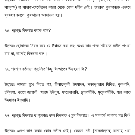
সাল্লাম) বা সাহাবা-তাবেঈনের কারো থেকে কোন দলীল নেই। তাছাড়া কুরআনকে এভাবে
ব্যবহার করলে, কুরআনের অবমাননা হয়।
৭৫. প্রশ্নঃ বিদআত কাকে বলে?
উত্তরঃ ছোয়াবের নিয়ত করে যে ইবাদত করা হয়; অথচ তার পক্ষে শরীয়তে দলীল পাওয়া
যায় না, তাকেই বিদআত বলে।
৭৬. প্রশ্নঃ বর্তমানে প্রচলিত কিছু বিদআতের উদাহরণ কি?
উত্তরঃ নামাযে মুখে নিয়ত পাঠ, মীলাদুন্নবী উদযাপন, দলবদ্ধভাবে যিকির, কুলখানি,
চল্লিশা, খতমে জালালী, খতমে ইউনুস, ফাতেহাখানি, জন্মবার্ষীকি, মৃত্যুবার্ষীকি, শবে বরাত
উদযাপন ইত্যাদি।
৭৭. প্রশ্নঃ বিদআত দু’প্রকারঃ ভাল বিদআত ও মন্দ বিদআত। এ সম্পর্কে আপনার মত কি?
উত্তরঃ এরূপ ভাগ করার কোন দলীল নেই। কেননা নবী (সাল্লাল্লাহু আলাহি ওয়া