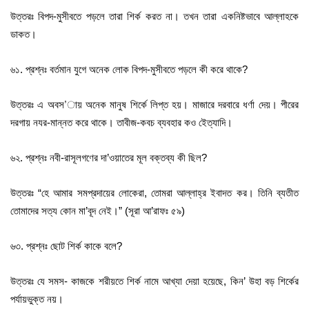
উত্তরঃ বিপদ-মুসীবতে পড়লে তারা শির্ক করত না। তখন তারা একনিষ্টভাবে আল্লাহকে
ডাকত।
৬১. প্রশ্নঃ বর্তমান যুগে অনেক লোক বিপদ-মুসীবতে পড়লে কী করে থাকে?
উত্তরঃ এ অবস’ায় অনেক মানুষ শির্কে লিপ্ত হয়। মাজারে দরবারে ধর্ণা দেয়। পীরের
দরগায় নযর-মান্নত করে থাকে। তাবীজ-কবচ ব্যবহার কও ইেত্যাদি।
৬২. প্রশ্নঃ নবী-রাসূলগণের দা’ওয়াতের মূল বক্তব্য কী ছিল?
উত্তরঃ “হে আমার সমপ্রদায়ের লোকেরা, তোমরা আল্লাহ্‌র ইবাদত কর। তিনি ব্যতীত
তোমাদের সত্য কোন মা’বূদ নেই।” (সূরা আ’রাফঃ ৫৯)
৬৩. প্রশ্নঃ ছোট শির্ক কাকে বলে?
উত্তরঃ যে সমস- কাজকে শরীয়তে শির্ক নামে আখ্যা দেয়া হয়েছে, কিন’ উহা বড় শির্কের
পর্যায়ভুক্ত নয়।