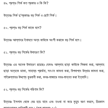
৪৯. প্রশ্নঃ শির্ক কত প্রকার ও কি কি?
উত্তরঃ শির্ক দু’প্রকারঃ বড় শির্ক ও ছোট শির্ক।
৫০. প্রশ্নঃ বড় শির্ক কাকে বলে?
উত্তরঃ আল্লাহর ইবাদতে অন্য কাউকে অংশী করাকে বড় শির্ক বলে।
৫১. প্রশ্নঃ বড় শির্কের উদাহরণ কি?
উত্তরঃ এর অনেক উদাহরণ রয়েছেঃ যেমনঃ আল্লাহ ছাড়া কাউকে সিজদা করা, আল্লাহ
ছাড়া অন্যকে ডাকা, সাহায্য প্রার্থনা, সন-ান কামনা করা, বিপদাপদে উদ্ধার কামনা করা,
গাইরুল্লাহর উদ্দশ্যে কুরবানী করা, কবর-মাজারে নযর-মান্নত করা ইত্যাদি।
৫২. প্রশ্নঃ বড় শির্কের পরিণাম কি?
উত্তরঃ ইসলাম থেকে বের হয়ে যাবে এবং তওবা না করে মৃত্যু বরণ করলে, চিরকাল
জাহান্নামের অধিবাসী হবে। (সূরা মায়েদাঃ ৭২)