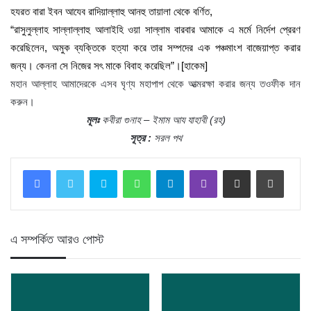
হযর‌ত বারা ইবন আযেব রাদিয়াল্লাহু আনহু তায়ালা থেকে বর্ণিত,
“রাসুলুল্লাহ সাল্লাল্লাহু আলাইহি ওয়া সাল্লাম বারবার আমাকে এ মর্মে নির্দেশ প্রেরণ
করেছিলেন, অমুক ব্যক্তিকে হত্যা করে তার সম্পদের এক পঞ্চমাংশ বাজেয়াপ্ত করার
জন্য। কেননা সে নিজের সৎ মাকে বিবাহ করেছিল”।[হাকেম]
মহান আল্লাহ আমাদেরকে এসব ঘৃণ্য মহাপাপ থেকে আত্মরক্ষা করার জন্য তওফীক দান
করুন।
মূলঃ
কবীরা গুনাহ – ইমাম আয যাহাবী (রহ)
সূত্র :
সরল পথ
Skype
WhatsApp
Telegram
Viber
Share via Email
Print
এ সম্পর্কিত আরও পোস্ট