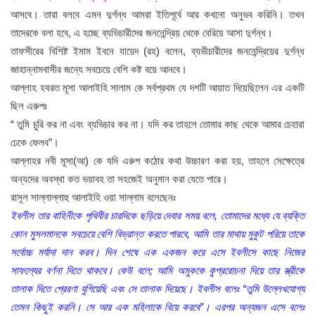
আসবে। তারা বলবে এমন দুর্গন্ধ আমরা ইতিপূর্বে আর কখনো অনুভব করিনি। তখন
তাদেরকে বলা হবে, এ হচ্ছে ব্যভিচারীদের জননেন্দ্রিয় থেকে বেরিয়ে আসা দুর্গন্ধ।
তাফসীরের বিশিষ্ট ইমাম ইবনে যায়েদ (রহ) বলেন, ব্যভীচারীদের জননেন্দ্রিয়ের দুর্গন্ধ
জাহান্নামবাসীর জন্যে সবচেয়ে বেশি কষ্ট বয়ে আনবে।
আল্লাহ হযরত মূসা আলাইহি সালাম কে সর্বপ্রথম যে দশটি আয়াত দিয়েছিলেন এর একটি
ছিল এরুপঃ
“ তুমি চুরি কর না এবং ব্যভিচার কর না। যদি কর তাহলে তোমার কাছ থেকে আমার চেহারা
ঢেকে ফেলব”।
আল্লাহর নবী মূসা(আ) কে যদি এরুপ কঠোর কথা উচ্চারণ করা হয়, তাহলে সেক্ষেত্রে
অন্যদের অবস্থা কত ভয়াবহ তা সহজেই অনুমান করা যেতে পারে।
রাসূল সাল্লাল্লাহু আলাইহি ওয়া সাল্লাম বলেছেনঃ
ইবলীস তার বাহিনীকে পৃথিবীর চারদিকে ছড়িয়ে দেবার সময় বলে, তোমাদের মধ্যে যে ব্যক্তি
কোন মুসলমানকে সবচেয়ে বেশি বিভ্রান্ত করতে পারবে, আমি তার মাথায় মুকুট পরিয়ে তাকে
সর্বোচ্চ মর্যাদা দান করব। দিন শেষে এক একজন করে এসে ইবলীসে কাছে নিজের
সাফল্যের বর্ণনা দিতে থাকবে। কেউ বলে; আমি অমুককে কুপ্ররোচনা দিয়ে তার স্ত্রীকে
তালাক দিতে প্রেরণা যুগিয়েছি এবং সে তালাক দিয়েছে। ইবলীস বলেঃ “তুমি উল্লেখযোগ্য
তেমন কিছুই করনি। সে আর এক মহিলাকে বিয়ে করবে”। এরপর অন্যজন এসে বলেঃ