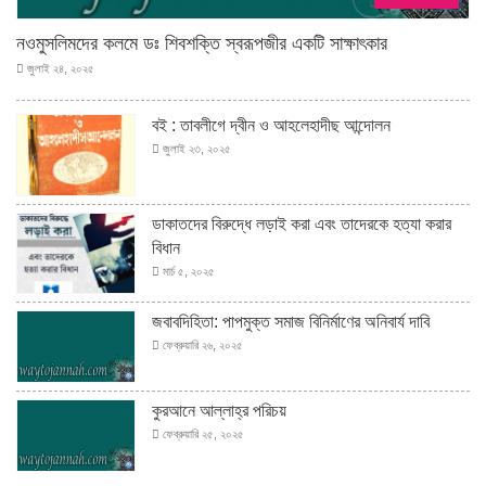
নওমুসলিমদের কলমে ডঃ শিবশক্তি স্বরূপজীর একটি সাক্ষাৎকার
জুলাই ২৪, ২০২৫
বই : তাবলীগে দ্বীন ও আহলেহাদীছ আন্দোলন
জুলাই ২৩, ২০২৫
ডাকাতদের বিরুদ্ধে লড়াই করা এবং তাদেরকে হত্যা করার
বিধান
মার্চ ৫, ২০২৫
জবাবদিহিতা: পাপমুক্ত সমাজ বিনির্মাণের অনিবার্য দাবি
ফেব্রুয়ারি ২৬, ২০২৫
কুরআনে আল্লাহ্‌র পরিচয়
ফেব্রুয়ারি ২৫, ২০২৫