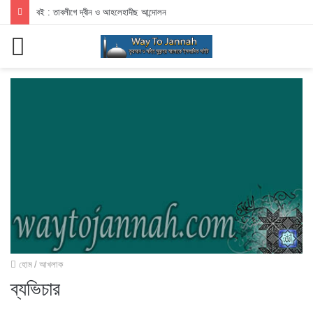
বই : তাবলীগে দ্বীন ও আহলেহাদীছ আন্দোলন
মেনু
হোম
/
আখলাক
ব্যভিচার