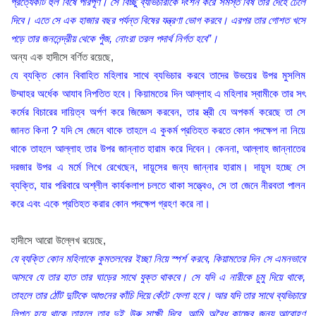
প্রত্যেকটি হুল বিষে পরিপূর্ণ। সে বিচ্ছু ব্যভিচারীকে দংশন করে সমস্ত বিষ তার দেহে ঢেলে
দিবে। এতে সে এক হাজার বছর পর্যন্ত বিষের যন্ত্রণা ভোগ করবে। এরপর তার গোশত খসে
পড়ে তার জননেন্দ্রীয় থেকে পুঁজ, নোংরা তরল পদার্থ নির্গত হবে”।
অন্য এক হাদীসে বর্ণিত রয়েছে,
যে ব্যক্তি কোন বিবাহিত মহিলার সাথে ব্যভিচার করবে তাদের উভয়ের উপর মুসলিম
উম্মাহর অর্ধেক আযাব নিপতিত হবে। কিয়ামতের দিন আল্লাহ এ মহিলার স্বামীকে তার সৎ
কর্মের বিচারের দায়িত্ব অর্পণ করে জিজ্ঞেস করবেন, তার স্ত্রী যে অপকর্ম করেছে তা সে
জানত কিনা ? যদি সে জেনে থাকে তাহলে এ কুকর্ম প্রতিহত করতে কোন পদক্ষেপ না নিয়ে
থাকে তাহলে আল্লাহ তার উপর জান্নাত হারাম করে দিবেন। কেননা, আল্লাহ জান্নাতের
দরজার উপর এ মর্মে লিখে রেখেছেন, দায়ূসের জন্য জান্নার হারাম। দায়ূস হচ্ছে সে
ব্যক্তি, যার পরিবারে অশ্লীল কার্যকলাপ চলতে থাকা সত্ত্বেও, সে তা জেনে নীরবতা পালন
করে এবং একে প্রতিহত করার কোন পদক্ষেপ গ্রহণ করে না।
হাদীসে আরো উল্লেখ রয়েছে,
যে ব্যক্তি কোন মহিলাকে কুমতলবের ইচ্ছা নিয়ে স্পর্শ করবে, কিয়ামতের দিন সে এমনভাবে
আসবে যে তার হাত তার ঘাড়ের সাথে যুক্ত থাকবে। সে যদি এ নারীকে চুমু দিয়ে থাকে,
তাহলে তার ঠোঁট দুটিকে আগুনের কাঁচি দিয়ে কেঁটে ফেলা হবে। আর যদি তার সাথে ব্যভিচারে
লিপ্ত হয়ে থাকে তাহলে তার দুই উরু সাক্ষী দিবে, আমি অবৈধ কাজের জন্য আরোহণ