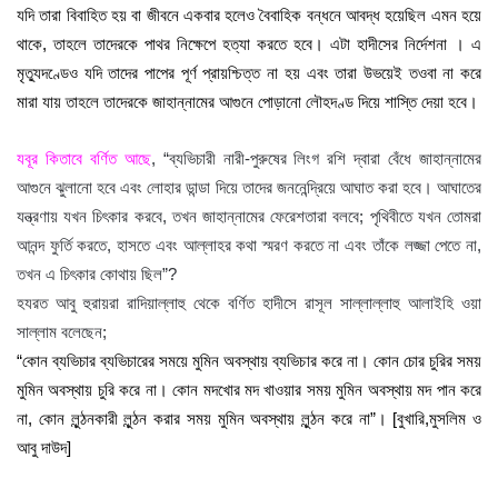
যদি তারা বিবাহিত হয় বা জীবনে একবার হলেও বৈবাহিক বন্ধনে আবদ্ধ হয়েছিল এমন হয়ে
থাকে, তাহলে তাদেরকে পাথর নিক্ষেপে হত্যা করতে হবে। এটা হাদীসের নির্দেশনা । এ
মৃত্যুদণ্ডেও যদি তাদের পাপের পূর্ণ প্রায়শ্চিত্ত না হয় এবং তারা উভয়েই তওবা না করে
মারা যায় তাহলে তাদেরকে জাহান্নামের আগুনে পোড়ানো লৌহদণ্ড দিয়ে শাস্তি দেয়া হবে।
যবূর কিতাবে বর্ণিত আছে
, “ব্যভিচারী নারী-পুরুষের লিংগ রশি দ্বারা বেঁধে জাহান্নামের
আগুনে ঝুলানো হবে এবং লোহার ডান্ডা দিয়ে তাদের জননেন্দ্রিয়ে আঘাত করা হবে। আঘাতের
যন্ত্রণায় যখন চিৎকার করবে, তখন জাহান্নামের ফেরেশতারা বলবে; পৃথিবীতে যখন তোমরা
আনন্দ ফুর্তি করতে, হাসতে এবং আল্লাহর কথা স্মরণ করতে না এবং তাঁকে লজ্জা পেতে না,
তখন এ চিৎকার কোথায় ছিল”?
হযরত আবু হুরায়রা রাদিয়াল্লাহু থেকে বর্ণিত হাদীসে রাসূল সাল্লাল্লাহু আলাইহি ওয়া
সাল্লাম বলেছেন;
“কোন ব্যভিচার ব্যভিচারের সময়ে মুমিন অবস্থায় ব্যভিচার করে না। কোন চোর চুরির সময়
মুমিন অবস্থায় চুরি করে না। কোন মদখোর মদ খাওয়ার সময় মুমিন অবস্থায় মদ পান করে
না, কোন লুন্ঠনকারী লুন্ঠন করার সময় মুমিন অবস্থায় লুন্ঠন করে না”। [বুখারি,মুসলিম ও
আবু দাউদ]