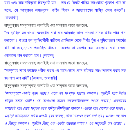
যাবে এবং তার দারিদ্রতা চিরস্থায়ী হবে। আর যে তিনটি শাস্তি আখেরাতে প্রকাশ পাবে তা
হচ্ছে, সে আল্লাহর অসন্তোষ, কঠিন হিসাব ও জাহান্নামের শাস্তি ভোগ করবে”।
[বায়হাকী]
রাসুলুল্লাহ সাল্লাল্লাহু আলাইহি ওয়া সাল্লাম আরো বলেছেন,
“যে ব্যক্তি মদ খাওয়া অবস্থায় মারা যায় আল্লাহ তাকে গাওতা নামক ঝর্ণার পানি পান
করাবেন। গাওতা হল ব্যভিচারীণী নারীদের যোনিদেশ থেকে নির্গত পুঁজ ও দূষিত তরল পদার্থের
ঝর্ণা যা জাহান্নামে প্রবাহিত থাকবে। এরপর তা মদপান করা অবস্থায় মারা যাওয়া
লোকদের পান করানো হবে। [আহমদ]
রাসুলুল্লাহ সাল্লাল্লাহু আলাইহি ওয়া সাল্লাম আরো বলেছেন,
“আল্লাহর সাথে কাউকে শরীক করার পর অবৈধভাবে কোন মহিলার সাথে সহবাস করার মত
বড় পাপ আর নাই”।[আহমদ, তাবারানী]
রাসুলুল্লাহ সাল্লাল্লাহু আলাইহি ওয়া সাল্লাম আরো বলেছেন,
“জাহান্নামে একটা হ্রদ আছে। এতে বহু সংখ্যক সাপের বসবাস। প্রতিটি সাপ উটের
ঘাড়ের সমান মোটা। সে সাপগুলো নামায তরককারীদেরকে দংশন করবে। একবারের
দংশনেই তার দেহে সত্তর বছর পর্যন্ত বিষক্রিয়া থাকবে। এরপর তার গোশত ঝরে পড়বে।
এছাড়া জাহান্নামে আরো একটা হ্রদ রয়েছে ,যাকে ‘দুঃখের হ্রদ’ বলা হয়। এতেও বহু সাপ
ও বিচ্ছুর বসবাস। প্রতিটা বিচ্ছু এক একটা খচ্চরের সমান। এর সত্তরটি হুল রয়েছে ।