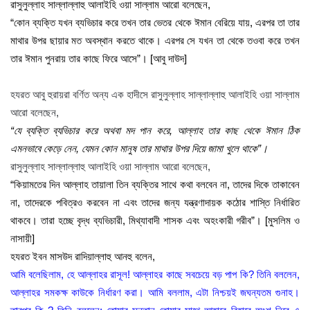
রাসুলুল্লাহ সাল্লাল্লাহু আলাইহি ওয়া সাল্লাম আরো বলেছেন,
“কোন ব্যক্তি যখন ব্যভিচার করে তখন তার ভেতর থেকে ঈমান বেরিয়ে যায়, এরপর তা তার
মাথার উপর ছায়ার মত অবস্থান করতে থাকে। এরপর সে যখন তা থেকে তওবা করে তখন
তার ঈমান পুনরায় তার কাছে ফিরে আসে”। [আবু দাউদ]
হযরত আবু হুরায়রা বর্ণিত অন্য এক হাদীসে রাসুলুল্লাহ সাল্লাল্লাহু আলাইহি ওয়া সাল্লাম
আরো বলেছেন,
“যে ব্যক্তি ব্যভিচার করে অথবা মদ পান করে, আল্লাহ তার কাছ থেকে ঈমান ঠিক
এমনভাবে কেড়ে নেন, যেমন কোন মানুষ তার মাথার উপর দিয়ে জামা খুলে থাকে”।
রাসুলুল্লাহ সাল্লাল্লাহু আলাইহি ওয়া সাল্লাম আরো বলেছেন,
“কিয়ামতের দিন আল্লাহ তায়ালা তিন ব্যক্তির সাথে কথা বলবেন না, তাদের দিকে তাকাবেন
না, তাদেরকে পবিত্রও করবেন না এবং তাদের জন্য যন্ত্রণাদায়ক কঠোর শাস্তি নির্ধারিত
থাকবে। তারা হচ্ছে বৃদ্ধ ব্যভিচারী, মিথ্যাবাদী শাসক এবং অহংকারী গরীব”। [মুসলিম ও
নাসায়ী]
হযরত ইবন মাসউদ রাদিয়াল্লাহু আনহু বলেন,
আমি বলেছিলাম, হে আল্লাহর রাসূল! আল্লাহর কাছে সবচেয়ে বড় পাপ কি? তিনি বললেন,
আল্লাহর সমকক্ষ কাউকে নির্ধারণ করা। আমি বললাম, এটা নিশ্চয়ই জঘন্যতম গুনাহ।