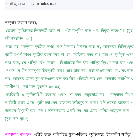
মার্চ ৯, ২০১৬
7 minutes read
আল্লাহ তায়ালা বলেন,
“তোমরা ব্যভিচারের নিকটবর্তী হয়ো না। এটা অশ্লীল কাজ এবং নিকৃষ্ট আচরণ”। (সূরা
বনী ইসরাঈল -৩২)
“আর যারা আল্লাহ ব্যতীত অপর কোন ইলাহের ইবাদত করে না, আল্লাহর নিষিদ্ধকৃত
প্রাণী যথার্থ কারণ ব্যতীত হত্যা করে না এবং ব্যভিচার করে না। আর যে ব্যক্তি এসব
কাজ করে, সে শাস্তি ভোগ করবে। কিয়ামতের দিন তার শাস্তি দ্বিগুণ করা হবে এবং
সেখানে সে হীন অবস্থায় চিরস্থায়ী হবে। তবে তারা নয়- যারা তাওবা করে এবং সৎ কাজ
করে, আল্লাহ তাদের মন্দ কাজগুলো ভাল কর্ম দিয়ে পরিবর্তন করে দেন, আল্লাহ ক্ষমাশীল ও
দয়াশীল”। (সূরা আল-ফুরকান ৬৮-৬৯)
“ব্যভিচারী ও ব্যভিচারিণী উভয়কে এক’শ ঘা করে বেত্রাঘাত কর। আল্লাহর বিধান
কার্যকরী করবে এদের প্রতি দয়া যেন তোমাদের অভিভূত না করে। যদি তোমরা আল্লাহ ও
পরকালে বিশ্বাসী হয়ে থাক। ঈমানদারদের একটি দল যেন এদের শাস্তি প্রত্যক্ষ করে”।
(সূরা আন নূর ২)
আলেমগণ বলেছেন
, এটাই হচ্ছে অবিবাহিত পুরুষ-মহিলার ব্যভিচারের ইহকালীন শাস্তি।