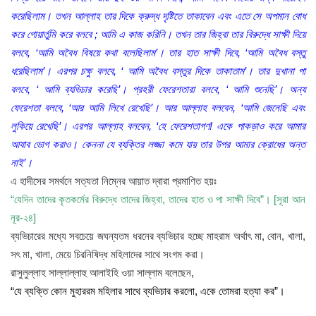
করেছিলাম। তখন আল্লাহ তার দিকে ক্রুদ্ধ দৃষ্টিতে তাকাবেন এবং এতে সে অপমান বোধ
করে গোয়ার্তুমি করে বলবে ; আমি এ কাজ করিনি। তখন তার জিহ্বা তার বিরুদ্ধে সাক্ষী দিয়ে
বলবে, ‘আমি অবৈধ বিষয়ে কথা বলেছিলাম’। তার হাত সাক্ষী দিবে, ‘আমি অবৈধ বস্তু
ধরেছিলাম’। এরপর চক্ষু বলবে, ‘ আমি অবৈধ বস্তুর দিকে তাকাতাম’। তার দুখানা পা
বলবে, ‘ আমি ব্যভিচার করেছি’। প্রহরী ফেরেশতারা বলবে, ‘ আমি শুনেছি’। অন্য
ফেরেশতা বলবে, ‘আর আমি লিখে রেখেছি’। আর আল্লাহ বলবেন, ‘আমি জেনেছি এবং
লুকিয়ে রেখেছি’। এরপর আল্লাহ বলবেন, ‘হে ফেরেশতাগণ! একে পাকড়াও করে আমার
আযাব ভোগ করাও। কেননা যে ব্যক্তির লজ্জা কমে যায় তার উপর আমার ক্রোধের অন্ত
নাই’।
এ হাদীসের সমর্থনে সত্যতা নিম্নের আয়াত দ্বারা প্রমাণিত হয়ঃ
“যেদিন তাদের কৃতকর্মের বিরুদ্ধে তাদের জিহ্বা, তাদের হাত ও পা সাক্ষী দিবে”। [সূরা আন
নূর-২৪]
ব্যভিচারের মধ্যে সবচেয়ে জঘন্যতম ধরনের ব্যভিচার হচ্ছে মাহরাম অর্থাৎ মা, বোন, খালা,
সৎ মা, খালা, মেয়ে চিরনিষিদ্ধ মহিলাদের সাথে সংগম করা।
রাসুলুল্লাহ সাল্লাল্লাহু আলাইহি ওয়া সাল্লাম বলেছেন,
“যে ব্যক্তি কোন মুহাররম মহিলার সাথে ব্যভিচার করলো, একে তোমরা হত্যা কর”।