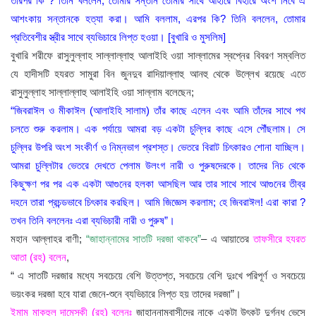
তারপর কি ? তিনি বললেন; তোমার সন্তান তোমার সাথে আহারে বিহারে অংশ নিবে এ
আশংকায় সন্তানকে হত্যা করা। আমি বললাম, এরপর কি? তিনি বললেন, তোমার
প্রতিবেশীর স্ত্রীর সাথে ব্যভিচারে লিপ্ত হওয়া। [বুখারি ও মুসলিম]
বুখারি শরীফে রাসুলুল্লাহ সাল্লাল্লাহু আলাইহি ওয়া সাল্লামের স্বপ্নের বিবরণ সম্বলিত
যে হাদীসটি হযরত সামুরা বিন জুনদুব রাদিয়াল্লাহু আনহু থেকে উল্লেখ রয়েছে এতে
রাসুলুল্লাহ সাল্লাল্লাহু আলাইহি ওয়া সাল্লাম বলেছেন;
“জিবরাঈল ও মীকাঈল (আলাইহি সালাম) তাঁর কাছে এলেন এবং আমি তাঁদের সাথে পথ
চলতে শুরু করলাম। এক পর্যায়ে আমরা বড় একটা চুল্লির কাছে এসে পৌঁছলাম। সে
চুল্লির উপরি অংশ সংকীর্ণ ও নিম্নভাগ প্রশস্ত। ভেতরে বিরাট চিৎকারও শোনা যাচ্ছিল।
আমরা চুল্লিটার ভেতরে দেখতে পেলাম উলংগ নারী ও পুরুষদেরকে। তাদের নিচ থেকে
কিছুক্ষণ পর পর এক একটা আগুনের হলকা আসছিল আর তার সাথে সাথে আগুনের তীব্র
দহনে তারা প্রচন্ডভাবে চিৎকার করছিল। আমি জিজ্ঞেস করলাম; হে জিবরাঈল! এরা কারা ?
তখন তিনি বললেনঃ এরা ব্যভিচারী নারী ও পুরুষ”।
মহান আল্লাহর বাণী;
“জাহান্নামের সাতটি দরজা থাকবে”
– এ আয়াতের
তাফসীরে হযরত
আতা (রহ) বলেন
,
“ এ সাতটি দরজার মধ্যে সবচেয়ে বেশি উত্তপ্ত, সবচেয়ে বেশি দুঃখে পরিপূর্ণ ও সবচেয়ে
ভয়ংকর দরজা হবে যারা জেনে-শুনে ব্যভিচারে লিপ্ত হয় তাদের দরজা”।
ইমাম মাকহুল দামেস্কী (রহ) বলেনঃ
জাহান্নামবাসীদের নাকে একটা উৎকট দুর্গন্ধ ভেসে