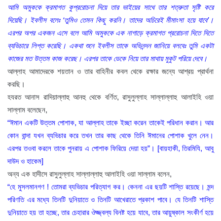
আমি অমুককে ক্রমাগত কুপ্ররোচনা দিয়ে তার ভাইয়ের সাথে তার শত্রুতা সৃষ্টি করে
দিয়েছি। ইবলীস বলেঃ ‘তুমিও তেমন কিছু করনি। তাদের অচিরেই মীমাংসা হয়ে যাবে’।
এরপর অপর একজন এসে বলে আমি অমুককে এক নাগাড়ে ক্রমাগত প্ররোচনা দিতে দিতে
ব্যভিচারে লিপ্ত করেছি। একথা শুনে ইবলীস তাকে অভিনন্দন জানিয়ে বলবেঃ তুমি একটা
কাজের মত উত্তম কাজ করেছ। এরপর তাকে ডেকে নিয়ে তার মাথায় মুকুট পরিয়ে দেবে।
আল্লাহ আমাদেরকে শয়তান ও তার বাহিনীর কবল থেকে রক্ষার জন্যে আশ্রয় প্রার্থনা
করছি।
হযরত আনাস রাদিয়াল্লাহু আনহু থেকে বর্ণিত, রাসুলুল্লাহ সাল্লাল্লাহু আলাইহি ওয়া
সাল্লাম বলেছেন,
“ঈমান একটি উত্তম পোশাক, যা আল্লাহ তাকে ইচ্ছা করেন তাকেই পরিধান করান। আর
কোন বান্দা যখন ব্যভিচার করে তখন তার কাছ থেকে তিনি ঈমানের পোশাক খুলে নেন।
এরপর তওবা করলে তাকে পুনরায় এ পোশাক ফিরিয়ে দেয়া হয়”। [বায়হাকী, তিরমিযি, আবু
দাউদ ও হাকেম]
অন্য এক হাদীসে রাসুলুল্লাহ সাল্লাল্লাহু আলাইহি ওয়া সাল্লাম বলেন,
“হে মুসলমানগণ ! তোমরা ব্যভিচার পরিত্যাগ কর। কেননা এর ছয়টি শাস্তি রয়েছে। মন্দ
পরিণতি এর মধ্যে তিনটি দুনিয়াতে ও তিনটি আখেরাতে প্রকাশ পাবে। যে তিনটি শাস্তি
দুনিয়াতে হয় তা হচ্ছে, তার চেহারার ঔজ্জ্বল্য বিনষ্ট হয়ে যাবে, তার আয়ুষ্কাল সংকীর্ণ হয়ে