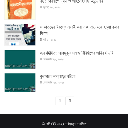
বই : তাবলীগে দ্বীন ও আহলেহাদীছ আন্দোলন
জুলাই ২৩, ২০২৫
ডাকাতদের বিরুদ্ধে লড়াই করা এবং তাদেরকে হত্যা করার
বিধান
মার্চ ৫, ২০২৫
জবাবদিহিতা: পাপমুক্ত সমাজ বিনির্মাণের অনিবার্য দাবি
ফেব্রুয়ারি ২৬, ২০২৫
কুরআনে আল্লাহ্‌র পরিচয়
ফেব্রুয়ারি ২৫, ২০২৫
পূর্বের
পরবর্তী
পাতা
পাতা
© কপিরাইট ২০২২ সর্বস্বত্ত্ব সংরক্ষিত