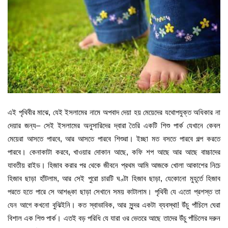
এই পৃথিবীর মাঝে, যেই ইসলামের নামে অপবাদ দেয়া হয় মেয়েদের যথোপযুক্ত অধিকার না
দেয়ার জন্য– সেই ইসলামের অনুসারিদের দ্বারা তৈরি একটি শিশু পার্ক যেখানে কেবল
মেয়েরা আসতে পারবে, আর আসতে পারবে শিশুরা। ইচ্ছা মত বসতে পারবে গল্প করতে
পারবে। কেনাকাটা করবে, খাওয়ার দোকান আছে, কফি শপ আছে আর আছে বাচ্চাদের
যাবতীয় রাইড। হিজাব করার পর থেকে জীবনে প্রথম আমি আজকে খোলা আকাশের নিচে
হিজাব ছাড়া হাঁটলাম, আর সেই পুরো চারটি ঘণ্টা হিজাব ছাড়া, যেকোনো মুহূর্তে হিজাব
পরতে হতে পারে সে আশঙ্কা ছাড়া সেখানে সময় কাটালাম। পৃথিবী যে এতো প্রশস্ত তা
যেন আগে কখনো বুঝিইনি। কত স্বাভাবিক, আর সুন্দর একটা ব্যবস্থা! উঁচু পাঁচিলে ঘেরা
বিশাল এক শিশু পার্ক। এতই বড় পরিধি যে যারা ওর ভেতরে আছে তাদের উঁচু পাঁচিলের দরুন