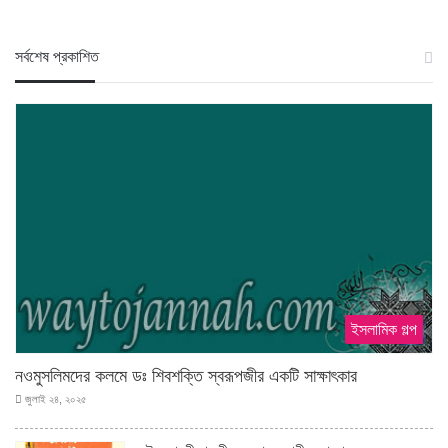
স‍র্বশেষ প্রকাশিত
ইসলামিক গল্প
নওমুসলিমদের কলমে ডঃ শিবশক্তি স্বরূপজীর একটি সাক্ষাৎকার
জুলাই ২৪, ২০২৫