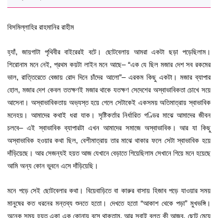
বিসমিল্লাহির রাহমানির রাহীম
হ্যাঁ, জায়গাটা পৃথিবীর বাইরেরই বটে। ছোটবেলায় আমরা একটা ছড়া পড়েছিলাম।
শিরোনাম মনে নেই, প্রথম কয়টা লাইন মনে আছে– “এক যে ছিল মজার দেশ সব রকমের
ভাল, রাত্তিরেতে বেজায় রোদ দিনে চাঁদের আলো”– এরকম কিছু একটা। মজার ব্যাপার
হোল, মজার দেশ কেবল ততক্ষণই মজার থাকে যতক্ষণ সেদেশের অস্বাভাবিকতা চোখে সয়ে
আসেনা। অস্বাভাবিকতায় অভ্যস্ত হয়ে গেলে সেটাকেই একসময় অতিমাত্রায় স্বাভাবিক
মনেহয়। আমাদের কথাই ধরা যাক। সৃষ্টিকর্তার নির্ধারিত গণ্ডির মাঝে আমাদের জীবন
চলবে– এই স্বাভাবিক ব্যাপারটা এখন আমাদের সমাজে অস্বাভাবিক। আর যা কিছু
অস্বাভাবিক হওয়ার কথা ছিল, বেশীমাত্রায় তার মাঝে থাকার ফলে সেটা স্বাভাবিক হয়ে
দাঁড়িয়েছে। আর সেজন্যই হয়ত আজ যেখানে বেড়াতে গিয়েছিলাম সেখানে গিয়ে মনে হয়েছে
আমি অন্য কোন ভুবনে এসে দাঁড়িয়েছি।
মনে পড়ে সেই ছোটবেলার কথা। বিয়েবাড়িতে বা কারুর বাসায় হিজাব পড়ে যাওয়ার সময়
মানুষের কত ধরনের মন্তব্য শুনতে হতো। দেখতে হতো “আকাশ থেকে পড়া” মুখভঙ্গি।
অনেক সময় হয়ত একা এক কোনায় বসে থাকতাম, আর সবাই বলত কী আজব, ছোট মেয়ে