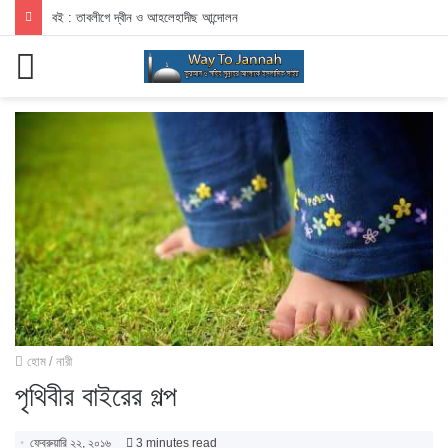
বই : তাবলীগে দ্বীন ও আহলেহাদীছ আন্দোলন
মেনু
হোম
/
নারী
পৃথিবীর বাইরের গল্প
ফেব্রুয়ারি ২২, ২০১৬
3 minutes read