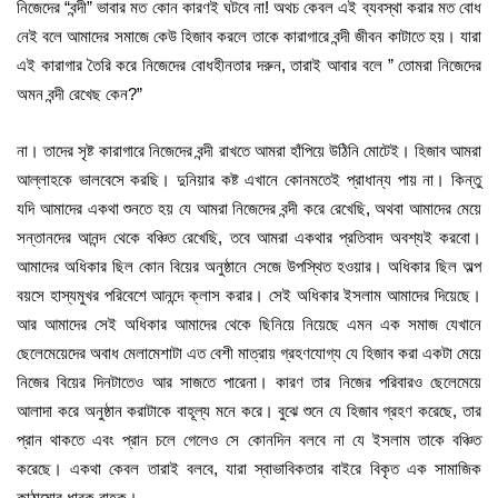
নিজেদের “বন্দী” ভাবার মত কোন কারণই ঘটবে না! অথচ কেবল এই ব্যবস্থা করার মত বোধ
নেই বলে আমাদের সমাজে কেউ হিজাব করলে তাকে কারাগারে বন্দী জীবন কাটাতে হয়। যারা
এই কারাগার তৈরি করে নিজেদের বোধহীনতার দরুন, তারাই আবার বলে ” তোমরা নিজেদের
অমন বন্দী রেখেছ কেন?”
না। তাদের সৃষ্ট কারাগারে নিজেদের বন্দী রাখতে আমরা হাঁপিয়ে উঠিনি মোটেই। হিজাব আমরা
আল্লাহকে ভালবেসে করছি। দুনিয়ার কষ্ট এখানে কোনমতেই প্রাধান্য পায় না। কিন্তু
যদি আমাদের একথা শুনতে হয় যে আমরা নিজেদের বন্দী করে রেখেছি, অথবা আমাদের মেয়ে
সন্তানদের আনন্দ থেকে বঞ্চিত রেখেছি, তবে আমরা একথার প্রতিবাদ অবশ্যই করবো।
আমাদের অধিকার ছিল কোন বিয়ের অনুষ্ঠানে সেজে উপস্থিত হওয়ার। অধিকার ছিল অল্প
বয়সে হাস্যমুখর পরিবেশে আনন্দে ক্লাস করার। সেই অধিকার ইসলাম আমাদের দিয়েছে।
আর আমাদের সেই অধিকার আমাদের থেকে ছিনিয়ে নিয়েছে এমন এক সমাজ যেখানে
ছেলেমেয়েদের অবাধ মেলামেশাটা এত বেশী মাত্রায় গ্রহণযোগ্য যে হিজাব করা একটা মেয়ে
নিজের বিয়ের দিনটাতেও আর সাজতে পারেনা। কারণ তার নিজের পরিবারও ছেলেমেয়ে
আলাদা করে অনুষ্ঠান করাটাকে বাহূল্য মনে করে। বুঝে শুনে যে হিজাব গ্রহণ করেছে, তার
প্রান থাকতে এবং প্রান চলে গেলেও সে কোনদিন বলবে না যে ইসলাম তাকে বঞ্চিত
করেছে। একথা কেবল তারাই বলবে, যারা স্বাভাবিকতার বাইরে বিকৃত এক সামাজিক
কাঠামোর ধারক বাহক।