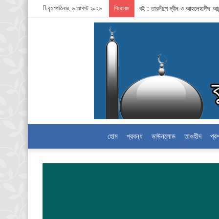
বৃহস্পতিবার, ৬ আগস্ট ২০২৬
শিরোনাম
বই : তাবলীগে দ্বীন ও আহলেহাদীছ আন
হোম
প্রবন্ধ
ডাউনলোড
তাওহীদ
প্র