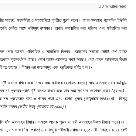
3 minutes read
ত্রীর সাহচর্য, সহমর্মিতা ও সহযোগিতা ব্যতীত পুরুষ অচল। মানব সমাজের প্রাথমিক ইউনিট
থেকেই বেরিয়ে আসে ভবিষ্যৎ বংশধর। তারাই আলোকিত করে পরিবার এবং পরিচালিত করে
 ফলে নেমে আসবে পারিবারিক ও সামাজিক বিপর্যয়। আজকের সমাজে সেটাই দেখা যাচ্ছে
অবিরতভাবে ক্রমবর্ধমান হারে। দেশে আইন-আদালত সবই আছে। নেই কেবল আল্লাহর বিধান
ণত হয়েছে। নিম্নে এর কারণসমূহ এবং প্রতিকার বর্ণিত হ’ল।-
্রতি দৃষ্টি অবনত রাখবে এবং নিজের লজ্জাস্থানকে হেফাযত করবে। আর আল্লাহ সবার কর্মকান্ড
ন্য সব পুরুষের প্রতি দৃষ্টি অবনত রাখবে এবং তার লজ্জাস্থানকে হেফাযত করবে
(নূর ৩১)
।
ৎসার মত প্রয়োজনে হাত ও পায়ের পাতা এবং চেহারা খুলবে
(আবুদাঊদ হা/৪১০৪)
। কিন্তু
্বাঙ্গ ঢাকবে
(ছহীহ ইবনু খুযায়মাহ হা/২৬৯০)
।
লি হ’ল আল্লাহর বিধান। সমাজে অনেক পুরুষ ও নারী আল্লাহর উক্ত বিধান মানেন না।
শাসন, সমাজ ও শিক্ষা প্রতিষ্ঠানের কিছু ডিগ্রীধারী নরাধমের হাতে নারী নিগ্রহ সবচেয়ে বেশী