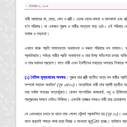
নভেম্বর ৬, ২০১৫
নারী আমাদের মা, মেয়ে, বোন ও স্ত্রী। এদের স্নেহ-মমতা ও ভালবাসা এবং স্
হ’ল পরিবার। যা একজন পুরুষ ও নারীর মাধ্যমে গড়ে ওঠে। এই পরিবার 
সমাজ ও সভ্যতা।
এখানে কারু প্রতি সামান্যতম অবমাননা ও বঞ্চনা পরিবারে ধস নামাবে।
প্রকটভাবে। সর্বত্র নারীর প্রতি অবমাননা ও তার উপর সহিংসতা চলছে 
ও তার যথাযথ প্রয়োগ। ফলে নারী এখন ইবলীসের সবচেয়ে অসহায় শিকারে পরি
(১) নৈতিক মূল্যবোধের অবক্ষয় :
পুরুষ তার স্ত্রী ব্যতীত অন্য সব নারীর প
সম্পর্কে সম্যক অবহিত’
(নূর ২৪/৩০)
। অন্যদিকে নারী তার স্বামী ব্যতীত অ
তার সর্বাঙ্গ সতরের অন্তর্ভুক্ত। কেবল সাংসারিক কাজকর্ম, ওযূ ও চিকি
পরপুরুষের সামনে সেটাও নিষিদ্ধ। এমনকি হজ্জের সময়ও নারী তার চেহারাসহ সর
সে এমনভাবে চলবে না যাতে তার গোপন সৌন্দর্য প্রকাশিত হয়
(নূর ৩১)
। এগু
ফলে ক্রমেই পশুত্ব মাথা চাড়া দিচ্ছে ও মানবতা ভূলুণ্ঠিত হচ্ছে। বর্তমানে প্র