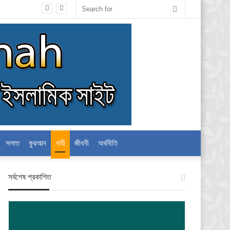
Search
for
সলাত
কুরআন
নারী
জীবনী
অর্থনীতি
স‍র্বশেষ প্রকাশিত