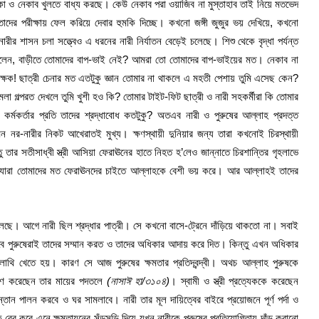
বোরকা ও নেকাব খুলতে বাধ্য করছে। কেউ নেকাব পরা ওয়াজিব না মুস্তাহাব তাই নিয়ে মতভেদ
াদের পরীক্ষায় ফেল করিয়ে দেবার হুমকি দিচ্ছে। কখনো জঙ্গী জুজুর ভয় দেখিয়ে, কখনো
 নারীর শাসন চলা সত্ত্বেও এ ধরনের নারী নির্যাতন বেড়েই চলেছে। শিশু থেকে বৃদ্ধা পর্যন্ত
 বলেন, বাড়ীতে তোমাদের বাপ-ভাই নেই? আমরা তো তোমাদের বাপ-ভাইয়ের মত। নেকাব না
শিক্ষক! ছাত্রী চেনার মত এতটুকু জ্ঞান তোমার না থাকলে এ মহতী পেশায় তুমি এসেছ কেন?
ামেলা গল্পরত দেখলে তুমি খুশী হও কি? তোমার টাইট-ফিট ছাত্রী ও নারী সহকর্মীরা কি তোমার
কর্মকর্তার প্রতি তাদের শ্রদ্ধাবোধ কতটুকু? অতএব নারী ও পুরুষের আল্লাহ প্রদত্ত
ন নর-নারীর নিকট আখেরাতই মুখ্য। ক্ষণস্থায়ী দুনিয়ার জন্য তারা কখনোই চিরস্থায়ী
ার সতীসাধ্বী স্ত্রী আসিয়া ফেরাঊনের হাতে নিহত হ’লেও জান্নাতে চিরশান্তির গৃহলাভে
, যারা তোমাদের মত ফেরাঊনদের চাইতে আল্লাহকে বেশী ভয় করে। আর আল্লাহই তাদের
লেছে। আগে নারী ছিল শ্রদ্ধার পাত্রী। সে কখনো বাসে-ট্রেনে দাঁড়িয়ে থাকতো না। সবাই
ে পুরুষেরাই তাদের সম্মান করত ও তাদের অধিকার আদায় করে দিত। কিন্তু এখন অধিকার
লাথি খেতে হয়। কারণ সে আজ পুরুষের ক্ষমতার প্রতিদ্বন্দ্বী। অথচ আল্লাহ পুরুষকে
ধারণ করেছেন তার মায়ের পদতলে
(নাসাঈ হা/৩১০৪)
। স্বামী ও স্ত্রী প্রত্যেককে করেছেন
তান পালন করবে ও ঘর সামলাবে। নারী তার মূল দায়িত্বের বাইরে প্রয়োজনে পূর্ণ পর্দা ও
বের করে এনে ক্ষমতায়নের সুঁড়সুড়ি দিয়ে যখন নারীকে পুরুষের প্রতিযোগিতায় দাঁড় করানো