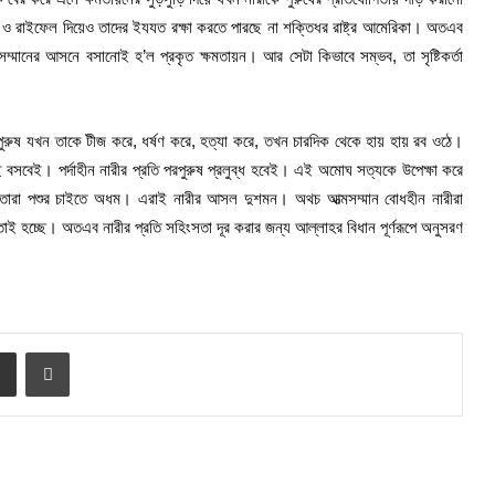
 ও রাইফেল দিয়েও তাদের ইযযত রক্ষা করতে পারছে না শক্তিধর রাষ্ট্র আমেরিকা। অতএব
 সম্মানের আসনে বসানোই হ’ল প্রকৃত ক্ষমতায়ন। আর সেটা কিভাবে সম্ভব, তা সৃষ্টিকর্তা
পুরুষ যখন তাকে টীজ করে, ধর্ষণ করে, হত্যা করে, তখন চারদিক থেকে হায় হায় রব ওঠে।
বেই। পর্দাহীন নারীর প্রতি পরপুরুষ প্রলুব্ধ হবেই। এই অমোঘ সত্যকে উপেক্ষা করে
করে, তারা পশুর চাইতে অধম। এরাই নারীর আসল দুশমন। অথচ আত্মসম্মান বোধহীন নারীরা
াই হচ্ছে। অতএব নারীর প্রতি সহিংসতা দূর করার জন্য আল্লাহর বিধান পূর্ণরূপে অনুসরণ
e
Share via Email
Print