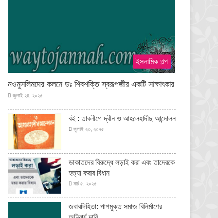
ইসলামিক গল্প
নওমুসলিমদের কলমে ডঃ শিবশক্তি স্বরূপজীর একটি সাক্ষাৎকার
জুলাই ২৪, ২০২৫
বই : তাবলীগে দ্বীন ও আহলেহাদীছ আন্দোলন
জুলাই ২৩, ২০২৫
ডাকাতদের বিরুদ্ধে লড়াই করা এবং তাদেরকে
হত্যা করার বিধান
মার্চ ৫, ২০২৫
জবাবদিহিতা: পাপমুক্ত সমাজ বিনির্মাণের
অনিবার্য দাবি