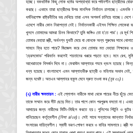
হচ্ছে। বকধার্মিক কিছু লোক ধর্মের অপব্যাখ্যা করে পর্দানশীন ছাত্রীদের 
করছে। এভাবে তারা ছাত্রীদের উপর মানসিক নির্যাতন চালাচ্ছে। এমনকি ত
ধর্মনিরপেক্ষ রাষ্ট্রনীতির ভয় দেখিয়ে তারা এসব অপকর্ম চালিয়ে যাচ্ছে। দেশে
এদেশে নারীর কোন নিরাপত্তা নেই। নির্যাতনকারী এইসব শিক্ষিত লোকেরা
খুললে তোমাদের আমরা চিনব কিভাবে? তুমি জঙ্গিও তো হ’তে পার’। রে মূর্খ 
তোমার বেহায়া স্ত্রী, অর্ধনগ্ন যুবতী মেয়ে বা বোনকে অন্য পুরুষের সাথে খোল
সামনে ফ্রি হতে পারে? জিজ্ঞেস করে দেখ তোমার মত বেহায়া শিক্ষকের ও 
‘ড্রেসকোড’ পরিবর্তন করলেই শয়তানের খপ্পরে পড়তে হবে। মনে রেখ, মুমি
আখেরাতকে বিসর্জন দিবে না। ফেরাঊন আল্লাহর গযবে ধ্বংস হয়েছে। কিন্তু ত
ধন্য হয়েছে। বাংলাদেশে এমন আল্লাহভীরু ছাত্রী ও মহিলার অভাব নেই
জন্য যথেষ্ট। অতএব আল্লাহর হুকুম মেনে দ্রুত তওবা কর
(নূর ৩১)
।
(২) নারীর ক্ষমতায়ন :
এই শ্লোগান নারীকে মাথা থেকে পায়ের নীচে ছুঁড়ে ফে
তাকে সম্মান করে সীট ছেড়ে দিত। তার পাশে কোন পরপুরুষ বসতো না। এভাব
আদায়ের জন্য নারীদের মিটিং-মিছিল করতে হয়। পুলিশের পিটুনি ও বুটের 
বানিয়েছেন কর্তৃত্বশীল
(নিসা ৪/৩৪)
। সেই সাথে সন্তানের জান্নাত নির্
সংসারের দায়িত্বশীল। স্বামী ভরণ-পোষণ করবে ও বাহির সামলাবে। স্ত্রী সন্
নিরাপত্তার মধ্যে কোন হালাল পেশা গ্রহণ করতে পারে। এই স্বভাবধর্ম থেকে 