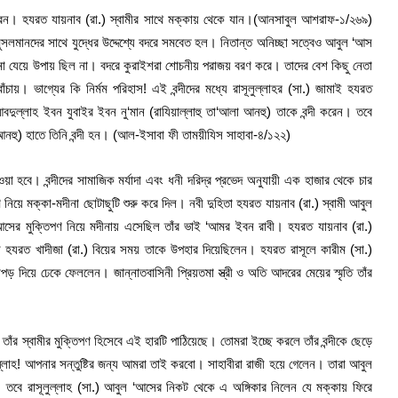
করেন। হযরত যায়নাব (রা.) স্বামীর সাথে মক্কায় থেকে যান।(আনসাবুল আশরাফ-১/২৬৯)
সলমানদের সাথে যুদ্ধের উদ্দেশ্যে বদরে সমবেত হল। নিতান্ত অনিচ্ছা সত্বেও আবুল ‘আস
ে না যেয়ে উপায় ছিল না। বদরে কুরাইশরা শোচনীয় পরাজয় বরণ করে। তাদের বেশ কিছু নেতা
ঁচায়। ভাগ্যের কি নির্মম পরিহাস! এই বন্দীদের মধ্যে রাসূলুল্লাহর (সা.) জামাই হযরত
ল্লাহ ইবন যুবাইর ইবন নু‘মান (রাযিয়াল্লাহু তা‘আলা আনহু) তাকে বন্দী করেন। তবে
নহু) হাতে তিনি বন্দী হন। (আল-ইসাবা ফী তাময়ীযিস সাহাবা-৪/১২২)
েওয়া হবে। বন্দীদের সামাজিক মর্যাদা এবং ধনী দরিদ্র প্রভেদ অনুযায়ী এক হাজার থেকে চার
িপণ নিয়ে মক্কা-মদীনা ছোটাছুটি শুরু করে দিল। নবী দুহিতা হযরত যায়নাব (রা.) স্বামী আবুল
ের মুক্তিপণ নিয়ে মদীনায় এসেছিল তাঁর ভাই ‘আমর ইবন রাবী। হযরত যায়নাব (রা.)
নী হযরত খাদীজা (রা.) বিয়ের সময় তাকে উপহার দিয়েছিলেন। হযরত রাসূলে কারীম (সা.)
ড় দিয়ে ঢেকে ফেললেন। জান্নাতবাসিনী প্রিয়তমা স্ত্রী ও অতি আদরের মেয়ের স্মৃতি তাঁর
 তাঁর স্বামীর মুক্তিপণ হিসেবে এই হারটি পাঠিয়েছে। তোমরা ইচ্ছে করলে তাঁর বন্দীকে ছেড়ে
ল্লাহ! আপনার সন্তুষ্টির জন্য আমরা তাই করবো। সাহাবীরা রাজী হয়ে গেলেন। তারা আবুল
 তবে রাসূলুল্লাহ (সা.) আবুল ‘আসের নিকট থেকে এ অঙ্গিকার নিলেন যে মক্কায় ফিরে