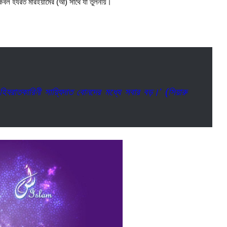
ে কেবল হযরত মারইয়ামের (আ) সাথে যা তুলনীয়।
 হিযরাতকারিনী সায়্যিদাত বোনদের মধ্যে সবার বড়।’ (সিয়ারু