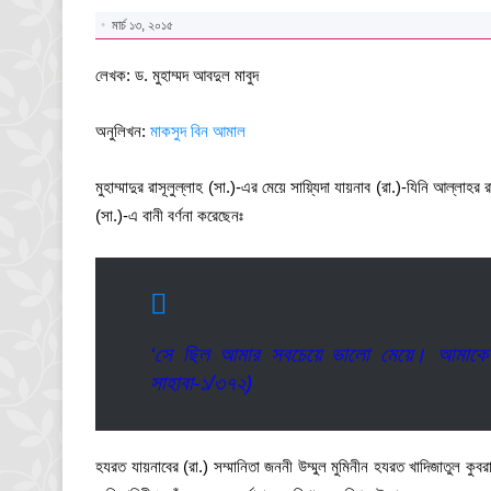
মার্চ ১৩, ২০১৫
লেখক: ড. মুহাম্মদ আবদুল মাবুদ
অনুলিখন:
মাকসুদ বিন আমাল
মুহাম্মাদুর রাসূলুল্লাহ (সা.)-এর মেয়ে সায়্যিদা যায়নাব (রা.)-যিনি আল্লাহর
(সা.)-এ বানী বর্ণনা করেছেনঃ
‘সে ছিল আমার সবচেয়ে ভালো মেয়ে। আমাকে ভ
সাহাবা-১/৩৭২)
হযরত যায়নাবের (রা.) সম্মানিতা জননী উম্মুল মুমিনীন হযরত খাদিজাতুল কুবর