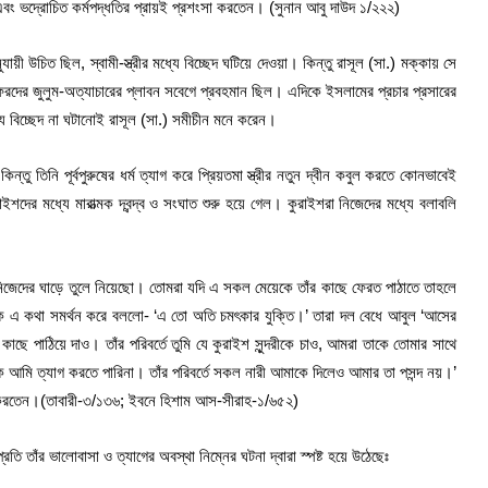
 এবং ভদ্রোচিত কর্মপদ্ধতির প্রায়ই প্রশংসা করতেন। (সুনান আবু দাউদ ১/২২২)
উচিত ছিল, স্বামী-স্ত্রীর মধ্যে বিচ্ছেদ ঘটিয়ে দেওয়া। কিন্তু রাসূল (সা.) মক্কায় সে
ের জুলুম-অত্যাচারের প্লাবন সবেগে প্রবহমান ছিল। এদিকে ইসলামের প্রচার প্রসারের
্যে বিচ্ছেদ না ঘটানোই রাসূল (সা.) সমীচীন মনে করেন।
 তিনি পূর্বপুরুষের ধর্ম ত্যাগ করে প্রিয়তমা স্ত্রীর নতুন দ্বীন কবুল করতে কোনভাবেই
দের মধ্যে মারাত্মক দ্বন্দ্ব ও সংঘাত শুরু হয়ে গেল। কুরাইশরা নিজেদের মধ্যে বলাবলি
ন্তা নিজেদের ঘাড়ে তুলে নিয়েছো। তোমরা যদি এ সকল মেয়েকে তাঁর কাছে ফেরত পাঠাতে তাহলে
কে এ কথা সমর্থন করে বললো- ‘এ তো অতি চমৎকার যুক্তি।’ তারা দল বেধে আবুল ‘আসের
কাছে পাঠিয়ে দাও। তাঁর পরিবর্তে তুমি যে কুরাইশ সুন্দরীকে চাও, আমরা তাকে তোমার সাথে
 আমি ত্যাগ করতে পারিনা। তাঁর পরিবর্তে সকল নারী আমাকে দিলেও আমার তা পসন্দ নয়।’
সা করতেন।(তাবারী-৩/১৩৬; ইবনে হিশাম আস-সীরাহ-১/৬৫২)
ি তাঁর ভালোবাসা ও ত্যাগের অবস্থা নিম্নের ঘটনা দ্বারা স্পষ্ট হয়ে উঠেছেঃ