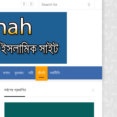
Search
for
সলাত
কুরআন
নারী
জীবনী
অর্থনীতি
স‍র্বশেষ প্রকাশিত