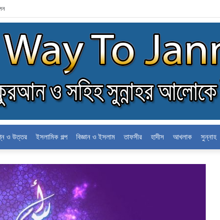
োলন
শ্ন ও উত্তর
ইসলামিক গল্প
বিজ্ঞান ও ইসলাম
তাফসীর
হাদীস
আখলাক
সুন্নাহ