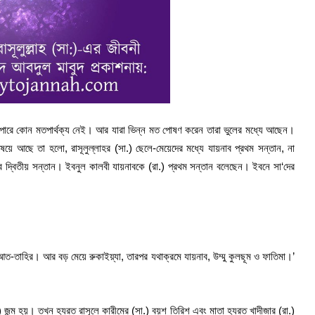
যাপারে কোন মতপার্থক্য নেই। আর যারা ভিন্ন মত পোষণ করেন তারা ভুলের মধ্যে আছেন।
বিষয়ে আছে তা হলো, রাসূলুল্লাহর (সা.) ছেলে-মেয়েদের মধ্যে যায়নাব প্রথম সন্তান, না
 দ্বিতীয় সন্তান। ইবনুল কালবী যায়নাবকে (রা.) প্রথম সন্তান বলেছেন। ইবনে সা‘দের
আত-তাহির। আর বড় মেয়ে রুকাইয়্যা, তারপর যথাক্রমে যায়নাব, উম্মু কুলছূম ও ফাতিমা।’
(রা.) জন্ম হয়। তখন হযরত রাসূলে কারীমের (সা.) বয়শ তিরিশ এবং মাতা হযরত খাদীজার (রা.)