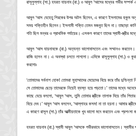
রাসূলুল্লাহ (সা.) হযরত যায়নাব (রা.) ও আবুল ‘আসের মধ্যের গভীর সম্পর্ক
আবুল ‘আস যেহেতু শিরকের উপর অটল ছিলেন, এ কারণে ইসলামের হুকুম অনুযায়ী 
সময় শক্তিহীন ছিলেন। ইসলামী শক্তি তেমন মজবুত ছিল না। তাছাড়া কাফিরদ
গতি ছিল মন্থর ও প্রাথমিক পর্যায়ের। এসকল কারণে তাদের স্বামী-স্ত্রীর মধ
আবুল ‘আস যায়নাবকে (রা.) অত্যন্ত ভালোবাসতেন এবং সম্মানও করতেন। কিন্তু
রাজি হলেন না। এ অবস্থা চলতে লাগলো। এদিকে রাসূলুল্লাহ (সা.) ও কুরাইশ
করলোঃ
‘তোমাদের সর্বনাশ হোক! তোমরা মুহাম্মাদের মেয়েদের বিয়ে করে তাঁর দুশ্চি
সে তোমাদের ছেড়ে তাদেরকে নিয়েই ব্যস্ত হয়ে পড়তো।’ তাদের মধ্যে অনে
কাছে যেয়ে বললো, ‘আবুল ‘আস, তুমি তোমার স্ত্রীকে তালাক দিয়ে তাঁর পিতার 
বিয়ে দেব।’ আবুল ‘আস বললেন, ‘আল্লাহর কসম! না তা হয়না। আমার স্ত্রীকে
এ কারণে রাসূল (সা.) তাঁর আত্মীয়তাকে খুব ভালো মনে করতেন এবং প্রশং
হযরত যায়নাব (রা.) স্বামী আবুল ‘আসকে গভীরভাবে ভালোবাসতেন। স্বামীর প্রত