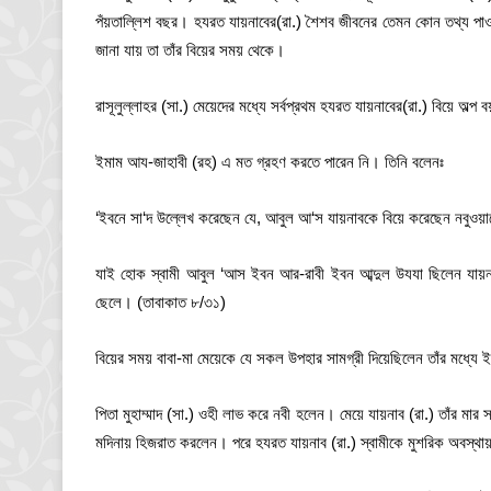
পঁয়তাল্লিশ বছর। হযরত যায়নাবের(রা.) শৈশব জীবনের তেমন কোন তথ্য পাওয়া 
জানা যায় তা তাঁর বিয়ের সময় থেকে।
রাসূলুল্লাহর (সা.) মেয়েদের মধ্যে সর্বপ্রথম হযরত যায়নাবের(রা.) বিয়ে অল্
ইমাম আয-জাহাবী (রহ) এ মত গ্রহণ করতে পারেন নি। তিনি বলেনঃ
‘ইবনে সা‘দ উল্লেখ করেছেন যে, আবুল আ‘স যায়নাবকে বিয়ে করেছেন নবুওয়া
যাই হোক স্বামী আবুল ‘আস ইবন আর-রাবী ইবন আব্দুল উযযা ছিলেন যায়ন
ছেলে। (তাবাকাত ৮/৩১)
বিয়ের সময় বাবা-মা মেয়েকে যে সকল উপহার সামগ্রী দিয়েছিলেন তাঁর মধ্যে 
পিতা মুহাম্মাদ (সা.) ওহী লাভ করে নবী হলেন। মেয়ে যায়নাব (রা.) তাঁর মা
মদিনায় হিজরাত করলেন। পরে হযরত যায়নাব (রা.) স্বামীকে মুশরিক অবস্থা