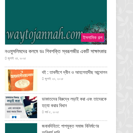
ইসলামিক গল্প
নওমুসলিমদের কলমে ডঃ শিবশক্তি স্বরূপজীর একটি সাক্ষাৎকার
জুলাই ২৪, ২০২৫
বই : তাবলীগে দ্বীন ও আহলেহাদীছ আন্দোলন
জুলাই ২৩, ২০২৫
ডাকাতদের বিরুদ্ধে লড়াই করা এবং তাদেরকে
হত্যা করার বিধান
মার্চ ৫, ২০২৫
জবাবদিহিতা: পাপমুক্ত সমাজ বিনির্মাণের
অনিবার্য দাবি