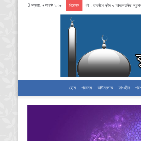
শুক্রবার, ৭ আগস্ট ২০২৬
শিরোনাম
বই : তাবলীগে দ্বীন ও আহলেহাদীছ আন্দ
হোম
প্রবন্ধ
ডাউনলোড
তাওহীদ
প্র