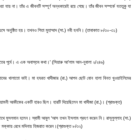
যায় না। তাঁর এ জীবনটি সম্পূর্ণ অন্ধকারেই রয়ে গেছে। তাঁর জীবন সম্পর্কে যততুকু যা
প বয়সে অনুষ্ঠিত হয়। তখনও পিতা মুহাম্মাদ (সা.) নবী হননি। (তাবাকাত ৮/৩০-৩১)
তের পূর্বে। এ এক অবাস্তব কথা।’ (সিয়ারু আ’লাম আন-নুবালা ২/২৪৬)
াবের খালাতো ভাই। মা হযরত খাদীজার (রা.) আপন ছোট বোন হালা বিনত খুওয়াইলিদের
ইয়ামনী আকীকের একটি হারও ছিল। হারটি দিয়েছিলেন মা খাদীজা (রা.)। (প্রাগুক্ত)
র সাথে মুসলমান হলেন। স্বামী আবুল ‘আস তখন ইসলাম গ্রহণ করেন নি। রাসূলুল্লাহ (সা.)
য় মক্কায় রেখে মদিনায় হিজরাত করেন।(প্রাগুক্ত ৮/৩২)