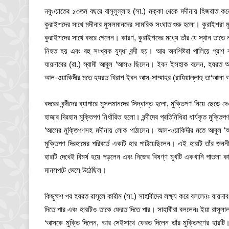
নবুওয়াতের ১৩তম বছরে রাসূলুল্লাহ (সা.) মক্কা থেকে মদীনায় হিজরাত 
কুরাইশদের সাথে মদীনার মুসলমানদের সামরিক সংঘাত শুরু হলো। কুরাইশরা মু
কুরাইশদের সাথে বদরে গেলেন। কারণ, কুরাইশদের মধ্যে তাঁর যে স্থান তাত
নিহত হয় এবং বহু সংখ্যক যুদ্ধা বন্দী হয়। আর অবশিষ্টরা পালিয়ে প্রাণ বা
যায়নাবের (রা.) স্বামী আবুল ‘আসও ছিলেন। ইবন ইসহাক বলেন, হযরত আবদু
আল-ওয়াকিদীর মতে হযরত খিরাশ ইবন আস-সাম্মাহর (রাযিয়াল্লাহু তা‘আলা আ
বদরের বন্দীদের ব্যাপারে মুসলমানদের সিদ্ধান্ত হলো, মুক্তিপণ নিয়ে ছেড়ে দ
হাজার দিরহাম মুক্তিপণ নির্ধারিত হলো। বন্দীদের প্রতিনিধিরা ধার্যকৃত মুক্ত
‘আসের মুক্তিপণসহ মদীনায় লোক পাঠালেন। আল-ওয়াকিদীর মতে আবুল ‘আস
মুক্তিপণ দিরহামের পরিবর্তে একটি হার পাঠিয়েছিলেন। এই হারটি তাঁর জন
হারটি দেখেই বিমর্ষ হয়ে পড়লেন এবং নিজের বিষণ্ণ মুখটি একখানি পাতলা কাপ
মানসপটে ভেসে উঠেছিল।
কিছুক্ষণ পর হযরত রাসূলে কারীম (সা.) সাহাবীদের লক্ষ্য করে বললেনঃ যায়নাব
দিতে পার এবং হারটিও তাকে ফেরত দিতে পার। সাহাবীরা বললেনঃ ইয়া রাসূলা
‘আসকে মুক্তি দিলেন, আর সেইসাথে ফেরত দিলেন তাঁর মুক্তিপণের হারটি।