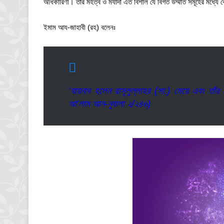
অধিকারিণী। তাঁর মহত্ব ও মর্যাদা এত বিশাল যে বিগত উম্মাত সমূহের মধ্য
ইমাম আয-জাহাবী (রহ) বলেনঃ
‘যায়নাব হলেন রাসূলুল্লাহর (সা.) মেয়ে এবং তাঁর
আ’লাম আন-নুবালা ২/২৪৬)