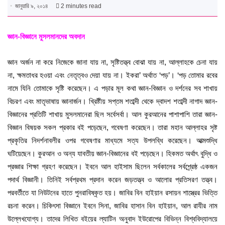
জানুয়ারি ৯, ২০১৪
2 minutes read
জ্ঞান-বিজ্ঞানে মুসলমানদের অবদান
জ্ঞান অর্জন না করে নিজেকে জানা যায় না, সৃষ্টিতত্ত্ব বোঝা যায় না, আল্লাহকে চেনা যায়
না, ক্ষমতাধর হওয়া এবং নেতৃত্বও দেয়া যায় না। ইকরা’ অর্থাত ‘পড়’। ‘পড় তোমার রবের
নামে যিনি তোমাকে সৃষ্টি করেছেন। এ পড়ার মূল কথা জ্ঞান-বিজ্ঞান ও দর্শনের সব শাখায়
বিচরণ এবং মাতৃভাষায় জ্ঞানার্জন। খ্রিষ্টীয় সপ্তম শতাব্দী থেকে দ্বাদশ শতাব্দী নাগাদ জ্ঞান-
বিজ্ঞানের প্রতিটি শাখায় মুসলমানেরা ছিল সর্বেসর্বা। আল কুরআনের পাশাপাশি তারা জ্ঞান-
বিজ্ঞান বিষয়ক সকল প্রকার বই পড়েছেন, গবেষণা করেছেন। তারা মহান আল্লাহর সৃষ্ট
প্রকৃতির নিদর্শনাবলীর ওপর গবেষণার মাধ্যমে সত্য উপলব্ধি করেছেন। আত্মশুদ্ধি
ঘটিয়েছেন। কুরআন ও অন্য যাবতীয় জ্ঞান-বিজ্ঞানের বই পড়েছেন। হিকমত অর্থাৎ বুদ্ধি ও
প্রজ্ঞার শিক্ষা গ্রহণ করেছেন। ইবনে আল হাইসাম ছিলেন সর্বকালের সর্বশ্র্রেষ্ঠ একজন
পদার্থ বিজ্ঞানী। তিনিই সর্বপ্রথম প্রদান করেন জড়তত্ত্ব ও আলোর প্রতিসরণ তত্ত্ব।
পরবর্তীতে যা নিউটনের হাতে পুনরাবিষ্কৃত হয়। জাবির বিন হাইয়ান রসায়ন শাস্ত্রের ভিত্তি
রচনা করেন। চিকিৎসা বিজ্ঞানে ইবনে সিনা, জাবির হাসান বিন হাইয়ান, আল রাযীর নাম
উল্লেখযোগ্য। তাদের লিখিত বইয়ের ল্যাটিন অনুবাদ ইউরোপের বিভিন্ন বিশ্ববিদ্যালয়ে