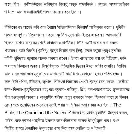
পাঠ্য ছিল। কম্পিউটারের আবিষ্কার কিন্তু অঙ্ক শাস্ত্রনির্ভর। বস্তুর ‘সংখ্যাতাত্ত্বিক
পরিমাপ’ আল খাওয়ারিযমীই প্রথম প্রণয়ন করেছিলেন।
নিউটনের বহু আগেই কবি ওমর খৈয়াম ‘বাইনোমিয়াল থিউরাম’ আবিষ্কার করেন। পৃথিবীর
প্রথম সম্পূর্ণ মানচিত্র প্রণয়ন করেন মুসলিম ভূগোলবিদ ইবনে হাক্কল। আলফারাবি
ছিলেন বিশ্বের অন্যতম শ্রেষ্ঠ ভাষাবিদ ও দার্শনিক। তিনি ৭০টি ভাষায় কথা বলতে
পারতেন। আল বিরুনি (প্রসিদ্ধ গ্রন্থ কিতাব আল হিন্দ), ইবনে বতুতা প্রমুখ মুসলিম
মনীষী ভূবিদ্যার প্রসারে অনেক অবদান রাখেন। ইবনে খালদুনকে বলা হয় ইতিহাস, দর্শন
ও সমাজ বিজ্ঞানের জনক। বিশ্ববিখ্যাত ঐতিহাসিক ছিলেন ইবনে জাবির তাবারি। ‘তারিখ
আল রাসূল ওয়া আল মুলুক’ তার এ গ্রন্থটি সারাবিশ্বে রেফারেন্স হিসেবে পঠিত হচ্ছে।
আল ফিন্দি গণিত, ইতিহাস, ভূগোল, চিকিৎসা বিজ্ঞানের ৩৬৯টি গ্রন্থ রচনা করেন। অতীতে
জ্ঞান- বিজ্ঞান-প্রযুক্তিতেই নয়; বরং ব্যবসা- বাণিজ্য, শিল্প, কল-কারখানাতেও মুসলমানদের
ছিল গুরুত্বপূর্ণ অবদান। আব্বাসীয় খলিফা মামুন বাগদাদে ‘দারুল হিকমাহ’ নামে যে বিজ্ঞান
কেন্দ্র গড়ে তুলেছিলেন তাতে সে যুগেই প্রায় ৭ মিলিয়ন ডলার ব্যয় হয়েছিল। ‘The
Bible, The Quran and the Science’ গ্রন্থে ড. মরিস বুকাইলী উল্লেখ করেন,
‘অষ্টম থেকে দ্বাদশ শতাব্দীতে ইসলাম জ্ঞান-বিজ্ঞানকে অনেক ঊর্ধ্বে তুলে ধরে। যখন
খ্রিষ্টীয় জগতে বৈজ্ঞানিক উন্নয়নের ওপর নিষেধাজ্ঞা চলছিল তখন ইসলামী