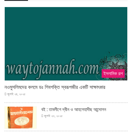
ইসলামিক গল্প
নওমুসলিমদের কলমে ডঃ শিবশক্তি স্বরূপজীর একটি সাক্ষাৎকার
জুলাই ২৪, ২০২৫
বই : তাবলীগে দ্বীন ও আহলেহাদীছ আন্দোলন
জুলাই ২৩, ২০২৫