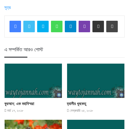
সূত্র
Skype
WhatsApp
Telegram
Viber
Share via Email
Print
এ সম্পর্কিত আরও পোস্ট
কুরআন; এক মহাবিস্ময়!
হ্যালীর ধূমকেতু
মার্চ ১৭, ২০১৮
ফেব্রুয়ারি ২৫, ২০১৮