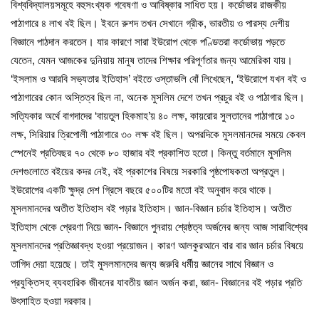
বিশ্ববিদ্যালয়সমূহে বহুসংখ্যক গবেষণা ও আবিষ্কার সাধিত হয়। কর্ডোভার রাজকীয়
পাঠাগারে ৪ লাখ বই ছিল। ইবনে রুশদ তখন সেখানে গ্রীক, ভারতীয় ও পারস্য দেশীয়
বিজ্ঞানে পাঠদান করতেন। যার কারণে সারা ইউরোপ থেকে পণ্ডিতরা কর্ডোভায় পড়তে
যেতেন, যেমন আজকের দুনিয়ায় মানুষ তাদের শিক্ষার পরিপূর্ণতার জন্য আমেরিকা যায়।
‘ইসলাম ও আরবি সভ্যতার ইতিহাস’ বইতে ওস্তাভলি বোঁ লিখেছেন, ‘ইউরোপে যখন বই ও
পাঠাগারের কোন অস্তিত্ব ছিল না, অনেক মুসলিম দেশে তখন প্রচুর বই ও পাঠাগার ছিল।
সত্যিকার অর্থে বাগদাদের ‘বায়তুল হিকমাহ’য় ৪০ লক্ষ, কায়রোর সুলতানের পাঠাগারে ১০
লক্ষ, সিরিয়ার ত্রিপোলী পাঠাগারে ৩০ লক্ষ বই ছিল। অপরদিকে মুসলমানদের সময়ে কেবল
স্পেনেই প্রতিবছর ৭০ থেকে ৮০ হাজার বই প্রকাশিত হতো। কিন্তু বর্তমানে মুসলিম
দেশগুলোতে বইয়ের কদর নেই, বই প্রকাশের বিষয়ে সরকারি পৃষ্ঠপোষকতা অপ্রতুল।
ইউরোপের একটি ক্ষুদ্র দেশ গ্রিসে বছরে ৫০০টির মতো বই অনুবাদ করে থাকে।
মুসলমানদের অতীত ইতিহাস বই পড়ার ইতিহাস। জ্ঞান-বিজ্ঞান চর্চার ইতিহাস। অতীত
ইতিহাস থেকে প্রেরণা নিয়ে জ্ঞান- বিজ্ঞানে পুনরায় শ্রেষ্ঠত্ব অর্জনের জন্য আজ সারাবিশ্বের
মুসলমানদের প্রতিজ্ঞাবদ্ধ হওয়া প্রয়োজন। কারণ আলকুরআনে বার বার জ্ঞান চর্চার বিষয়ে
তাগিদ দেয়া হয়েছে। তাই মুসলমানদের জন্য জরুরি ধর্মীয় জ্ঞানের সাথে বিজ্ঞান ও
প্রযুক্তিসহ ব্যবহারিক জীবনের যাবতীয় জ্ঞান অর্জন করা, জ্ঞান- বিজ্ঞানের বই পড়ার প্রতি
উৎসাহিত হওয়া দরকার।