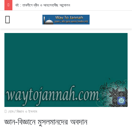
বই : তাবলীগে দ্বীন ও আহলেহাদীছ আন্দোলন
মেনু
হোম
/
বিজ্ঞান ও ইসলাম
জ্ঞান-বিজ্ঞানে মুসলমানদের অবদান