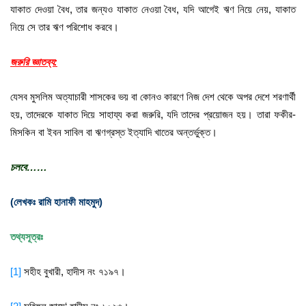
যাকাত দেওয়া বৈধ, তার জন্যও যাকাত নেওয়া বৈধ, যদি আগেই ঋণ নিয়ে নেয়, যাকাত
নিয়ে সে তার ঋণ পরিশোধ করবে।
জরুরি জ্ঞাতব্য:
যেসব মুসলিম অত্যাচারী শাসকের ভয় বা কোনও কারণে নিজ দেশ থেকে অপর দেশে শরণার্থী
হয়, তাদেরকে যাকাত দিয়ে সাহায্য করা জরুরি, যদি তাদের প্রয়োজন হয়। তারা ফকীর-
মিসকিন বা ইবন সাবিল বা ঋণগ্রস্ত ইত্যাদি খাতের অন্তর্ভুক্ত।
চলবে……
(লেখকঃ রামি হানাফী মাহমুদ)
তথ্যসূত্রঃ
[1]
সহীহ বুখারী, হাদীস নং ৭১৯৭।