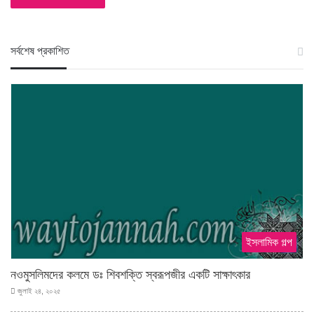
স‍র্বশেষ প্রকাশিত
ইসলামিক গল্প
নওমুসলিমদের কলমে ডঃ শিবশক্তি স্বরূপজীর একটি সাক্ষাৎকার
জুলাই ২৪, ২০২৫