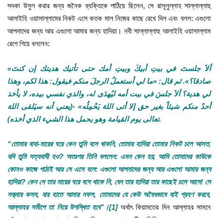
সদকা উসুল করার জন্য জনৈক ব্যক্তিকে পাঠিয়ে ছিলেন, সে রাসূলুল্লাহ সাল্লাল্লাহু
আলাইহি ওয়াসাল্লামের নিকট এসে কতক মাল নিজের কাছে রেখে দিল এবং বলল: এগুলো
আপনাদের জন্য আর এগুলো আমার জন্য হাদিয়া। নবী সাল্লাল্লাহু আলাইহি ওয়াসাল্লাম
রেগে গিয়ে বললেন:
«ألاَ جلستَ في بيتِ أبيكَ وبيتِ أمك حتى تأتيك هديتك إن كنتَ
صادقا؟». ثم قال: «ما لي أستعملُ الرجلَ منكم فيقول: هذا لكم، وهذا
لي هدية؟ ألاَ جلسَ في بيت أمه ليُهدَى له، والذي نفسي بيده، لا يأخذ
أحدٌ منكم شيئاً بغير حق إلا أتى اللهَ يَحْمِلُه» -(يعني أنه سيَلقى اللهَ
تعالى يوم القيامة وهو يحمل هذا الشيء الذي أخذه).
“তোমার বাবা-মায়ের ঘরে কেন তুমি বসে থাকনি, তোমার হাদিয়া তোমার নিকট চলে আসত,
যদি তুমি সত্যবাদী হও? অতঃপর তিনি বললেন: এমন কেন হয়, আমি তোমাদের কাউকে
কোনও কাজে পাঠাই আর সে এসে বলে: এগুলো আপনাদের জন্য আর এগুলো আমার জন্য
হাদিয়া? কেন সে তার মায়ের ঘরে বসে থাকে নি, যেন তার হাদিয়া তার কাছেই চলে আসে! সে
সত্ত্বার কসম, যার হাতে আমার নফস, তোমাদের যে কেউ অবৈধভাবে যাই গ্রহণ করবে,
আল্লাহর সমীপে তা নিয়ে উপস্থিত হবে”।
[1]
অর্থাৎ কিয়ামতের দিন আল্লাহর সামনে