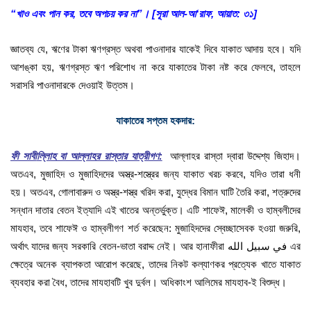
“খাও এবং পান কর, তবে অপচয় কর না”। [সূরা আল-আ‘রাফ, আয়াত: ৩১]
জ্ঞাতব্য যে, ঋণের টাকা ঋণগ্রস্ত অথবা পাওনাদার যাকেই দিবে যাকাত আদায় হবে। যদি
আশঙ্কা হয়, ঋণগ্রস্ত ঋণ পরিশোধ না করে যাকাতের টাকা নষ্ট করে ফেলবে, তাহলে
সরাসরি পাওনাদারকে দেওয়াই উত্তম।
যাকাতের সপ্তম হকদার:
ফী সাব
ল্লিাহ বা আল্লাহর রাস্তার যাত্রীগণ:
আল্লাহর রাস্তা দ্বারা উদ্দেশ্য জিহাদ।
অতএব, মুজাহিদ ও মুজাহিদদের অস্ত্র-শস্ত্রের জন্য যাকাত খরচ করবে, যদিও তারা ধনী
হয়। অতএব, গোলাবারুদ ও অস্ত্র-শস্ত্র খরিদ করা, যুদ্ধের বিমান ঘাটি তৈরি করা, শত্রুদের
সন্ধান দাতার বেতন ইত্যাদি এই খাতের অন্তর্ভুক্ত। এটি শাফেঈ, মালেকী ও হাম্বলীদের
মাযহাব, তবে শাফেঈ ও হাম্বলীগণ শর্ত করেছেন: মুজাহিদদের স্বেচ্ছাসেবক হওয়া জরুরি,
অর্থাৎ যাদের জন্য সরকারি বেতন-ভাতা বরাদ্দ নেই। আর হানাফীরা في سبيل الله এর
ক্ষেত্রে অনেক ব্যাপকতা আরোপ করেছে, তাদের নিকট কল্যাণকর প্রত্যেক খাতে যাকাত
ব্যবহার করা বৈধ, তাদের মাযহাবটি খুব দুর্বল। অধিকাংশ আলিমের মাযহাব-ই বিশুদ্ধ।