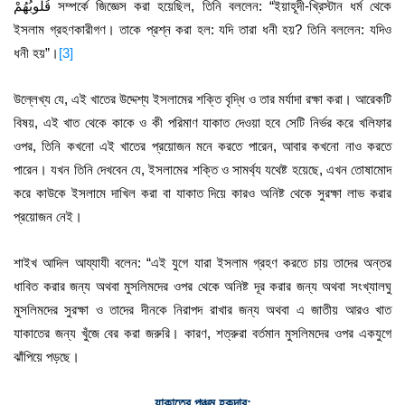
قُلُوبُهُمْ সম্পর্কে জিজ্ঞেস করা হয়েছিল, তিনি বললেন: “ইয়াহূদী-খ্রিস্টান ধর্ম থেকে
ইসলাম গ্রহণকারীগণ। তাকে প্রশ্ন করা হল: যদি তারা ধনী হয়? তিনি বললেন: যদিও
ধনী হয়”।
[3]
উল্লেখ্য যে, এই খাতের উদ্দেশ্য ইসলামের শক্তি বৃদ্ধি ও তার মর্যাদা রক্ষা করা। আরেকটি
বিষয়, এই খাত থেকে কাকে ও কী পরিমাণ যাকাত দেওয়া হবে সেটি নির্ভর করে খলিফার
ওপর, তিনি কখনো এই খাতের প্রয়োজন মনে করতে পারেন, আবার কখনো নাও করতে
পারেন। যখন তিনি দেখবেন যে, ইসলামের শক্তি ও সামর্থ্য যথেষ্ট হয়েছে, এখন তোষামোদ
করে কাউকে ইসলামে দাখিল করা বা যাকাত দিয়ে কারও অনিষ্ট থেকে সুরক্ষা লাভ করার
প্রয়োজন নেই।
শাইখ আদিল আয্যাযী বলেন: “এই যুগে যারা ইসলাম গ্রহণ করতে চায় তাদের অন্তর
ধাবিত করার জন্য অথবা মুসলিমদের ওপর থেকে অনিষ্ট দূর করার জন্য অথবা সংখ্যালঘু
মুসলিমদের সুরক্ষা ও তাদের দীনকে নিরাপদ রাখার জন্য অথবা এ জাতীয় আরও খাত
যাকাতের জন্য খুঁজে বের করা জরুরি। কারণ, শত্রুরা বর্তমান মুসলিমদের ওপর একযুগে
ঝাঁপিয়ে পড়ছে।
যাকাতের পঞ্চম হকদার: