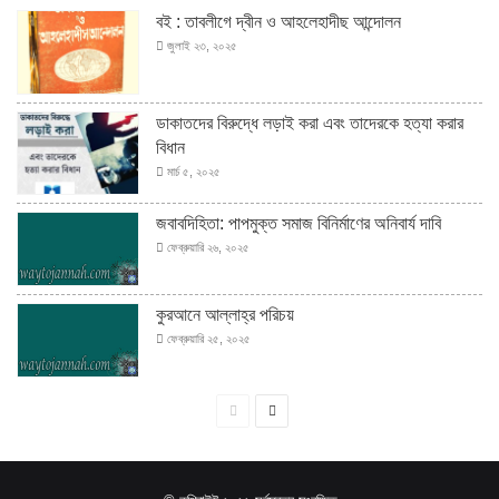
বই : তাবলীগে দ্বীন ও আহলেহাদীছ আন্দোলন
জুলাই ২৩, ২০২৫
ডাকাতদের বিরুদ্ধে লড়াই করা এবং তাদেরকে হত্যা করার
বিধান
মার্চ ৫, ২০২৫
জবাবদিহিতা: পাপমুক্ত সমাজ বিনির্মাণের অনিবার্য দাবি
ফেব্রুয়ারি ২৬, ২০২৫
কুরআনে আল্লাহ্‌র পরিচয়
ফেব্রুয়ারি ২৫, ২০২৫
পূর্বের
পরবর্তী
পাতা
পাতা