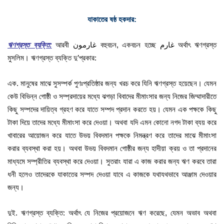
যাকাতের ষষ্ঠ হকদার:
ঋণগ্রস্ত ব্যক্তি:
আরবী غارمون বহুবচন, একবচন হচ্ছে غارم অর্থাৎ ঋণগ্রস্ত
মুসলিম। ঋণগ্রস্ত ব্যক্তি দু’প্রকার:
এক. মানুষের মাঝে সুসম্পর্ক পুণঃপ্রতিষ্ঠার জন্য খরচ করে যিনি ঋণগ্রস্ত হয়েছেন। যেমন
কেউ বিভিন্ন গোষ্ঠী ও সম্প্রদায়ের মধ্যে ঝগড়া বিবাদের মীমাংসার জন্য নিজের জিম্মাদারীতে
কিছু সম্পদের দায়িত্ব গ্রহণ করে যাতে সম্পদ প্রদান করতে হয়। যেমন এক পক্ষকে কিছু
টাকা দিয়ে তাদের মধ্যে মীমাংসা করে দেওয়া। অথবা যদি এমন কোনো নগদ টাকা ব্যয় করে
খাবারের আয়োজন করে যাতে উভয় বিবদমান পক্ষকে নিমন্ত্রণ করে তাদের মাঝে মীমাংসা
করার ব্যবস্থা করা হয়। অথবা উভয় বিবদমান গোষ্ঠীর জন্য হাদীয়া ক্রয় ও তা প্রদানের
মাধ্যমে সম্প্রীতির ব্যবস্থা করে দেওয়া। সুতরাং যারা এ কাজ করার জন্য ঋণ করবে তারা
ধনী হলেও তাদেরকে যাকাতের সম্পদ দেওয়া যাবে এ কাজকে যথাযথভাবে আঞ্জাম দেওয়ার
জন্য।
দুই. ঋণগ্রস্ত ব্যক্তি: অর্থাৎ যে নিজের প্রয়োজনে ঋণ করেছে, যেমন অভাব অথবা