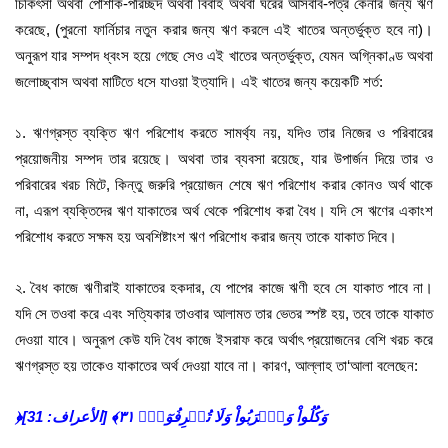
চিকিৎসা অথবা পোশাক-পরিচ্ছদ অথবা বিবাহ অথবা ঘরের আসবাব-পত্র কেনার জন্য ঋণ
করেছে, (পুরনো ফার্নিচার নতুন করার জন্য ঋণ করলে এই খাতের অন্তর্ভুক্ত হবে না)।
অনুরূপ যার সম্পদ ধ্বংস হয়ে গেছে সেও এই খাতের অন্তর্ভুক্ত, যেমন অগ্নিকাণ্ড অথবা
জলোচ্ছ্বাস অথবা মাটিতে ধসে যাওয়া ইত্যাদি। এই খাতের জন্য কয়েকটি শর্ত:
১. ঋণগ্রস্ত ব্যক্তি ঋণ পরিশোধ করতে সামর্থ্য নয়, যদিও তার নিজের ও পরিবারের
প্রয়োজনীয় সম্পদ তার রয়েছে। অথবা তার ব্যবসা রয়েছে, যার উপার্জন দিয়ে তার ও
পরিবারের খরচ মিটে, কিন্তু জরুরি প্রয়োজন শেষে ঋণ পরিশোধ করার কোনও অর্থ থাকে
না, এরূপ ব্যক্তিদের ঋণ যাকাতের অর্থ থেকে পরিশোধ করা বৈধ। যদি সে ঋণের একাংশ
পরিশোধ করতে সক্ষম হয় অবশিষ্টাংশ ঋণ পরিশোধ করার জন্য তাকে যাকাত দিবে।
২. বৈধ কাজে ঋণীরাই যাকাতের হকদার, যে পাপের কাজে ঋণী হবে সে যাকাত পাবে না।
যদি সে তওবা করে এবং সত্যিকার তাওবার আলামত তার ভেতর স্পষ্ট হয়, তবে তাকে যাকাত
দেওয়া যাবে। অনুরূপ কেউ যদি বৈধ কাজে ইসরাফ করে অর্থাৎ প্রয়োজনের বেশি খরচ করে
ঋণগ্রস্ত হয় তাকেও যাকাতের অর্থ দেওয়া যাবে না। কারণ, আল্লাহ তা‘আলা বলেছেন:
﴿وَكُلُواْ وَٱشۡرَبُواْ وَلَا تُسۡرِفُوٓاْۚ ٣١﴾ [الأعراف: 31]