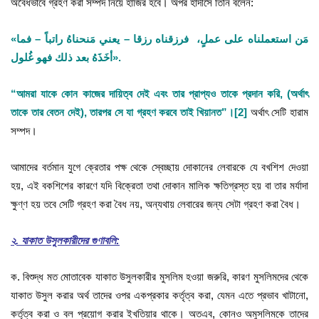
অবৈধভাবে গ্রহণ করা সম্পদ নিয়ে হাজির হবে। অপর হাদীসে তিনি বলেন:
«مَن استعملناه على عملٍ، فرزقناه رزقا – يعني مَنحناهُ راتباً – فما
أخَذَهُ بعد ذلك فهو غُلول».
“আমরা যাকে কোন কাজের দায়িত্ব দেই এবং তার প্রাপ্যও তাকে প্রদান করি, (অর্থাৎ
তাকে তার বেতন দেই), তারপর সে যা গ্রহণ করবে তাই খিয়ানত”।
[2]
অর্থাৎ সেটি হারাম
সম্পদ।
আমাদের বর্তমান যুগে ক্রেতার পক্ষ থেকে স্বেচ্ছায় দোকানের লেবারকে যে বখশিশ দেওয়া
হয়, এই বকশিশের কারণে যদি বিক্রেতা তথা দোকান মালিক ক্ষতিগ্রস্ত হয় বা তার মর্যাদা
ক্ষুণ্ণ হয় তবে সেটি গ্রহণ করা বৈধ নয়, অন্যথায় লেবারের জন্য সেটা গ্রহণ করা বৈধ।
২. যাকাত উসুলকারীদের গুণাবলি:
ক. বিশুদ্ধ মত মোতাবেক যাকাত উসুলকারীর মুসলিম হওয়া জরুরি, কারণ মুসলিমদের থেকে
যাকাত উসুল করার অর্থ তাদের ওপর একপ্রকার কর্তৃত্ব করা, যেমন এতে প্রভাব খাটানো,
কর্তৃত্ব করা ও বল প্রয়োগ করার ইখতিয়ার থাকে। অতএব, কোনও অমুসলিমকে তাদের