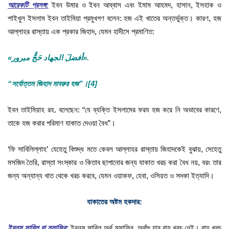
আরেকটি প্রসঙ্গ:
ইবন উমার ও ইবন আব্বাস এবং ইমাম আহমদ, হাসান, ইসহাক ও
শাইখুল ইসলাম ইবন তাইমিয়া প্রমুখগণ বলেন: হজ এই খাতের অন্তর্ভুক্ত। কারণ, হজ
আল্লাহর রাস্তায় এক প্রকার জিহাদ, যেমন হাদীসে প্রমাণিত:
«أفضلَ الجهاد حَجٌّ مبرور».
“সর্বোত্তম জিহাদ মাবরুর হজ”।
[4]
ইবন তাইমিয়াহ রহ. বলেছেন: “যে ব্যক্তি ইসলামের ফরয হজ করে নি অভাবের কারণে,
তাকে হজ করার পরিমাণ যাকাত দেওয়া বৈধ”।
‘ফি সাবিলিল্লাহ’ যেহেতু বিশুদ্ধ মতে কেবল আল্লাহর রাস্তায় জিহাদকেই বুঝায়, সেহেতু
মসজিদ তৈরি, রাস্তা সংস্কার ও কিতাব ছাপানোর জন্য যাকাত খরচ করা বৈধ নয়, বরং তার
জন্য অন্যান্য খাত থেকে খরচ করবে, যেমন ওয়াকফ, হেবা, ওসিয়ত ও সদকা ইত্যাদি।
যাকাতের অষ্টম হকদার:
ইবনুস সাবিল বা মুসাফির:
ইবনুস সাবিল অর্থ মুসাফির, অর্থাৎ যার রাহ খরচ নেই। রাহ খরচ