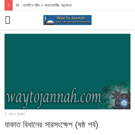
বই : তাবলীগে দ্বীন ও আহলেহাদীছ আন্দোলন
মেনু
হোম
/
যাকাত
যাকাত বিধানের সারসংক্ষেপ (ষষ্ঠ পর্ব)