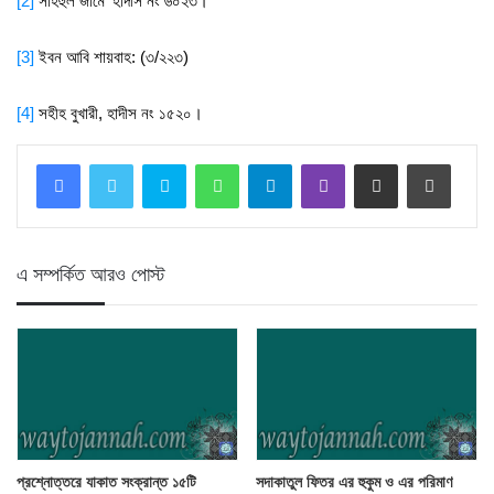
[2]
সহিহুল জামে‘ হাদীস নং ৬০২৩।
[3]
ইবন আবি শায়বাহ: (৩/২২৩)
[4]
সহীহ বুখারী, হাদীস নং ১৫২০।
Skype
WhatsApp
Telegram
Viber
Share via Email
Print
এ সম্পর্কিত আরও পোস্ট
প্রশ্নোত্তরে যাকাত সংক্রান্ত ১৫টি
সদাকাতুল ফিতর এর হুকুম ও এর পরিমাণ