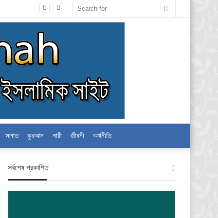
Search
for
সলাত
কুরআন
নারী
জীবনী
অর্থনীতি
স‍র্বশেষ প্রকাশিত