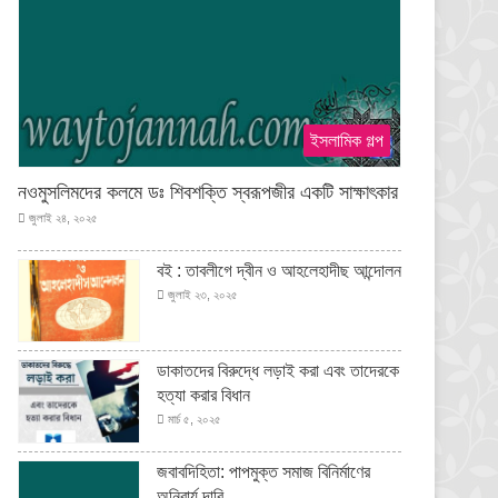
ইসলামিক গল্প
নওমুসলিমদের কলমে ডঃ শিবশক্তি স্বরূপজীর একটি সাক্ষাৎকার
জুলাই ২৪, ২০২৫
বই : তাবলীগে দ্বীন ও আহলেহাদীছ আন্দোলন
জুলাই ২৩, ২০২৫
ডাকাতদের বিরুদ্ধে লড়াই করা এবং তাদেরকে
হত্যা করার বিধান
মার্চ ৫, ২০২৫
জবাবদিহিতা: পাপমুক্ত সমাজ বিনির্মাণের
অনিবার্য দাবি