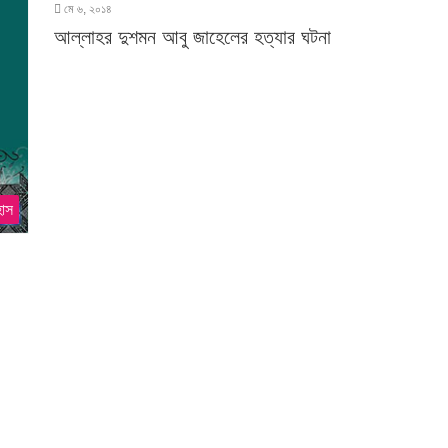
মে ৬, ২০১৪
আল্লাহর দুশমন আবু জাহেলের হত্যার ঘটনা
হাস