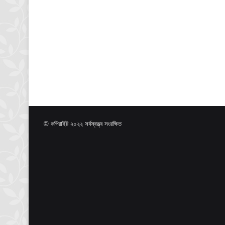
© কপিরাইট ২০২২ সর্বস্বত্ত্ব সংরক্ষিত