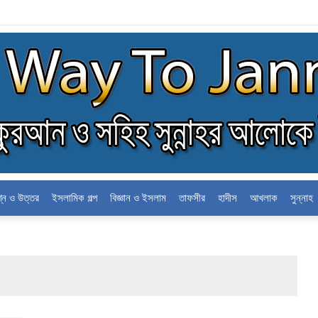
লন
শ্ন ও উত্তর
ইসলামিক গল্প
বিজ্ঞান ও ইসলাম
তাফসীর
হাদীস
আখলাক
সুন্নাহ