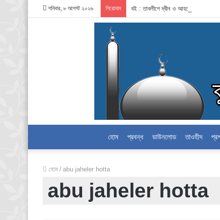
শনিবার, ৮ আগস্ট ২০২৬
শিরোনাম
বই : তাবলীগে দ্বীন ও আহলেহাদীছ আন্দো
হোম
প্রবন্ধ
ডাউনলোড
তাওহীদ
প্র
হোম
/
abu jaheler hotta
abu jaheler hotta