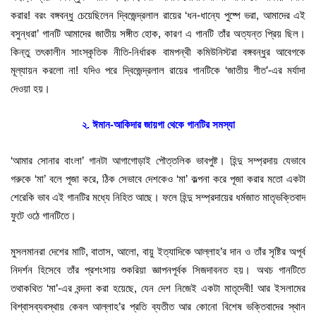
করার! বরং বঙ্গবন্ধু চেয়েছিলেন দ্বিজেন্দ্রলাল রায়ের ‘ধন-ধান্যে পুষ্পে ভরা, আমাদের এই
বসুন্ধরা’ গানটি আমাদের জাতীয় সঙ্গীত হোক, কারণ এ গানটি তাঁর অত্যন্ত প্রিয় ছিল।
কিন্তু তৎকালীন সাংস্কৃতিক নীতি-নির্ধারক বামপন্থী কমিউনিস্টরা বঙ্গবন্ধুর আবেগকে
মূল্যায়ন করলো না! যদিও পরে দ্বিজেন্দ্রলাল রায়ের গানটিকে ‘জাতীয় গীত’-এর মর্যাদা
দেওয়া হয়।
২. ঈমান-আকিদার জায়গা থেকে গানটির সমস্যা
‘আমার সোনার বাংলা’ গানটা আগাগোড়াই পৌত্তলিক ভাবপুষ্ট। হিন্দু সম্প্রদায় যেভাবে
গরুকে ‘মা’ বলে পূজা করে, ঠিক সেভাবে দেশকেও ‘মা’ কল্পনা করে পূজা করার মতো একটা
শেরেকি ভাব এই গানটির মধ্যে নিহিত আছে। ফলে হিন্দু সম্প্রদায়ের ধর্মজাত মাতৃভক্তিবাদ
ফুটে ওঠে গানটিতে।
মুসলমানরা দেশের মাটি, বাতাস, আলো, বায়ু ইত্যাদিকে আল্লাহ’র দান ও তাঁর সৃষ্টির অপূর্ব
নিদর্শন হিসেবে তাঁর প্রশংসায় শুকরিয়া জ্ঞাপনপূর্বক সিজদাবনত হয়। অথচ গানটিতে
তথাকথিত ‘মা’-এর বন্দনা করা হয়েছে, যেন দেশ নিজেই একটা মাতৃদেবী! আর ইসলামের
বিশ্বাসব্যবস্থায় কেবল আল্লাহ’র প্রতি ব্যতীত আর কোনো বিশেষ ভক্তিবাদের স্থান