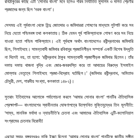
রবিঠাকুরের কাছে এটা ‘সোনার বাংলা’ মনে হলেও গরিব নির্যাতিত মুসলিম ও দলিত শ্রেণীর
প্রজাদের জন্য ছিল ‘নরক বাংলা’।
সেসময় এই পূর্ববাংলা থেকে হিন্দু জোতদার ও জমিদাররা শোষণের মাধ্যমে লুটপাট করে সব
নিয়ে যেতো পশ্চিমবঙ্গ তথা কলকাতায়। ঠিক যেমন পূর্ব পাকিস্তানকে শোষণ করে সব নিয়ে
যাওয়া হতো পশ্চিম পাকিস্তানে। এই পূর্ববঙ্গে অর্থাৎ বাংলাদেশেও রবীন্দ্রনাথের জমিদারি
ছিল, শিলাইদহে। সামন্তবাদী জমিদার রবিবাবুর প্রজানিপীড়ন সম্পর্কে একটি বিশেষ উদ্ধৃতি
না দিলেই নয়, তা হলো: ‘রবীন্দ্রনাথ ঠাকুর সামন্তবাদী প্রজাপীড়ক জমিদার ছিলেন। তাঁর
দফায় দফায় খাজনা বৃদ্ধি এবং জোর-জবরদস্তি করে তা আদায়ের বিরুদ্ধে ইসমাইল
মোল্লার নেতৃত্বে শিলাইদহে প্রজা-বিদ্রোহ ঘটেছিল।’ (জমিদার রবীন্দ্রনাথ, অমিতাভ
চৌধুরী, দেশ, শারদীয় সংখ্যা, কলকাতা ১৪৮২)।
সুতরাং ইতিহাসের আলোকে পর্যালোচনা করলে ‘আমার সোনার বাংলা’ গানটির ঐতিহাসিক
প্রেক্ষাপট— বাংলাদেশের স্বাধীনতার ঘোষণাপত্রে উল্লেখিত মুক্তিযুদ্ধের তিন মূলনীতি:
‘সাম্য, মানবিক মর্যাদা ও ন্যায়নীতি’র চেতনা এবং আমাদের ঐতিহাসিক এন্টি-কলোনিয়াল
সংগ্রামের চেতনার বিরোধী!
এছাড়া স্বয়ং বঙ্গবন্ধুরও নাকি ইচ্ছা ছিলনা ‘আমার সোনার বাংলা’ গানটিকে জাতীয় সঙ্গীত