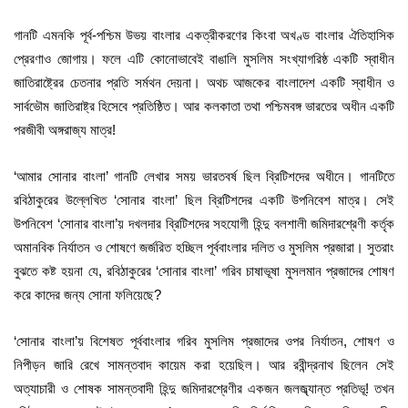
গানটি এমনকি পূর্ব-পশ্চিম উভয় বাংলার একত্রীকরণের কিংবা অখণ্ড বাংলার ঐতিহাসিক
প্রেরণাও জোগায়। ফলে এটি কোনোভাবেই বাঙালি মুসলিম সংখ্যাগরিষ্ঠ একটি স্বাধীন
জাতিরাষ্ট্রের চেতনার প্রতি সর্মথন দেয়না। অথচ আজকের বাংলাদেশ একটি স্বাধীন ও
সার্বভৌম জাতিরাষ্ট্র হিসেবে প্রতিষ্ঠিত। আর কলকাতা তথা পশ্চিমবঙ্গ ভারতের অধীন একটি
পরজীবী অঙ্গরাজ্য মাত্র!
‘আমার সোনার বাংলা’ গানটি লেখার সময় ভারতবর্ষ ছিল ব্রিটিশদের অধীনে। গানটিতে
রবিঠাকুরের উল্লেখিত ‘সোনার বাংলা’ ছিল ব্রিটিশদের একটি উপনিবেশ মাত্র। সেই
উপনিবেশ ‘সোনার বাংলা’য় দখলদার ব্রিটিশদের সহযোগী হিন্দু বলশালী জমিদারশ্রেণী কর্তৃক
অমানবিক নির্যাতন ও শোষণে জর্জরিত হচ্ছিল পূর্ববাংলার দলিত ও মুসলিম প্রজারা। সুতরাং
বুঝতে কষ্ট হয়না যে, রবিঠাকুরের ‘সোনার বাংলা’ গরিব চাষাভূষা মুসলমান প্রজাদের শোষণ
করে কাদের জন্য
সোনা
ফলিয়েছে?
‘সোনার বাংলা’য় বিশেষত পূর্ববাংলার গরিব মুসলিম প্রজাদের ওপর নির্যাতন, শোষণ ও
নিপীড়ন জারি রেখে সামন্তবাদ কায়েম করা হয়েছিল। আর রবীন্দ্রনাথ ছিলেন সেই
অত্যাচারী ও শোষক সামন্তবাদী হিন্দু জমিদারশ্রেণীর একজন জলজ্ব্যান্ত প্রতিভূ! তখন