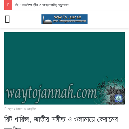
বই : তাবলীগে দ্বীন ও আহলেহাদীছ আন্দোলন
মেনু
হোম
/
ঈমান ও আক্বীদা
রিট খারিজ, জাতীয় সঙ্গীত ও ওলামায়ে কেরামের