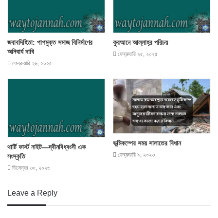
জবাবদিহিতা: পাপমুক্ত সমাজ বিনির্মাণের
কুরআনে আল্লাহ্‌র পরিচয়
অনিবার্য দাবি
ফেব্রুয়ারি ২৫, ২০২৫
ফেব্রুয়ারি ২৬, ২০২৫
ভূমিকম্পের সময় সালাতের বিধান
থার্টি ফার্স্ট নাইট—দ্বীনবিধ্বংসী এক
ফেব্রুয়ারি ৯, ২০২৩
সংস্কৃতি
ডিসেম্বর ৩০, ২০২৩
Leave a Reply