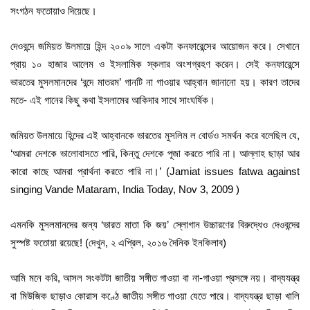
সংগঠন ফতোয়াও দিয়েছে।
দেওবন্দে জমিয়ত উলমায়ে হিন্দ ২০০৯ সালে একটা কনফারেন্সের আয়োজন করে। সেখানে
প্রায় ১০ হাজার আলেম ও ইসলামিক স্কলার অংশগ্রহণ করেন। সেই কনফারেন্সে
ভারতের মুসলমানদের ‘বন্দে মাতরম’ গানটি না গাওয়ার আহ্বান জানানো হয়। কারণ তাদের
মতে- এই গানের কিছু কথা ইসলামের আকিদার সাথে সাংঘর্ষিক।
জমিয়ত উলমায়ে হিন্দের এই আহ্বানকে ভারতের মুসলিম ল বোর্ডও সমর্থন করে বলেছিল যে,
‘আমরা দেশকে ভালোবাসতে পারি, কিন্তু দেশকে পূজা করতে পারি না। আল্লাহ ছাড়া আর
কারো কাছে আমরা প্রার্থনা করতে পারি না।’ (Jamiat issues fatwa against
singing Vande Mataram, India Today, Nov 3, 2009 )
এমনকি মুসলমানদের জন্য ‘ভারত মাতা কি জয়’ স্লোগান উচ্চারণের বিরুদ্ধেও দেওবন্দের
সুস্পষ্ট ফতোয়া রয়েছে! (দেখুন, ২ এপ্রিল, ২০১৬ দৈনিক ইনকিলাব)
আমি মনে করি, আসল সংকটটা জাতীয় সঙ্গীত গাওয়া বা না-গাওয়া প্রসঙ্গে নয়। বাদ্যযন্ত্র
বা মিউজিক ছাড়াও কোরাস কণ্ঠে জাতীয় সঙ্গীত গাওয়া যেতে পারে। বাদ্যযন্ত্র ছাড়া খালি