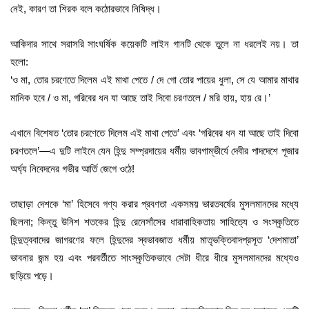
নেই, কারণ তা শিরক বলে কঠোরভাবে নিষিদ্ধ।
আকিদার সাথে সরাসরি সাংঘর্ষিক কয়েকটি লাইন গানটি থেকে তুলে না ধরলেই নয়। তা
হলো:
‘ও মা, তোর চরণেতে দিলেম এই মাথা পেতে / দে গো তোর পায়ের ধুলা, সে যে আমার মাথার
মানিক হবে / ও মা, গরিবের ধন যা আছে তাই দিবো চরণতলে / মরি হায়, হায় রে।’
এখানে বিশেষত ‘তোর চরণেতে দিলেম এই মাথা পেতে’ এবং ‘গরিবের ধন যা আছে তাই দিবো
চরণতলে’—এ দুটি লাইনে যেন হিন্দু সম্প্রদায়ের ধর্মীয় ভাবগাম্ভীর্যে দেবীর পাদদেশে পূজার
অর্ঘ্য নিবেদনের গভীর আর্তি জেগে ওঠে!
তাছাড়া দেশকে ‘মা’ হিসেবে গণ্য করার প্রবণতা একসময় ভারতবর্ষের মুসলমানদের মধ্যে
ছিলনা; কিন্তু উনিশ শতকের হিন্দু রেনেসাঁসের ধারাবাহিকতায় সাহিত্যে ও সংস্কৃতিতে
হিন্দুত্ববাদের জাগরণের ফলে হিন্দুদের স্বভাবজাত ধর্মীয় মাতৃভক্তিবাদপ্রসূত ‘দেশমাতা’
ভাবনার জন্ম হয় এবং পরবর্তীতে সাংস্কৃতিকভাবে সেটা ধীরে ধীরে মুসলমানদের মধ্যেও
ছড়িয়ে পড়ে।