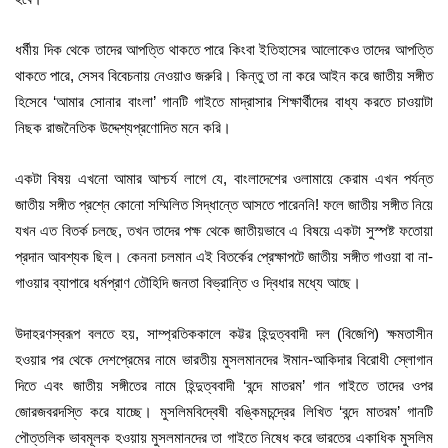
ধর্মীয় দিক থেকে তাদের আপত্তি থাকতে পারে কিংবা ইতিহাসের আলোকেও তাদের আপত্তি
থাকতে পারে, সেসব বিবেচনায় নেওয়াও জরুরি। কিন্তু তা না করে আইন করে জাতীয় সঙ্গীত
হিসেবে ‘আমার সোনার বাংলা’ গানটি গাইতে মাদ্রাসার শিক্ষার্থীদের বাধ্য করতে চাওয়াটা
নিছক রাজনৈতিক উদ্দেশ্যপ্রণোদিত মনে করি।
একটা বিষয় এখনো আমার আশ্চর্য লাগে যে, বাংলাদেশের ওলামায়ে কেরাম এখন পর্যন্ত
জাতীয় সঙ্গীত প্রশ্নে কোনো সম্মিলিত সিদ্ধান্তে আসতে পারেননি! ফলে জাতীয় সঙ্গীত নিয়ে
যখন এত বিতর্ক চলছে, তখন তাদের পক্ষ থেকে জাতীয়ভাবে এ বিষয়ে একটা সুস্পষ্ট ফতোয়া
প্রদান আবশ্যক ছিল। কেননা চলমান এই বিতর্কের প্রেক্ষাপটে জাতীয় সঙ্গীত গাওয়া বা না-
গাওয়ার ব্যাপারে ধর্মপ্রাণ তৌহিদি জনতা বিভ্রান্তি ও দ্বিধার মধ্যে আছে।
উদাহরণস্বরূপ বলতে হয়, সাম্প্রতিককালে কট্টর হিন্দুত্ববাদী দল (বিজেপি) ক্ষমতাসীন
হওয়ার পর থেকে দেশপ্রেমের নামে ভারতীয় মুসলমানদের ঈমান-আকিদার বিরোধী স্লোগান
দিতে এবং জাতীয় সঙ্গীতের নামে হিন্দুত্ববাদী ‘বন্দে মাতরম’ গান গাইতে তাদের ওপর
জোরজবরদস্তি করে যাচ্ছে। মুসলিমবিদ্বেষী বঙ্কিমচন্দ্রের লিখিত ‘বন্দে মাতরম’ গানটি
পৌত্তলিক ভাবমূলক হওয়ায় মুসলমানদের তা গাইতে নিষেধ করে ভারতের একাধিক মুসলিম