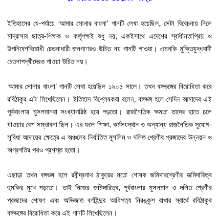
ইতিহাসের যে-পর্যায়ে ‘আমার সোনার বাংলা’ গানটি লেখা হয়েছিল, সেটা বিবেচনায় নিলে
মাদ্রাসার ছাত্র-শিক্ষক ও কর্তৃপক্ষই শুধু নয়, একইসাথে এদেশের স্বাধীনতাপ্রিয় ও
উপনিবেশবিরোধী চেতনাধারী জনগণেরও উচিত নয় গানটি গাওয়া। এমনকি মুক্তিযুদ্ধবাদী
চেতনাপন্থীদেরও গাওয়া উচিত নয়।
‘আমার সোনার বাংলা’ গানটি লেখা হয়েছিল ১৯০৫ সালে। তখন বঙ্গভঙ্গের বিরোধিতা করে
রবিঠাকুর এটা লিখেছিলেন। ইতিহাস বিশ্লেষকরা বলেন, বঙ্গভঙ্গ হলে সেদিন আমাদের এই
পূর্ববাংলায় মুসলমানরা সংখ্যাগরিষ্ঠ হয়ে পড়তো। রাজনৈতিক ক্ষমতা তাদের হাতে চলে
যাওয়ার বেশ সম্ভাবনা ছিল। এর ফলে শিক্ষা, কর্মসংস্থান ও অন্যান্য রাজনৈতিক সুযোগ-
সুবিধা আদায়ের ক্ষেত্রে এ অঞ্চলের নির্যাতিত মুসলিম ও দলিত শ্রেণীর প্রজাদের উন্নয়ন ও
অগ্রগতির পথও প্রশস্ত হতো।
এছাড়া তখন বঙ্গভঙ্গ হলে রবীন্দ্রনাথ ঠাকুরের মতো শোষক জমিদারশ্রেণীর জমিদারিত্ব
হুমকির মুখে পড়তো। তাই নিজের জমিদারিত্ব, পূর্ববাংলার মুসলমান ও দলিত শ্রেণীর
প্রজাদের শোষণ এবং অভিজাত বর্ণহিন্দুর আধিপত্য নিরঙ্কুশ রাখার স্বার্থে রবিঠাকুর
বঙ্গভঙ্গের বিরোধিতা করে এই গানটি লিখেছিলেন।