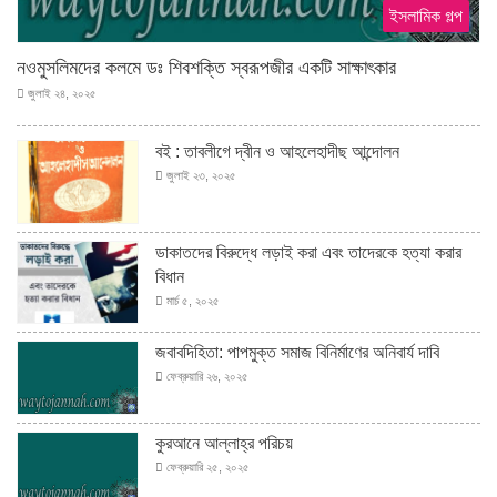
ইসলামিক গল্প
নওমুসলিমদের কলমে ডঃ শিবশক্তি স্বরূপজীর একটি সাক্ষাৎকার
জুলাই ২৪, ২০২৫
বই : তাবলীগে দ্বীন ও আহলেহাদীছ আন্দোলন
জুলাই ২৩, ২০২৫
ডাকাতদের বিরুদ্ধে লড়াই করা এবং তাদেরকে হত্যা করার
বিধান
মার্চ ৫, ২০২৫
জবাবদিহিতা: পাপমুক্ত সমাজ বিনির্মাণের অনিবার্য দাবি
ফেব্রুয়ারি ২৬, ২০২৫
কুরআনে আল্লাহ্‌র পরিচয়
ফেব্রুয়ারি ২৫, ২০২৫