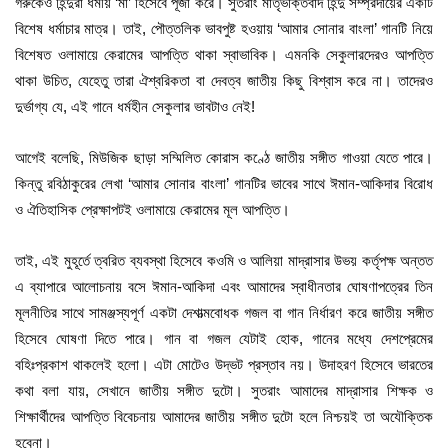
গরুকেও হিন্দুরা ধর্মীয় ‘মা’ হিসেবে পূজা করে। সুতরাং মাতৃভক্তিবাদ হিন্দু সম্প্রদায়ের একটি
বিশেষ ধর্মাচার মাত্র। তাই, পৌত্তলিক ভাবপুষ্ট হওয়ায় ‘আমার সোনার বাংলা’ গানটি নিয়ে
বিশেষত ওলামায়ে কেরামের আপত্তি থাকা স্বাভাবিক। এমনকি সেকুলারদেরও আপত্তি
থাকা উচিত, যেহেতু তারা ঐশ্বরিকতা বা দেবত্ব জাতীয় কিছু বিশ্বাস করে না। তাদেরও
দুর্ভাগ্য যে, এই গানে ধর্মহীন সেকুলার ভাবটাও নেই!
আগেই বলেছি, মিউজিক ছাড়া সম্মিলিত কোরাস কণ্ঠে জাতীয় সঙ্গীত গাওয়া যেতে পারে।
কিন্তু রবিঠাকুরের লেখা ‘আমার সোনার বাংলা’ গানটির ভাবের সাথে ঈমান-আকিদার বিরোধ
ও ঐতিহাসিক প্রেক্ষাপটই ওলামায়ে কেরামের মূল আপত্তি।
তাই, এই মুহূর্তে ত্বরিত ব্যবস্থা হিসেবে কওমি ও আলিয়া মাদ্রাসার উভয় কর্তৃপক্ষ অন্তত
এ ব্যাপারে আলোচনায় বসে ঈমান-আকিদা এবং আমাদের স্বাধীনতার ঘোষণাপত্রের তিন
মূলনীতির সাথে সামঞ্জস্যপূর্ণ একটা দেশাত্মবোধক গজল বা গান নির্ধারণ করে জাতীয় সঙ্গীত
হিসেবে ঘোষণা দিতে পারে। গান বা গজল যেটাই হোক, গানের মধ্যে দেশপ্রেমের
বহিঃপ্রকাশ থাকলেই হলো। এটা মোটেও উদ্ভট প্রস্তাব নয়। উদাহরণ হিসেবে ভারতের
কথা বলা যায়, সেখানে জাতীয় সঙ্গীত দুটো। সুতরাং আমাদের মাদ্রাসার শিক্ষক ও
শিক্ষার্থীদের আপত্তি বিবেচনায় আমাদের জাতীয় সঙ্গীত দুটো হলে নিশ্চয়ই তা অযৌক্তিক
হবেনা।