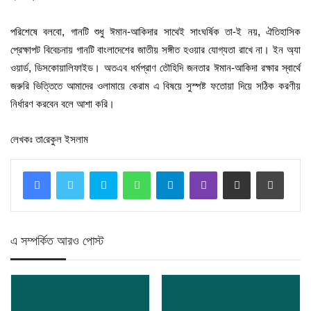
পরিশেষে বলবো, গানটি শুধু ঈমান-আকিদার সাথেই সাংঘর্ষিক তা-ই নয়, ঐতিহাসিক
প্রেক্ষাপট বিবেচনায় গানটি বাংলাদেশের জাতীয় সঙ্গীত হওয়ার যোগ্যতা রাখে না। ইন অ্যা
ওয়ার্ড, ডিসকোয়ালিফাইড। অতএব ধর্মপ্রাণ তৌহিদি জনতার ঈমান-আকিদা রক্ষার স্বার্থে
জরুরি ভিত্তিতে আমাদের ওলামায়ে কেরাম এ বিষয়ে সুস্পষ্ট ফতোয়া দিয়ে সঠিক করণীয়
নির্ধারণ করবেন বলে আশা করি।
লেখকঃ তা‌রেকুল ইসলাম
Skype
WhatsApp
Telegram
Viber
Share via Email
Print
এ সম্পর্কিত আরও পোস্ট