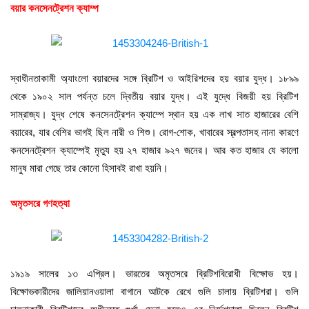
বয়ার কনসেনট্রেশন ক্যাম্প
স্বাধীনতাকামী অ্যাংলো বয়ারদের সঙ্গে ব্রিটিশ ও আইরিশদের হয় বয়ার যুদ্ধ। ১৮৯৯
থেকে ১৯০২ সাল পর্যন্ত চলে দ্বিতীয় বয়ার যুদ্ধ। এই যুদ্ধে বিজয়ী হয় ব্রিটিশ
সাম্রাজ্য। যুদ্ধ শেষে কনসেনট্রেশন ক্যাম্পে স্থান হয় এক লাখ সাত হাজারের বেশি
বয়ারের, যার বেশির ভাগই ছিল নারী ও শিশু। রোগ-শোক, খাবারের স্বল্পতাসহ নানা কারণে
কনসেনট্রেশন ক্যাম্পেই মৃত্যু হয় ২৭ হাজার ৯২৭ জনের। আর কত হাজার যে কালো
মানুষ মারা গেছে তার কোনো হিসাবই রাখা হয়নি।
অমৃতসরে গণহত্যা
১৯১৯ সালের ১৩ এপ্রিল। ভারতের অমৃতসরে ব্রিটিশবিরোধী বিক্ষোভ হয়।
বিক্ষোভকারীদের জালিয়ানওয়ালা বাগানে আটকে রেখে গুলি চালায় ব্রিটিশরা। গুলি