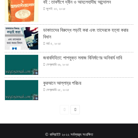
বই : তাবলীগে দ্বীন ও আহলেহাদীছ আন্দোলন
জুলাই ২৩, ২০২৫
ডাকাতদের বিরুদ্ধে লড়াই করা এবং তাদেরকে হত্যা করার
বিধান
মার্চ ৫, ২০২৫
জবাবদিহিতা: পাপমুক্ত সমাজ বিনির্মাণের অনিবার্য দাবি
ফেব্রুয়ারি ২৬, ২০২৫
কুরআনে আল্লাহ্‌র পরিচয়
ফেব্রুয়ারি ২৫, ২০২৫
পূর্বের
পরবর্তী
পাতা
পাতা
© কপিরাইট ২০২২ সর্বস্বত্ত্ব সংরক্ষিত