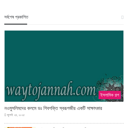
স‍র্বশেষ প্রকাশিত
ইসলামিক গল্প
নওমুসলিমদের কলমে ডঃ শিবশক্তি স্বরূপজীর একটি সাক্ষাৎকার
জুলাই ২৪, ২০২৫