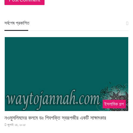
স‍র্বশেষ প্রকাশিত
ইসলামিক গল্প
নওমুসলিমদের কলমে ডঃ শিবশক্তি স্বরূপজীর একটি সাক্ষাৎকার
জুলাই ২৪, ২০২৫