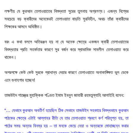
লক্ষণীয় যে কুরআন তেলাওয়াতের বিশুদ্ধতা সুরের তুলনায় অগ্রগণ্য। এজন্য বিশ্বের
সবচেয়ে বড় ক্বারীদের অনেকেরই তেলাওয়াত বাড়তি সুরবিহীন
,
অথচ তাঁরা ক্বারীদের
শিক্ষকের আসনে অধিষ্ঠিত।
বরং এ কথা বললে অতিরঞ্জন হয় না যে অনেক ক্ষেত্রে একজন ক্বারী তেলাওয়াতের
বিশুদ্ধতার প্রতি সতর্কতার কারণে সুর বর্জন করে স্বাভাবিক সাবলীল তেলাওয়াত করে
থাকেন।
অপরপক্ষে কেউ কেউ সুরকে প্রাধান্য দেয়ার কারণে তেলাওয়াতে অনাকাঙ্ক্ষিত ভুল ডেকে
এনে গুনাহগার হচ্ছেন
!
তাজউইদ শাস্ত্রের মুহাক্কিক পণ্ডিত ইমাম ইবনুল জাযারী রহমতুল্লাহি আলাইহি বলেন
:
“…
যেভাবে কুরআন অবতীর্ণ হয়েছিল ঠিক সেভাবে তাজউইদ সহকারে বিশুদ্ধভাবে কুরআন
পাঠকের ক্ষেত্রে এটাই আল্লাহর রীতি যে তার তেলাওয়াত শ্রবণে কর্ণ পরিতৃপ্ত হয়
,
তা
পাঠের সময় অন্তর বিনম্র হয়
–
তা মনকে কেড়ে নেয়া ও অন্তরকে মোহাচ্ছন্ন করার