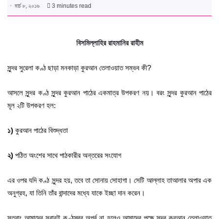
মার্চ ৮, ২০১৬
3 minutes read
বিসমিল্লাহির রাহমানির রাহীম
সুন্দর সুরেলা কণ্ঠ ছাড়া মনকাড়া কুরআন তেলাওয়াত সম্ভব কী
?
আসলে সুন্দর কণ্ঠ সুন্দর কুরআন পাঠের একমাত্র উপকরণ নয়। বরং সুন্দর কুরআন পাঠের
মূল ২টি উপকরণ হল
:
১
)
কুরআন পাঠের বিশুদ্ধতা
২
)
পঠিত অংশের সাথে পাঠকারীর অন্তরের সংযোগ
এর ওপর যদি কণ্ঠ সুন্দর হয়
,
তবে তা সোনায় সোহাগা। সেটি আল্লাহ তাআলার অপার এক
অনুগ্রহ
,
যা তিনি তাঁর বান্দাদের মধ্যে যাকে ইচ্ছা দান করেন।
সুতরাং আমাদের সবারই কণ্ঠস্বর অপূর্ব না হলেও আমাদের পক্ষে সুন্দর কুরআন তেলাওয়াত