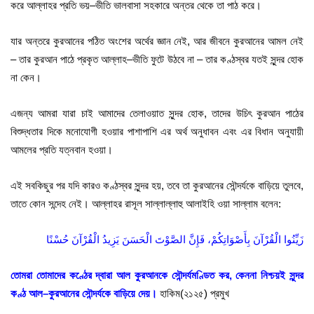
করে আল্লাহর প্রতি ভয়
–
ভীতি ভালবাসা সহকারে অন্তর থেকে তা পাঠ করে
।
যার অন্তরে কুরআনের পঠিত অংশের অর্থের জ্ঞান নেই
,
আর জীবনে কুরআনের আমল নেই
– তার কুরআন পাঠে প্রকৃত আল্লাহ
–
ভীতি ফুটে উঠবে না – তার কণ্ঠস্বর যতই সুন্দর হোক
না কেন।
এজন্য আমরা যারা চাই আমাদের তেলাওয়াত সুন্দর হোক
,
তাদের উচিৎ কুরআন পাঠের
বিশুদ্ধতার দিকে মনোযোগী হওয়ার পাশাপাশি এর অর্থ অনুধাবন এবং এর বিধান অনুযায়ী
আমলের প্রতি যত্নবান হওয়া।
এই সবকিছুর পর যদি কারও কণ্ঠস্বর সুন্দর হয়
,
তবে তা কুরআনের সৌন্দর্যকে বাড়িয়ে তুলবে
,
তাতে কোন সন্দেহ নেই। আল্লাহর রাসূল সাল্লাল্লাহু আলাইহি ওয়া সাল্লাম বলেন
:
زَيِّنُوا الْقُرْآنَ بِأَصْوَاتِكُمْ، فَإِنَّ الصَّوْتَ الْحَسَنَ يَزِيدُ الْقُرْآنَ حُسْنًا
তোমরা তোমাদের কণ্ঠের দ্বারা আল কুরআনকে সৌন্দর্যমণ্ডিত কর
,
কেননা নিশ্চয়ই সুন্দর
কণ্ঠ আল
–
কুরআনের সৌন্দর্যকে বাড়িয়ে দেয়।
হাকিম
(
২১২৫
)
প্রমুখ