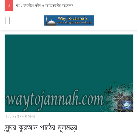
বই : তাবলীগে দ্বীন ও আহলেহাদীছ আন্দোলন
মেনু
হোম
/
ইসলামী শিক্ষা
সুন্দর কুরআন পাঠের মূলমন্ত্র