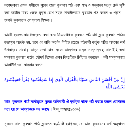
নবোদ্ভাবন যেমন সঙ্গীতের সুরের তালে কুরআন পাঠ এবং মাদ্দ ও গুন্নাহর মধ্যে ঢেউ সৃষ্টি
করা জাতীয় বিষয় থেকে মুক্ত রেখে সহজ সাবলীলভাবে কুরআন পাঠ করেন ও পড়ান –
তারাই কুরআনের যোগ্যতম শিক্ষক।
আরবী হরফগুলোর বিশুদ্ধতা রক্ষা করে নিয়মমাফিক কুরআন পাঠ যদি সুন্দর কুরআন পাঠের
রহস্যের অর্ধেক হয়
,
তবে এর বাকি অর্ধেক নিহিত রয়েছে পাঠকারী কর্তৃক পঠিত অংশের অর্থ
উপলব্ধির মাঝে। আসুন দেখা যাক স্বয়ং আল্লাহর রাসূল সাল্লাল্লাহু আলাইহি ওয়া
সাল্লাম কুরআন পাঠের সৌন্দর্য হিসেবে কোন বিষয়টিকে চিহ্নিত করেছেন। নবী সাল্লাল্লাহু
আলাইহি ওয়া সাল্লাম বলেন
:
إِنَّ مِنْ أَحْسَنِ النَّاسِ صَوْتًا بِالْقُرْآنِ الَّذِي إِذَا سَمِعْتُمُوهُ يَقْرَأُ حَسِبْتُمُوهُ
يَخْشَى اللَّهَ
আল
–
কুরআন পাঠে সর্বোত্তম সুরের অধিকারী ঐ ব্যক্তি যাকে পাঠ করতে শুনলে তোমাদের
মনে হয় সে আল্লাহকে ভয় করছে।
ইবনু মাজাহ
(
১৩৩৯
)
সুতরাং আল
–
কুরআন পাঠে সুন্দরতম কণ্ঠ ঐ ব্যক্তির
,
যে আল
–
কুরআনের অর্থ অনুধাবন