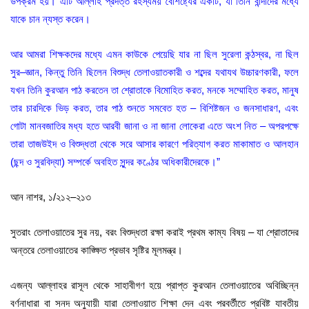
উপক্রম হয়
।
এটি আল্লাহ প্রদত্ত রহস্যময় বৈশিষ্ট্যের একটি
,
যা তিনি বান্দাদের মধ্যে
যাকে চান ন্যস্ত করেন
।
আর আমরা শিক্ষকদের মধ্যে এমন কাউকে পেয়েছি যার না ছিল সুরেলা কন্ঠস্বর
,
না ছিল
সুর
–
জ্ঞান
,
কিন্তু তিনি ছিলেন বিশুদ্ধ তেলাওয়াতকারী ও শব্দের যথাযথ উচ্চারণকারী
,
ফলে
যখন তিনি কুরআন পাঠ করতেন তা শ্রোতাকে বিমোহিত করত
,
মনকে সম্মোহিত করত
,
মানুষ
তার চারদিকে ভিড় করত
,
তার পাঠ শুনতে সমবেত হত
–
বিশিষ্টজন ও জনসাধারণ
,
এবং
গোটা মানবজাতির মধ্য হতে আরবী জানা ও না জানা লোকেরা এতে অংশ নিত – অপরপক্ষে
তারা তাজউইদ ও বিশুদ্ধতা থেকে সরে আসার কারণে পরিত্যাগ করত মাকামাত ও আলহান
(
ছন্দ ও সুরবিদ্যা
)
সম্পর্কে অবহিত সুন্দর কণ্ঠের অধিকারীদেরকে।”
আন নাশর
,
১
/
২১২
–
২১৩
সুতরাং তেলাওয়াতের সুর নয়
,
বরং বিশুদ্ধতা রক্ষা করাই প্রথম কাম্য বিষয় – যা শ্রোতাদের
অন্তরে তেলাওয়াতের কাঙ্ক্ষিত প্রভাব সৃষ্টির মূলমন্ত্র।
এজন্য আল্লাহর রাসূল থেকে সাহাবীগণ হয়ে প্রাপ্ত কুরআন তেলাওয়াতের অবিচ্ছিন্ন
বর্ণনাধারা বা সনদ অনুযায়ী যারা তেলাওয়াত শিক্ষা দেন এবং পরবর্তীতে প্রবিষ্ট যাবতীয়