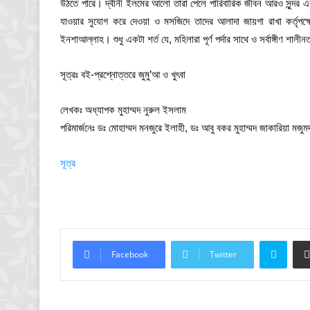
উঠতে পারে। দ্বীনী ইলমের আলো তারা পেলে পারিবারিক জীবন আরও সুন্দর এব
যাওয়ার সুযোগ করে দেওয়া ও মসজিদে তাদের আলাদা জায়গা রাখা কর্তৃপ
ইনশাআল্লাহ। শুধু একটা শর্ত যে, মহিলারা পূর্ণ পর্দার সাথে ও সর্বাঙ্গীণ শ
সূত্রঃ বই-প্রশ্নোত্তরে জুমু’আ ও খুৎবা
লেখকঃ অধ্যাপক মুহাম্মদ নুরুল ইসলাম
পরিমার্জনেঃ ডঃ মোহাম্মদ মনজুরে ইলাহী, ডঃ আবু বকর মুহাম্মদ জাকারিয়া মজুম
সূত্র
Skyp
Facebook
Twitter