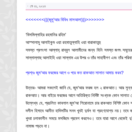
মে ৩১, ২০১৩
<<<<<<<(((জুমু’আর বিবিধ মাসআলা)))>>>>>>>
‘বিসমিল্লাহির রহমানির রহিম’
আস্সালামু আলাইকুম ওয়া রহমাতুল্লাহি ওয়া বারাকাতুহু
সমস্ত প্রশংসা আল্লাহ্ রাব্বুল আলামীনের জন্য যিনি সমস্ত জগৎ সমূহের এক
সাল্লাল্লাহু আলাইহি ওয়া সাল্লাম এর উপর ও তাঁর সাহাবীগণ এবং তাঁর পরিবা
প্রশ্নঃ জুম’আর ফরজের আগে ও পরে কত রাকআত সালাত আদায় করব?
উত্তর- আমরা সকলেই জানি যে, জুম’আর ফরজ হল ২ রাকআত। আর সুন্নাত
রাকআত। আর বাইরে ফরজের আগে অতিরিক্ত নির্দিষ্ট সংখ্যক কোন সালাত
উল্লেখ্য যে, প্রচলিত কাবলাল জুম’আ শিরোনামে চার রাকআত বিশিষ্ট কোন স
দলীল হিসাবে আনীত হাদিসটির সনদ খুবই দুর্বল যা গ্রহণযোগ্য নয়। তবে 
খুৎবা চলাকালীন সময়ে মসজিদে প্রবেশ করলেও। তবে যারা আগে থেকেই দু
নামাজ পড়বে না।