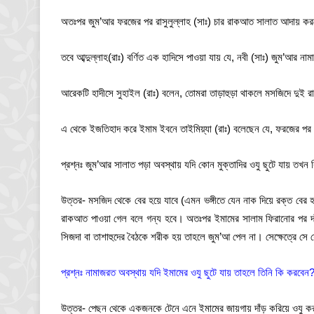
অতঃপর জুম’আর ফরজের পর রাসুলুল্লাহ (সাঃ) চার রাকআত সালাত আদায় ক
তবে আব্দুল্লাহ(রাঃ) বর্ণিত এক হাদিসে পাওয়া যায় যে, নবী (সাঃ) জুম’আর
আরেকটি হাদীসে সুহাইল (রাঃ) বলেন, তোমরা তাড়াহুড়া থাকলে মসজিদে দুই
এ থেকে ইজতিহাদ করে ইমাম ইবনে তাইমিয়্যা (রাঃ) বলেছেন যে, ফরজের প
প্রশ্নঃ জুম’আর সালাত পড়া অবস্থায় যদি কোন মুক্তাদির ওযু ছুটে যায় তখন
উত্তর- মসজিদ থেকে বের হয়ে যাবে (এমন ভঙ্গীতে যেন নাক দিয়ে রক্ত বের 
রাকআত পাওয়া গেল বলে গন্য হবে। অতঃপর ইমামের সালাম ফিরানোর পর দাঁড
সিজদা বা তাশাহুদের বৈঠকে শরীক হয় তাহলে জুম’আ পেল না। সেক্ষেত্রে সে
প্রশ্নঃ নামাজরত অবস্থায় যদি ইমামের ওযু ছুটে যায় তাহলে তিনি কি করবেন
উত্তর- পেছন থেকে একজনকে টেনে এনে ইমামের জায়গায় দাঁড় করিয়ে ওযু কর