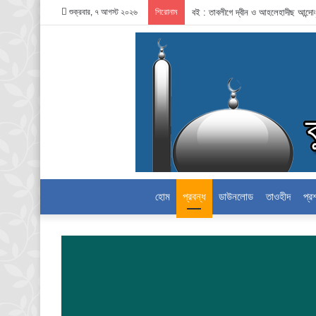
শুক্রবার, ৭ আগস্ট ২০২৬
শিরোনাম
বই : তাবলীগে দ্বীন ও আহলেহাদীছ আন্দ
হোম
প্রবন্ধ
ডাউনলোড
তাওহীদ
প্র