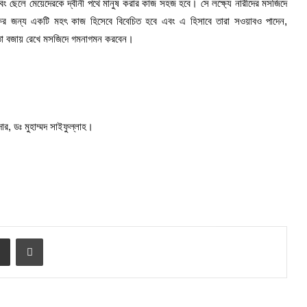
ং ছেলে মেয়েদেরকে দ্বীনী পথে মানুষ করার কাজ সহজ হবে। সে লক্ষ্যে নারীদের মসজিদে
ক্ষের জন্য একটি মহৎ কাজ হিসেবে বিবেচিত হবে এবং এ হিসাবে তারা সওয়াবও পাদেন,
ালীনতা বজায় রেখে মসজিদে গমনাগমন করবেন।
দার, ডঃ মুহাম্মদ সাইফুল্লাহ।
e
Share via Email
Print