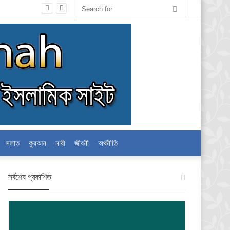
Search
for
সলাত
কুরআন
নারী
জীবনী
অর্থনীতি
স‍র্বশেষ প্রকাশিত