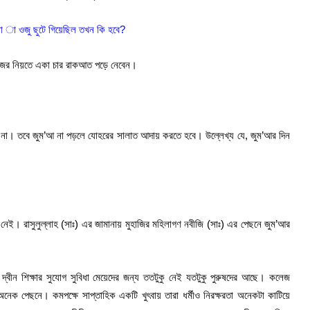
 না া ওজু ছুটে গিয়েছিল তখন কি হবে?
রজের নিয়তে একা চার রাকআত পড়ে নেবেন।
 না। তবে জুম’আ না পড়লে যোহরের সালাত আদায় করতে হবে। উল্লেখ্য যে, জুম’আর দিন
েই। রাসুলুল্লাহ (সাঃ) এর জামানায় মুহাজির মহিলাগণ নবীজি (সাঃ) এর পেছনে জুম’আর
দ্বীন শিক্ষার সুযোগ সুবিধা মেয়েদের জন্য ততটুকু নেই যতটুকু পুরুষদের আছে। কলেজ
 অনেক পেছনে। কমপক্ষে সাপ্তাহিক একটি খুৎবায় তারা ধর্মীও নিরক্ষরতা অনেকটা কাটিয়ে