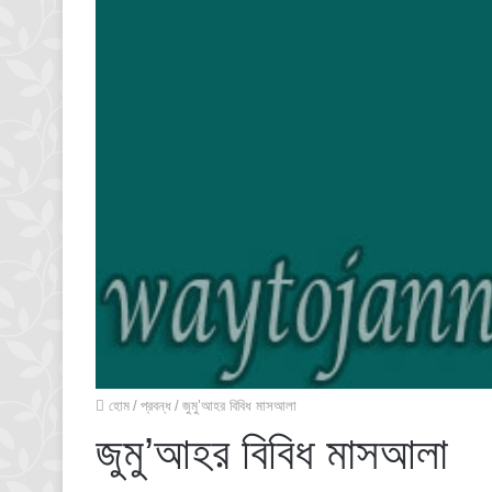
হোম
/
প্রবন্ধ
/
জুমু’আহর বিবিধ মাসআলা
জুমু’আহর বিবিধ মাসআলা