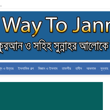
োলন
শ্ন ও উত্তর
ইসলামিক গল্প
বিজ্ঞান ও ইসলাম
তাফসীর
হাদীস
আখলাক
সুন্নাহ