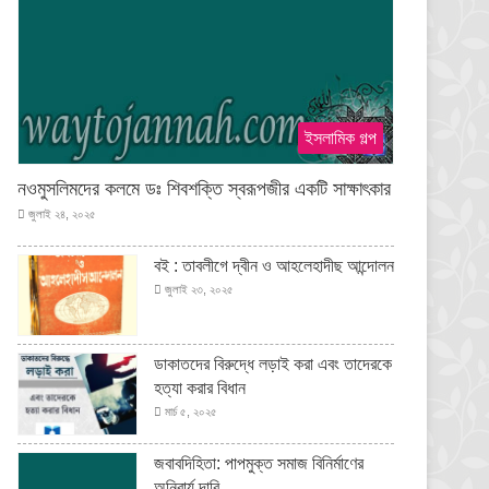
ইসলামিক গল্প
নওমুসলিমদের কলমে ডঃ শিবশক্তি স্বরূপজীর একটি সাক্ষাৎকার
জুলাই ২৪, ২০২৫
বই : তাবলীগে দ্বীন ও আহলেহাদীছ আন্দোলন
জুলাই ২৩, ২০২৫
ডাকাতদের বিরুদ্ধে লড়াই করা এবং তাদেরকে
হত্যা করার বিধান
মার্চ ৫, ২০২৫
জবাবদিহিতা: পাপমুক্ত সমাজ বিনির্মাণের
অনিবার্য দাবি