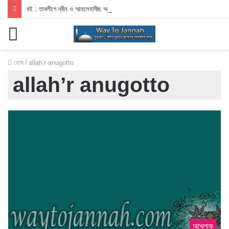
বই : তাবলীগে দ্বীন ও আহলেহাদীছ আন্দোলন
মেনু
হোম
/
allah’r anugotto
allah’r anugotto
আখলাক