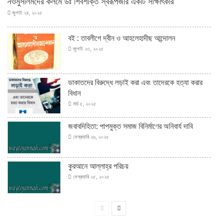
নওমুসলিমদের কলমে ডঃ শিবশক্তি স্বরূপজীর একটি সাক্ষাৎকার
জুলাই ২৪, ২০২৫
বই : তাবলীগে দ্বীন ও আহলেহাদীছ আন্দোলন
জুলাই ২৩, ২০২৫
ডাকাতদের বিরুদ্ধে লড়াই করা এবং তাদেরকে হত্যা করার
বিধান
মার্চ ৫, ২০২৫
জবাবদিহিতা: পাপমুক্ত সমাজ বিনির্মাণের অনিবার্য দাবি
ফেব্রুয়ারি ২৬, ২০২৫
কুরআনে আল্লাহ্‌র পরিচয়
ফেব্রুয়ারি ২৫, ২০২৫
পূর্বের
পরবর্তী