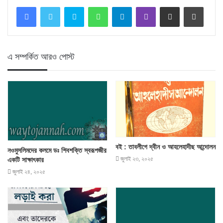
Skype
WhatsApp
Telegram
Viber
Share via Email
Print
এ সম্পর্কিত আরও পোস্ট
বই : তাবলীগে দ্বীন ও আহলেহাদীছ আন্দোলন
নওমুসলিমদের কলমে ডঃ শিবশক্তি স্বরূপজীর
জুলাই ২৩, ২০২৫
একটি সাক্ষাৎকার
জুলাই ২৪, ২০২৫