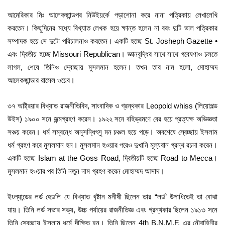
আমেরিকার মিঃ আলেকজান্ডপর নিউইয়র্কে পড়াশোনা করে নানা পত্রিকায় লেখালেখি
করতেন। কিছুদিনের মধ্যে বিখ্যাত লেখক হয়ে ক্ষান্ত হলেন না বরং দুটি ভাল পত্রিকার
সম্পাদক হয়ে সে দুটো পরিচালনাও করতেন। একটি হচ্ছে St. Josheph Gazette •
এবং দ্বিতীয় হচ্ছে Missouri Republican। জ্ঞানবৃদ্ধির সাথে সাথে গবেষণাও চলতে
লাগল, শেষে তিনিও স্বেচ্ছায় মুসলমান হলেন। তখন তার নাম হলো, মোহাম্মদ
আলেকজান্ডার রাসেল ওয়েব।
৩৭ অষ্ট্রিয়ার বিখ্যাত রাজনীতিবিদ, সাংবাদিক ও গ্রন্থকার Leopold whiss (লিয়োপল্ড
উইস) ১৯০০ সনে জন্মগ্রহণ করেন। ১৯২২ সনে বহিভ্রমণে বের হয়ে প্রত্যক্ষ অভিজ্ঞতা
সঞ্চয় করেন। ধর্ম সম্বন্ধে অনুসন্ধিৎসু মন চঞ্চল হয়ে পড়ে। অবশেষে স্বেচ্ছায় ইসলাম
ধর্ম গ্রহণ করে মুসলমান হন। মুসলমান হওয়ার পরেও দুখানি মূল্যবান গ্রন্থ রচনা করেন।
একটি হচ্ছে Islam at the Goss Road, দ্বিতীয়টি হচ্ছে Road to Mecca।
মুসলমান হওয়ার পর তিনি নতুন নাম গ্রহণ করেন মোহাম্মদ আসাদ।
ইংল্যান্ডের লর্ড হেডলি যে বিখ্যাত খৃষ্টান মনীষী ছিলেন তার “লর্ড’ উপাধিতেই তা বোঝা
যায়। তিনি লর্ড সভার সভ্য, উচ্চ পর্যায়ের রাজনীতিজ্ঞ এবং গ্রন্থকার ছিলেন ১৯১৩ সনে
তিনি স্বেচ্ছায় ইসলাম ধর্মে দীক্ষিত হন। তিনি ছিলেন 4th B.N.M.F. এর নৌবাহিনীর