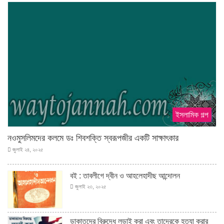
ইসলামিক গল্প
নওমুসলিমদের কলমে ডঃ শিবশক্তি স্বরূপজীর একটি সাক্ষাৎকার
জুলাই ২৪, ২০২৫
বই : তাবলীগে দ্বীন ও আহলেহাদীছ আন্দোলন
জুলাই ২৩, ২০২৫
ডাকাতদের বিরুদ্ধে লড়াই করা এবং তাদেরকে হত্যা করার