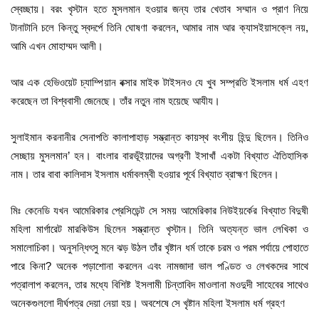
স্বেচ্ছায়। বরং খৃস্টান হতে মুসলমান হওয়ার জন্য তার খেতাব সম্মান ও প্রাণ নিয়ে
টানাটানি চলে কিন্তু স্বদর্পে তিনি ঘোষণা করলেন, আমার নাম আর ক্যাসইয়াসক্লে নয়,
আমি এখন মোহাম্মদ আলী।
আর এক হেভিওয়েট চ্যাম্পিয়ান বক্সার মাইক টাইসনও যে খুব সম্প্রতি ইসলাম ধর্ম এহণ
করেছেন তা বিশ্ববাসী জেনেছে। তাঁর নতুন নাম হয়েছে আযীয।
সুলাইমান করনানীর সেনাপতি কালাপাহাড় সম্ভ্রান্ত কায়স্থ বংশীয় হিন্দু ছিলেন। তিনিও
সেচ্ছায় মুসলমান’ হন। বাংলার বারভূঁইয়াদের অগ্রণী ইসাখাঁ একটা বিখ্যাত ঐতিহাসিক
নাম। তার বাবা কালিদাস ইসলাম ধর্মাবলম্বী হওয়ার পূর্বে বিখ্যাত ব্রাহ্মণ ছিলেন।
মিঃ কেনেডি যখন আমেরিকার প্রেসিডেন্ট সে সময় আমেরিকার নিউইয়র্কের বিখ্যাত বিদুষী
মহিলা মার্গারেট মারকিউস ছিলেন সম্ভ্রান্ত খৃস্টান। তিনি অত্যন্ত ভাল লেখিকা ও
সমালোচিকা। অনুসন্ধিৎসু মনে ঝড় উঠল তাঁর খৃষ্টান ধর্ম তাকে চরম ও পরম পর্যায়ে পোহাতে
পারে কিনা? অনেক পড়াশোনা করলেন এবং নামজাদা ভাল পণ্ডিত ও লেখকদের সাথে
পত্রালাপ করলেন, তার মধ্যে বিশিষ্ট ইসলামী চিন্তাবিদ মাওলানা মওদুদী সাহেবের সাথেও
অনেকগুললো দীর্ঘপত্র দেয়া নেয়া হয়। অবশেষে সে খৃষ্টান মহিলা ইসলাম ধর্ম গ্রহণ