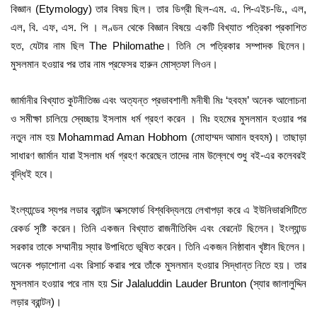
বিজ্ঞান (Etymology) তার বিষয় ছিল। তার ডিগ্রী ছিল-এম. এ. পি-এইচ-ডি., এল,
এল, বি. এফ, এস. পি । লণ্ডন থেকে বিজ্ঞান বিষয়ে একটি বিখ্যাত পত্রিকা প্রকাশিত
হত, যেটার নাম ছিল The Philomathe। তিনি সে পত্রিকার সম্পাদক ছিলেন।
মুসলমান হওয়ার পর তার নাম প্রফেসর হারুন মোস্তফা লিওন।
জার্মানীর বিখ্যাত কুটনীতিজ্ঞ এবং অত্যন্ত প্রভাবশালী মনীষী মিঃ ‘হবহম’ অনেক আলোচনা
ও সমীক্ষা চালিয়ে স্বেচ্ছায় ইসলাম ধর্ম গ্রহণ করেন । মিঃ হহমের মুসলমান হওয়ার পর
নতুন নাম হয় Mohammad Aman Hobhom (মোহাম্মদ আমান হুবহম)। তাছাড়া
সাধারণ জার্মান যারা ইসলাম ধর্ম গ্রহণ করেছেন তাদের নাম উল্লেখে শুধু বই-এর কলেবরই
বৃদ্ধিই হবে।
ইংল্যান্ডের স্যপর লডার ব্রান্টন অক্সফোর্ড বিশ্ববিদ্যলয়ে লেখাপড়া করে এ ইউনিভারসিটিতে
রেকর্ড সৃষ্টি করেন। তিনি একজন বিখ্যাত রাজনীতিবিদ এবং বেরনেট ছিলেন। ইংল্যান্ড
সরকার তাকে সম্মানীয় স্যার উপাধিতে ভূষিত করেন। তিনি একজন নিষ্ঠাবান খৃষ্টান ছিলেন।
অনেক পড়াশোনা এবং রিসার্চ করার পরে তাঁকে মুসলমান হওয়ার সিদ্ধান্ত নিতে হয়। তার
মুসলমান হওয়ার পরে নাম হয় Sir Jalaluddin Lauder Brunton (স্যার জালালুদ্দিন
লড়ার ব্রান্টন)।