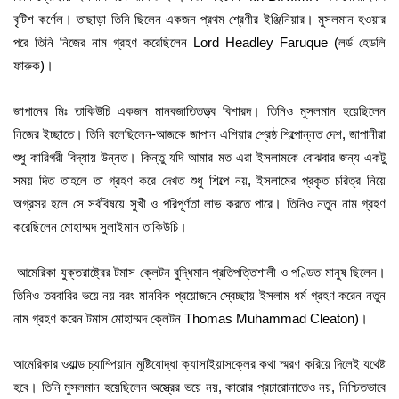
বৃটিশ কর্ণেল। তাছাড়া তিনি ছিলেন একজন প্রথম শ্রেণীর ইঞ্জিনিয়ার। মুসলমান হওয়ার
পরে তিনি নিজের নাম গ্রহণ করেছিলেন Lord Headley Faruque (লর্ড হেডলি
ফারুক)।
জাপানের মিঃ তাকিউচি একজন মানবজাতিতত্ত্ব বিশারদ। তিনিও মুসলমান হয়েছিলেন
নিজের ইচ্ছাতে। তিনি বলেছিলেন-আজকে জাপান এশিয়ার শ্রেষ্ঠ শিল্পোন্নত দেশ, জাপানীরা
শুধু কারিগরী বিদ্যায় উন্নত। কিন্তু যদি আমার মত এরা ইসলামকে বোঝবার জন্য একটু
সময় দিত তাহলে তা গ্রহণ করে দেখত শুধু শিল্পে নয়, ইসলামের প্রকৃত চরিত্র নিয়ে
অগ্রসর হলে সে সর্ববিষয়ে সুখী ও পরিপূর্ণতা লাভ করতে পারে। তিনিও নতুন নাম গ্রহণ
করেছিলেন মোহাম্মদ সুলাইমান তাকিউচি।
আমেরিকা যুক্তরাষ্ট্রের টমাস ক্লেটন বুদ্ধিমান প্রতিপত্তিশালী ও পণ্ডিত মানুষ ছিলেন।
তিনিও তরবারির ভয়ে নয় বরং মানবিক প্রয়োজনে স্বেচ্ছায় ইসলাম ধর্ম গ্রহণ করেন নতুন
নাম গ্রহণ করেন টমাস মোহাম্মদ ক্লেটন Thomas Muhammad Cleaton)।
আমেরিকার ওয়াল্ড চ্যাম্পিয়ান মুষ্টিযোদ্ধা ক্যাসাইয়াসক্লের কথা স্মরণ করিয়ে দিলেই যথেষ্ট
হবে। তিনি মুসলমান হয়েছিলেন অস্ত্রের ভয়ে নয়, কারোর প্রচারোনাতেও নয়, নিশ্চিতভাবে