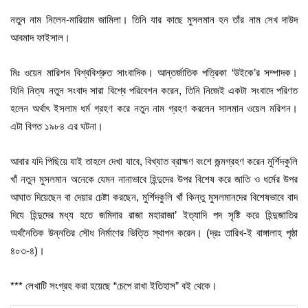
নতুন নাম নিলেন-মারিয়াম জামিলা। তিনি যার কাছে মুসলমান হন তাঁর নাম সেখ দাউদ
আবমাদ ফাইসাল।
মিঃ ওয়েন মারিশন বিশ্ববিশ্রুত সাংবাদিক। আন্তর্জাতিক পত্রিকা ‘উইকে’র সম্পাদক।
যিনি নিত্য নতুন সংবাদ সারা বিশ্বে পরিবেশন করেন, তিনি নিজেই একটা সংবাদে পরিণত
হলেন অর্থাৎ ইসলাম ধর্ম গ্রহণ করে নতুন নাম গ্রহণ করলেন সালমান ওয়েল মরিশন।
এটা বিগত ১৯৮৪ এর ঘটনা।
আবার যদি পিছিয়ে যাই তাহলে দেখা যাবে, বিখ্যাত ব্রাহ্মণ বংশে জন্মগ্রহণ করেন মুর্শিদকুলি
খাঁ নতুন মুসলমান অনেকে যেমন নানাভাবে হিন্দুদের উপর বিশেষ করে জাতি ও ধর্মের উপর
আঘাত দিয়েছেন বা দেয়ার চেষ্টা করছেন, মুর্শিদকুলি খাঁ কিন্তু মুসলমানদের বিশেষভাবে বাদ
দিযে হিন্দুদের মধ্য হতে জমিদার রাজা মহারাজা’ ইত্যাদি পদ সৃষ্টি করে হিন্দুজাতির
অর্থনৈতিক উন্নতির সৌধ নির্মাণের ভিত্তি স্থাপন করেন। (দ্রঃ তারিখ-ই বাঙ্গালাহ পৃষ্ঠা
৪০৩-৪)।
*** লেখাটি সংগ্রহ করা হয়েছে “চেপে রাখা ইতিহাস” বই থেকে।