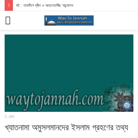
বই : তাবলীগে দ্বীন ও আহলেহাদীছ আন্দোলন
মেনু
হোম
খ্যাতনামা অমুসলমানদের ইসলাম গ্রহণের তথ্য