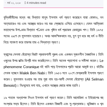
মার্চ ২২, ২০১৮
4 minutes read
বুদ্ধিজীবীদের মধ্যে বহু বিখ্যাত মানুষ ইসলাম ধর্ম গ্রহণ করেছেন যারা বোকাও, নন
অত্যচারেও নয় এবং অস্ত্রের ভয়েও নয় বরং স্বেচ্ছায় এগিয়ে এসেছেন। যেমন আফ্রিকা
মহাদেশের উগাণ্ডার বিখ্যাত পণ্ডিত এবং খৃষ্টান ধর্ম প্রচারক রেভারেন্ড পল। তিনি ১৯৭৫
সনের ২৬শে মে মুসলমান হয়েছেন। অথচ আকস্মিকভাবে নয়, যুগ যুগ ধরে বহু ধর্ম ও নীতি
নিয়ে গবেষণা করে তারপর তার এ সিদ্ধান্ত গ্রহণ।
ফ্রান্সের সেলমা বেঁয়োস্ত বিরাট প্রভাবশালী পুরুষ এবং একজন সৃজনশীল বৈজ্ঞানিক। তিনি
ওষুধের উপর ডক্টর ডিগ্রী লাভ করেছিলেন। তিনি অনেক পড়াশোনা ও সমীক্ষা করেন। Le
phenomene Coranique বই খানি পড়ে ইসলামের প্রতি আরো আকৃষ্ট হন। বইটির
লেখক হচ্ছেন Malek Ben Nabi। তিনি ১৯৫৩ সনে ২০শে ফেব্রুয়ারী ইসলাম গ্রহণ
করেন। মুসলমান হওয়ার পর তার পুরা নাম হয়-আলী সেলমা বেঁয়োস্ত (Ali Selman
Benoist)। নিঃসন্দেহে বলা যায়, এখানে অস্ত্রের জোরে কাজ হয়নি।
১৯ শতকে অধ্যাপক লিওন ইসলাম ধর্ম গ্রহণ করেন। তিনি আমেরিকা ও ইউরোপের বহু
সংস্থার সভ্য ছিলেন। তিনি ছিলেন একজন বিজ্ঞানী এবং সু-গ্রন্থকার। ভূবিজ্ঞান ও শব্দ