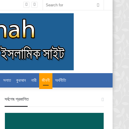
Search
for
সলাত
কুরআন
নারী
জীবনী
অর্থনীতি
স‍র্বশেষ প্রকাশিত