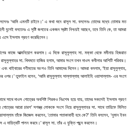
বললেনঃ ‘আমি এমনটি চাইনে।’ এ কথা শুনে রাসূল সা. বললেনঃ তোদের মধ্যে তোমার মত
ুগেই বলতেনঃ এ সৃষ্টি জগতের একজন স্রষ্টা নিশ্চয়ই আছেন, তবে তিনি কে, তা আমরা
নায় এসে ইসলাম গ্রহণ করেছিলেন।
ের কাজে আত্মনিয়োগ করলাম। এ দিকে রাসূলুল্লাহ সা. মক্কা থেকে মদীনায় হিজরাত
রাসূলুল্লাহর সা. খিদমতে হাজির হলাম, আমার সংগে তখন দাওস কবীলার আশিটি পরিবার।
ন এবং খাইবারের গণীমতের অংশও তিনি আমাদের দিলেন। আমরা বললাম, ‘ইয়া রাসূলুল্লাহ,
ের ওপর।’ তুফাইল বলেন, ‘আমি রাসূলুল্লাহ সাল্লাল্লাহু আলাইহি ওয়াসাল্লাম- এর সংগে
ন। সাথে সাথে দাওস গোত্রের অবশিষ্ট শিরকও নিঃশেষ হয়ে যায়, তাদের সকলেই ইসলাম গ্রহণ
গোত্রের আরো চারশ’ সশস্ত্র লোককে সংগে নিয়ে রাসূলুল্লাহর সা. সাথে তায়িফে মিলিত
সাল্লাম তাঁকে জিজ্ঞেস করলেন, ‘তোমার পতাকাবাহী হবে কে?’ তিনি বললেন, ‘নুমান ইবন
সে এ দায়িত্বটি পালন করবে।’ রাসূল সা. তাঁর এ যুক্তি পছন্দ করলেন।