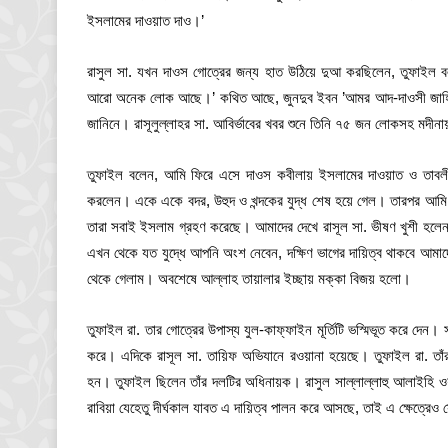
ইসলামের দাওয়াত দাও।’
রাসুল সা. যখন দাওস গোত্রের জন্য হাত উঠিয়ে দুআ করছিলেন, তুফাইল 
আরো অনেক লোক আছে।’ কথিত আছে, জুনদুব ইবন ’আমর আদ-দাওসী জাহিলী য
জানিনে। রাসূলুল্লাহর সা. আবির্ভাবের খবর শুনে তিনি ৭৫ জন লোকসহ মদী
তুফাইল বলেন, আমি ফিরে এসে দাওস কবীলায় ইসলামের দাওয়াত ও তাবলীগ
করলেন। একে একে বদর, উহুদ ও খন্দকের যুদ্ধ শেষ হয়ে গেল। তারপর আমি 
তারা সবাই ইসলাম গ্রহণ করেছে। আমাদের দেখে রাসূল সা. ভীষণ খুশী হলে
এখন থেকে যত যুদ্ধে আপনি অংশ নেবেন, দক্ষিণ ভাগের দায়িত্ব থাকবে আমাদ
থেকে গেলাম। অবশেষে আল্লাহ তায়ালার ইচ্ছায় মক্কা বিজয় হলো।
তুফাইল রা. তার গোত্রের উপাস্য যুল-কাফ্‌ফাইন মূর্তিটি ভস্মিভূত করে দে
করে। এদিকে রাসূল সা. তায়িফ অভিযানে রওয়ানা হয়েছে। তুফাইল রা. তাঁর 
হন। তুফাইল ছিলেন তাঁর দলটির অধিনায়ক। রাসুল সাল্লাল্লাহু আলাইহি ওয়া
রাবিয়া যেহেতু দীর্ঘকাল যাবত এ দায়িত্ব পালন করে আসছে, তাই এ ক্ষেত্রেও 