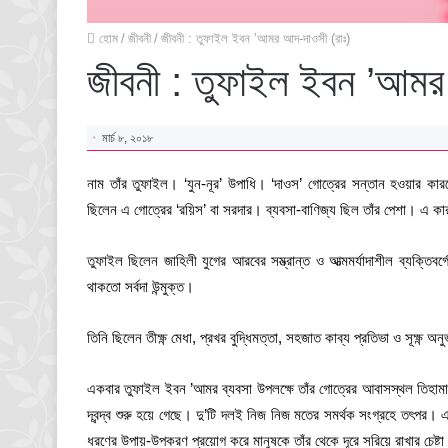
হোম
/
জীবনী
/
জীবনী : তুফাইল ইবন ’আমর আদ-দাওসী (রাঃ)
জীবনী : তুফাইল ইবন ’আমর
মার্চ ৮, ২০১৮
নাম তাঁর তুফাইল। ‘যুন-নূর’ উপাধি। ‘দাওস’ গোত্রের সন্তান হওয়ার 
ছিলেন এ গোত্রের ‘রয়িস’ বা সরদার। ব্যবসা-বাণিজ্য ছিল তাঁর পেশা। এ 
তুফাইল ছিলেন জাহিলী যুগের আরবের সম্ভ্রান্ত ও আত্মমর্যাদাশীল ব্যক্তি
থাকতো সর্বদা উন্মুক্ত।
তিনি ছিলেন তীক্ষ্ণ মেধা, প্রখর বুদ্ধিমত্তা, সহজাত কাব্য প্রতিভা ও সূক্ষ্ণ 
একবার তুফাইল ইবন ’আমর ব্যবসা উপলক্ষে তাঁর গোত্রের আবাসস্থল তিহামা
দ্বন্দ্ব শুরু হয়ে গেছে। দু’টি দলই নিজ নিজ মতের সমর্থক সংগ্রহে তৎপর। 
ধরণের উপায়-উপকরণ প্রয়োগ করে মানুষকে তাঁর থেকে দূরে সরিয়ে রাখার চেষ্টা