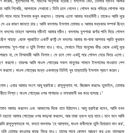
রেছি, মুহাম্মাদের সা. দ্বীনের অনুসারী হয়েছি। বললেনঃ বেটা, তোমার দ্বীনই আমার
যা আমি শিখেছি, আপনাকে শেখাবো। তিনি চলে গেলেন। গোসল করে পবিত্র পোশাক পরে
নি সাথে সাথে ইসলাম কবুল করলেন। তারপর এলো আমার সহধর্মিনী। তাকেও আমি দূরে
ে সে এর কারণ জানতে চায়। আমি বললামঃ ইসলাম তোমার ও আমার মধ্যকার সম্পর্ক ছিন্ন
 সে বললোঃ তাহলে আপনার দ্বীনই আমার দ্বীন। বললামঃ যুশশারা ঝর্ণার পানি দিয়ে গোসল
 ছিল পাহাড়
থেকে প্রবাহিত একটি ঝর্ণা)
সে বললোঃ আমার মা-বাবা আপনার প্রতি কুরবান
বললামঃ ‘যুশ-শারা ও তুমি নিপাত যাও। যাও, সেখানে গিয়ে মানুষের ভীড় থেকে একটু দূরে
পারবে না, সে যিম্মাদারী আমি নিলাম। সে চলে গেল একটু পরে গোসল সেরে ফিরে এলো।
রহণ করলো। তারপর আমি দাওস গোত্রের সকল মানুষের সামনে ইসলামের দাওয়াত পেশ
কাশ করলো। দাওস গোত্রের মধ্যে একমাত্র তিনিই খুব তাড়াতাড়ি ইসলাম গ্রহণ করেন।
হলাম। এবার আমার সংগে আবু হুরাইরা। রাসূলুল্লাহ সা. জিজ্ঞেস করলেঃ তুফাইল, তোমার
ুফরীতে লিপ্ত। দাওস গোত্রের ওপর পাপাচার ও নাফরমানী ভর করে বসেছে।’
ে নামায আদায় করলেন এবং আকাশের দিকে হাত উঠালেন। আবু হুরাইরা বলেন, আমি যখন
নি হয়তো আমার গোত্রের ওপর বদদুআ করবেন, আর তারা ধ্বংস হয়ে যাবে। মনে মনে আমি
রাসূলুল্লাহকে সা. বলতে শুনলামঃ ‘হে আল্লাহ, দাওস কবীলাকে তুমি হিদায়াত দান কর’,
র তুমি তোমার কাওমের কাছে ফিরে যাও। তাদের সাথে কোমল আচরণ কর এবং তাদেরকে