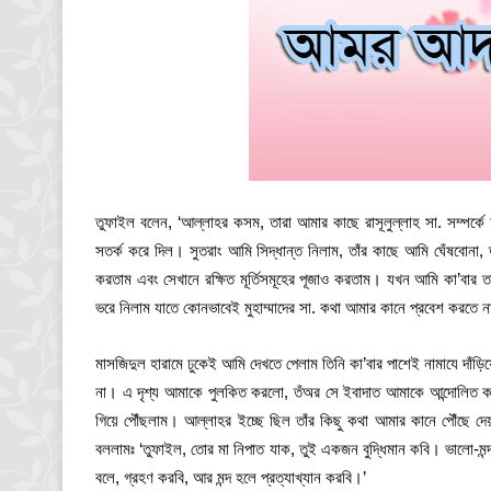
তুফাইল বলেন, ‘আল্লাহর কসম, তারা আমার কাছে রাসূলুল্লাহ সা. সম্পর্কে 
সতর্ক করে দিল। সুতরাং আমি সিদ্ধান্ত নিলাম, তাঁর কাছে আমি ঘেঁষবোনা
করতাম এবং সেখানে রক্ষিত মূর্তিসমূহের পূজাও করতাম। যখন আমি কা’বার তা
ভরে নিলাম যাতে কোনভাবেই মুহাম্মাদের সা. কথা আমার কানে প্রবেশ করতে ন
মাসজিদুল হারামে ঢুকেই আমি দেখতে পেলাম তিনি কা’বার পাশেই নামাযে দাঁড়
না। এ দৃশ্য আমাকে পুলকিত করলো, তঁঅর সে ইবাদাত আমাকে আন্দোলিত করল
গিয়ে পৌঁছলাম। আল্লাহর ইচ্ছে ছিল তাঁর কিছু কথা আমার কানে পৌঁছে দেয়
বললামঃ ‘তুফাইল, তোর মা নিপাত যাক, তুই একজন বুদ্ধিমান কবি। ভালো-মন
বলে, গ্রহণ করবি, আর মন্দ হলে প্রত্যাখ্যান করবি।’