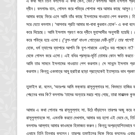
এ কথা শুনে তিনি বললেনঃ এ কথা কেন, বেটা? বললামঃ আমি ইসলাম গ্রহণ ক
দ্বীন। বললামঃ যান, গোসল করে পবিত্র পোশাক পরে আমার কাছে আসুন। 
আমার কাছে ফিরে এলে আমি তাঁর কাছে ইসলামের দাওয়াত পেশ করলাম। তি
সরে যেতে বললাম। ‘আপনার প্রতি আমার মা-বাবা কুরবান হোক’- এ কথা বল
করে দিয়েছে। আমি ইসলাম গ্রহণ করে দ্বীনে মুহাম্মাদীর অনুসারী হয়েছি।
করে পবিত্র হয়ে এসো।
(
‘
যুশ
-শারা
’
দাওস গোত্রের দেবী-মূর্তি
।
তার পাশেই
হোক, ধর্ম ত্যাগের ব্যাপারে আপনি কি যুশ-শারাকে একটুও ভয় পাচ্ছেন না? 
থেকে গোসল করে এসো। এই বধির প্রস্তর-মূর্তি তোমার কোন ক্ষতি করতে 
আমি তার সামনে ইসলামের দাওয়াত পেশ করলাম। সে সানন্দে ইসলাম গ্
করলাম। কিন্তু একমাত্র আবু হুরাইরা ছাড়া প্রত্যেকেই ইতস্ততঃ ভাব প্র
তুফাইল রা. বলেন, ‘অতঃপর আমি মক্কায় রাসূলুল্লাহর সা. খিদমতে হাজির 
পেছনের খবর কি? বললামঃ ‘তাদের অন্তরে মরচে পড়ে গেছে, তারা মারাত্মক ক
আমার এ কথা শোনার পর রাসূলুল্লাহ সা. উঠে দাঁড়ালেন তারপর অজু কর
রাসূলুল্লাহকে সা. এমনকি করতে দেখলাম, আমার ভয় হলো এই ভেবে যে, তি
বললামঃ আল্লাহ আমার কাওমকে হিফাজত করুন। কিন্তু অপ্রত্যাশিতভাবে আমি 
এভাবে তিনি তিনবার বললেন। তারপর তুফাইলের দিকে ফিরে বললেনঃ এবা