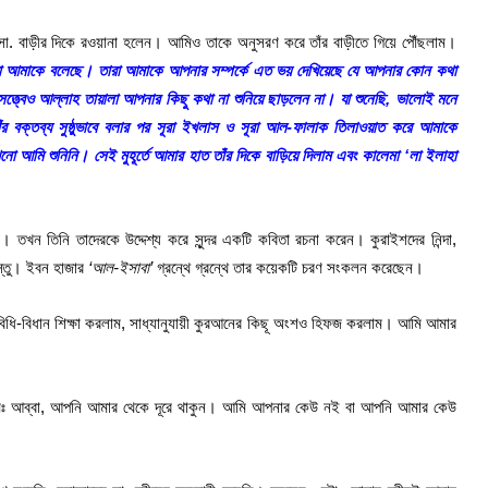
 সা. বাড়ীর দিকে রওয়ানা হলেন। আমিও তাকে অনুসরণ করে তাঁর বাড়ীতে গিয়ে পৌঁছলাম।
কথা আমাকে বলেছে। তারা আমাকে আপনার সম্পর্কে এত ভয় দেখিয়েছে যে আপনার কোন কথা
ত্ত্বেও আল্লাহ তায়ালা আপনার কিছু কথা না শুনিয়ে ছাড়লেন না। যা শুনেছি, ভালোই মনে
র বক্তব্য সুষ্ঠুভাবে বলার পর সূরা ইখলাস ও সূরা আল-ফালাক তিলাওয়াত করে আমাকে
 আমি শুনিনি। সেই মুহূর্তে আমার হাত তাঁর দিকে বাড়িয়ে দিলাম এবং কালেমা ‘লা ইলাহা
 তখন তিনি তাদেরকে উদ্দেশ্য করে সুন্দর একটি কবিতা রচনা করেন। কুরাইশদের নিন্দা,
স্তু। ইবন হাজার
‘
আল
-ইসাবা
’
গ্রন্থে গ্রন্থে তার কয়েকটি চরণ সংকলন করেছেন।
িধি-বিধান শিক্ষা করলাম, সাধ্যানুযায়ী কুরআনের কিছূ অংশও হিফজ করলাম। আমি আমার
ললামঃ আব্বা, আপনি আমার থেকে দূরে থাকুন। আমি আপনার কেউ নই বা আপনি আমার কেউ