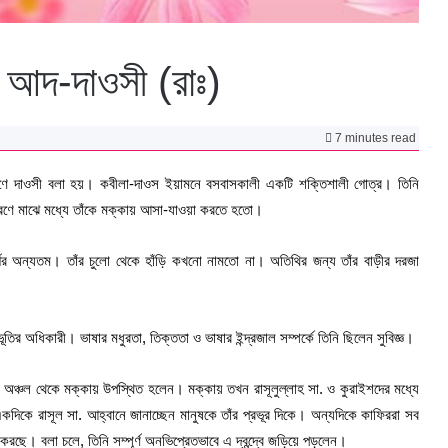
 আদ-দাওসী (রাঃ)
7 minutes read
কারণে দাওসী বলা হয়। কবীলা-দাওস ইয়ামনে বসবাসকালী একটি শক্তিশালী গোত্র। তিনি
কারণে মাঝে মধ্যে তাঁকে মক্কায় আসা-যাওয়া করতে হতো।
বর্গের অন্যতম। তাঁর ‍চুলো থেকে হাঁড়ি কখনো নামতো না। অতিথির জন্য তাঁর বাড়ীর দরজা
অনুভূতির অধিকারী। ভাষার মধুরতা, তিক্ততা ও ভাষার ইন্দ্রজাল সম্পর্কে তিনি ছিলেন সুবিজ্ঞ।
 অঞ্চল থেকে মক্কায় উপস্থিত হলেন। মক্কায় তখন রাসূলুল্লাহ সা. ও কুরাইশদের মধ্যে
একদিকে রাসূল সা. আহ্‌বানে জানাচ্ছেন মানুষকে তাঁর প্রভূর দিকে। অন্যদিকে কাফিররা সব
 করছে। বলা চলে, তিনি সম্পূর্ণ অনভিপ্রেতভাবে এ দ্বন্দ্বে জড়িয়ে পড়লেন।