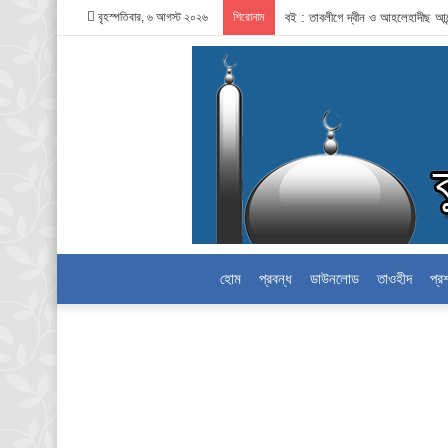
বৃহস্পতিবার, ৬ আগস্ট ২০২৬
শিরোনাম
বই : তাবলীগে দ্বীন ও আহলেহাদীছ আন
হোম
প্রবন্ধ
ডাউনলোড
তাওহীদ
প্র