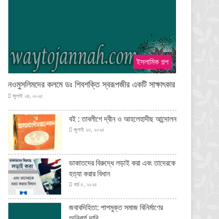
ইসলামিক গল্প
নওমুসলিমদের কলমে ডঃ শিবশক্তি স্বরূপজীর একটি সাক্ষাৎকার
জুলাই ২৪, ২০২৫
বই : তাবলীগে দ্বীন ও আহলেহাদীছ আন্দোলন
জুলাই ২৩, ২০২৫
ডাকাতদের বিরুদ্ধে লড়াই করা এবং তাদেরকে
হত্যা করার বিধান
মার্চ ৫, ২০২৫
জবাবদিহিতা: পাপমুক্ত সমাজ বিনির্মাণের
অনিবার্য দাবি