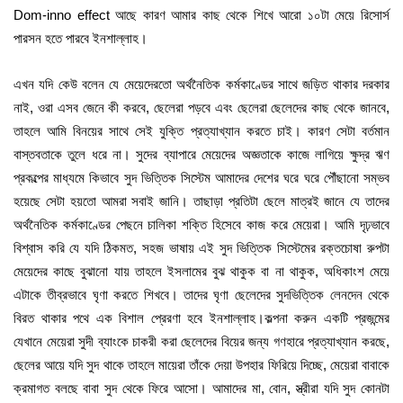
Dom-inno effect আছে কারণ আমার কাছ থেকে শিখে আরো ১০টা মেয়ে রিসোর্স
পারসন হতে পারবে ইনশাল্লাহ।
এখন যদি কেউ বলেন যে মেয়েদেরতো অর্থনৈতিক কর্মকাণ্ডের সাথে জড়িত থাকার দরকার
নাই, ওরা এসব জেনে কী করবে, ছেলেরা পড়বে এবং ছেলেরা ছেলেদের কাছ থেকে জানবে,
তাহলে আমি বিনয়ের সাথে সেই যুক্তি প্রত্যাখ্যান করতে চাই। কারণ সেটা বর্তমান
বাস্তবতাকে তুলে ধরে না। সুদের ব্যাপারে মেয়েদের অজ্ঞতাকে কাজে লাগিয়ে ক্ষুদ্র ঋণ
প্রকল্পের মাধ্যমে কিভাবে সুদ ভিত্তিক সিস্টেম আমাদের দেশের ঘরে ঘরে পৌঁছানো সম্ভব
হয়েছে সেটা হয়তো আমরা সবাই জানি। তাছাড়া প্রতিটা ছেলে মাত্রই জানে যে তাদের
অর্থনৈতিক কর্মকাণ্ডের পেছনে চালিকা শক্তি হিসেবে কাজ করে মেয়েরা। আমি দৃঢ়ভাবে
বিশ্বাস করি যে যদি ঠিকমত, সহজ ভাষায় এই সুদ ভিত্তিক সিস্টেমের রক্তচোষা রুপটা
মেয়েদের কাছে বুঝানো যায় তাহলে ইসলামের বুঝ থাকুক বা না থাকুক, অধিকাংশ মেয়ে
এটাকে তীব্রভাবে ঘৃণা করতে শিখবে। তাদের ঘৃণা ছেলেদের সুদভিত্তিক লেনদেন থেকে
বিরত থাকার পথে এক বিশাল প্রেরণা হবে ইনশাল্লাহ।কল্পনা করুন একটি প্রজন্মের
যেখানে মেয়েরা সুদী ব্যাংকে চাকরী করা ছেলেদের বিয়ের জন্য গণহারে প্রত্যাখ্যান করছে,
ছেলের আয়ে যদি সুদ থাকে তাহলে মায়েরা তাঁকে দেয়া উপহার ফিরিয়ে দিচ্ছে, মেয়েরা বাবাকে
ক্রমাগত বলছে বাবা সুদ থেকে ফিরে আসো। আমাদের মা, বোন, স্ত্রীরা যদি সুদ কোনটা