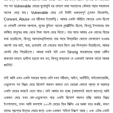
শত শত Vulnerable মেয়ের মুখোমুখি হয় তাহলে তারা শয়তানের ধোঁকায় পড়ার সম্ভাবনা
অনেক বেড়ে যায়। Vulnerable মেয়ে এই টার্মটা গুরুত্বপূর্ণ (যেমন ডিভোর্সড,
Convert, Abuse এর স্বীকার ইত্যাদি)। আমার একটা পরিচিত ক্ষেত্রে এমন ছিলো
যে লোকটি পোশাক আশাকে, মুখের বুলিতে অনেক প্র্যাক্টিসিং ছিলো, কিন্তু ইসলামের নাম
ভাঙ্গিয়ে মানুষের কাছ থেকে টাকা পয়সা মেরে দিতো। তার সাথে আমার এক বোনের বিয়ের
কথা হয়েছিলো, কিন্তু আলহামদুলিল্লাহ তার সাথে বিস্তারিত কোনো যোগাযোগ হওয়ার
আগেই তার ভাই, বাবা, দুলাভাই ওই লোকের সাথে মিশে রেড সিগন্যাল দিয়েছিলো, আমার
বোনটা বেঁচে গিয়েছিলো। আমরা সবাই যদি এমন Strong মাহরামদের দ্বারা বেষ্টিত
থাকতাম তাহলে দুর্ঘটনা হয়তো কম হত, কিন্তু বাস্তবতা যে একদমই আলাদা তাতো আমরা
জানিই!
তাই আমি এমন একটা সময়ের স্বপ্ন দেখি যখন শরীয়াহ, আইন, অর্থনীতি, সাইকোল্যোজি,
এডুকেশন সব ফিল্ডে মেয়ে রিসোর্স পারসন থাকবে যেন মেয়েরা কোনো প্রশ্ন বা দরকারে
একটা মেয়ের কাছেই যেতে পারে। তাই আমার মত হচ্ছে (আল্লাহই ভালো জানেন) আমি
একজন মেয়ে যখন কো-এডুকেশনে পড়ে একটা রিসোর্স পারসন হচ্ছি আমার ফিল্ডে
ইনশাল্লাহ, তখন আমি কমপক্ষে ১০০টা মেয়ের ফ্রি মিক্সিং এর দরজা বন্ধ করছি, কারণ
তাদের প্রশ্নের উত্তর দেয়ার জন্য এখন একজন ‘মহিলা বিকল্প’ আছে। এবং এটার একটা