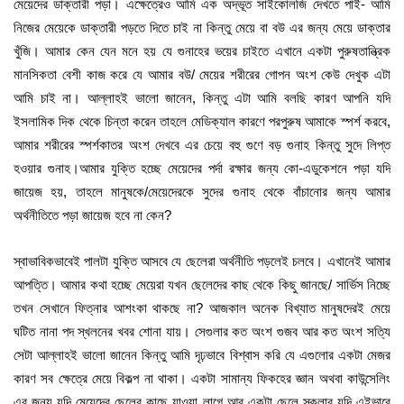
মেয়েদের ডাক্তারী পড়া। এক্ষেত্রেও আমি এক অদ্ভূত সাইকোলজি দেখতে পাই- আমি
নিজের মেয়েকে ডাক্তারী পড়তে দিতে চাই না কিন্তু মেয়ে বা বউ এর জন্য মেয়ে ডাক্তার
খুঁজি। আমার কেন যেন মনে হয় যে গুনাহের ভয়ের চাইতে এখানে একটা পুরুষতান্ত্রিক
মানসিকতা বেশী কাজ করে যে আমার বউ/ মেয়ের শরীরের গোপন অংশ কেউ দেখুক এটা
আমি চাই না। আল্লাহই ভালো জানেন, কিন্তু এটা আমি বলছি কারণ আপনি যদি
ইসলামিক দিক থেকে চিন্তা করেন তাহলে মেডিক্যাল কারণে পরপুরুষ আমাকে স্পর্শ করবে,
আমার শরীরের স্পর্শকাতর অংশ দেখবে এর চেয়ে বহু গুণে বড় গুনাহ কিন্তু সুদে লিপ্ত
হওয়ার গুনাহ।আমার যুক্তি হচ্ছে মেয়েদের পর্দা রক্ষার জন্য কো-এডুকেশনে পড়া যদি
জায়েজ হয়, তাহলে মানুষকে/মেয়েদেরকে সুদের গুনাহ থেকে বাঁচানোর জন্য আমার
অর্থনীতিতে পড়া জায়েজ হবে না কেন?
স্বাভাবিকভাবেই পালটা যুক্তি আসবে যে ছেলেরা অর্থনীতি পড়লেই চলবে। এখানেই আমার
আপত্তি। আমার কথা হচ্ছে মেয়েরা যখন ছেলেদের কাছ থেকে কিছু জানছে/ সার্ভিস নিচ্ছে
তখন সেখানে ফিত্নার আশংকা থাকছে না? আজকাল অনেক বিখ্যাত মানুষদেরই মেয়ে
ঘটিত নানা পদ স্খলনের খবর শোনা যায়। সেগুলার কত অংশ গুজব আর কত অংশ সত্যি
সেটা আল্লাহই ভালো জানেন কিন্তু আমি দৃঢ়ভাবে বিশ্বাস করি যে এগুলোর একটা মেজর
কারণ সব ক্ষেত্রে মেয়ে বিকল্প না থাকা। একটা সামান্য ফিকহের জ্ঞান অথবা কাউন্সেলিং
এর জন্য যদি মেয়েদের ছেলের কাছে যাওয়া লাগে আর একটা ছেলে স্কলার যদি এইভাবে