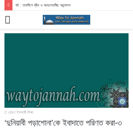
বই : তাবলীগে দ্বীন ও আহলেহাদীছ আন্দোলন
মেনু
হোম
/
ইসলামী শিক্ষা
‘দুনিয়াবী পড়াশোনা’কে ইবাদাতে পরিণত করা-৩