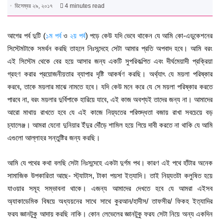
ডিসেম্বর ২৯, ২০১৭
4 minutes read
আগের পর্ব দুটি (
১ম পর্ব
ও
২য় পর্ব
) পড়ে কেউ যদি ভেবে থাকেন যে আমি কো-এডুকেশনের
সিস্টেমটাকে সমর্থন করছি তাহলে নিঃসন্দেহে সেটা আমার প্রতি অপবাদ হবে। আমি বরং
এই সিস্টেম থেকে বের হয়ে আসার জন্য একটি সুপরিকল্পিত এবং দীর্ঘমেয়াদী প্রক্রিয়া
গ্রহণ করার প্রয়োজনীয়তার ব্যাপার দৃষ্টি আকর্ষণ করছি। অর্থ্যাৎ যে ময়লা পরিষ্কার
করবে, তাকে ময়লার মাঝে নামতে হবে। যদি কেউ মনে করে যে সে ময়লা পরিষ্কার করতে
পারবে না, বরং ময়লার দুর্বিপাকে হারিয়ে যাবে, এই কাজ অবশ্যই তাদের জন্য না। আমাদের
আরো মাথায় রাখতে হবে যে এই কাজে নিয়্যতের পরিশুদ্ধতা বজায় রাখা সবচেয়ে বড়
চ্যালেঞ্জ। আমরা যেনো দুনিয়ার ইঁদুর দৌঁড়ে শামিল হয়ে গিয়ে দাবী করতে না থাকি যে আমি
এগুলো আল্লাহর সন্তুষ্টির জন্য করছি।
আমি যে পথের কথা বলছি সেটা নিঃসন্দেহে একটা দুর্গম পথ। কারণ এই পথে হাঁটার অনেক
সামাজিক উপকারিতা আছে- স্ট্যাটাস, টাকা পয়সা ইত্যাদি। তাই নিয়্যতটা কলুষিত হয়ে
যাওয়ার সমূহ সম্ভাবনা থাকে। এজন্য আমাদের দেখতে হবে যে আমরা এইসব
অ্যাকাডেমিক বিষয়ে অধ্যয়নের সাথে সাথে কুরআন/হাদীস/ তাফসীর/ ফিকহ ইত্যাদির
ফরয জ্ঞানটুকু আদায় করছি নাকি। কোন লেভেলের জ্ঞানটুকু ফরয সেটা নিয়ে অন্য একদিন