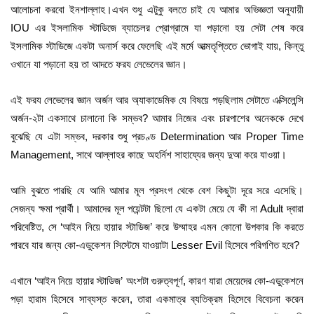
আলোচনা করবো ইনশাল্লাহ।এখন শুধু এটুকু বলতে চাই যে আমার অভিজ্ঞতা অনুযায়ী
IOU এর ইসলামিক স্টাডিজে ব্যাচেলর প্রোগ্রামে যা পড়ানো হয় সেটা শেষ করে
ইসলামিক স্টাডিজে একটা অনার্স করে ফেলেছি এই মর্মে আত্মতৃপ্তিতে ভোগাই যায়, কিন্তু
ওখানে যা পড়ানো হয় তা আদতে ফরয লেভেলের জ্ঞান।
এই ফরয লেভেলের জ্ঞান অর্জন আর অ্যাকাডেমিক যে বিষয়ে পড়ছিলাম সেটাতে এক্সিলেন্সি
অর্জন-২টা একসাথে চালানো কি সম্ভব? আমার নিজের এবং চারপাশের অনেককে দেখে
বুঝেছি যে এটা সম্ভব, দরকার শুধু প্রচণ্ড Determination আর Proper Time
Management, সাথে আল্লাহর কাছে অহর্নিশ সাহায্যের জন্য দুআ করে যাওয়া।
আমি বুঝতে পারছি যে আমি আমার মূল প্রসংগ থেকে বেশ কিছুটা দূরে সরে এসেছি।
সেজন্য ক্ষমা প্রার্থী। আমাদের মূল পয়েন্টটা ছিলো যে একটা মেয়ে যে কী না Adult দ্বারা
পরিবেষ্টিত, সে ‘আইন নিয়ে হায়ার স্টাডিজ’ করে উম্মাহর এমন কোনো উপকার কি করতে
পারবে যার জন্য কো-এডুকেশন সিস্টেমে যাওয়াটা Lesser Evil হিসেবে পরিগণিত হবে?
এখানে ‘আইন নিয়ে হায়ার স্টাডিজ’ অংশটা গুরুত্বপূর্ণ, কারণ যারা মেয়েদের কো-এডুকেশনে
পড়া হারাম হিসেবে সাব্যস্ত করেন, তারা একমাত্র ব্যতিক্রম হিসেবে বিবেচনা করেন