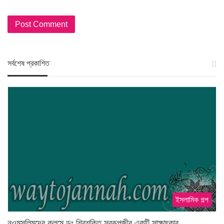
স‍র্বশেষ প্রকাশিত
ইসলামিক গল্প
নওমুসলিমদের কলমে ডঃ শিবশক্তি স্বরূপজীর একটি সাক্ষাৎকার