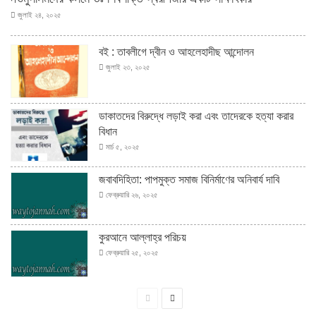
জুলাই ২৪, ২০২৫
বই : তাবলীগে দ্বীন ও আহলেহাদীছ আন্দোলন
জুলাই ২৩, ২০২৫
ডাকাতদের বিরুদ্ধে লড়াই করা এবং তাদেরকে হত্যা করার
বিধান
মার্চ ৫, ২০২৫
জবাবদিহিতা: পাপমুক্ত সমাজ বিনির্মাণের অনিবার্য দাবি
ফেব্রুয়ারি ২৬, ২০২৫
কুরআনে আল্লাহ্‌র পরিচয়
ফেব্রুয়ারি ২৫, ২০২৫
পূর্বের
পরবর্তী