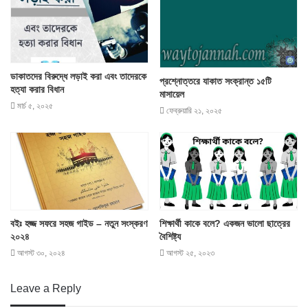
ডাকাতদের বিরুদ্ধে লড়াই করা এবং তাদেরকে
প্রশ্নোত্তরে যাকাত সংক্রান্ত ১৫টি
হত্যা করার বিধান
মাসায়েল
মার্চ ৫, ২০২৫
ফেব্রুয়ারি ২১, ২০২৫
বইঃ হজ্জ সফরে সহজ গাইড – নতুন সংস্করণ
শিক্ষার্থী কাকে বলে? একজন ভালো ছাত্রের
২০২৪
বৈশিষ্ট্য
আগস্ট ৩০, ২০২৪
আগস্ট ২৫, ২০২৩
Leave a Reply