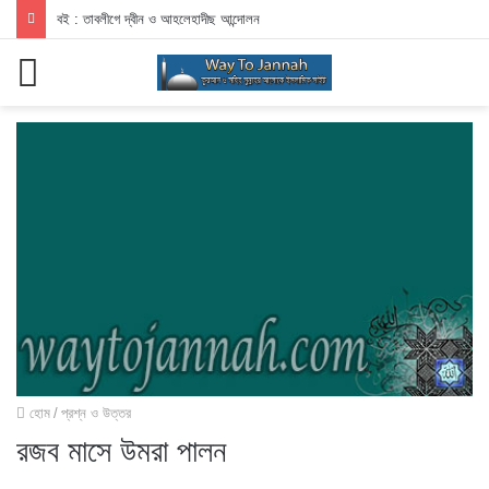
বই : তাবলীগে দ্বীন ও আহলেহাদীছ আন্দোলন
মেনু
হোম
/
প্রশ্ন ও উত্তর
রজব মাসে উমরা পালন