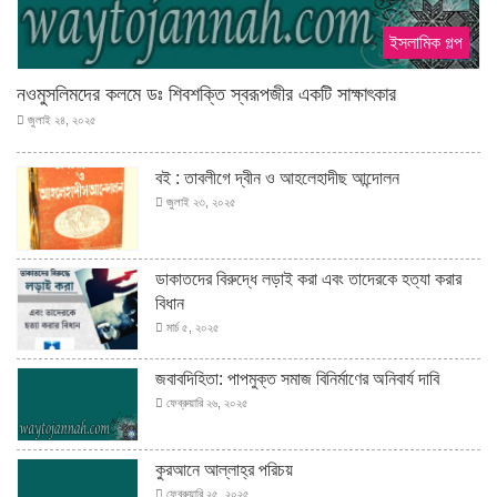
ইসলামিক গল্প
নওমুসলিমদের কলমে ডঃ শিবশক্তি স্বরূপজীর একটি সাক্ষাৎকার
জুলাই ২৪, ২০২৫
বই : তাবলীগে দ্বীন ও আহলেহাদীছ আন্দোলন
জুলাই ২৩, ২০২৫
ডাকাতদের বিরুদ্ধে লড়াই করা এবং তাদেরকে হত্যা করার
বিধান
মার্চ ৫, ২০২৫
জবাবদিহিতা: পাপমুক্ত সমাজ বিনির্মাণের অনিবার্য দাবি
ফেব্রুয়ারি ২৬, ২০২৫
কুরআনে আল্লাহ্‌র পরিচয়
ফেব্রুয়ারি ২৫, ২০২৫