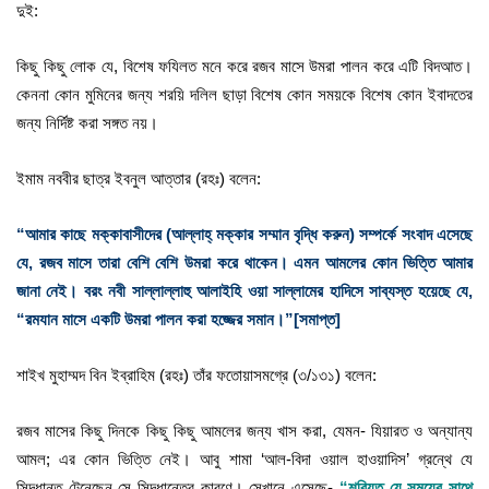
দুই:
কিছু কিছু লোক যে, বিশেষ ফযিলত মনে করে রজব মাসে উমরা পালন করে এটি বিদআত।
কেননা কোন মুমিনের জন্য শরয়ি দলিল ছাড়া বিশেষ কোন সময়কে বিশেষ কোন ইবাদতের
জন্য নির্দিষ্ট করা সঙ্গত নয়।
ইমাম নববীর ছাত্র ইবনুল আত্তার (রহঃ) বলেন:
“আমার কাছে মক্কাবাসীদের (আল্লাহ্‌ মক্কার সম্মান বৃদ্ধি করুন) সম্পর্কে সংবাদ এসেছে
যে, রজব মাসে তারা বেশি বেশি উমরা করে থাকেন। এমন আমলের কোন ভিত্তি আমার
জানা নেই। বরং নবী সাল্লাল্লাহু আলাইহি ওয়া সাল্লামের হাদিসে সাব্যস্ত হয়েছে যে,
“রমযান মাসে একটি উমরা পালন করা হজ্জের সমান।”[সমাপ্ত]
শাইখ মুহাম্মদ বিন ইব্রাহিম (রহঃ) তাঁর ফতোয়াসমগ্রে (৩/১৩১) বলেন:
রজব মাসের কিছু দিনকে কিছু কিছু আমলের জন্য খাস করা, যেমন- যিয়ারত ও অন্যান্য
আমল; এর কোন ভিত্তি নেই। আবু শামা ‘আল-বিদা ওয়াল হাওয়াদিস’ গ্রন্থে যে
সিদ্ধান্ত টেনেছেন সে সিদ্ধান্তের কারণে। সেখানে এসেছে-
“শরিয়ত যে সময়ের সাথে