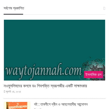
স‍র্বশেষ প্রকাশিত
ইসলামিক গল্প
নওমুসলিমদের কলমে ডঃ শিবশক্তি স্বরূপজীর একটি সাক্ষাৎকার
জুলাই ২৪, ২০২৫
বই : তাবলীগে দ্বীন ও আহলেহাদীছ আন্দোলন