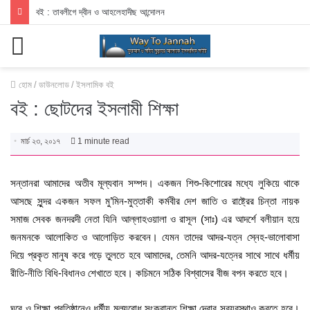
বই : তাবলীগে দ্বীন ও আহলেহাদীছ আন্দোলন
মেনু
হোম
/
ডাউনলোড
/
ইসলামিক বই
বই : ছোটদের ইসলামী শিক্ষা
মার্চ ২৩, ২০১৭
1 minute read
সন্তানরা আমাদের অতীব মূল্যবান সম্পদ। একজন শিশু-কিশোরের মধ্যে লুকিয়ে থাকে
আসছে সুন্দর একজন সফল মু’মিন-মুত্তাকী কর্মবীর দেশ জাতি ও রাষ্ট্রের চিন্তা নায়ক
সমাজ সেবক জনদরদী নেতা যিনি আল্লাহওয়ালা ও রাসূল (সাঃ) এর আদর্শে বলীয়ান হয়ে
জনমনকে আলোকিত ও আলোড়িত করবেন। যেমন তাদের আদর-যত্ন স্নেহ-ভালোবাসা
দিয়ে প্রকৃত মানুষ করে গড়ে তুলতে হবে আমাদের, তেমনি আদর-যত্নের সাথে সাথে ধর্মীয়
রীতি-নীতি বিধি-বিধানও শেখাতে হবে। কচিমনে সঠিক বিশ্বাসের বীজ বপন করতে হবে।
ঘরে ও শিক্ষা প্রতিষ্ঠানেও ধর্মীয় মূল্যবোধ সংক্রান্ত শিক্ষা দেবার সুব্যবস্থাও করতে হবে।