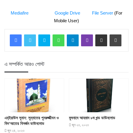
Mediafire
Google Drive
File Server
(For
Mobile User)
Skype
WhatsApp
Telegram
Viber
Share via Email
Print
এ সম্পর্কিত আরও পোস্ট
এহ্‌ইয়াউস সুনান: সুন্নাতের পুনরুজ্জীবন ও
মুসনাদে আহমাদ ৮ম খন্ড ডাউনলোড
বিদ‘আতের বিসর্জন ডাউনলোড
জুন ২৩, ২০২৩
জুন ২৪, ২০২৩