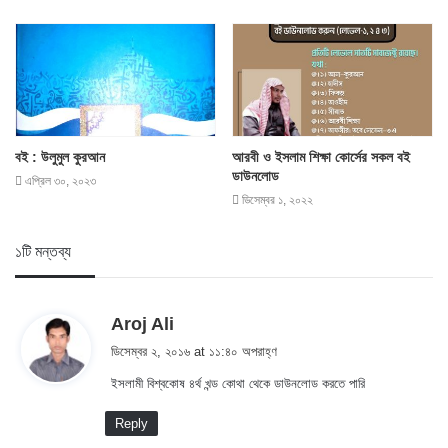
বই : উলুমুল কুরআন
আরবী ও ইসলাম শিক্ষা কোর্সের সকল বই
ডাউনলোড
এপ্রিল ৩০, ২০২৩
ডিসেম্বর ১, ২০২২
১টি মন্তব্য
s
Aroj Ali
a
ডিসেম্বর ২, ২০১৬ at ১১:৪০ অপরাহ্ণ
y
ইসলামী বিশ্বকোষ ৪র্থ খন্ড কোথা থেকে ডাউনলোড করতে পারি
s
:
Reply