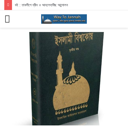
বই : তাবলীগে দ্বীন ও আহলেহাদীছ আন্দোলন
মেনু