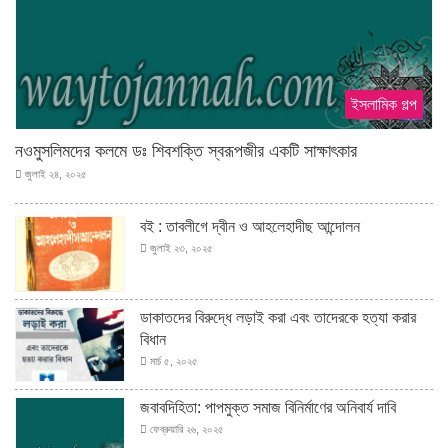
ইসলামিক গল্প
নওমুসলিমদের কলমে ডঃ শিবশক্তি স্বরূপজীর একটি সাক্ষাৎকার
জুলাই ২৪, ২০২৫
বই : তাবলীগে দ্বীন ও আহলেহাদীছ আন্দোলন
জুলাই ২৩, ২০২৫
ডাকাতদের বিরুদ্ধে লড়াই করা এবং তাদেরকে হত্যা করার
বিধান
মার্চ ৫, ২০২৫
জবাবদিহিতা: পাপমুক্ত সমাজ বিনির্মাণের অনিবার্য দাবি
ফেব্রুয়ারি ২৬, ২০২৫