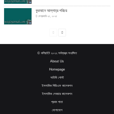
কুরআনে আল্লাহ্‌র পরিচয়
ফেব্রুয়ারি ২৫, ২০২৫
পূর্বের
পরবর্তী
পাতা
পাতা
© কপিরাইট ২০২২ সর্বস্বত্ত্ব সংরক্ষিত
About Us
Homepage
অতিথি পোস্ট
ইসলামিক পিডিএফ কালেকশন
ইসলামিক লেকচার কালেকশন
প্রথম পাতা
যোগাযোগ