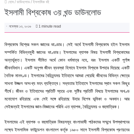
হোম
/
ডাউনলোড
/
ইসলামিক বই
ইসলামী বিশ্বকোষ ৩য় খন্ড ডাউনলোড
নভেম্বর ১৩, ২০১৬
1 minute read
বিশ্বকোষ বিশ্বের সকল জ্ঞানের ভাণ্ডার। সেই অর্থে ইসলামী বিশ্বকোষ হইল ইসলাম
সম্পর্কিত বিভিন্নমুখী জ্ঞানের ভাণ্ডার। ইসলামের ব্যাপক বিষয় ইসলামী বিশ্বকোষের
অন্তর্ভুক্ত। ইসলাম সীমিত অর্থে কোন ধর্মমাত্র নহে, বরং ইসলাম একটি পূর্ণাঙ্গ
জীবনবিধান। একটি অনুপম জীবন ব্যবস্থা হিসাবে ইসলাম বিশ্বকে উপহার দিয়েছে একটি
নৈতিক মানদণ্ড। ইসলামের বৈচিত্ৰ্যময় ইতিহাসে আমরা পেয়েছি জীবনের বিভিন্ন ক্ষেত্রে
সাধনা উজ্জল অসংখ্য মহৎ ব্যক্তিত্ব। সভ্যতার ইতিহাসে ইসলামের স্থান সকল কিছুর
শীর্ষে। জীবন ও ইতিহাসের প্রতিটি স্তরে এবং সৃষ্টির প্রতিটি বিষয়ে ইসলামের অখণ্ড
মনােযোগ রহিয়াছে এবং সেই সঙ্গে রহিয়াছে উহার বিশেষ ভূমিকা ও অবদান। আর
সেইজন্যই ইসলামের জ্ঞান-বিজ্ঞানের পরিধি এত ব্যাপক, বৈচিত্ৰ্যময় ও বহুমাত্রিক।
ইসলামের এই ব্যাপক ও বহুমাত্রিক বিষয়সমূহ বাংলাভাষী পাঠকদের সম্মুখে উপস্থাপনের
লক্ষ্যে ইসলামিক ফাউন্ডেশন বাংলাদেশ কর্তৃক ১৯৮০ সালে ইসলামী বিশ্বকোষ প্রণয়নের