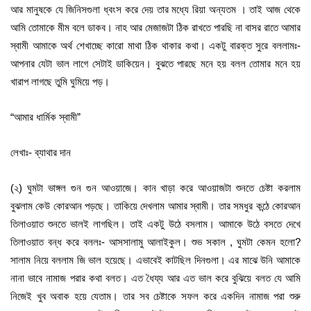
আর মানুষকে যে জিনিসগুলা ধ্বংস করে দেয় তার মধ্যে রিয়া অন্যতম । তাই আজ থেকে
আমি তোমাকে মীম বলে ডাকব। নাহ আর মেজাজটা ঠিক রাখতে পারছি না বাসর রাতে আমার
স্বামী আমাকে অর্থ শেখাচ্ছে কারো মাথা ঠিক থাকার কথা। একটু বারক্ত সুরে বললামঃ-
আপনার যেটা ভাল লাগে সেটাই ডাকিয়েন। বুঝতে পারছে মনে হয় বলল তোমার মনে হয়
খারাপ লাগছে তুমি ঘুমিয়ে পড়।
“আমার ধার্মিক স্বামী”
লেখাঃ- ব্যাথার দান
(২) ঘুমটা ভাঙ্গল গুন গুন আওয়াজে। কান খাড়া করে আওয়াজটা শুনতে চেষ্টা করলাম
বুঝলাম কেউ কোরআন পড়ছে। তাকিয়ে দেখলাম আমার স্বামী। তার সমধুর কন্ঠে কোরআন
তিলাওয়াত শুনতে ভালই লাগছিল। তাই একটু উঠে বসলাম। আমাকে উঠে বসতে দেখে
তিলাওয়াত বন্ধ করে বললঃ- আসসালামু আলাইকুল। শুভ সকাল , ঘুমটা কেমন হলো?
সালাম নিয়ে বললাম জি ভাল হয়েছে। এভাবেই কাটছিল দিনগুলা। এর মাঝে উনি আমাকে
নানা ভাবে নামাজ পরার কথা বলত। এত ধৈয্য আর এত ভাল করে বুঝিয়ে বলত যে আমি
নিজেই খুব অবাক হয়ে যেতাম। তার সব চেষ্টাকে সফল করে একদিন নামাজ পরা শুরু