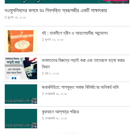
নওমুসলিমদের কলমে ডঃ শিবশক্তি স্বরূপজীর একটি সাক্ষাৎকার
জুলাই ২৪, ২০২৫
বই : তাবলীগে দ্বীন ও আহলেহাদীছ আন্দোলন
জুলাই ২৩, ২০২৫
ডাকাতদের বিরুদ্ধে লড়াই করা এবং তাদেরকে হত্যা করার
বিধান
মার্চ ৫, ২০২৫
জবাবদিহিতা: পাপমুক্ত সমাজ বিনির্মাণের অনিবার্য দাবি
ফেব্রুয়ারি ২৬, ২০২৫
কুরআনে আল্লাহ্‌র পরিচয়
ফেব্রুয়ারি ২৫, ২০২৫