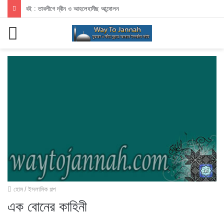
বই : তাবলীগে দ্বীন ও আহলেহাদীছ আন্দোলন
মেনু
হোম
/
ইসলামিক গল্প
এক বোনের কাহিনী