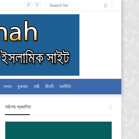
Search
for
সলাত
কুরআন
নারী
জীবনী
অর্থনীতি
স‍র্বশেষ প্রকাশিত