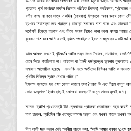
অনেকে আবার ইসলামের বৈপ্লবিক এবং সংস্কারমূলক আহ্বানের প্রতি আকৃষ্
গ্রহনের পূর্বে মার্গারেট মার্কাস হিসেবে পরিচিত ছিলেন) বলছিলেন, “খৃষ্টধ
ধর্মীয় কাজ না করে মাত্র একদিন (রোববার) ঈশ্বরকে স্মরন করার কোন য
ব্যপারে নিরাসক্ত হয়ে পড়ছিল। তাছাড়া সমাজের নানা বাজে এবং মানবতা 
সর্বোপরি ত্রিত্ব মতবাদ এবং যীশুর সংজ্ঞা নিয়েও নানা রকম সংশয় আম
কুরআন পাঠ করে আমি আগেই বুঝতে পেরেছিলাম ইসলাম শুধুমাত্র একটা ধর্ম 
আমি আসলে কখনোই খৃষ্টধর্মের জটিল তত্ত্ব কিংবা নৈতিক, সামাজিক, রাজনৈতি
মেনে নিতে পারছিলাম না। বাইবেল বা ইহুদী ধর্মগ্রন্থের তুলনায় কুরআনের 
সমাধান আলোচিত হয়েছে। এমনকি এতে অতীতের বিভিন্ন জাতি ও সভ্যতার 
পৃথিবীর বিভিন্ন স্থানে দেখতে পাচ্ছি।”
ইসলাম গ্রহণের পর এখন কেমন আছেন তারা? তারা কি এত নিয়ম কানুন ভাল্
কোন অজুহাতে হিজাব ছাড়াই চলাফেরা করছেন? আসুন তাদের মুখেই শুনি।
সাবেক ব্রিটিশ প্রধানমন্ত্রী টনি ব্লেয়ারের শ্যালিকা তেতাল্লিশ বছর বয়ে
মাথা ঢাকেন, প্রতিদিন পাঁচ ওয়াক্ত নামাজ পড়েন এবং যখনই পারেন তখনই 
লিন আলী মনে করেন সেই স্মরনীয় রাতের কথা, “আমি আমার বন্ধুর ২১তম জন