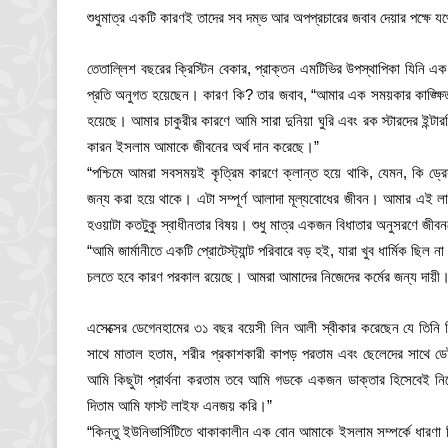
শুধুমাত্র একটি কারণই তাদের সব দম্ভ আর অপপ্রচারের জবাব দেয়ার পক্ষে যথে
তেতাল্লিশ বছরের ক্রিস্টিন বেকার, প্রাক্তন এমটিভির উপস্থাপিকা যিনি 
প্রতি অনুগত হয়েছেন। কারণ কি? তার জবাব, “আমার এক সময়কার কাঙ্ক্ষি
হয়েছে। আমার চাকুরীর কারণে আমি সারা দুনিয়া ঘুরি এবং রক স্টারদের ইন্
কারন ইসলাম আমাকে জীবনের অর্থ দান করেছে।”
“পশ্চিমে আমরা সবসময়ই কৃত্রিম কারণে ক্লান্ত হয়ে থাকি, যেমন, কি ড্রে
জন্য করা হয়ে থাকে। এটা সম্পূর্ণ আলাদা মূল্যবোধের জীবন। আমার এই লা
হওয়াটা কতটুকু স্বাধীনতার বিষয়। শুধু মাত্র একজন বিধাতার অনুসরণে জীবন
“আমি জার্মানীতে একটি প্রোটেস্ট্যান্ট পরিবারে বড় হই, যারা খুব ধার্মিক ছ
চলতে হবে কারণ পরকাল রয়েছে। আমরা আমাদের নিজেদের কর্মের জন্য দায়ী
এসেক্সের ডেগেনহামের ৩১ বছর বয়েসী লিন আলী স্বীকার করেছেন যে তিনি ছি
সাথে মাতাল হতাম, শরীর প্রকাশকারী কাপড় পরতাম এবং ছেলেদের সাথে ডেট
আমি কিছুটা প্রার্থনা করতাম তবে আমি গডকে একজন ডাক্তার হিসেবেই ন
দিতাম আমি ফাস্ট লাইফ এনজয় করি।”
“কিন্তু ইউনিভার্সিটিতে থাকাকালীন এক বোন আমাকে ইসলাম সম্পর্কে ধারণ