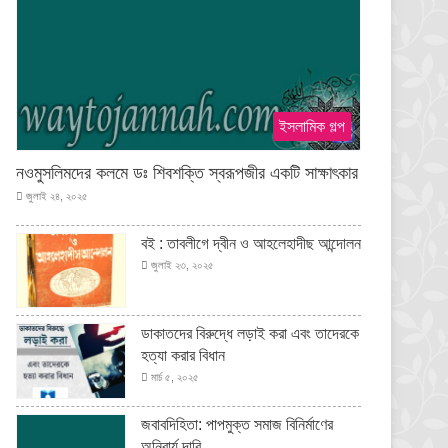
ইসলামিক গল্প
নওমুসলিমদের কলমে ডঃ শিবশক্তি স্বরূপজীর একটি সাক্ষাৎকার
জুলাই ২৪, ২০২৫
বই : তাবলীগে দ্বীন ও আহলেহাদীছ আন্দোলন
জুলাই ২৩, ২০২৫
ডাকাতদের বিরুদ্ধে লড়াই করা এবং তাদেরকে
হত্যা করার বিধান
মার্চ ৫, ২০২৫
জবাবদিহিতা: পাপমুক্ত সমাজ বিনির্মাণের
অনিবার্য দাবি