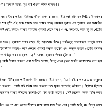
ষ্ট। আর তা হলো, ঘুণে ধরা পশ্চিমা জীবন ব্যবস্থা।
এক সময়ে উদার পশ্চিমা স্টাইলের জীবন যাপন করেছেন, তিনি সেই জীবনকে ফিরিয়ে ইসলামের
ত “যা খুশী” এই উদার সমাজ আজ আমার কাছে লেফাফা দুরস্ত এক শূন্যতা বলে প্রমানিত
টারভিউ নেই, তাতেও আমার অন্তরে শূন্যতা থেকে যায়। এখন, সবশেষে, আমি তৃপ্তি পেয়েছি
স পড়ব। ইসলামে সবার লক্ষ্য উঁচু গন্তব্যের দিকে। সবকিছুই আল্লাহকে সন্তুষ্ট করার
ইফস্টাইল সত্ত্বেও আমি ভেতরে শূন্যতা অনুভব করেছি এবং অনুভব করতে পেরেছি মুসলিম
কে পবিত্র করার মাধ্যমে। তুমি সমস্ত ক্রেজের পিছনে ছুটছ না।”
িল না। আমি ড্রিংক করতাম এবং পার্টিতে যেতাম, কিন্তু এখন বুঝতে পারছি আমাদেরকে ভাল হয়ে
।”
লেন টিপিক্যাল পার্টি লাভিং টিন এজার। তিনি বলেন, “আমি বাইরে যেতাম এবং বন্ধুদের
 করতাম। আমি পার্ট টাইম কাজ করতাম তবে মূলত ক্লাবেই কাটাতাম। খ্রিষ্টান হিসেবে
িয়েছিলাম আমার জীবনের সমস্যাগুলো ঠিক করার জন্যে। কেউ জিজ্ঞেস করলে আমি জবাব
া দিল এবং তা যেন আমার জীবনের সাথে খাপে খাপে মিলে গেল। আমি জানি, সব কিছুর উপরে