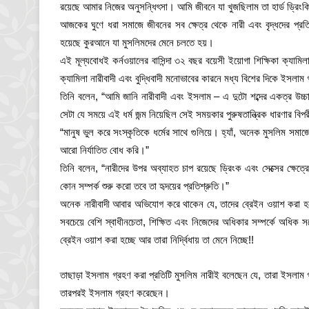
রয়েছে আমার নিজের অনুসন্ধিৎসা। আমি জীবনে যা খুজছিলাম তা হার্ড ড্রিংকিং
আজকের ঘুণে ধরা সমাজে জীবনের সব ক্ষেত্র থেকে নারী এবং বৃদ্ধদের প্
হয়েছে কুরআনে যা মুসলিমদের মেনে চলতে হয়।
এই মূল্যবোধই কর্নওয়ালের বাসিন্দা ৩২ বছর বয়েসী ইয়োগা শিক্ষিকা ক্যামিল
ক্যামিলা নারীবাদী এবং বুদ্ধিবাদী মনোভাবের কারনে মধ্য বিশের দিকে ইসলা
তিনি বলেন, “আমি জানি নারীবাদী এবং ইসলাম – এ দুটো শব্দের একত্র উচ্চা
সেটা যে সময়ে এই ধর্ম জন্ম নিয়েছিল সেই সময়কার পুরুষতান্ত্রিক ধারণার বি
“মানুষ ভুল করে সংস্কৃতিকে ধর্মের সাথে গুলিয়ে। হ্যাঁ, অনেক মুসলিম সমা
আরো নির্যাতিত বোধ করি।”
তিনি বলেন, “নারীদের উপর অব্যাহত চাপ রয়েছে ড্রিংক এবং সেক্সের ক্ষে
কোন সম্পর্ক শুরু করো তবে তা হৃদয়ের প্রতিশ্রুতি।”
অনেক নারীবাদী আবার অভিযোগ করে থাকেন যে, তাদের ব্রেইন ওয়াশ করা হচ্
সবচেয়ে বেশি স্বাধীনচেতা, শিক্ষিত এবং নিজেদের অধিকার সম্পর্কে অধি
ব্রেইন ওয়াশ করা হচ্ছে আর তারা নির্দ্বিধায় তা মেনে নিচ্ছে!!
তাছাড়া ইসলাম গ্রহণ করা প্রতিটি মুসলিম নারীই বলেছেন যে, তারা ইসলাম 
তারপরই ইসলাম গ্রহণ করেছেন।