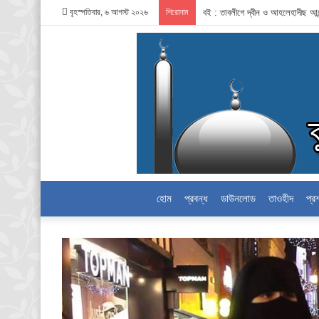
বৃহস্পতিবার, ৬ আগস্ট ২০২৬
শিরোনাম
বই : তাবলীগে দ্বীন ও আহলেহাদীছ আন
হোম
প্রবন্ধ
ডাউনলোড
তাওহীদ
প্র