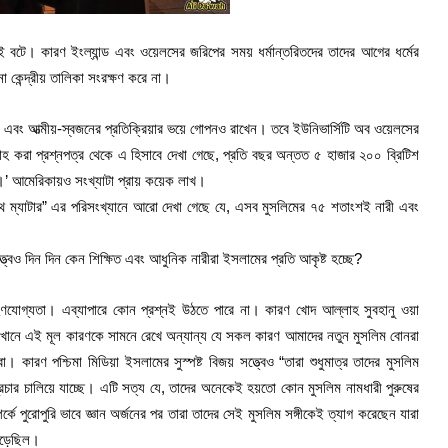
ই বটে। কারণ ইংল্যান্ড এবং ওয়েলসের জরিপের সময় ধর্মান্তরিতদের তাদের আগের ধর্মের
 কেন্দ্রীয় তালিকা সংরক্ষণ করে না।
ান্ধব এবং আত্মীয়-স্বজনের প্রতিক্রিয়ার ভয়ে গোপনও রাখেন। তবে ইউনিভার্সিটি অব ওয়েলসের
াহ করা প্রশ্নপত্র থেকে এ হিসাবে দেখা গেছে, প্রতি বছর অন্তত ৫ হাজার ২০০ ব্রিটিশ
াখ।’ আমেরিকায়ও সংখ্যাটা প্রায় কয়েক লাখ।
ইথ ম্যাটার” এর পরিসংখ্যানে আরো দেখা গেছে যে, এসব মুসলিমের ৭৫ শতাংশই নারী এবং
ত্বেও দিন দিন কেন শিক্ষিত এবং আধুনিক নারীরা ইসলামের প্রতি আকৃষ্ট হচ্ছে?
্রহণযোগ্যতা। এব্যাপারে কোন প্রশ্নই উঠতে পারে না। কারণ খোদ আল্লাহ সুবহানু ওয়া
এখানে এই মূল কারণকে সামনে রেখে অন্যান্য যে সকল কারণ আমাদের নতুন মুসলিম বোনরা
কারণ পশ্চিমা মিডিয়া ইসলামের সুস্পষ্ট বিজয় সত্ত্বেও “তারা শুধুমাত্র তাদের মুসলিম
্রচার চালিয়ে যাচ্ছে। এটি সত্য যে, তাদের অনেকেই হয়তো কোন মুসলিম নামধারী পুরুষের
কে পুরোপুরি ভাবে জ্ঞান অর্জনের পর তারা তাদের সেই মুসলিম সঙ্গীকেই ত্যাগ করেছেন যারা
পড়েছিল।