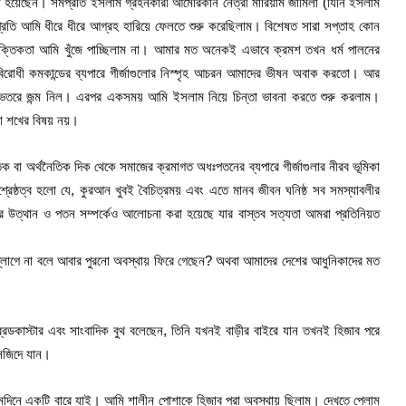
ট হয়েছেন। সমপ্রতি ইসলাম গ্রহনকারী আমেরিকান নেত্রী মারিয়াম জামিলা (যিনি ইসলাম
র্মের প্রতি আমি ধীরে ধীরে আগ্রহ হারিয়ে ফেলতে শুরু করেছিলাম। বিশেষত সারা সপ্তাহ কোন
ৌক্তিকতা আমি খুঁজে পাচ্ছিলাম না। আমার মত অনেকই এভাবে ক্রমশ তখন ধর্ম পালনের
বিরোধী কমকান্ডের ব্যপারে গীর্জাগুলোর নিস্পৃহ আচরন আমাদের ভীষন অবাক করতো। আর
ার ভেতরে জন্ম নিল। এরপর একসময় আমি ইসলাম নিয়ে চিন্তা ভাবনা করতে শুরু করলাম।
বা শখের বিষয় নয়।
ক বা অর্থনৈতিক দিক থেকে সমাজের ক্রমাগত অধঃপতনের ব্যপারে গীর্জাগুলার নীরব ভূমিকা
শ্রেষ্ঠত্ব হলো যে, কুরআন খুবই বৈচিত্রময় এবং এতে মানব জীবন ঘনিষ্ঠ সব সমস্যাবলীর
উত্থান ও পতন সম্পর্কেও আলোচনা করা হয়েছে যার বাস্তব সত্যতা আমরা প্রতিনিয়ত
লাগে না বলে আবার পুরনো অবস্থায় ফিরে গেছেন? অথবা আমাদের দেশের আধুনিকাদের মত
সী ব্রডকাস্টার এবং সাংবাদিক বুথ বলেছেন, তিনি যখনই বাড়ীর বাইরে যান তখনই হিজাব পরে
মসজিদে যান।
্মদিনে একটি বারে যাই। আমি শালীন পোশাকে হিজাব পরা অবস্থায় ছিলাম। দেখতে পেলাম