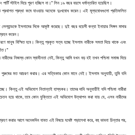
 পার্টি স্টাইল দিয়ে পূরণ হচ্ছিল না।” লিন ১৯ বছর বয়সে ধর্মান্তরিত হয়েছিল।
রতি প্রথাগত শ্রদ্ধা কমে যাওয়ায় অনেকে দুঃখবোধ করেন। এই মূল্যবোধগুলো প্রতিফলিত
া লেল্যান্ডকে ইসলামের দিকে আকৃষ্ট করেছে। দুই বছর বয়েসী কন্যা ইনায়ার সিঙ্গল মাদার
ম গ্রহন করেন।
রণে মানুষ বিস্মিত হবে। কিন্তু প্রকৃত সত্য হচ্ছে ইসলাম নারীকে সমতা দিয়ে থাকে এবং
পরীত।”
জে নারীদের নিজস্ব কোন স্বাধীনতা নেই, কিন্তু আমি যখন বড় হই তখন পশ্চিমা সমাজ দিয়ে
ত্রে পুরুষের মত আচরণ করার। এর সত্যিকার কোন মানে নেই। ইসলাম অনুযায়ী, তুমি যদি
ছে। কিন্তু এই অভিযোগ নিতান্তই হাস্যকর। তাদের দাবি অনুযায়ীই যদি পশ্চিমা নারীরা
ক সচেতন হয়ে থাকে, তবে কোন যুক্তিতে এই অভিযোগ উত্থাপন করা যায় যে, এসব নারীদের
গ্রহণ করার আগে অনেকদিন যাবত এই বিষয়ে যথেষ্ট পড়ালেখা করে, বহু ভাবনা চিন্তার পর,