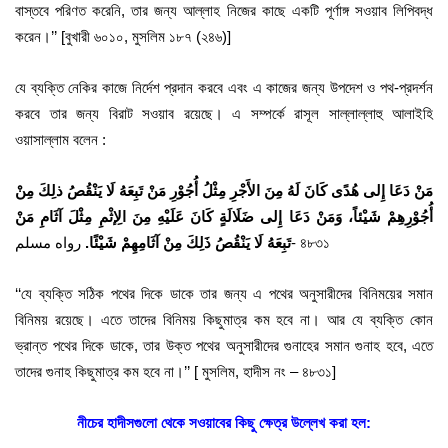
বাস্তবে পরিণত করেনি, তার জন্য আল্লাহ নিজের কাছে একটি পূর্ণাঙ্গ সওয়াব লিপিবদ্ধ
করেন।’’ [বুখারী ৬০১০, মুসলিম ১৮৭ (২৪৬)]
যে ব্যক্তি নেকির কাজে নির্দেশ প্রদান করবে এবং এ কাজের জন্য উপদেশ ও পথ-প্রদর্শন
করবে তার জন্য বিরাট সওয়াব রয়েছে। এ সম্পর্কে রাসূল সাল্লাল্লাহু আলাইহি
ওয়াসাল্লাম বলেন :
مَنْ دَعَا إِلى هُدًى كَانَ لَهُ مِنَ الأَجْرِ مِثْلُ أُجُوْرِ مَنْ تَبِعَهُ لَا يَنْقُصُ ذلِكَ مِنْ
أُجُوْرِهِمْ شَيْئاً، وَمَنْ دَعَا إِلى ضَلَالَةٍ كَانَ عَلَيْهِ مِنَ الِإثْمِ مِثْلَ آثَامِ مَنْ
رواه مسلم- ৪৮৩১
تَبِعَهُ لَا يَنْقُصُ ذَلِكَ مِنْ آثَامِهِمْ شَيْئًا.
‘‘যে ব্যক্তি সঠিক পথের দিকে ডাকে তার জন্য এ পথের অনুসারীদের বিনিময়ের সমান
বিনিময় রয়েছে। এতে তাদের বিনিময় কিছুমাত্র কম হবে না। আর যে ব্যক্তি কোন
ভ্রান্ত পথের দিকে ডাকে, তার উক্ত পথের অনুসারীদের গুনাহের সমান গুনাহ হবে, এতে
তাদের গুনাহ কিছুমাত্র কম হবে না।’’ [ মুসলিম, হাদীস নং – ৪৮৩১]
নীচের
হাদীসগুলো থেকে সওয়াবের কিছু ক্ষেত্র উল্লেখ করা হল: