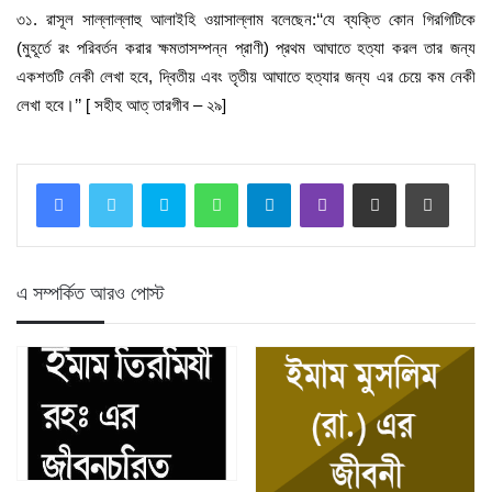
৩১. রাসূল সাল্লাল্লাহু আলাইহি ওয়াসাল্লাম বলেছেন:‘‘যে ব্যক্তি কোন গিরগিটিকে
(মুহূর্তে রং পরিবর্তন করার ক্ষমতাসম্পন্ন প্রাণী) প্রথম আঘাতে হত্যা করল তার জন্য
একশতটি নেকী লেখা হবে, দ্বিতীয় এবং তৃতীয় আঘাতে হত্যার জন্য এর চেয়ে কম নেকী
লেখা হবে।’’ [ সহীহ আত্ তারগীব – ২৯]
Skype
WhatsApp
Telegram
Viber
Share via Email
Print
এ সম্পর্কিত আরও পোস্ট