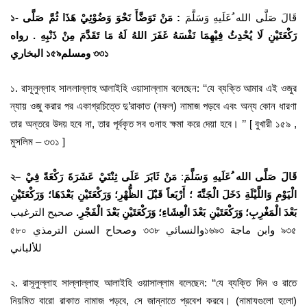
১-
: مَنْ تَوَضَّأَ نَحْوَ وَضُوْئِيْ هَذَا ثُمَّ صَلَّى
قَالَ صَلَّى الله ُعَلَيهِ وَسَلَّمَ
رَكْعَتَيْنِ لَا يُحْدِثُ فِيْهِمَا نَفْسَهُ غَفَرَ اللهُ لَهُ مَا تَقَدَّمَ مِنْ ذَنْبِهِ .
رواه
البخاري ১৫৯ومسلم ৩৩১
১. রাসূলুল্লাহ সাললাল্লাহু আলাইহি ওয়াসাল্লাম বলেছেন: ‘‘যে ব্যক্তি আমার এই ওজুর
ন্যায় ওজু করার পর একাগ্রচিত্তে দু’রাকাত (নফল) নামাজ পড়বে এবং অন্য কোন ধারণা
তার অন্তরে উদয় হবে না, তার পূর্বকৃত সব গুনাহ ক্ষমা করে দেয়া হবে। ’’ [ বুখারী ১৫৯ ,
মুসলিম – ৩৩১ ]
২
–
مَنْ ثَابَرَ عَلَى ثِنْتَيْ عَشَرَةَ رَكْعَةً فِيْ
:
قَالَ صَلَّى الله ُعَلَيهِ وَسَلَّمَ
الْيَوْمِ وَاللَّيْلَةِ دَخَلَ الْجَنَّةَ ؛ أَرْبَعاً قَبْلَ الظُّهْرِ؛ وَرَكْعَتَيْنِ بَعْدَهَا؛ وَرَكْعَتَيْنِ
بَعْدَ الْمَغْرِبِ؛ وَرَكْعَتَيْنِ بَعْدَ الْعِشَاءِ؛ وَرَكْعَتَيْنِ بَعْدَ الْفَجْرِ.
صحيح الترغيب
৫৮০ وصحاح السنن الترمذي ৩৩৮ والنسائي১৬৯৩ وابن ماجة ৯৩৫
للألباني
২. রাসূলুল্লা­হ সাল্লাল্লাহু আলাইহি ওয়াসাল্লাম বলেছেন: ‘‘যে ব্যক্তি দিন ও রাতে
নিয়মিত বারো রাকাত নামাজ পড়বে, সে জান্নাতে প্রবেশ করবে। (নামাযগুলো হলো)