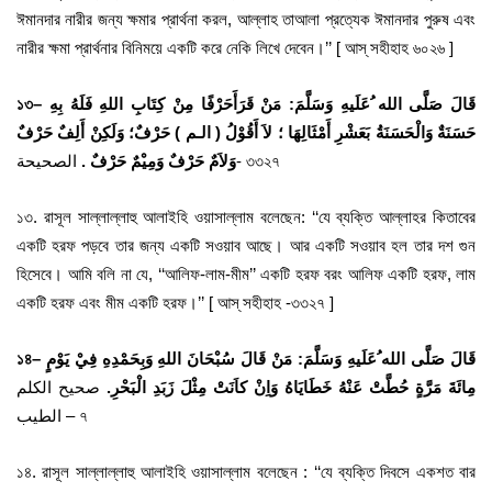
ঈমানদার নারীর জন্য ক্ষমার প্রার্থনা করল, আল্লাহ তাআলা প্রত্যেক ঈমানদার পুরুষ এবং
নারীর ক্ষমা প্রার্থনার বিনিময়ে একটি করে নেকি লিখে দেবেন।’’ [ আস্ সহীহাহ ৬০২৬ ]
১৩
–
قَالَ صَلَّى الله ُعَلَيهِ وَسَلَّمَ: مَنْ قَرَأَحَرْفًا مِنْ كِتَابِ اللهِ فَلَهُ بِهِ
حَسَنَةٌ وَالْحَسَنَةُ بَعَشْرِ أَمْثَالِهَا ؛ لاَ أَقُوْلُ ( الـم ) حَرْفٌ؛ وَلَكِنْ أَلِفٌ حَرْفٌ
الصحيحة- ৩৩২৭
وَلاَمٌ حَرْفٌ وَمِيْمٌ حَرْفٌ .
১৩. রাসূল সাল্লাল্লাহু আলাইহি ওয়াসাল্লাম বলেছেন: ‘‘যে ব্যক্তি আল্লাহর কিতাবের
একটি হরফ পড়বে তার জন্য একটি সওয়াব আছে। আর একটি সওয়াব হল তার দশ গুন
হিসেবে। আমি বলি না যে, ‘‘আলিফ-লাম-মীম’’ একটি হরফ বরং আলিফ একটি হরফ, লাম
একটি হরফ এবং মীম একটি হরফ।’’ [ আস্ সহীহাহ -৩৩২৭ ]
১৪
–
قَالَ صَلَّى الله ُعَلَيهِ وَسَلَّمَ: مَنْ قَالَ سُبْحَانَ اللهِ وَبِحَمْدِهِ فِيْ يَوْمٍ
مِائَةَ مَرَّةٍ حُطَّتْ عَنْهُ خَطَايَاهُ وَاِنْ كاَنَتْ مِثْلَ زَبَدِ الْبَحْرِ.
صحيح الكلم
الطيب – ৭
১৪. রাসূল সাল্লাল্লাহু আলাইহি ওয়াসাল্লাম বলেছেন : ‘‘যে ব্যক্তি দিবসে একশত বার