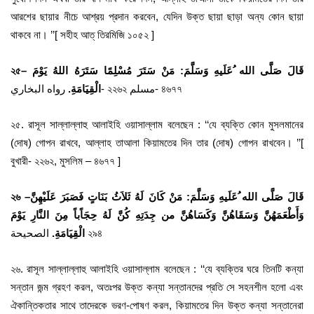
আরশের ছায়ার নীচে আশ্রয় প্রদান করবেন, যেদিন উক্ত ছায়া ছাড়া অন্য কোন ছায়া
থাকবে না। ’’[ সহীহ আত্ তিরমিজি ১০৫২ ]
২৫
–
قَالَ صَلَّى الله ُعَلَيهِ وَسَلَّمَ: مَنْ سَتَرَ مُسْلِمًا سَتَرَهُ اللهُ يَوْمَ
رواه البخاري- ২২৬২ مسلم- ৪৬৭৭
الْقِيَامَةِ.
২৫. রাসূল সাল্লাল্লাহু আলাইহি ওয়াসাল্লাম বলেছেন : ‘‘যে ব্যক্তি কোন মুসলমানের
(দোষ) গোপন রাখবে, আল্লাহ তাআলা কিয়ামতের দিন তার (দোষ) গোপন রাখবেন। ’’[
বুখারী- ২২৬২, মুসলিম – ৪৬৭৭ ]
২৬
–
قَالَ صَلَّى الله ُعَلَيهِ وَسَلَّمَ: مَنْ كَانَ لَهُ ثَلاَثُ بَنَاتٍ فَصَبَرَ عَلَيْهِنَّ
وَأَطْعَمَهُنَّ وَسَقَاهُنَّ وَكَسَاهُنَّ من جِدَتِهِ كُنَّ لَهُ حِجَاًباً مِنَ النَّارِ يَوْمَ
الصحيحة ২৯৪
الْقِيَامَةِ.
২৬. রাসূল সাল্লাল্লাহু আলাইহি ওয়াসাল্লাম বলেছেন : ‘‘যে ব্যক্তির ঘরে তিনটি কন্যা
সন্তান জন্ম গ্রহণ করল, অতঃপর উক্ত কন্যা সন্তানদের প্রতি সে সহনশীল হলো এবং
ঐকান্তিকতার সাথে তাদেরকে ভরণ-পোষণ করল, কিয়ামতের দিন উক্ত কন্যা সন্তানেরা