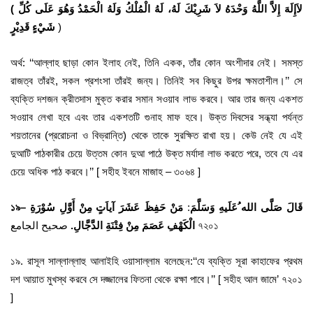
( لاَإِلَهَ إِلاَّ اللَّهُ وَحْدَهُ لاَ شَرِيْكَ لَهُ، لَهُ الْمُلْكُ وَلَهُ الْحَمْدُ وَهُوَ عَلَى كُلِّ
شَيْءٍ قَدِيْرٍ
)
অর্থ: ‘‘আল্লাহ ছাড়া কোন ইলাহ নেই, তিনি একক, তাঁর কোন অংশীদার নেই। সমস্ত
রাজত্ব তাঁরই, সকল প্রশংসা তাঁরই জন্য। তিনিই সব কিছুর উপর ক্ষমতাশীল।’’ সে
ব্যক্তি দশজন ক্রীতদাস মুক্ত করার সমান সওয়াব লাভ করবে। আর তার জন্য একশত
সওয়াব লেখা হবে এবং তার একশতটি গুনাহ মাফ হবে। উক্ত দিবসের সন্ধ্যা পর্যন্ত
শয়তানের (প্ররোচনা ও বিভ্রান্তি) থেকে তাকে সুরক্ষিত রাখা হয়। কেউ নেই যে এই
দুআটি পাঠকারীর চেয়ে উত্তম কোন দুআ পাঠে উক্ত মর্যাদা লাভ করতে পরে, তবে যে এর
চেয়ে অধিক পাঠ করবে।’’ [ সহীহ ইবনে মাজাহ – ৩০৬৪ ]
১৯
–
مَنْ حَفِظَ عَشَرَ آياَتٍ مِنْ أَوَّلِ سُوْرَةِ
:
قَالَ صَلَّى الله ُعَلَيهِ وَسَلَّمَ
صحيح الجامع ৭২০১
الْكَهْفِ عَصَمَ مِنْ فِتْنَةِ الدَّجَّالِ.
১৯. রাসূল সাল্লাল্লাহু আলাইহি ওয়াসাল্লাম বলেছেন:‘‘যে ব্যক্তি সূরা কাহাফের প্রথম
দশ আয়াত মুখস্থ করবে সে দজ্জালের ফিতনা থেকে রক্ষা পাবে।’’ [ সহীহ আল জামে’ ৭২০১
]