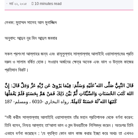
মার্চ ২২, ২০১৫
10 minutes read
লেখক: মুহাম্মদ সালেহ আল মুনাজ্জিদ
অনুবাদ: আব্দুন নূর বিন আব্দুল জববার
সকল প্রশংসা আল্লাহর জন্য এবং রাসূলুল্লাহ সাল্লাল্লাহু আলাইহি ওয়াসাল্লা­মের প্রতি
দরুদ ও সালাম বর্ষিত হোক। সওয়াব অর্জনের ক্ষেত্র অনেক এবং ভাল ও উত্তম কাজের
প্রতিদান বিরাট।
قَالَ النَّبِيُّ صَلَّى الله ُعَلَيْهِ وَسَلَّمَ: فِيْمَا يَرْوِىْ عَن رَّبِّهِ عَزَّ وَجَلَّ قَالَ: إِنَّ
اللهَ كَتَبَ الحَْسَنَاتِ وَالسَّيِّئَاتِ ثُّمَّ بَيَّنَ ذَلِكَ فَمَنْ هَمَّ بِحَسَنَةٍ فَلَمْ يَعْمَلْهَا
كَتَبَهَا الله ُلَهُ حَسَنَةً كَامِلَةً.
رواه البخاري -6010 ، ومسلم- 187
‘‘নবী করীম সাল্লাল্লাহু আলাইহি ওয়াসাল্লাম তাঁর মহান প্রতিপালক থেকে বর্ণনা করেন:
তিনি বলেন, নিশ্চয় আল্লাহ তা‘আলা ভাল ও মন্দ উভয়টিকে লিপিবদ্ধ করেন। অতঃপর তিনি
এভাবে বর্ণনা করেছেন : ‘যে ব্যক্তি কোন ভাল কাজ করার ইচ্ছা করে অথচ তা এখনও