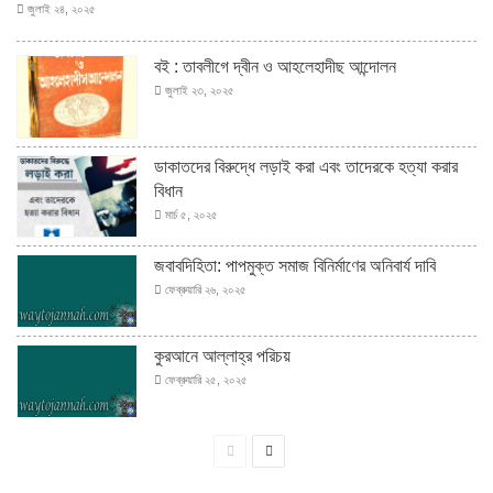
জুলাই ২৪, ২০২৫
বই : তাবলীগে দ্বীন ও আহলেহাদীছ আন্দোলন
জুলাই ২৩, ২০২৫
ডাকাতদের বিরুদ্ধে লড়াই করা এবং তাদেরকে হত্যা করার
বিধান
মার্চ ৫, ২০২৫
জবাবদিহিতা: পাপমুক্ত সমাজ বিনির্মাণের অনিবার্য দাবি
ফেব্রুয়ারি ২৬, ২০২৫
কুরআনে আল্লাহ্‌র পরিচয়
ফেব্রুয়ারি ২৫, ২০২৫
পূর্বের
পরবর্তী
পাতা
পাতা