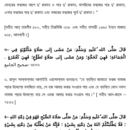
যোহরের ফরজের আগে দু’ রাকাত ও পরে দু’ রাকাত, মাগরিবের ফরজের পরে দু’ রাকাত,
এশার ফরজের পরে দু’ রাকাত এবং ফজরের ফরজের পূর্বে দু’ রাকাত। ’’
[সহীহ আত্ তারগীব ৫৮০, সহীহ তিরমিজি ৩৩৮ এবং সহীহ নাসায়ী ১৬৯৩ ইবনে মাজাহ
৯৩৫, আলবানী।]
৩
–
قَالَ صَلَّى الله ُعَلَيهِ وَسَلَّمَ: مَنْ مَشَى إِلى صَلَاةٍ مَكْتُوْبَةٍ فِي
الْجَمَاعَةِ؛ فَهِيَ كَحَجَّةٍ؛ وَمَنْ مَشَى إِلى صَلَاةٍ تَطَوُّعٍ؛ فَهِيَ كَعُمْرَةٍ .
صحيح الجامع- ৬৫৫৬
৩. রাসূল সাল্লাল্লাহু আলাইহি ওয়াসাল্লাম বলেছেন: ‘‘যে ব্যক্তি জামাতে ফরজ নামাজ
পড়ার উদ্দেশ্যে মসজিদে যায়, সে হজ আদায় করার সওয়াব পায় এবং যে ব্যক্তি কোন নফল
নামাজ পড়ার উদ্দেশ্যে যায় সে ওমরা আদায় করার সওয়াব পায়।’’ [ সহীহ আল-জামে –
৭৫৫৬ ]
৪
–
قَالَ صَلَّى الله ُعَلَيهِ وَسَلَّمَ: مَنْ صَلَّى صَلَاةَ الصُّبْحِ فَهُوَ فِيْ ذِمَّةِ اللهِ
؛ فَلَا يَطْلُبَنَّكُمْ اللهُ مِنْ ذِمَّتِهِ بِشَيْءٍ ؛ فَإِنَّهُ مَنْ يَطْلُبُهُ مِنْ ذِمَّتِهِ بِشَيْءٍ