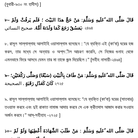
(বুখারী-৯৩০ নং হাদীস) ]
৮
–
قَالَ صَلَّى الله ُعَلَيهِ وَسَلَّمَ: مَنْ حَجَّ هذَا البَيْتَ ؛ فَلَم يَرفُثْ وَلَمْ
صحيح النسائي- ২৪৬৪
يَفسُقْ رَجَعَ كََمَا وَلَدَتهُ أُمُّهُ.
৮. রাসূল সাল্লাল্লাহু আলাইহি ওয়াসাল্লাম বলেছেন : ‘‘যে ব্যক্তি এই (কা’বা) ঘরের হজ
করল, তার মধ্যে সে অন্যায় ও অশ্ল­ীল আচরণ করেনি, সে নিজের গুনাহ থেকে
এমনভাবে ফিরে আসবে যেমন তার মা তাকে জন্ম দিয়েছিল।’’ [সহীহ নাসায়ী-২৪৬৪]
৯
–
قَالَ صَلَّى الله ُعَلَيهِ وَسَلَّمَ: مَنْ طَافَ بِالْبَيْتِ (سَبْعًا) وَصَلَّى رَكْعَتَيْنِ؛
الصحيحة ২৭২৫
كَانَ كَعَدْلِ رَقَبَةٍ .
৯. রাসূল সাল্লাল্লাহু আলাইহি ওয়াসাল্লাম বলেছেন: ‘‘যে ব্যক্তি (কা’বা) ঘরের (সাতবার)
তওয়াফ করবে এবং দুই রাকাত নামাজ আদায় করবে সে এক ক্রীতদাস আজাদ করার সওয়াব
অর্জন করবে।’’ আস্-সহীহাহ -২৭২৫ ]
১০
–
قَالَ صَلَّى الله ُعَلَيهِ وَسَلَّمَ : مَنْ طَلَبَ الشَّهَادَةَ أُعْطِيَهَا وَلَوْ لَمْ