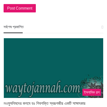
স‍র্বশেষ প্রকাশিত
ইসলামিক গল্প
নওমুসলিমদের কলমে ডঃ শিবশক্তি স্বরূপজীর একটি সাক্ষাৎকার