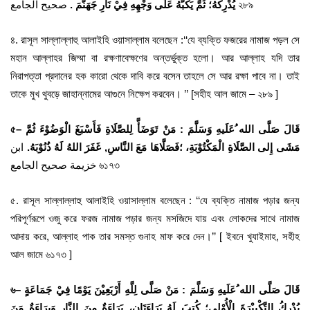
صحيح الجامع ২৮৯
يُدْرِكْهُ؛ ثُمَّ يَكُبُّهُ عَلَى وَجْهِهِ فِيْ نَارِ جَهَنَّمَ .
৪. রাসূল সাল্লাল্লাহু আলাইহি ওয়াসাল্লাম বলেছেন :‘‘যে ব্যক্তি ফজরের নামাজ পড়ল সে
মহান আল্লাহর জিম্মা বা রক্ষণাবেক্ষণের অন্তর্ভুক্ত হলো। আর আল্লাহ যদি তার
নিরাপত্তা প্রদানের হক কারো থেকে দাবি করে বসেন তাহলে সে আর রক্ষা পাবে না। তাই
তাকে মুখ থুবড়ে জাহান্নামের আগুনে নিক্ষেপ করবেন। ’’ [সহীহ আল জামে – ২৮৯ ]
৫
–
قَالَ صَلَّى الله ُعَلَيهِ وَسَلَّمَ : مَنْ تَوَضَأَّ لِلصَّلَاةِ فَأَسْبَغَ الْوَضُوْءَ ثُمَّ
مَشَى إِلى الصَّلَاةِ الْمَكْتُوْبَةِ، ؛فَصَلَّاهَا مَعَ النَّاسِ, غَفَرَ اللهُ لَهُ ذُنُوْبَهُ.
ابن
خزيمة صحيح الجامع ৬১৭৩
৫. রাসূল সাল্লাল্লাহু আলাইহি ওয়াসাল্লাম বলেছেন : ‘‘যে ব্যক্তি নামাজ পড়ার জন্য
পরিপূর্ণরূপে ওজু করে ফরজ নামাজ পড়ার জন্য মসজিদে যায় এবং লোকদের সাথে নামাজ
আদায় করে, আল্লাহ পাক তার সমস্ত গুনাহ মাফ করে দেন।’’ [ ইবনে খুযাইমাহ, সহীহ
আল জামে ৬১৭৩ ]
৬
–
قَالَ صَلَّى الله ُعَلَيهِ وَسَلَّمَ : مَنْ صَلَّى لِلَّهِ أَرْبَعِيْنَ يَوْمًا فِيْ جَمَاعَةٍ
يُدْرِكُ التَّكْبِيْرَةَ الْأُوْلى؛ كُتِبَ لَهُ بَرَاءَتَانِ، بَرَاءَةٌ مِنَ النَّارِ وَبرَاءَةٌ مَنَ