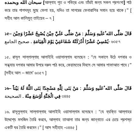
سبحان الله وبحمده [
আল্লাহ পূত ও পবিত্র এবং তাঁরই জন্য সকল প্রশংসা
]
পাঠ
করে তার পাপসমূহ মুছে ফেলা হয়, যদিও তা সাগরের ফেনারাশির সমান হয়ে থাকে।’’ [
সহীহ আল কালিমুত্ তাইয়েব – ৭ ]
১৫
–
قَالَ صَلَّى الله ُعَلَيهِ وَسَلَّمَ : مَنْ صَلَّى عَلَيَّ حِيْنَ يُصْبِحُ عَشْرًا وَحِيْنَ
صحيح الجامع- ৬৩৫৭
يُمْسِيُ عَشْرًا أَدْرَكَتْهُ شَفَاعَتِيْ يَوْمَ الْقِيَامَةِ .
১৫. রাসূল সাল্লাল্লাহু আলাইহি ওয়াসাল্লাম বলেছেন : ‘‘যে সকালে উঠে দশবার ও
সন্ধ্যায় দশবার আমার উপরে দরুদ পাঠ করে, কেয়ামতের দিবসে সে আমার শাফাআত পাবে।’’
[সহীহ আল – জামে’ ৬৩৫৭ ]
১৬
–
قَالَ صَلَّى الله ُعَلَيهِ وَسَلَّمَ : مَنْ بَنَى لِلَّهِ مَسْجِدًا بَنَى اللَّهُ لَهُ بَيْتاً
الصحيحة ৩৪৪৫
فِي الْجَنَّةِ أَوْسَعَ مِنْهُ .
১৬. রাসূলুল্লাহ সাল্লাল্লাহু আলাইহি ওয়াসাল্লাম বলেছেন : ‘‘যে ব্যক্তি আল্লাহর
উদ্দেশ্যে মসজিদ তৈরি করবে, আল্লাহ তাআলা তার জন্য জান্নাতে এর চেয়ে প্রশস্ত
একটি ঘর তৈরি করবেন।’’ [ আস সহীহাহ -৩৪৪৫ ]