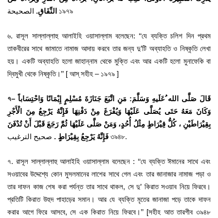
الصحيحة ১৯৭৯
النِّفَاقِ.
৬. রাসূল সাল্লাল্লাহু আলাইহি ওয়াসাল্লাম বলেছেন: ‘‘যে ব্যক্তি চলি­শ দিন প্রথম
তাকবীরের সাথে জামাতে নামাজ আদায় করবে তার জন্য দু’টি অব্যাহতি ও নিষ্কৃতি লেখা
হয়। একটি অব্যাহতি হলো জাহান্নাম থেকে মুক্তি এবং আর একটি হলো মুনাফেকি বা
দ্বিমুখী থেকে নিষ্কৃতি।’’ [ আস্ সহীহ – ১৯৭৯ ]
৭
–
قَالَ صَلَّى الله ُعَلَيهِ وَسَلَّمَ: مَنِ اتَّبَعَ جَنَازَةَ مُسْلِمٍ إِيْمَانًا وَاحْتِسَاباً
وَكَانَ مَعَهُ حَتَى يُصَلَّى عَلَيْهَا وَيُفْرَغَ مِنْ دَفْنِهَا فَإِنَّهُ يَرْجِعُ مِنَ الْأَجْرِ
بِقِيْرَاطَيْنِ ، كُلُّ قِيْرَاطٍ مِثْلُ أُحُدٍ، وَمَنْ صَلَّى عَلَيْهَا ثُمَّ رَجَعَ قَبْلَ أَنْ تُدْفَنَ
صحيح الترغيب ৩৯৪৮.
فَإِنَّهُ يَرْجِعُ بِقِيْرَاطٍ .
৭. রাসূল সাল্লাল্লাহু আলাইহি ওয়াসাল্লাম বলেছেন : ‘‘যে ব্যক্তি ঈমানের সাথে এবং
সওয়াবের উদ্দেশ্যে কোন মুসলমানের লাশের সাথে গেল এবং তার জানাজার নামাজ পড়া ও
তার দাফন কাজ শেষ করা পর্যন্ত তার সাথে থাকল, সে দু’ কিরাত সওয়াব নিয়ে ফিরবে।
প্রতিটি কিরাত উহুদ পাহাড়ের সমান। আর যে ব্যক্তি মৃতের জানাজা পড়ে তাকে দাফন
করার আগে ফিরে আসবে, সে এক কিরাত নিয়ে ফিরবে।’’ [সহীহ আত তারগীব ৩৯৪৮