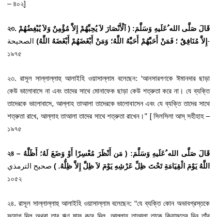
– ৪০২]
২৩. قَالَ صَلَّى الله ُعَلَيهِ وَسَلَّمَ: ( اَلْأَنْصَارَ لاَ يُحِبِّهُمْ إِلاَّ مُؤْمِنٌ وَلاَ يُبْغِضُهُمْ
إِلاَّ مُنَافِقٌ ؛ فَمَنْ أَحَبَّهُمْ أَحَبَّهُ اللَّهُ؛ وَمَنْ أَبْغَضَهُمْ أَبْغَضَهُ اللَّهُ)
الصحيحة-
১৯৭৫
২৩. রাসূল সাল্লাল্লাহু আলাইহি ওয়াসাল্লাম বলেছেন: ‘আনসারগণকে ঈমানদার ছাড়া
কেউ ভালোবাসে না এবং তাদের সাথে মোনাফেক ছাড়া কেউ শত্রুতা করে না। যে ব্যক্তি
তাদেরকে ভালোবাসে, আল্লাহ তাআলা তাদেরকে ভালোবাসেন এবং যে ব্যক্তি তাদের সাথে
শত্রুতা রাখে, আল্লাহ তাআলা তাদের সাথে শত্রুতা রাখেন।’’ [ সিলসিলা আস্ সহীহাহ –
১৯৭৫
২৪
–
قَالَ صَلَّى الله ُعَلَيهِ وَسَلَّمَ: ( مَن أَنْظَرَ مُعْسِرًا أَوْ وَضَعَ لَهُ؛ أَظَلَّهُ
اللَّهُ يَوْمَ الْقِيَامَةِ تَحْتَ ظِلِّ عَرْشِهِ يَوْمَ لاَ ظِلَّ إِلاَّ ظِلُّهُ. )
صحيح الترمذي
১০৫২
২৪. রাসূল সাল্লাল্লাহু আলাইহি ওয়াসাল্লাম বলেছেন: ‘‘যে ব্যক্তি কোন অভাবগ্রস্তকে
সুযোগ দিল অথবা তার ঋণ মাফ করে দিল, আল্লাহ তাআলা তাকে কিয়ামতের দিন তাঁর