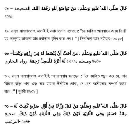
২৯
–
الصحيحة
قَالَ صَلَّى الله ُعَلَيهِ وَسَلَّمَ: مَنْ تَوَاضَعَ ِللهِ رَفَعَهُ اللهُ.
২৩২৮
২৯. রাসূল সাল্লাল্লাহু আলাইহি ওয়াসাল্লাম বলেছেন: ‘‘যে ব্যক্তি আল্লাহর জন্য বিনয়ী
হয় আল্লাহ তাআলা তার মর্যাদাকে বৃদ্ধি করে দেন। ’’ [ সিলসিলা আস্ সহীহাহ- ২৩২৮]
৩০
–
: مَنْ أَحَبَّ أَنْ يُبْسَطَ لَهُ فِيْ رِزْقِهِ وَيُنْشَأَ
قَالَ صَلَّى الله ُعَلَيهِ وَسَلَّمَ
رواه البخاري ৫৫২৭، ومسلم ৪৬৩৯
لَهُ أَثَرُهُ فَلْيَصِلْ رَحِمَهُ.
৩০. রাসূল সাল্লাল্লাহু আলাইহি ওয়াসাল্লাম বলেছেন : ‘‘যে ব্যক্তি পছন্দ করে যে, তার
রিজিক বৃদ্ধি পাক এবং তার হায়াত দীর্ঘায়িত হোক, সে যেন আত্মীয়তার সম্পর্ক বজায়
রাখে।’’ [ বুখারী ৪৬৩৯ ]
৩১
–
قَالَ صَلَّى الله ُعَلَيهِ وَسَلَّمَ: مَنْ قَتَلَ وَزَّغًا فِيْ أَوَّلِ ضَرْبَةٍ كُتِبَتْ لَهُ
مِائَةُ حَسَنَةٍ وَفَي الثَّانِيَةِ دُوْنَ ذَلِكَ وَفِي الثَّالِثَةِ دُوْنَ ذَلِكَ.
صحيح
الترغيب- ২৯৭৮