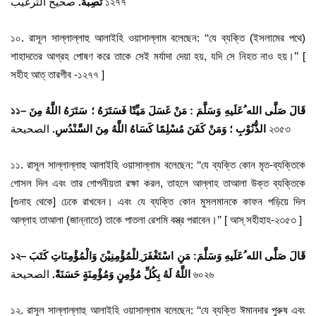
صحيح الترغيب ১২৭৭
تُصِبْهُ.
১০. রাসূল সাল্লাল্লাহু আলাইহি ওয়াসাল্লাম বলেছেন: ‘‘যে ব্যক্তি (ইসলামের পথে)
শাহাদতের আগ্রহ পোষণ করে তাকে সেই মর্যাদা দেয়া হয়, যদি সে নিহত নাও হয়।’’ [
সহীহ আত্ তারগীব -১২৭৭ ]
১১
–
قَالَ صَلَّى الله ُعَلَيهِ وَسَلَّمَ : مَنْ غَسَلَ مَيِّتًا فَسَتَرَهُ ؛ سَتَرَهُ اللَّهُ مِنَ
الصحيحة ২৩৫৩
الذُّنُوْبِ ؛ وَمَنْ كَفَنَ مُسْلِمًا كَسَاهُ اللَّهُ مِنَ السَّنْدُسِ.
১১. রাসূল সাল্লাল্লাহু আলাইহি ওয়াসাল্লাম বলেছেন: ‘‘যে ব্যক্তি কোন মৃত-ব্যক্তিকে
গোসল দিল এবং তার গোপনীয়তা রক্ষা করল, তাহলে আল্লাহ তাআলা উক্ত ব্যক্তিকে
[গুনাহ থেকে] ঢেকে রাখবেন। এবং যে ব্যক্তি কোন মুসলমানকে কাফন পড়িয়ে দিল
আল্লাহ তাআলা (জান্নাতে) তাকে পাতলা রেশমি বস্ত্র পরাবেন।’’ [ আস্ সহীহাহ-২৩৫৩ ]
১২
–
مَنِ اسْتَغْفَرَ ِللْمُؤْمِنِيْنَ وَالْمُؤْمِنَاتِ كَتَبَ
:
قَالَ صَلَّى الله ُعَلَيهِ وَسَلَّمَ
الصحيحة ৬০২৬
اللَّهُ لَهُ بِكُلِّ مُؤْمِنٍ وَمُؤْمِنَةٍ حَسَنَةً.
১২. রাসূল সাল্লাল্লাহু আলাইহি ওয়াসাল্লাম বলেছেন: ‘‘যে ব্যক্তি ঈমানদার পুরুষ এবং