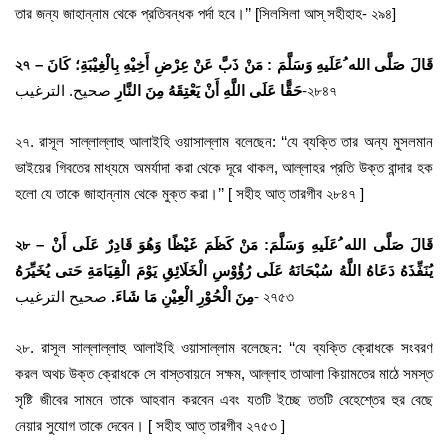
তার জন্য জাহান্নাম থেকে প্রতিবন্ধক পর্দা হবে।’’ [সিলসিলা আস্ সহীহাহ- ২৯৪]
২৭
–
قَالَ صَلَّى الله ُعَلَيهِ وَسَلَّمَ : مَنْ ذَبَّ عَنْ عِرْضِ أَخِيْهِ بِالْغِيْبَةِ؛ كَانَ
صحيح. الترغيب-২৮৪৭
حَقًّا عَلَى اللَّهِ أَنْ يَعْتِقَهُ مِنَ النَّارِ
২৭. রাসূল সাল্লাল্লাহু আলাইহি ওয়াসাল্লাম বলেছেন: ‘‘যে ব্যক্তি তার অন্য মুসলমান
ভাইয়ের গিবতের মাধ্যমে অমর্যাদা করা থেকে দূরে থাকল, আল্লাহর প্রতি উক্ত বান্দার হক
হলো যে তাকে জাহান্নাম থেকে মুক্ত করা।’’ [ সহীহ আত্ তারগীব ২৮৪৭ ]
২৮
–
قَالَ صَلَّى الله ُعَلَيهِ وَسَلَّمَ: مَنْ كَظَمَ غَيْظًا وَهُوَ قَادِرٌ عَلَى أَنْ
يُنَفِّذَهُ دَعَاهُ اللَّهُ سُبْحَانَهُ عَلَى رُؤُوْسِ الْخَلَائِقِ يَوْمَ الْقِيَامَةِ حَتى يُخَيِّرَهُ
صحيح الترغيب- ২৭৫৩
مِنَ الْحُوْرِ الْعِيْنِ مَا شَاءَ.
২৮. রাসূল সাল্লাল্লাহু আলাইহি ওয়াসাল্লাম বলেছেন: ‘‘যে ব্যক্তি ক্রোধকে সংবরণ
করল অথচ উক্ত ক্রোধকে সে বাস্তবায়নে সক্ষম, আল্লাহ তাআলা কিয়ামতের মাঠে সমস্ত
সৃষ্টি জীবের সামনে তাকে আহবান করবেন এবং যতটি ইচ্ছে ততটি বেহেশ্তের হুর বেছে
নেয়ার সুযোগ তাকে দেবেন। [ সহীহ আত্ তারগীব ২৭৫৩ ]