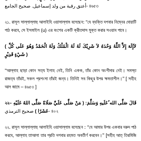
أعتق رقبة من ولد إسماعيل. صحيح الجامع- ৪৬৫৩
২১. রাসূল সাল্লাল্লাহু আলাইহি ওয়াসাল্লাম বলেছেন: ‘‘যে ব্যক্তি দশবার নিম্নের দোয়াটি
পাঠ করবে, সে ইসমাইল (u) এর বংশের একটি ক্রীতদাস মুক্ত করার সওয়াব পাবে।
( لاَإِلَهَ إِلاَّ اللَّهُ وَحْدَهُ لاَ شَرِيْكَ لَهُ لَهُ الْمُلْكُ وَلَهُ الْحَمْدُ وَهُوَ عَلَى كُلِّ
شَيْءٍ قَدِيْرٍ )
‘‘আল্লাহ ছাড়া কোন সত্য ইলাহ নেই, তিনি একক, তাঁর কোন অংশীদার নেই। সমস্ত
রাজত্ব তাঁরই, সকল প্রশংসা তাঁরই জন্য। তিনিই সব কিছুর উপর ক্ষমতাশীল।’’ [ সহীহ
আল জামে – ৪৬৫৩ ]
২২
–
قَالَ صَلَّى الله ُعَلَيهِ وَسَلَّمَ: ( مَنْ صَلَّى عَلَيَّ صَلَاةً صَلَّى اللهُ عَلَيْهِ
صحيح الترمذي- ৪০২
عَشَرًا )
২২. রাসূল সাল্লাল্লাহু আলাইহি ওয়াসাল্লাম বলেছেন : ‘‘যে আমার উপর একবার দরুদ পাঠ
করবে, আল্লাহ তাআলা তার প্রতি দশবার রহমত অবতীর্ণ করবেন।’’ [সহীহ আত্ তিরমিজি