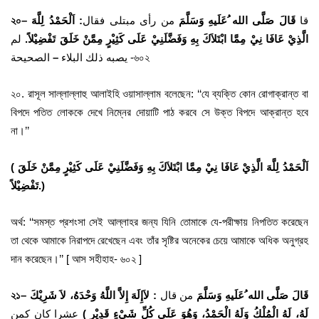
২০
–
: اَلْحَمْدُ لِلَّهَ
من رأى مبتلى فقال
قَالَ صَلَّى الله ُعَلَيهِ وَسَلَّمَ
قا
الَّذِيْ عَافَا نِيْ مِمَّا ابْتَلاَكَ بِهِ وَفَضَّلَنِيْ عَلَى كَثِيْرٍ مِمَّنْ خَلَقَ تَفْضِيْلاً.
لم
–
يصبه ذلك البلاء
الصحيحة -৬০২
২০. রাসূল সাল্লাল্লাহু আলাইহি ওয়াসাল্লাম বলেছেন: ‘‘যে ব্যক্তি কোন রোগাক্রান্ত বা
বিপদে পতিত লোককে দেখে নিম্নের দোয়াটি পাঠ করবে সে উক্ত বিপদে আক্রান্ত হবে
না।’’
( اَلْحَمْدُ لِلَّهَ الَّذِيْ عَافَا نِيْ مِمَّا ابْتَلاَكَ بِهِ وَفَضَّلَنِيْ عَلَى كَثِيْرٍ مِمَّنْ خَلَقَ
تَفْضِيْلاً.)
অর্থ: ‘‘সমস্ত প্রশংসা সেই আল্লাহর জন্য যিনি তোমাকে যে-পরীক্ষায় নিপতিত করেছেন
তা থেকে আমাকে নিরাপদে রেখেছেন এবং তাঁর সৃষ্টির অনেকের চেয়ে আমাকে অধিক অনুগ্রহ
দান করেছেন।’’ [ আস সহীহাহ- ৬০২ ]
২১
–
: لاَإِلَهَ إِلاَّ اللَّهُ وَحْدَهُ، لاَ شَرِيْكَ
من قال
قَالَ صَلَّى الله ُعَلَيهِ وَسَلَّمَ
لَهُ، لَهُ الْمُلْكُ وَلَهُ الْحَمْدُ، وَهُوَ عَلَى كُلِّ شَيْءٍ قَدِيْرٍ )
عشرا كان كمن