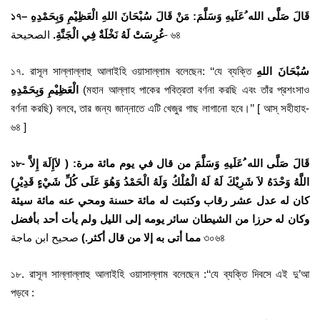
১৭
–
قَالَ صَلَّى الله ُعَلَيهِ وَسَلَّمَ: مَنْ قَالَ سُبْحَانَ اللهِ الْعَظِيْمِ وَبِحَمْدِهِ
الصحيحة- ৬৪
غُرِسَتْ لَهُ نَخْلَةٌ فِي الْجَنَّةِ.
১৭. রাসূল সাল্লাল্লাহু আলাইহি ওয়াসাল্লাম বলেছেন: ‘‘যে ব্যক্তি
سُبْحَانَ اللهِ
الْعَظِيْمِ وَبِحَمْدِهِ
(মহান আল্লাহ পাকের পবিত্রতা বর্ণনা করছি এবং তাঁর প্রশংসাও
বর্ণনা করছি) বলবে, তার জন্য জান্নাতে এটি খেজুর গাছ লাগানো হবে।’’ [ আস্ সহীহাহ-
৬৪ ]
১৮- قَالَ صَلَّى الله ُعَلَيهِ وَسَلَّمَ من قال في يوم مائة مرة:
( لاَإِلَهَ إِلاَّ
اللَّهُ وَحْدَهُ لاَ شَرِيْكَ لَهُ لَهُ الْمُلْكُ وَلَهُ الْحَمْدُ وَهُوَ عَلَى كُلِّ شَيْءٍ قَدِيْرٍ)
كان له عدل عشر رقاب وكتبت له مائة حسنة ومحي عنه مائة سيئة
وكان له حرزا من الشيطان سائر يومه إلى الليل ولم يأت أحد بأفضل
صحيح ابن ماجة ৩০৬৪
مما أتى به إلا من قال أكثر.)
১৮. রাসূল সাল্লাল্লাহু আলাইহি ওয়াসাল্লাম বলেছেন :‘‘যে ব্যক্তি দিবসে এই দু’আ
পড়বে :