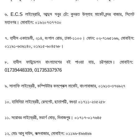
৬. E.C.S লাইব্রোরি, আব্দুস সবুর চৌ: কুদরত উল্লাহ মার্কেট,বন্দর বাজার, সিলেট
মহানগর। মোবাইল: ০১৯২০৭৩৭৭৩০
৭. হাদীস একাডেমী, ২১৪, বংশাল রোড, ঢাকা-১১০০। ফোন: ০২-৭১৬৫১৬৬, মোবাইল:
০১১৯১-৬৩৬১৪০, ০১৯১৫-৬০৪৫৯৮।
৮. হাদীস ফাউন্ডেশন বাংলাদেশের বই পাওয়া যায়, চট্টগ্রামে। মোবাইল:
01739448339, 01735337976
৯. সালাফি লাইব্রেরী, কম্পিউটার কমপ্লেক্স মার্কেট, বাংলাবাজার, ০১৯১৩-৩৭৬৯২৭
১০. হামিদিয়া লাইব্রেরী, রেলগেট, ছাতাপট্টি, বগুড়া ০১৭১১-২৩৫২৫৮
১১. সরোবর লাইব্রেরী, মডার্ণ মোড়, দিনাজপুর। ০১৭১৭-০১৭৬৪৫
১২. মোঃ আবু দাউদ, কক্সবাজার, মোবাইল: ০১১৯৯-৪৯৬৪৬৯