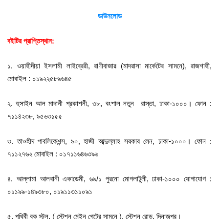
ডাউনলোড
বইটির প্রাপ্তিস্থান:
১. ওয়াহীদীয়া ইসলামী লাইব্রেরী, রাণীবাজার (মাদরাসা মার্কেটের সামনে), রাজশাহী,
মোবাইল : ০১৯২২৫৮৯৬৪৫
২. হুসাইন আল মাদানী প্রকাশনী, ৩৮, বংশাল নতুন রাস্তা, ঢাকা-১০০০। ফোন :
৭১১৪২৩৮, ৯৫৬৩১৫৫
৩. তাওহীদ পাবলিকেশন্স, ৯০, হাজী আব্দুল্লাহ সরকার লেন, ঢাকা-১০০০। ফোন :
৭১১২৭৬২ মোবাইল : ০১৭১১৬৪৬৩৯৬
৪. আল্লামা আলবানী একাডেমী, ৬৯/১ পুরনো মোগলাটুলী, ঢাকা-১০০০ যোগাযোগ :
০১১৯৯-১৪৯৩৮০, ০১৯১১৩১১০৯১
৫. পৃথিবী বুক স্টল, ( স্টেশন মেইন গেটের সামনে ), স্টেশন রোড, দিনাজপুর।