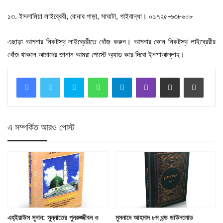
১৩. ইসলামিয়া লাইব্রেরী, বোনার পাড়া, সাঘাটা, গাইবান্ধা। ০১৭২৫-৬৩৮৬০৮
এছাড়া আপনার নিকটস্থ লাইব্রেরীতে খোঁজ করুন। আপনার কোন নিকটস্থ লাইব্রেরীর
খোঁজ থাকলে আমাদের জানান আমরা পোস্টে অ্যাড করে দিবো ইনশাআল্লাহ।
Skype
WhatsApp
Telegram
Viber
Share via Email
Print
এ সম্পর্কিত আরও পোস্ট
এহ্‌ইয়াউস সুনান: সুন্নাতের পুনরুজ্জীবন ও
মুসনাদে আহমাদ ৮ম খন্ড ডাউনলোড