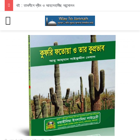
বই : তাবলীগে দ্বীন ও আহলেহাদীছ আন্দোলন
মেনু