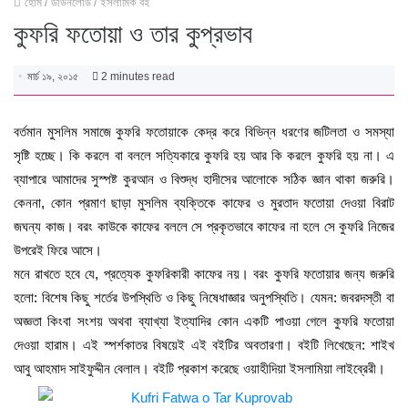
হোম
/
ডাউনলোড
/
ইসলামিক বই
কুফরি ফতোয়া ও তার কুপ্রভাব
মার্চ ১৯, ২০১৫
2 minutes read
বর্তমান মুসলিম সমাজে কুফরি ফতোয়াকে কেদ্র করে বিভিন্ন ধরণের জটিলতা ও সমস্যা
সৃষ্টি হচ্ছে। কি করলে বা বললে সত্যিকারে কুফরি হয় আর কি করলে কুফরি হয় না। এ
ব্যাপারে আমাদের সুস্পষ্ট কুরআন ও বিশুদ্ধ হাদীসের আলোকে সঠিক জ্ঞান থাকা জরুরি।
কেননা, কোন প্রমাণ ছাড়া মুসলিম ব্যক্তিকে কাফের ও মুরতাদ ফতোয়া দেওয়া বিরাট
জঘন্য কাজ। বরং কাউকে কাফের বললে সে প্রকৃতভাবে কাফের না হলে সে কুফরি নিজের
উপরেই ফিরে আসে।
মনে রাখতে হবে যে, প্রত্যেক কুফরিকারী কাফের নয়। বরং কুফরি ফতোয়ার জন্য জরুরি
হলো: বিশেষ কিছু শর্তের উপস্থিতি ও কিছু নিষেধাজ্ঞার অনুপস্থিতি। যেমন: জবরদস্তী বা
অজ্ঞতা কিংবা সংশয় অথবা ব্যাখ্যা ইত্যাদির কোন একটি পাওয়া গেলে কুফরি ফতোয়া
দেওয়া হারাম। এই স্পর্শকাতর বিষয়েই এই বইটির অবতারণা। বইটি লিখেছেন: শাইখ
আবু আহমাদ সাইফুদ্দীন বেলাল। বইটি প্রকাশ করেছে ওয়াহীদিয়া ইসলামিয়া লাইব্রেরী।