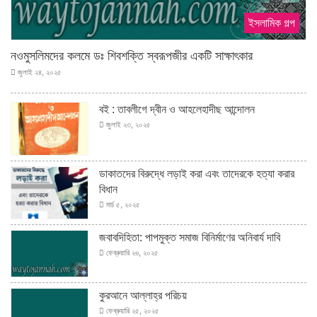
ইসলামিক গল্প
নওমুসলিমদের কলমে ডঃ শিবশক্তি স্বরূপজীর একটি সাক্ষাৎকার
জুলাই ২৪, ২০২৫
বই : তাবলীগে দ্বীন ও আহলেহাদীছ আন্দোলন
জুলাই ২৩, ২০২৫
ডাকাতদের বিরুদ্ধে লড়াই করা এবং তাদেরকে হত্যা করার
বিধান
মার্চ ৫, ২০২৫
জবাবদিহিতা: পাপমুক্ত সমাজ বিনির্মাণের অনিবার্য দাবি
ফেব্রুয়ারি ২৬, ২০২৫
কুরআনে আল্লাহ্‌র পরিচয়
ফেব্রুয়ারি ২৫, ২০২৫