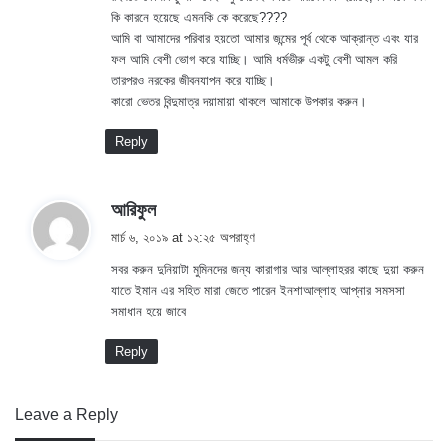
:
কি কারনে হয়েছে এমনকি কে করেছে????
আমি বা আমাদের পরিবার হয়তো আমার জন্মের পূর্ব থেকে আক্রান্ত এবং যার
ফল আমি বেশী ভোগ করে যাচ্ছি। আমি ধর্মভীরু একটু বেশী আমল করি
তারপরও নরকের জীবনযাপন করে যাচ্ছি।
কারো ভেতর বিন্দুমাত্র দয়ামায়া থাকলে আমাকে উপকার করুন।
Reply
s
আরিফুল
a
মার্চ ৬, ২০১৯ at ১২:২৫ অপরাহ্ণ
y
সবর করুন দুনিয়াটা মুমিনদের জন্য কারাগার আর আল্লাহরর কাছে দুয়া করুন
s
যাতে ইমান এর সহিত মারা জেতে পারেন ইনশাআল্লাহ আপ্নার সমসসা
:
সমাধান হয়ে জাবে
Reply
Leave a Reply