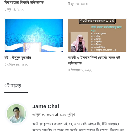
বিদ‘আতের বিসর্জন ডাউনলোড
জুন ২৩, ২০২৩
জুন ২৪, ২০২৩
বই : উলুমুল কুরআন
আরবী ও ইসলাম শিক্ষা কোর্সের সকল বই
ডাউনলোড
এপ্রিল ৩০, ২০২৩
ডিসেম্বর ১, ২০২২
২টি মন্তব্য
s
Jante Chai
a
এপ্রিল ৮, ২০১৭ at ১:১৩ পূর্বাহ্ণ
y
আমি ব্যাকুলভাবে জানতে চাই যে, এমন কেউ আছেন কি, যিনি আল্লাহর
s
রহমতে কোনকিছু না শুনেই শুধু দেখেই বলতে পারবেন কি হয়েছে, কিভাবে এবং