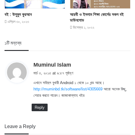
বই : উলুমুল কুরআন
আরবী ও ইসলাম শিক্ষা কোর্সের সকল বই
ডাউনলোড
এপ্রিল ৩০, ২০২৩
ডিসেম্বর ১, ২০২২
১টি মন্তব্য
s
Muminul Islam
a
মার্চ ৩, ২০১৫ at ৬:৫৭ পূর্বাহ্ণ
y
এখানে সহিহুল বুখারী Android ১ থেকে ১০ খন্ড আছে।
s
http://muminbd.tk/software/list/4305669
আরো অনেক কিছু,
:
শেয়ার করতে পারেন। জাজাকাল্লাহ খইর
Reply
Leave a Reply