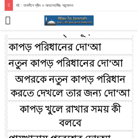
বই : তাবলীগে দ্বীন ও আহলেহাদীছ আন্দোলন
মেনু