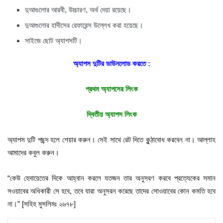
দুআগুলোর আরবী, উচ্চারণ, অর্থ দেয়া রয়েছে।
দুআগুলোর হাদীসের রেফারেন্স উল্লেখ করা হয়েছে।
সাইজে ছোট অ্যাপসটি।
অ্যাপস দুটির ডাউনলোড করতে :
প্রথম অ্যাপসের লিংক
দ্বিতীয় অ্যাপস লিংক
অ্যাপস দুটি পছন্দ হলে শেয়ার করুন। সেই সাথে রেট দিতে কুন্ঠাবোধ করবেন না। আল্লাহ
আমাদের কবুল করুন।
“কেউ হেদায়েতের দিকে আহ্বান করলে যতজন তার অনুসরণ করবে প্রত্যেকের সমান
সওয়াবের অধিকারী সে হবে, তবে যারা অনুসরন করেছে তাদের সোওয়াবের কোন কমতি হবে
না।” [সহিহ মুসলিমঃ ২৬৭৮]