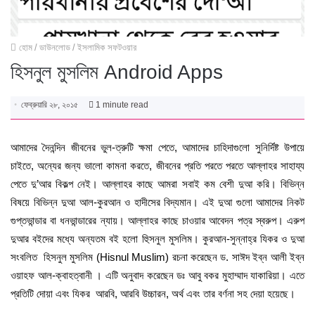
হোম
/
ডাউনলোড
/
ইসলামিক সফটওয়ার
হিসনুল মুসলিম Android Apps
ফেব্রুয়ারি ২৮, ২০১৫
1 minute read
আমাদের দৈনন্দিন জীবনের ভুল-ত্রুটি ক্ষমা পেতে, আমাদের চাহিদাগুলো সুনির্দিষ্ট উপায়ে
চাইতে, অন্যের জন্য ভালো কামনা করতে, জীবনের প্রতি পরতে পরতে আল্লাহর সাহায্য
পেতে দু’আর বিকল্প নেই। আল্লাহর কাছে আমরা সবাই কম বেশী দুআ করি। বিভিন্ন
বিষয়ে বিভিন্ন দুআ আল-কুরআন ও হাদীসের বিদ্যমান। এই দুআ গুলো আমাদের নিকট
গুপ্তভান্ডার বা ধনভান্ডারের ন্যায়। আল্লাহর কাছে চাওয়ার আবেদন পত্র স্বরুপ। এরুপ
দুআর বইদের মধ্যে অন্যতম বই হলো হুিসনুল মুসলিম। কুরআন-সুন্নাহ্‌র যিকর ও দুআ
সংবলিত হিসনুল মুসলিম (Hisnul Muslim) রচনা করেছেন ড. সাঈদ ইব্‌ন আলী ইব্‌ন
ওয়াহফ আল-ক্বাহত্বানী । এটি অনুবাদ করেছেন ডঃ আবু বকর মুহাম্মাদ যাকারিয়া। এতে
প্রতিটি দোয়া এবং যিকর আরবি, আরবি উচ্চারন, অর্থ এবং তার বর্ণনা সহ দেয়া হয়েছে।