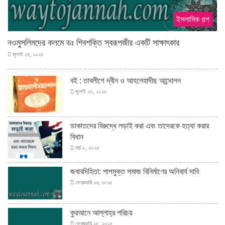
ইসলামিক গল্প
নওমুসলিমদের কলমে ডঃ শিবশক্তি স্বরূপজীর একটি সাক্ষাৎকার
জুলাই ২৪, ২০২৫
বই : তাবলীগে দ্বীন ও আহলেহাদীছ আন্দোলন
জুলাই ২৩, ২০২৫
ডাকাতদের বিরুদ্ধে লড়াই করা এবং তাদেরকে হত্যা করার
বিধান
মার্চ ৫, ২০২৫
জবাবদিহিতা: পাপমুক্ত সমাজ বিনির্মাণের অনিবার্য দাবি
ফেব্রুয়ারি ২৬, ২০২৫
কুরআনে আল্লাহ্‌র পরিচয়
ফেব্রুয়ারি ২৫, ২০২৫