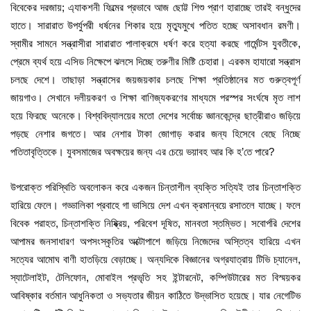
বিবেকের দরজায়; এ্যাকশনী ফিল্মের প্রভাবে আজ ছোট্ট শিশু প্রাণ হারাচ্ছে তারই বন্ধুদের
হাতে। সারারাত উপর্যুপরী ধর্ষনের শিকার হয়ে মৃত্যুমুখে পতিত হচ্ছে অসাবধান রমণী।
স্বামীর সামনে সন্ত্রাসীরা সারারাত পালাক্রমে ধর্ষণ করে হত্যা করছে গার্মেন্টস যুবতীকে,
প্রেমে ব্যর্থ হয়ে এসিড নিক্ষেপে ঝলসে দিচ্ছে তরুণীর মিষ্টি চেহারা। এরকম হাযারো সন্ত্রাস
চলছে দেশে। তাছাড়া সন্ত্রাসের জয়জয়কার চলছে শিক্ষা প্রতিষ্ঠানের মত গুরুত্বপূর্ণ
জায়গাও। সেখানে দলীয়করণ ও শিক্ষা বাণিজ্যকরণের মাধ্যমে পরস্পর সংর্ঘষে মৃত লাশ
হয়ে ফিরছে অনেকে। বিশ্ববিদ্যালয়ের মতো দেশের সর্বোচ্চ জ্ঞানকেন্দ্রে ছাত্রীরাও জড়িয়ে
পড়ছে নেশার জগতে। আর নেশার টাকা জোগাড় করার জন্য হিসেবে বেছে নিচ্ছে
পতিতাবৃত্তিকে। যুবসমাজের অবক্ষয়ের জন্য এর চেয়ে ভয়াবহ আর কি হ’তে পারে?
উপরোক্ত পরিস্থিতি অবলোকন করে একজন চিন্তাশীল ব্যক্তি সত্যিই তার চিন্তাশক্তি
হারিয়ে ফেলে। গড্ডালিকা প্রবাহে গা ভাসিয়ে দেশ এখন ক্রমান্বয়ে রসাতলে যাচ্ছে। ফলে
বিবেক পরাহত, চিন্তাশক্তি নিষ্ক্রিয়, পরিবেশ দূষিত, মানবতা স্তম্ভিত। সবোর্পরি দেশের
আপামর জনসাধারণ অপসংস্কৃতির অক্টোপাশে জড়িয়ে নিজেদের অস্তিত্ব হারিয়ে এখন
সত্যের আমোঘ বাণী হাতড়িয়ে বেড়াচ্ছে। অন্যদিকে বিজ্ঞানের অগ্রযাত্রায় টিভি চ্যানেল,
স্যাটেলাইট, টেলিফোন, মোবাইল প্রভৃতি সহ ইন্টারনেট, কম্পিউটারের মত বিস্ময়কর
আবিষ্কার বর্তমান আধুনিকতা ও সভ্যতার জীয়ন কাঠিতে উদ্ভাসিত হয়েছে। যার নেগেটিভ