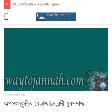
বই : তাবলীগে দ্বীন ও আহলেহাদীছ আন্দোলন
মেনু
হোম
/
পর্যালোচনা
অপসংস্কৃতির বেড়াজালে বন্দী যুবসমাজ