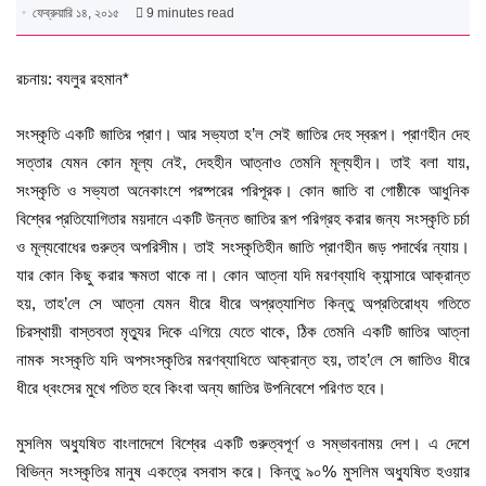
ফেব্রুয়ারি ১৪, ২০১৫
9 minutes read
রচনায়: বযলুর রহমান*
সংস্কৃতি একটি জাতির প্রাণ। আর সভ্যতা হ’ল সেই জাতির দেহ স্বরূপ। প্রাণহীন দেহ
সত্তার যেমন কোন মূল্য নেই, দেহহীন আত্নাও তেমনি মূল্যহীন। তাই বলা যায়,
সংস্কৃতি ও সভ্যতা অনেকাংশে পরষ্পরের পরিপূরক। কোন জাতি বা গোষ্ঠীকে আধুনিক
বিশ্বের প্রতিযোগিতার ময়দানে একটি উন্নত জাতির রূপ পরিগ্রহ করার জন্য সংস্কৃতি চর্চা
ও মূল্যবোধের গুরুত্ব অপরিসীম। তাই সংস্কৃতিহীন জাতি প্রাণহীন জড় পদার্থের ন্যায়।
যার কোন কিছু করার ক্ষমতা থাকে না। কোন আত্না যদি মরণব্যাধি ক্যান্সারে আক্রান্ত
হয়, তাহ’লে সে আত্না যেমন ধীরে ধীরে অপ্রত্যাশিত কিন্তু অপ্রতিরোধ্য গতিতে
চিরস্থায়ী বাস্তবতা মৃত্যুর দিকে এগিয়ে যেতে থাকে, ঠিক তেমনি একটি জাতির আত্না
নামক সংস্কৃতি যদি অপসংস্কৃতির মরণব্যাধিতে আক্রান্ত হয়, তাহ’লে সে জাতিও ধীরে
ধীরে ধ্বংসের মুখে পতিত হবে কিংবা অন্য জাতির উপনিবেশে পরিণত হবে।
মুসলিম অধ্যুষিত বাংলাদেশে বিশ্বের একটি গুরুত্বপূর্ণ ও সম্ভাবনাময় দেশ। এ দেশে
বিভিন্ন সংস্কৃতির মানুষ একত্রে বসবাস করে। কিন্তু ৯০% মুসলিম অধ্যুষিত হওয়ার