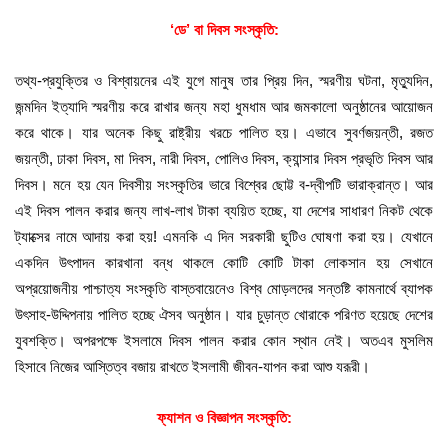
‘
ডে
’
বা
দিবস
সংস্কৃতি
:
তথ্য-প্রযুক্তির ও বিশ্বায়নের এই যুগে মানুষ তার প্রিয় দিন, স্মরণীয় ঘটনা, মৃত্যুদিন,
জন্মদিন ইত্যাদি স্মরণীয় করে রাখার জন্য মহা ধুমধাম আর জমকালো অনুষ্ঠানের আয়োজন
করে থাকে। যার অনেক কিছু রাষ্ট্রীয় খরচে পালিত হয়। এভাবে সুবর্ণজয়ন্তী, রজত
জয়ন্তী, ঢাকা দিবস, মা দিবস, নারী দিবস, পোলিও দিবস, ক্যান্সার দিবস প্রভৃতি দিবস আর
দিবস। মনে হয় যেন দিবসীয় সংস্কৃতির ভারে বিশ্বের ছোট্ট ব-দ্বীপটি ভারাক্রান্ত। আর
এই দিবস পালন করার জন্য লাখ-লাখ টাকা ব্যয়িত হচ্ছে, যা দেশের সাধারণ নিকট থেকে
ট্যাক্সের নামে আদায় করা হয়! এমনকি এ দিন সরকারী ছুটিও ঘোষণা করা হয়। যেখানে
একদিন উৎপাদন কারখানা বন্ধ থাকলে কোটি কোটি টাকা লোকসান হয় সেখানে
অপ্রয়োজনীয় পাশ্চাত্য সংস্কৃতি বাস্তবায়েনেও বিশ্ব মোড়লদের সন্তষ্টি কামনার্থে ব্যাপক
উৎসাহ-উদ্দিপনায় পালিত হচ্ছে ঐসব অনুষ্ঠান। যার চুড়ান্ত খোরাকে পরিণত হয়েছে দেশের
যুবশক্তি। অপরপক্ষে ইসলামে দিবস পালন করার কোন স্থান নেই। অতএব মুসলিম
হিসাবে নিজের আস্তিত্ব বজায় রাখতে ইসলামী জীবন-যাপন করা আশু যরূরী।
ফ্যাশন
ও
বিজ্ঞাপন
সংস্কৃতি
: