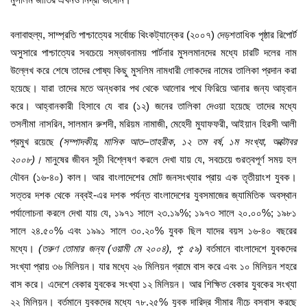
বলাবাহুল্য, সাম্প্রতি পাশ্চাত্যের সর্বোচ্চ থিংকট্যান্কের (২০০৭) দেড়শতাধিক পৃষ্ঠার রিপোর্ট
অসুসারে পাশ্চাত্যের সবচেয়ে সম্ভাবনাময় পার্টনার মুসলমানদের মধ্যে চারটি দলের নাম
উল্লেখ করে শেষে তাদের পোষ্য কিছু মুসলিম নামধারী লোকদের নামের তালিকা প্রদান করা
হয়েছে। যারা তাদের মতে অন্ধকার পথ থেকে আলোর পথে ফিরিয়ে আনার জন্য আহ্বান
করে। আহ্বানকারী হিসাবে যে বার (১২) জনের তালিকা দেওয়া হয়েছে তাদের মধ্যে
তসলীমা নাসরিন, সালমান রুশদী, মরিয়ম নামাজী, মেহেদী মুযাফফরী, আইয়ান হিরসী আলী
প্রমুখ রয়েছে
(
সম্পাদকীয়
,
মাসিক
আত
–
তাহরীক
,
১২
তম
বর্ষ
,
১ম
সংখ্যা
,
অক্টোবর
২০০৮
)
।
মানুষের জীবন সূচী বিশ্লেষণ করলে দেখা যায় যে, সবচেয়ে গুরত্বপূর্ণ সময় হল
যৌবন (১৬-৪০) কাল। আর বাংলাদেশের মোট জনসংখ্যার প্রায় এক তৃতীয়াংশ যুবক।
সত্তর দশক থেকে নব্বই-এর দশক পর্যন্ত বাংলাদেশের যুবসমাজের জ্যামিতিক অবস্থান
পর্যালোচনা করলে দেখা যায় যে, ১৯৭১ সালে ২৩.১৯%; ১৯৭৩ সালে ২০.০০%; ১৯৮১
সালে ২৪.৫০% এবং ১৯৯১ সালে ৩০.২০% যুবক ছিল যাদের বয়স ১৬-৪০ বছরের
মধ্যে।
(
তরুণ
তোমার
জন্য
(
ওয়ামী
মে
২০০৪
),
পৃ
:
৫৯
)
বর্তমানে বাংলাদেশে যুবকদের
সংখ্যা প্রায় ৩৬ মিলিয়ন। যার মধ্যে ২৬ মিলিয়ন গ্রামে বাস করে এবং ১০ মিলিয়ন শহরে
বাস করে। এদেশে বেকার যুবকের সংখ্যা ১২ মিলিয়ন। আর শিক্ষিত বেকার যুবকের সংখ্যা
২২ মিলিয়ন। বর্তমানে যুবকদের মধ্যে ৭৮.২৫% যুবক দারিদ্র সীমার নীচে বসবাস করছে