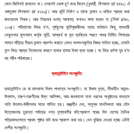
কোন জিনিসই রাখতেন না। দেখলেই ভেঙ্গে চূর্ণ করে দিতেন
(
বুখারী
,
মিশকাত
হা
/
৪৪৯১
;
ঐ
বঙ্গানুবাদ
মিশকাত
হা
/
৪২৯২
)
। আর মূর্তি নির্মাণ ও তাকে সন্মান ও ভক্তি শ্রদ্ধা করা
জঘন্যতম শিরক। আর শিরকের গুনাহ্ আল্লাহ্ কখনও ক্ষমা করেন না
(
নিসা
৪
/
৪৮
,
১১৬
)
। পরিতাপের বিষয় হ’ল, পূর্বযুগের মূর্তিপূজারীদের ন্যায় বর্তমানে কিছু নামধারী
সেক্যুলার মুসলমান কর্তৃক মূর্তি, ভাস্কর্য বা মৃত ব্যক্তির স্মরণে পাথর নির্মিত পিলারের
সামনে দাঁড়িয়ে নীরবে সন্মান প্রদর্শন করাতে যেমন অপসংস্কৃতির বিজয় সাধিত হচ্ছে, তেমনি
ফুল দিয়ে শ্রদ্ধা নিবেদনের কারণে হাযার হাযার টাকা ব্যয় হচ্ছে। যা দিয়ে দুর্দশা দূর হ’ত
বহু গরীব পরিবারের।
ভ্যালেন্টাইন
সংস্কৃতি
:
ভ্যালেন্টাইন ডে বা ভালবাসা দিবস পাশ্চাত্য সংস্কৃতি। যা উদ্দাম নৃত্য, সীমাহীন আনন্দ-
উল্লাস, তরুণ-তরুণীদের উষ্ণ আলিঙ্গন, আর জমকালো নানা ধরনের অনুষ্ঠানের মাধ্যমে
অতি উৎসাহ-উদ্দীপনার সাথে পালিত হয়। বস্ত্রহীন দেহ, অসুস্থ মানসিকতা আর যৌন
উত্তেজনার চূড়ান্ত পর্যায়ের নগ্ন দৃশ্যাবলীর বহি:প্রকাশ পরের দিন দেশের দৈনিক
পত্রিকাগুলোতে প্রথম পৃষ্ঠায় ঘটা করে প্রকাশ করা হয়। যেন বুঝিয়ে দেওয়া হচ্ছে এটাই
দেশীয় সংস্কৃতি।