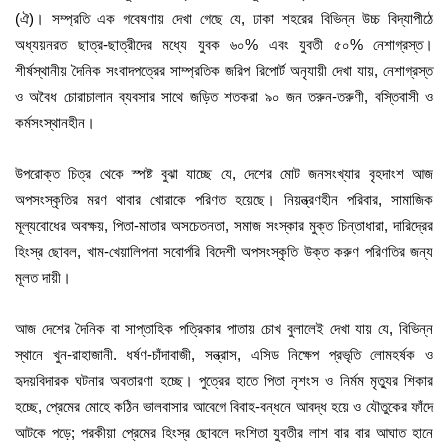
(ঐ)। সম্প্রতি এক গবেষণায় দেখা গেছে যে, ঢাকা শহরের বিভিন্ন উচ্চ বিদ্যাপীঠে
অধ্যয়নরত ছাত্র-ছাত্রীদের মধ্যে যুবক ৬০% এবং যুবতী ৫০% নেশাগ্রস্ত।
শীর্ষস্থানীয় দৈনিক সংবাদপত্রের সাম্প্রতিক জরিপ রিপোর্ট অনৃযায়ী দেখা যায়, নেশাগ্রস্ত
ও অবৈধ চোরাচালান ব্যবসার সাথে জড়িত শতকরা ৯০ জন তরুন-তরুণী, বস্তিবাসী ও
কর্মসংস্থানহীন।
উপরোক্ত চিত্র থেকে স্পষ্ট বুঝা যাচ্ছে যে, দেশের মোট জনসংখ্যার বৃহদাংশ আজ
অপসংস্কৃতির মরণ থাবার খোরাকে পরিণত হয়েছে। নিয়ন্ত্রণহীন পরিবার, সামাজিক
মূল্যবোধের অবক্ষয়, পিতা-মাতার অসচেতনতা, সমাজ সংস্কার মুক্ত চিন্তাধারা, দারিদ্রের
হিংস্র ছোবল, খাম-খেয়ালিপনা সবোর্পরি বিদেশী অপসংস্কৃতি উক্ত করুণ পরিণতির জন্য
মূলত দায়ী।
আজ দেশের দৈনিক বা সাপ্তাহিক পত্রিকার পাতায় চোখ বুলালেই দেখা যায় যে, বিভিন্ন
স্থানে খুন-রাহাজানী. ধর্ষণ-চাঁদাবাজী, সন্ত্রাস, এসিড নিক্ষেপ প্রভৃতি লোমহর্ষক ও
হৃদয়বিদারক ঘটনার অবতারণা হচ্ছে। পুত্রের হাতে পিতা নৃশংস ও নির্মম মৃত্যুর শিকার
হচ্ছে, প্রেমের মোহে কঠিন ভালবাসার আবেগে বিবাহ-বন্ধনে আবদ্ধ হয়ে ও যৌতুকের ফাঁদে
আটকে পড়ে; পরকীয়া প্রেমের হিংস্র ছোবলে দংশিতা যুবতীর লাশ বার বার আঘাত হানে