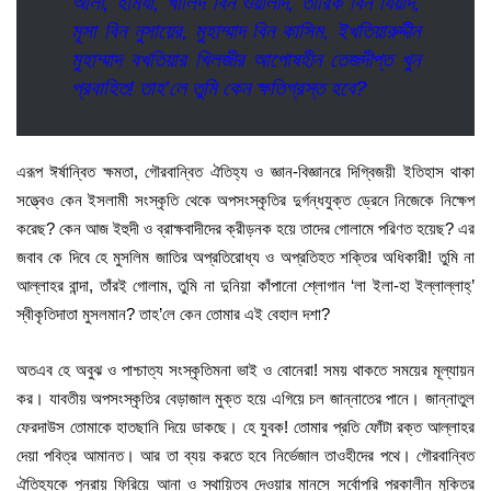
আলী, হামযা, খালিদ বিন ওয়ালীদ, তারিক বিন যিয়াদ,
মূসা বিন নুসায়ের, মুহাম্মাদ বিন কাসিম, ইখতিয়ারুদ্দীন
মুহাম্মাদ বখতিয়ার খিলজীর আপোষহীন তেজদীপ্ত খুন
প্রবাহিত! তাহ’লে তুমি কেন ক্ষতিগ্রস্ত হবে?
এরূপ ঈর্ষান্বিত ক্ষমতা, গৌরবান্বিত ঐতিহ্য ও জ্ঞান-বিজ্ঞানরে দিগ্বিজয়ী ইতিহাস থাকা
সত্ত্বেও কেন ইসলামী সংস্কৃতি থেকে অপসংস্কৃতির দুর্গন্ধযুক্ত ড্রেনে নিজেকে নিক্ষেপ
করেছ? কেন আজ ইহুদী ও ব্রাক্ষবাদীদের ক্রীড়নক হয়ে তাদের গোলামে পরিণত হয়েছ? এর
জবাব কে দিবে হে মুসলিম জাতির অপ্রতিরোধ্য ও অপ্রতিহত শক্তির অধিকারী! তুমি না
আল্লাহর বান্দা, তাঁরই গোলাম, তুমি না দুনিয়া কাঁপানো শ্লোগান ‘লা ইলা-হা ইল্লাল্লাহ্’
স্বীকৃতিদাতা মুসলমান? তাহ’লে কেন তোমার এই বেহাল দশা?
অতএব হে অবুঝ ও পাশ্চাত্য সংস্কৃতিমনা ভাই ও বোনেরা! সময় থাকতে সময়ের মূল্যায়ন
কর। যাবতীয় অপসংস্কৃতির বেড়াজাল মুক্ত হয়ে এগিয়ে চল জান্নাতের পানে। জান্নাতুল
ফেরদাউস তোমাকে হাতছানি দিয়ে ডাকছে। হে যুবক! তোমার প্রতি ফোঁটা রক্ত আল্লাহর
দেয়া পবিত্র আমানত। আর তা ব্যয় করতে হবে নির্ভেজাল তাওহীদের পথে। গৌরবান্বিত
ঐতিহ্যকে পুনরায় ফিরিয়ে আনা ও স্থায়িত্ব দেওয়ার মানসে সর্বোপরি পরকালীন মুক্তির