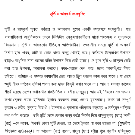
মূর্তি
ও
ভাস্কর্য
সংস্কৃতি
:
মূর্তি ও ভাস্কর্য মূলত: বর্বরতা ও অন্ধকার যুগের একটি বস্তাপচা সংস্কৃতি। যার
ধারাবাহিকতা আধুনিকতার চমকে ডিজিটাল সেক্যুলারবাদীদের মাঝে প্রতক্ষ্য ও সুদঢ়ভাবে
বিদ্যমান। মূর্তি ও ভাস্কর্যের ইতিহাস অতিপ্রাচীন। তৎকালীন সময়ে মূর্তি বা ভাস্কর্য
নির্মাণ হ’ত পাথর, মাটি বা কোন ধাতব বস্তু খোদাই করে। বর্তমানে উল্লেখিত উপাদান
ছাড়াও আধুনিক নানা ধরনের রঙ্গিন উপাদান দিয়ে তৈরী হচ্ছে। সে যুগে মূর্তি ও ভাস্কর্য তৈরি
করা হ’ত উপসনা, আরাধনা করতে। নযর-নেয়াজ পেশ করে, মনের আকাঙ্খিত বিষয়
চাইতে। বর্তমানে এ সমস্ত কাযাবলীর চেয়ে আরও ভ্ন্নি ধরনের কাজ করে থাকে। যা দেখে
শুধুই নীরব দর্শকের ভূমিকা পালন করা ছাড়া কিছুই করার থাকে না। আর এ সমস্ত কাজের
শীর্ষে রয়েছে দেশের তথাকথিত রাজনৈতিক ও ধর্মীয় নেতৃবৃন্দ। আর এই শিরকের মত জঘন্য
অপরাধমূলক কাজে হাতিয়ার হিসাবে ব্যবহৃত হচ্ছে দেশের যুবসমাজ। অথচ তা সম্পূর্ণ
কুআন ও ছহীহ সুন্নাহ বিরোধী। ইসলাম এ ব্যাপারে পরিষ্কার বক্তব্য ও মর্মন্তুদ শাস্তির
কথা বর্ণনা করেছে। ছবি মূর্তি ভেঙ্গে ফেলার জন্য কঠো নির্দেশ দিয়ে রাসূলুল্লাহ্ (ছা:) আলী
(রা:) –কে বলেন, ‘যখনই কোন মূর্তি দেখবে, তা ভেঙ্গে টুকরো না করে ছাড়বে না’
(
মুসলিম
,
মিশকাত
হা
/
১৬৯৬
)
। মা আয়েশা (রা:) বলেন, রাসূল (ছা:) স্বীয় গৃহে প্রাণীর ছবিযুক্ত