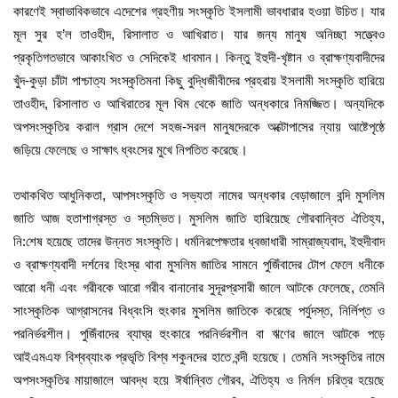
কারণেই স্বাভাবিকভাবে এদেশের গ্রহণীয় সংস্কৃতি ইসলামী ভাবধারার হওয়া উচিত। যার
মূল সুর হ’ল তাওহীদ, রিসালাত ও আখিরাত। যার জন্য মানুষ অনিচ্ছা সত্ত্বেও
প্রকৃতিগতভাবে আকাংখিত ও সেদিকেই ধাবমান। কিন্তু ইহুদী-খৃষ্টান ও ব্রাক্ষণ্যবাদীদের
খুঁদ-কুড়া চাঁটা পাশ্চাত্য সংস্কৃতিমনা কিছু বুদ্ধিজীবীদের প্রহরায় ইসলামী সংস্কৃতি হারিয়ে
তাওহীদ, রিসালাত ও আখিরাতের মূল থিম থেকে জাতি অন্ধকারে নিমজ্জিত। অন্যদিকে
অপসংস্কৃতির করাল গ্রাস দেশে সহজ-সরল মানুষদেরকে অক্টোপাসের ন্যায় আষ্টেপৃষ্ঠে
জড়িয়ে ফেলেছে ও সাক্ষাৎ ধ্বংসের মুখে নিপতিত করেছে।
তথাকথিত আধুনিকতা, আপসংস্কৃতি ও সভ্যতা নামের অন্ধকার বেড়াজালে বন্দি মুসলিম
জাতি আজ হতাশাগ্রস্ত ও স্তম্ভিত। মুসলিম জাতি হারিয়েছে গৌরবান্বিত ঐতিহ্য,
নি:শেষ হয়েছে তাদের উন্নত সংস্কৃতি। ধর্মনিরপেক্ষতার ধ্বজাধারী সাম্রাজ্যবাদ, ইহুদীবাদ
ও ব্রাক্ষণ্যবাদী দর্শনের হিংস্র থাবা মুসলিম জাতির সামনে পুজিঁবাদের টোপ ফেলে ধনীকে
আরো ধনী এবং গরীবকে আরো গরীব বানানোর সুদূরপ্রসারী জালে আটকে ফেলেছে, তেমনি
সাংস্কৃতিক আগ্রাসনের বিধ্বংসি হুংকার মুসলিম জাতিকে করেছে পর্যুদস্ত, নির্লিপ্ত ও
পরনির্ভরশীল। পুজিঁবাদের ব্যাঘ্র হুংকারে পরনির্ভরশীল বা ঋণের জালে আটকে পড়ে
আইএমএফ বিশ্বব্যাংক প্রভৃতি বিশ্ব শকুনদের হাতে বন্দী হয়েছে। তেমনি সংস্কৃতির নামে
অপসংস্কৃতির মায়াজালে আবদ্ধ হয়ে ঈর্ষান্বিত গৌরব, ঐতিহ্য ও নির্মল চরিত্র হয়েছে