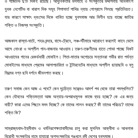
ও পজেটিভ দু’টি দিকই রয়েছে। আধুনিকতার উৎসাহে ও সংস্কৃতির উদ্দীপনায় অধিকাংশ
যুবক নেগেটিভ বা খারাপ দিক সমূহ পিপাসার্ত পাখির ন্যায় গোগ্রাসে গিলছে প্রতিনিয়ত।
যার কারণে সাক্ষাৎ ধ্বংসের দিকে ধাবিত হচ্ছে যুবসমাজ আর বিলীন হয়ে যাচ্ছে জাতির
শক্তি ও নিজস্ব সংস্কৃতি।
আজকাল রাস্তা-ঘাটে, শহর-বন্দরে, বাসে-ট্রেনে, লঞ্চ-স্টীমারে আরোহণ করলেই কানে ভেসে
আসে নোংরা ও অশ্লীল গান-বাজনার আওয়ায। তরুণ-তরুণীদের হাতে শোভা পাচ্ছে বিকট
আওয়াযের গানের রেকর্ডধারী মোবাইল। পিতা-মাতার অগোচরে সন্তানরা গভীর রাত পর্যন্ত
মোবাইলের মাধ্যমে প্রেমের আলাপচারিতা ও ইন্টারনেটের মাধ্যমে অশ্লীল ছায়াছবি ও ব্লু
ফিল্মের নগ্ন ছবি দর্শনে জীবনপাত করছে।
তরুণ সমাজ কেন আজ এ পথে? কেন দৃঢ়চিত্ত সত্ত্বেও আদর্শ পথ থেকে তারা পদস্খলিত?
কেন যৌবনের শক্তিমত্তা আজ অন্যায়-অপরাধমূলক কাজে ব্যয় হচ্ছে? কে এর জন্য
দায়ী? কারা এদের পিছনে মদদ দিচ্ছে? কে তাদের লালন করছে? কী তাদের পরিচয়? তাদের
শক্তি কি?
সাম্রাজ্যবাদ-ইহুদীবাদ ও ধর্মনিরপেক্ষতাবাদীদের চালু করা মুসলিম আক্বীদা ও আখলাক
বিরোধী সংস্কৃতির নামে হাযারো অপসংস্কৃতির শৃঙ্খলে বন্দী দেশের যুবসমাজ।