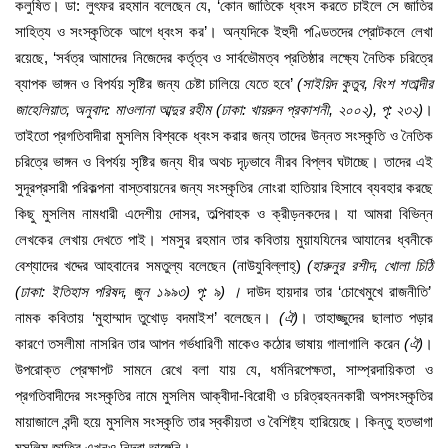
কলুষিত। ডা: লুৎফর রহমান বলেছেন যে, ‘কোন জাতিকে ধ্বংস করতে চাইলে সে জাতির
সাহিত্য ও সংস্কৃতিকে আগে ধ্বংস কর’। অন্যদিকে ইহুদী পণ্ডিতদের প্রোটকলে লেখা
রয়েছে, ‘সর্বত্র আমাদের নিজেদের কর্তৃত্ব ও সার্বভৌমত্ব প্রতিষ্ঠার লক্ষ্যে নৈতিক চরিত্রে
ব্যাপক ভাঙ্গন ও বিপর্যয় সৃষ্টির জন্য চেষ্টা চালিয়ে যেতে হবে’
(
সাইয়িদ
কুতুব
,
বিংশ
শতাব্দীর
জাহেলিয়াত
,
অনুবাদ
:
মাওলানা
আব্দুর
রহীম
(
ঢাকা
:
খায়রুন
প্রকাশনী
,
২০০২
),
পৃ
:
২৩২
)
।
তাইতো প্রগতিবাদীরা মুসলিম বিশ্বকে ধ্বংস করার জন্য তাদের উন্নত সংস্কৃতি ও নৈতিক
চরিত্রে ভাঙ্গন ও বিপর্যয় সৃষ্টির জন্য ধীর অথচ দৃঢ়ভাবে নীরব বিপ্লব ঘটাচ্ছে। তাদের এই
সুদূরপ্রসারী পরিকল্পনা বাস্তবায়নের জন্য সংস্কৃতির নোংরা হাতিয়ার হিসাবে ব্যবহার করছে
কিছু মুসলিম নামধারী এদেশীয় দোসর, তল্পিবাহক ও ক্রীড়নকদের। যা আমরা বিভিন্ন
লেখকের লেখায় দেখতে পাই। শমসুর রহমান তার কবিতায় মুয়াযযিনের আযানের ধ্বনীকে
বেশ্যাদের খদ্দের আহবানের সমতুল্য বলেছেন (নাউযুবিল্লাহ্)
(
হারুনুর
রশীদ
,
খোলা
চিঠি
(
ঢাকা
:
ইতিহাস
পরিষদ
,
জুন
১৯৯৩
)
পৃ
:
৯
)
।
দাউদ হায়দার তার ‘চোখেমুখে রাজনীতি’
নামক কবিতায় ‘মুহাম্মাদ তুখোড় বদমাইশ’ বলেছেন।
(
ঐ
)
। তাহাজ্জুদের ছালাত পড়ার
কারণে তসলীমা নাসরিন তার আপন গর্ভধারিণী মাকেও কঠোর ভাষায় গালাগালি করেন
(
ঐ
)
।
উপরোক্ত প্রেক্ষাপট সামনে রেখে বলা যায় যে, ধর্মনিরপেক্ষতা, সাম্প্রদায়িকতা ও
প্রগতিবাদীদের সংস্কৃতির নামে মুসলিম আক্বীদা-বিরোধী ও চরিত্রহননকারী অপসংস্কৃতির
মায়াজালে বন্দী হয়ে মুসলিম সংস্কৃতি তার স্বকীয়তা ও বৈশিষ্ট্য হারিয়েছে। কিন্তু হতভাগা
মুসলিম জাতির এখনও নিদ্রা ভাঙ্গেনি।