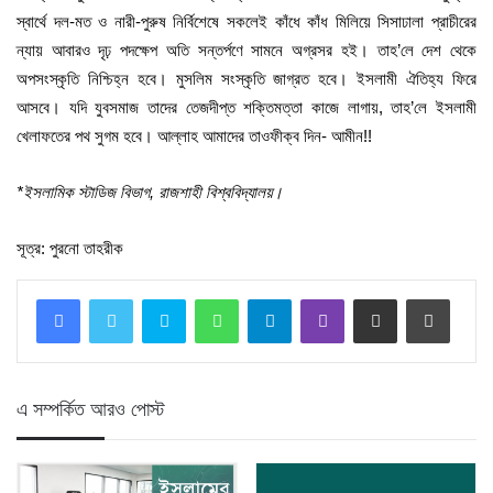
স্বার্থে দল-মত ও নারী-পুরুষ নির্বিশেষে সকলেই কাঁধে কাঁধ মিলিয়ে সিসাঢালা প্রাচীরের
ন্যায় আবারও দৃঢ় পদক্ষেপ অতি সন্তর্পণে সামনে অগ্রসর হই। তাহ’লে দেশ থেকে
অপসংস্কৃতি নিশ্চিহ্ন হবে। মুসলিম সংস্কৃতি জাগ্রত হবে। ইসলামী ঐতিহ্য ফিরে
আসবে। যদি যুবসমাজ তাদের তেজদীপ্ত শক্তিমত্তা কাজে লাগায়, তাহ’লে ইসলামী
খেলাফতের পথ সুগম হবে। আল্লাহ আমাদের তাওফীক্ব দিন- আমীন!!
*
ইসলামিক
স্টাডিজ
বিভাগ
,
রাজশাহী
বিশ্ববিদ্যালয়
।
সূত্র: পুরনো তাহরীক
Skype
WhatsApp
Telegram
Viber
Share via Email
Print
এ সম্পর্কিত আরও পোস্ট