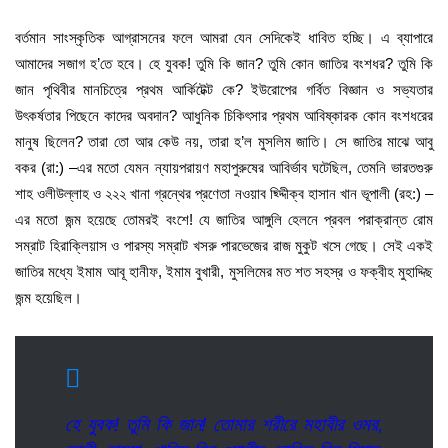
বর্তমান সাংস্কৃতিক আগ্রাসনের ফলে আমরা যেন সেদিকেই ধাবিত হচ্ছি। এ ব্যাপারে
আমাদের সজাগ হ’তে হবে। হে যুবক! তুমি কি জান? তুমি কোন জাতির বংশধর? তুমি কি
জান পৃথিবীর মানচিত্রে প্রথম আর্কিটেক্ট কে? ইউরোপের গর্বিত বিজ্ঞান ও সভ্যতার
উৎকর্ষতার পিছেনে কাদের অবদান? আধুনিক চিকিৎসার প্রথম আবিষ্কারক কোন বংশধরের
মানুষ ছিলেন? তারা তো আর কেউ নয়, তারা হ’ল মুসলিম জাতি। সে জাতির মাঝে আবু
বকর (রা:) –এর মতো যেমন ন্যায়পরায়ণ মহাপুরুষের আবির্ভাব ঘটেছিল, তেমনি ভারতগুরু
শাহ ওলীউল্লাহ ও ২২২ খানা গ্রন্থের প্রণেতা নওয়াব ছ্দ্দিীক্ব হাসান খান ভূপালী (রহ:) –
এর মতো জন্ম হয়েছে তোমরই বংশে! যে জাতির আঙ্গুলি হেলনে প্রবল পরাক্রান্ত রোম
সম্রাট হিরাক্লিয়াস ও পারস্য সম্রাট খসরু পারভেজের রাজ মুকুট খসে গেছে। সেই একই
জাতির মধ্যে ইমাম আবূ হানীফ, ইমাম বুখারী, মুসলিমের মত শত সহস্র ও ফক্বীহ মুহাদ্দিছ
জন্ম হয়েছিল।
হে যুবক! তুমি কি জান! তোমার শরীরে মহাবীর ওমর,