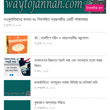
ইসলামিক গল্প
নওমুসলিমদের কলমে ডঃ শিবশক্তি স্বরূপজীর একটি সাক্ষাৎকার
জুলাই ২৪, ২০২৫
বই : তাবলীগে দ্বীন ও আহলেহাদীছ আন্দোলন
জুলাই ২৩, ২০২৫
ডাকাতদের বিরুদ্ধে লড়াই করা এবং তাদেরকে হত্যা করার
বিধান
মার্চ ৫, ২০২৫
জবাবদিহিতা: পাপমুক্ত সমাজ বিনির্মাণের অনিবার্য দাবি
ফেব্রুয়ারি ২৬, ২০২৫
কুরআনে আল্লাহ্‌র পরিচয়
ফেব্রুয়ারি ২৫, ২০২৫