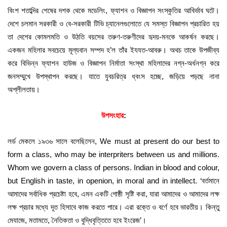
বিংশ শতাব্দির শেষের দশক থেকে মডেলিং, ফ্যাশন ও বিজ্ঞাপন সংস্কৃতির আবির্ভাব ঘটে।
দেশে চলমান সরকারী ও বে-সরকারী টিভি চ্যানেলগুলোতে যে সমস্ত বিজ্ঞাপন প্রচারিত হয়
তা দেশের কোমলমতি ও উঠতি বয়সের তরুণ-তরুণীদের হৃদয়-মনকে আকর্ষন করছে।
একজন মহিলার সবচেয়ে মূল্যবান সম্পদ হ’ল তাঁর ইযযত-আবরু। অথচ তাকে উপজীব্য
করে বিভিন্ন ফ্যাশন হাউজ ও বিজ্ঞাপন নির্মাতা সংস্থা মহিলাদের নগ্ন-অর্ধনগ্ন করে
জনসম্মুখে উপস্থাপন করছে। যাতে যুবচরিত্র ধ্বংস হচ্ছে, জড়িয়ে পড়ছে নানা
অশ্লীলতায়।
উপসংহার
:
লর্ড মেকলে ১৯৩৬ সালে বলেছিলেন, We must at present do our best to
form a class, who may be interpriters between us and millions.
Whom we govern a class of persons. Indian in blood and colour,
but English in taste, in openion, in moral and in intellect. ‘বর্তমানে
আমাদের সর্বাধিক প্রচেষ্টা হবে, এমন একটি গোষ্ঠী সৃষ্টি করা, যারা আমাদের ও আমাদের লক্ষ
লক্ষ প্রচার মধ্যে দূত হিসাবে কাজ করতে পারে। এরা রক্তে ও বর্ণে হবে ভারতীয়। কিন্তু
মেযাজে, মতামতে, নৈতিকতা ও বুদ্ধিবৃত্তিতে হবে ইংরেজ’।