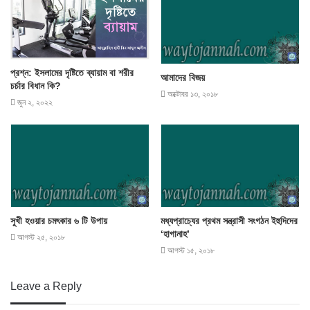
প্রশ্ন: ইসলামের দৃষ্টিতে ব্যায়াম বা শরীর
আমাদের বিজয়
চর্চার বিধান কি?
অক্টোবর ১৩, ২০১৮
জুন ২, ২০২২
সুখী হওয়ার চমৎকার ৬ টি উপায়
মধ্যপ্রাচ্যের প্রথম সন্ত্রাসী সংগঠন ইহুদিদের
‘হাগানাহ’
আগস্ট ২৫, ২০১৮
আগস্ট ১৫, ২০১৮
Leave a Reply