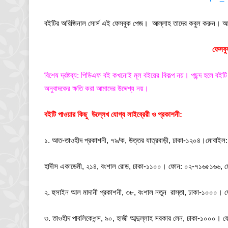
বইটির অরিজিনাল সোর্স এই ফেসবুক পেজ। আল্লাহ তাদের কবুল করুন। আপন
ফেসবু
বিশেষ দ্রষ্টব্য: পিডিএফ বই কখনোই মূল বইয়ের বিকল্প নয়। পছন্দ হলে বইটি
অনুবাদকের ক্ষতি করা আমাদের উদ্দেশ্য নয়।
বইটি পাওয়ার কিছু উল্লেখ যোগ্য লাইব্রেরী ও প্রকাশনী:
১. আত-তাওহীদ প্রকাশনী, ৭৯/ক, উত্তর যাত্রবাড়ী, ঢাকা-১২০৪।মোবা
হাদীস একাডেমী, ২১৪, বংশাল রোড, ঢাকা-১১০০। ফোন: ০২-৭১৬৫১৬৬
২. হুসাইন আল মাদানী প্রকাশনী, ৩৮, বংশাল নতুন রাস্তা, ঢাকা-১০০
৩. তাওহীদ পাবলিকেশন্স, ৯০, হাজী আব্দুল্লাহ সরকার লেন, ঢাকা-১০০