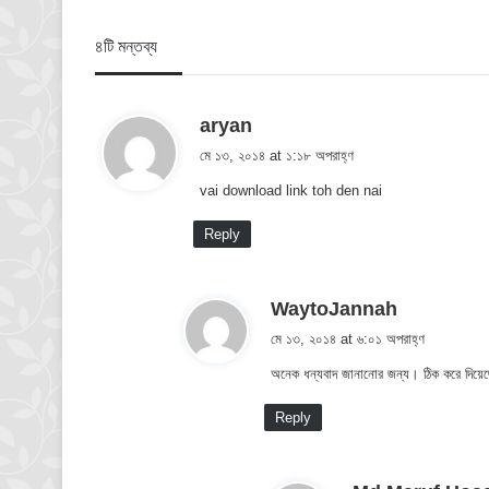
৪টি মন্তব্য
s
aryan
a
মে ১৩, ২০১৪ at ১:১৮ অপরাহ্ণ
y
vai download link toh den nai
s
:
Reply
s
WaytoJannah
a
মে ১৩, ২০১৪ at ৬:০১ অপরাহ্ণ
y
অনেক ধন্যবাদ জানানোর জন্য। ঠিক করে দিয়ে
s
:
Reply