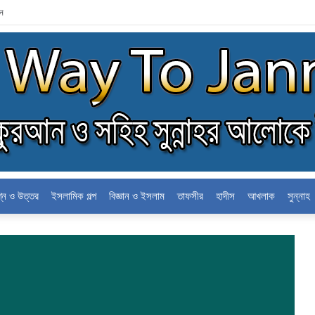
লন
শ্ন ও উত্তর
ইসলামিক গল্প
বিজ্ঞান ও ইসলাম
তাফসীর
হাদীস
আখলাক
সুন্নাহ