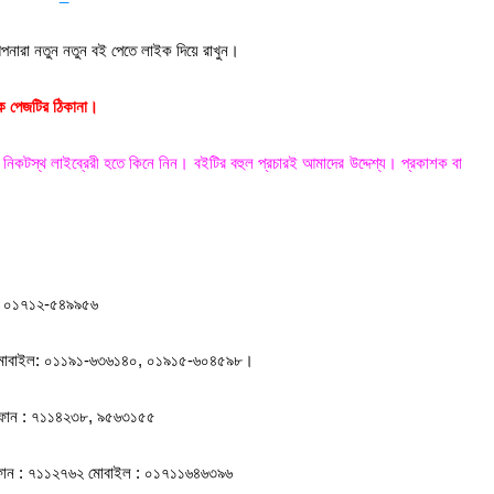
ারা নতুন নতুন বই পেতে লাইক দিয়ে রাখুন।
ক পেজটির ঠিকানা।
 নিকটস্থ লাইব্রেরী হতে কিনে নিন। বইটির বহুল প্রচারই আমাদের উদ্দেশ্য। প্রকাশক বা
ইল: ০১৭১২-৫৪৯৯৫৬
, মোবাইল: ০১১৯১-৬৩৬১৪০, ০১৯১৫-৬০৪৫৯৮।
০। ফোন : ৭১১৪২৩৮, ৯৫৬৩১৫৫
০। ফোন : ৭১১২৭৬২ মোবাইল : ০১৭১১৬৪৬৩৯৬