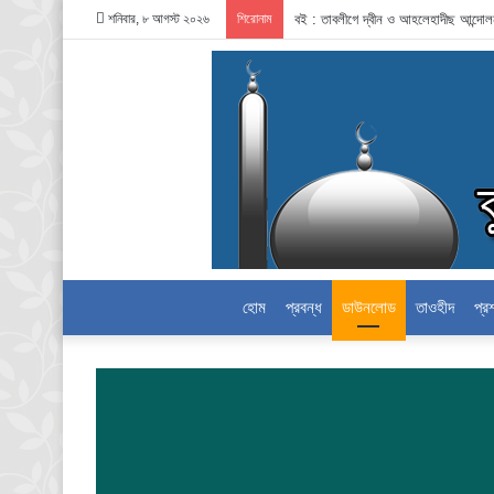
শনিবার, ৮ আগস্ট ২০২৬
শিরোনাম
বই : তাবলীগে দ্বীন ও আহলেহাদীছ আন্দো
হোম
প্রবন্ধ
ডাউনলোড
তাওহীদ
প্র