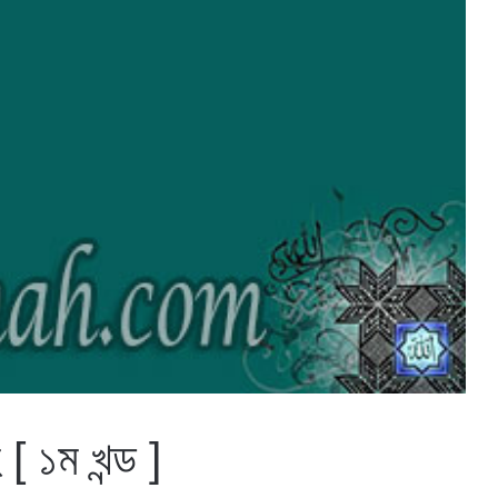
[ ১ম খন্ড ]