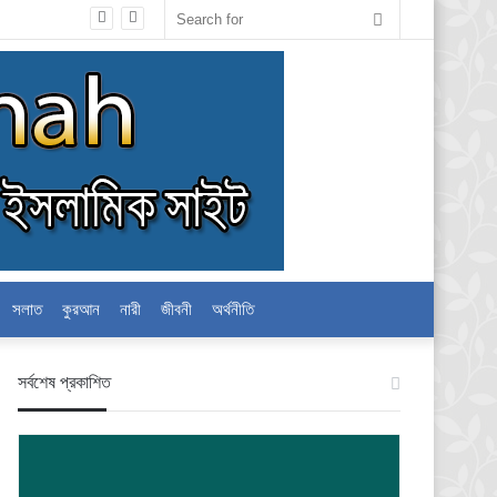
Search
for
সলাত
কুরআন
নারী
জীবনী
অর্থনীতি
স‍র্বশেষ প্রকাশিত