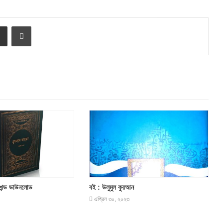
e
Share via Email
Print
 খন্ড ডাউনলোড
বই : উলুমুল কুরআন
এপ্রিল ৩০, ২০২৩