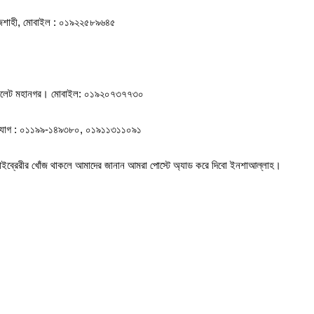
), রাজশাহী, মোবাইল : ০১৯২২৫৮৯৬৪৫
জার, সিলেট মহানগর। মোবাইল: ০১৯২০৭৩৭৭৩০
োগাযোগ : ০১১৯৯-১৪৯৩৮০, ০১৯১১৩১১০৯১
ইব্রেরীর খোঁজ থাকলে আমাদের জানান আমরা পোস্টে অ্যাড করে দিবো ইনশাআল্লাহ।