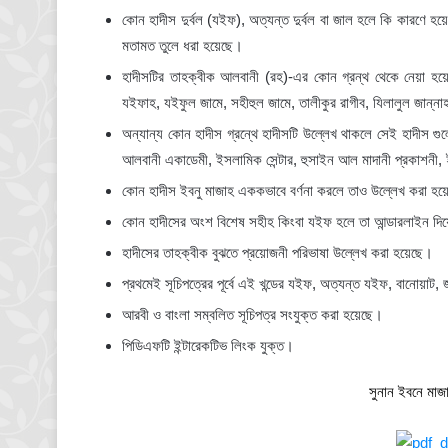
কোন হাদীস দুর্বল (যইফ), অত্যন্ত দুর্বল বা জাল হলে কি কারণে হয়েছ
মতামত তুলে ধরা হয়েছে।
হাদীসটির তাহক্বীক আলবানী (রহ)-এর কোন গ্রন্থ থেকে নেয়া হ
যইফাহ, যইফুল জামে, সহীহুল জামে, তালীকুর রাগীব, যিলালুল জান্ন
অন্যান্য কোন হাদীস গ্রন্থে হাদীসটি উল্লেখ থাকলে সেই হাদীস গু
আলবানী একাডেমী, ইসলামিক সেন্টার, হুসাইন আল মাদানী প্রকাশনী,
কোন হাদীস ইবনু মাজাহ এককভাবে বর্ণনা করলে তাও উল্লেখ করা হ
কোন হাদীসের অংশ বিশেষ সহীহ কিংবা যইফ হলে তা আন্ডারলাইন দিয়
হাদীসের তাহক্বীক বুঝতে প্রয়োজনী পরিভাষা উল্লেখ করা হয়েছে।
প্রথমেই সূচিপত্রের পূর্বে এই খন্ডের যইফ, অত্যন্ত যইফ, বানোয়াট
আরবী ও বাংলা সম্বলিত সূচিপত্র সংযুক্ত করা হয়েছে।
পিডিএফটি ইন্টারেকটিভ লিংক যুক্ত।
সুনান ইবনে মাজ