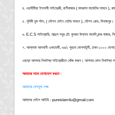
৪. ওয়াহীদীয়া ইসলামী লাইব্রেরী, রাণীবাজার ( মাদরাসা মার্কেটের সামনে 
৫. পৃথিবী বুক স্টল, ( স্টেশন মেইন গেটের সামনে ), স্টেশন রোড, দিনাজপুর।
৬. E.C.S লাইব্রোরি, আব্দুস সবুর চৌ: কুদরত উল্লাহ মার্কেট,বন্দর বা
৭. আল্লামা আলবানী একাডেমী, ৬৯/১ পুরনো মোগলাটুলী, ঢাকা-১০০০ য
এছাড়া আপনার নিকটস্থ লাইব্রেরীতে খোঁজ করুন। আপনার কোন নিকটস্থ লা
আমাদের সাথে যোগাযোগ করতে :
আমাদের ফেসবুক পেজ
আমাদের মেইল আইডি :
pureislam4u@gmail.com