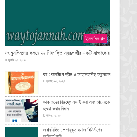
ইসলামিক গল্প
নওমুসলিমদের কলমে ডঃ শিবশক্তি স্বরূপজীর একটি সাক্ষাৎকার
জুলাই ২৪, ২০২৫
বই : তাবলীগে দ্বীন ও আহলেহাদীছ আন্দোলন
জুলাই ২৩, ২০২৫
ডাকাতদের বিরুদ্ধে লড়াই করা এবং তাদেরকে
হত্যা করার বিধান
মার্চ ৫, ২০২৫
জবাবদিহিতা: পাপমুক্ত সমাজ বিনির্মাণের
অনিবার্য দাবি