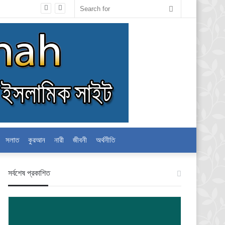
Search
for
সলাত
কুরআন
নারী
জীবনী
অর্থনীতি
স‍র্বশেষ প্রকাশিত