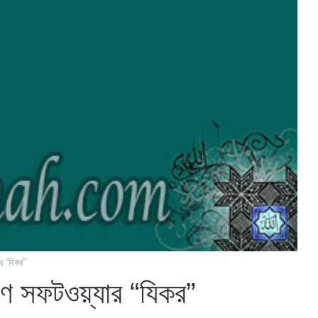
র “যিকর”
রণ সফটওয়্যার “যিকর”