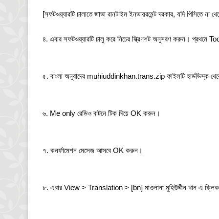
[সফটওয়্যারটি চালাতে জাভা রানটাইম ইনভায়রমেন্ট দরকার, যদি পিসিতে না থ
৪. এবার সফটওয়্যারটি চালু করে নিচের স্ক্রিণশট অনুসরণ করুন। প্রথ
৫. বাংলা অনুবাদের muhiuddinkhan.trans.zip ফাইলটি হার্ডডিস্ক থে
৬. Me only রেডিও বাটনে টিক দিয়ে OK করুন।
৭. কনর্ফামেশন মেসেজ আসবে OK করুন।
৮. এবার View > Translation > [bn] মাওলানা মুহিউদ্দীন খান এ ক্ল