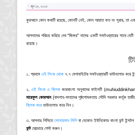
জুন ১৯, ২০১৩
কুরআনে কোন কথাটি রয়েছে, কোনটি নেই, কোন আয়াত কত নং সূরার, তা এ
আপনাদের পরিচয় করিয়ে দেব “জিকর” নামের একটি সফটওয়্যারের সাথে যেটি ন
রয়েছে।
টি
১. প্রথমে
এই লিংক থেকে
৭.৭ মেগাবাইটের সফটওয়্যারটি ডাউনলোড করে ইন্
২.
এই লিংক এ ক্লিক
করেবাংলা অনুবাদের ফাইলটি (muhiuddinkhan.tr
মারেফুল কোরআন
(বাদশাহ-ফাহাদের পৃষ্ঠপোষকতায় সৌদি সরকার কর্তৃক হা
ক্লিক করে
ডাউনলোড করে নিন।
৩. আপনার পিসিতে
সোলায়মান লিপি
বা যেকোন ইউনিকোড বাংলা ফন্ট ইন্সট
ফন্ট
ফোল্ডারে পেস্ট করুন।