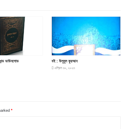
 খন্ড ডাউনলোড
বই : উলুমুল কুরআন
এপ্রিল ৩০, ২০২৩
 marked
*