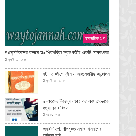
ইসলামিক গল্প
নওমুসলিমদের কলমে ডঃ শিবশক্তি স্বরূপজীর একটি সাক্ষাৎকার
জুলাই ২৪, ২০২৫
বই : তাবলীগে দ্বীন ও আহলেহাদীছ আন্দোলন
জুলাই ২৩, ২০২৫
ডাকাতদের বিরুদ্ধে লড়াই করা এবং তাদেরকে
হত্যা করার বিধান
মার্চ ৫, ২০২৫
জবাবদিহিতা: পাপমুক্ত সমাজ বিনির্মাণের
অনিবার্য দাবি