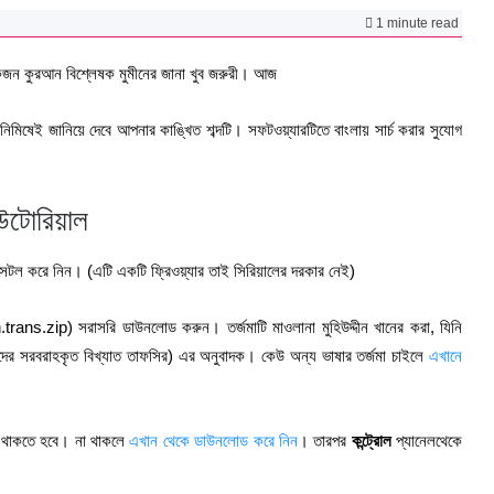
1 minute read
কজন কুরআন বিশ্লেষক মুমীনের জানা খুব জরুরী। আজ
িমিষেই জানিয়ে দেবে আপনার কাঙ্খিত শব্দটি। সফটওয়্যারটিতে বাংলায় সার্চ করার সুযোগ
উটোরিয়াল
সটল করে নিন। (এটি একটি ফ্রিওয়্যার তাই সিরিয়ালের দরকার নেই)
ans.zip) সরাসরি ডাউনলোড করুন। তর্জমাটি মাওলানা মুহিউদ্দীন খানের করা, যিনি
জীদের সরবরাহকৃত বিখ্যাত তাফসির) এর অনুবাদক। কেউ অন্য ভাষার তর্জমা চাইলে
এখানে
ল থাকতে হবে। না থাকলে
এখান থেকে ডাউনলোড করে নিন
। তারপর
কন্ট্রোল
প্যানেলথেকে