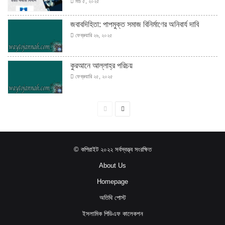
মার্চ ৫, ২০২৫
জবাবদিহিতা: পাপমুক্ত সমাজ বিনির্মাণের অনিবার্য দাবি
ফেব্রুয়ারি ২৬, ২০২৫
কুরআনে আল্লাহ্‌র পরিচয়
ফেব্রুয়ারি ২৫, ২০২৫
পূর্বের
পরবর্তী
পাতা
পাতা
© কপিরাইট ২০২২ সর্বস্বত্ত্ব সংরক্ষিত
About Us
Homepage
অতিথি পোস্ট
ইসলামিক পিডিএফ কালেকশন