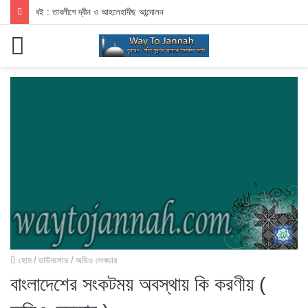
বই : তাবলীগে দ্বীন ও আহলেহাদীছ আন্দোলন
মেনু
হোম
/
ডাউনলোড
/
অডিও লেকচার
বাংলাদেশের সংকটময় অবস্থায় কি করণীয় (