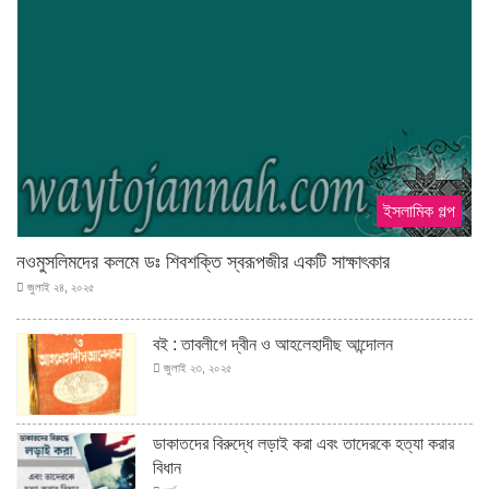
ইসলামিক গল্প
নওমুসলিমদের কলমে ডঃ শিবশক্তি স্বরূপজীর একটি সাক্ষাৎকার
জুলাই ২৪, ২০২৫
বই : তাবলীগে দ্বীন ও আহলেহাদীছ আন্দোলন
জুলাই ২৩, ২০২৫
ডাকাতদের বিরুদ্ধে লড়াই করা এবং তাদেরকে হত্যা করার
বিধান