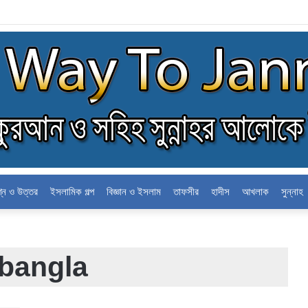
লন
শ্ন ও উত্তর
ইসলামিক গল্প
বিজ্ঞান ও ইসলাম
তাফসীর
হাদীস
আখলাক
সুন্নাহ
 bangla