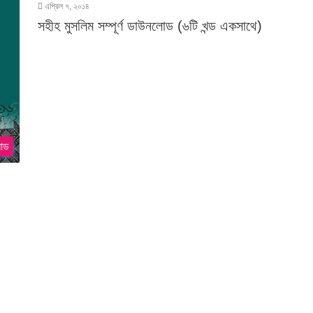
এপ্রিল ৭, ২০১৪
সহীহ মুসলিম সম্পূর্ণ ডাউনলোড (৬টি খন্ড একসাথে)
োড