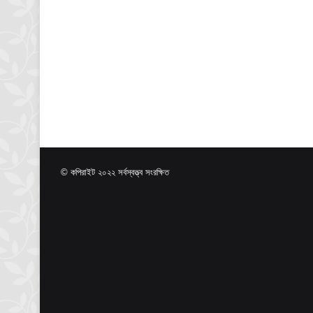
© কপিরাইট ২০২২ সর্বস্বত্ত্ব সংরক্ষিত