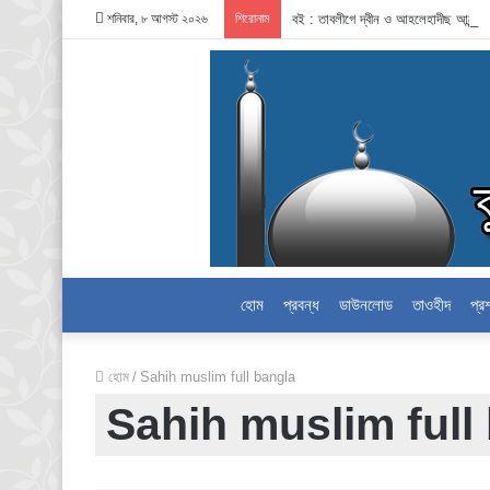
শনিবার, ৮ আগস্ট ২০২৬
শিরোনাম
বই : তাবলীগে দ্বীন ও আহলেহাদীছ আন্দো
হোম
প্রবন্ধ
ডাউনলোড
তাওহীদ
প্র
হোম
/
Sahih muslim full bangla
Sahih muslim full