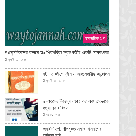
ইসলামিক গল্প
নওমুসলিমদের কলমে ডঃ শিবশক্তি স্বরূপজীর একটি সাক্ষাৎকার
জুলাই ২৪, ২০২৫
বই : তাবলীগে দ্বীন ও আহলেহাদীছ আন্দোলন
জুলাই ২৩, ২০২৫
ডাকাতদের বিরুদ্ধে লড়াই করা এবং তাদেরকে
হত্যা করার বিধান
মার্চ ৫, ২০২৫
জবাবদিহিতা: পাপমুক্ত সমাজ বিনির্মাণের
অনিবার্য দাবি