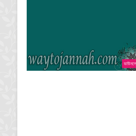
ডাউনল