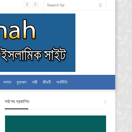
Search
for
সলাত
কুরআন
নারী
জীবনী
অর্থনীতি
স‍র্বশেষ প্রকাশিত