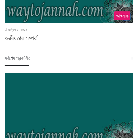
আখলাক
এপ্রিল ৫, ২০১৪
আত্মীয়তার সম্পর্ক
স‍র্বশেষ প্রকাশিত