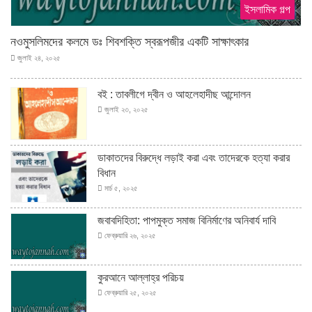
ইসলামিক গল্প
নওমুসলিমদের কলমে ডঃ শিবশক্তি স্বরূপজীর একটি সাক্ষাৎকার
জুলাই ২৪, ২০২৫
বই : তাবলীগে দ্বীন ও আহলেহাদীছ আন্দোলন
জুলাই ২৩, ২০২৫
ডাকাতদের বিরুদ্ধে লড়াই করা এবং তাদেরকে হত্যা করার
বিধান
মার্চ ৫, ২০২৫
জবাবদিহিতা: পাপমুক্ত সমাজ বিনির্মাণের অনিবার্য দাবি
ফেব্রুয়ারি ২৬, ২০২৫
কুরআনে আল্লাহ্‌র পরিচয়
ফেব্রুয়ারি ২৫, ২০২৫