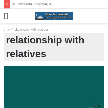
বই : তাবলীগে দ্বীন ও আহলেহাদীছ আন্দোলন
মেনু
হোম
/
relationship with relatives
relationship with
relatives