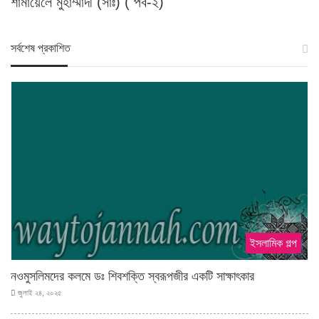
শামায়েলে মুহাম্মাদী (সাঃ) ( পর্ব-২)
স‍র্বশেষ প্রকাশিত
ইসলামিক গল্প
নওমুসলিমদের কলমে ডঃ শিবশক্তি স্বরূপজীর একটি সাক্ষাৎকার
জুলাই ২৪, ২০২৫