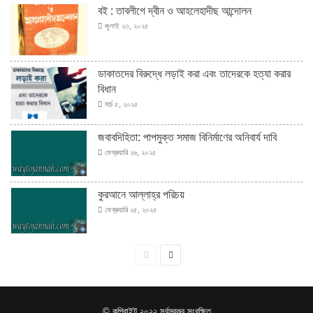
বই : তাবলীগে দ্বীন ও আহলেহাদীছ আন্দোলন
জুলাই ২৩, ২০২৫
ডাকাতদের বিরুদ্ধে লড়াই করা এবং তাদেরকে হত্যা করার
বিধান
মার্চ ৫, ২০২৫
জবাবদিহিতা: পাপমুক্ত সমাজ বিনির্মাণের অনিবার্য দাবি
ফেব্রুয়ারি ২৬, ২০২৫
কুরআনে আল্লাহ্‌র পরিচয়
ফেব্রুয়ারি ২৫, ২০২৫
পূর্বের
পরবর্তী
পাতা
পাতা
© কপিরাইট ২০২২ সর্বস্বত্ত্ব সংরক্ষিত