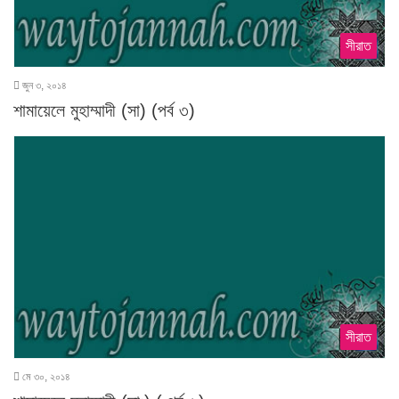
সীরাত
জুন ৩, ২০১৪
শামায়েলে মুহাম্মাদী (সা) (পর্ব ৩)
সীরাত
মে ৩০, ২০১৪