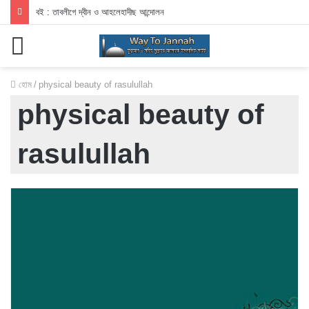
বই : তাবলীগে দ্বীন ও আহলেহাদীছ আন্দোলন
মেনু
হোম
/
physical beauty of rasulullah
physical beauty of
rasulullah