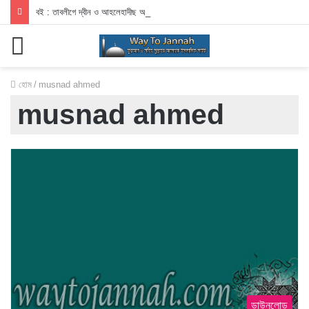
বই : তাবলীগে দ্বীন ও আহলেহাদীছ আন্দোলন
মেনু
হোম
/
musnad ahmed
musnad ahmed
ডাউনলোড