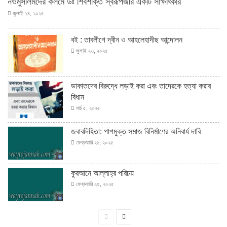
নওমুসলিমদের কলমে ডঃ শিবশক্তি স্বরূপজীর একটি সাক্ষাৎকার
জুলাই ২৪, ২০২৫
বই : তাবলীগে দ্বীন ও আহলেহাদীছ আন্দোলন
জুলাই ২৩, ২০২৫
ডাকাতদের বিরুদ্ধে লড়াই করা এবং তাদেরকে হত্যা করার
বিধান
মার্চ ৫, ২০২৫
জবাবদিহিতা: পাপমুক্ত সমাজ বিনির্মাণের অনিবার্য দাবি
ফেব্রুয়ারি ২৬, ২০২৫
কুরআনে আল্লাহ্‌র পরিচয়
ফেব্রুয়ারি ২৫, ২০২৫
পূর্বের
পরবর্তী