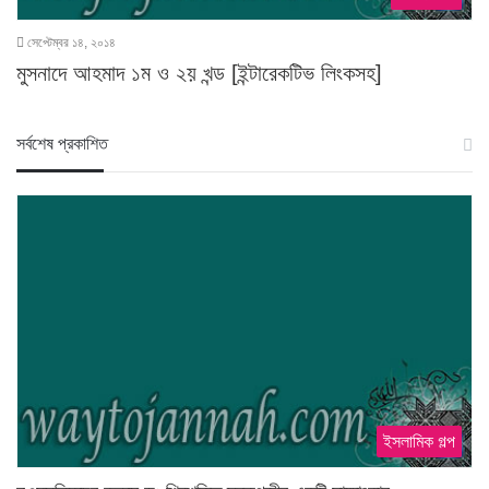
সেপ্টেম্বর ১৪, ২০১৪
মুসনাদে আহমাদ ১ম ও ২য় খন্ড [ইন্টারেকটিভ লিংকসহ]
স‍র্বশেষ প্রকাশিত
ইসলামিক গল্প