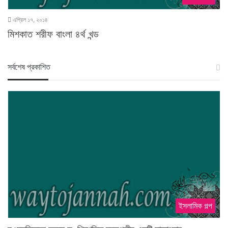
এপ্রিল ১৭, ২০১৪
মিশকাত শরীফ বাংলা ৪র্থ খন্ড
স‍র্বশেষ প্রকাশিত
ইসলামিক গল্প