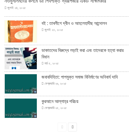
নওমুসলিমদের কলমে ডঃ শিবশক্তি স্বরূপজীর একটি সাক্ষাৎকার
জুলাই ২৪, ২০২৫
বই : তাবলীগে দ্বীন ও আহলেহাদীছ আন্দোলন
জুলাই ২৩, ২০২৫
ডাকাতদের বিরুদ্ধে লড়াই করা এবং তাদেরকে হত্যা করার
বিধান
মার্চ ৫, ২০২৫
জবাবদিহিতা: পাপমুক্ত সমাজ বিনির্মাণের অনিবার্য দাবি
ফেব্রুয়ারি ২৬, ২০২৫
কুরআনে আল্লাহ্‌র পরিচয়
ফেব্রুয়ারি ২৫, ২০২৫
পূর্বের
পরবর্তী