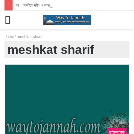
বই : তাবলীগে দ্বীন ও আহলেহাদীছ আন্দোলন
মেনু
হোম
/
meshkat sharif
meshkat sharif
ডাউনলোড