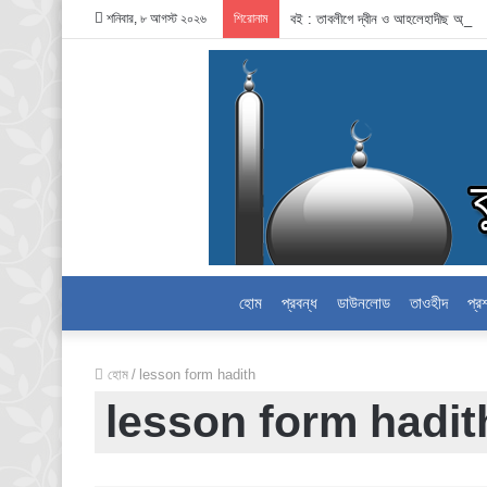
শনিবার, ৮ আগস্ট ২০২৬
শিরোনাম
বই : তাবলীগে দ্বীন ও আহলেহাদীছ আন্দো
হোম
প্রবন্ধ
ডাউনলোড
তাওহীদ
প্র
হোম
/
lesson form hadith
lesson form hadit