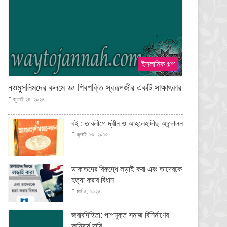
ইসলামিক গল্প
নওমুসলিমদের কলমে ডঃ শিবশক্তি স্বরূপজীর একটি সাক্ষাৎকার
জুলাই ২৪, ২০২৫
বই : তাবলীগে দ্বীন ও আহলেহাদীছ আন্দোলন
জুলাই ২৩, ২০২৫
ডাকাতদের বিরুদ্ধে লড়াই করা এবং তাদেরকে
হত্যা করার বিধান
মার্চ ৫, ২০২৫
জবাবদিহিতা: পাপমুক্ত সমাজ বিনির্মাণের
অনিবার্য দাবি