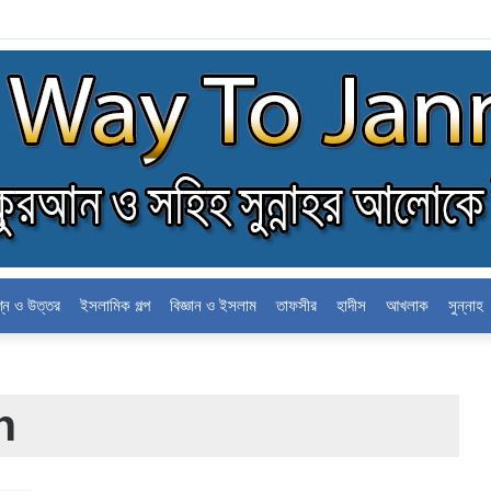
লন
শ্ন ও উত্তর
ইসলামিক গল্প
বিজ্ঞান ও ইসলাম
তাফসীর
হাদীস
আখলাক
সুন্নাহ
h