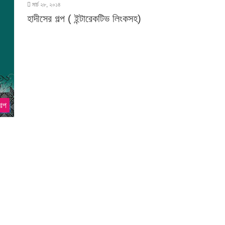
মার্চ ২৮, ২০১৪
হাদীসের গল্প ( ইন্টারেকটিভ লিংকসহ)
ল্প