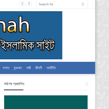
Search
for
সলাত
কুরআন
নারী
জীবনী
অর্থনীতি
স‍র্বশেষ প্রকাশিত