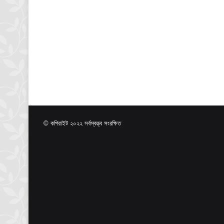
© কপিরাইট ২০২২ সর্বস্বত্ত্ব সংরক্ষিত