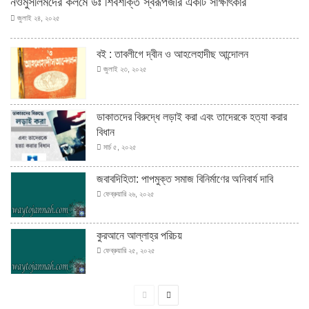
নওমুসলিমদের কলমে ডঃ শিবশক্তি স্বরূপজীর একটি সাক্ষাৎকার
জুলাই ২৪, ২০২৫
বই : তাবলীগে দ্বীন ও আহলেহাদীছ আন্দোলন
জুলাই ২৩, ২০২৫
ডাকাতদের বিরুদ্ধে লড়াই করা এবং তাদেরকে হত্যা করার
বিধান
মার্চ ৫, ২০২৫
জবাবদিহিতা: পাপমুক্ত সমাজ বিনির্মাণের অনিবার্য দাবি
ফেব্রুয়ারি ২৬, ২০২৫
কুরআনে আল্লাহ্‌র পরিচয়
ফেব্রুয়ারি ২৫, ২০২৫
পূর্বের
পরবর্তী