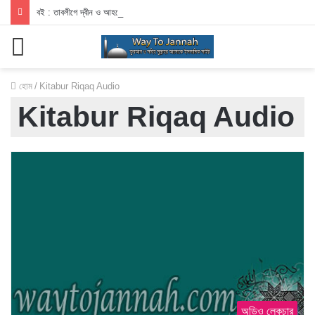
বই : তাবলীগে দ্বীন ও আহলেহাদীছ আন্দোলন
মেনু
হোম
/
Kitabur Riqaq Audio
Kitabur Riqaq Audio
অডিও লেকচার