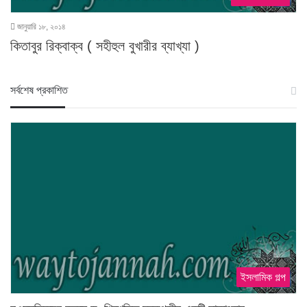
জানুয়ারি ১৮, ২০১৪
কিতাবুর রিক্বাক্ব ( সহীহুল বুখারীর ব্যাখ্যা )
স‍র্বশেষ প্রকাশিত
ইসলামিক গল্প