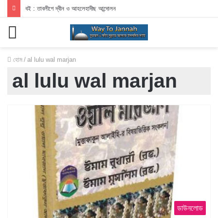
বই : তাবলীগে দ্বীন ও আহলেহাদীছ আন্দোলন
মেনু
হোম
/
al lulu wal marjan
al lulu wal marjan
ডাউনলোড