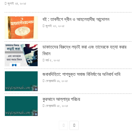
জুলাই ২৪, ২০২৫
বই : তাবলীগে দ্বীন ও আহলেহাদীছ আন্দোলন
জুলাই ২৩, ২০২৫
ডাকাতদের বিরুদ্ধে লড়াই করা এবং তাদেরকে হত্যা করার
বিধান
মার্চ ৫, ২০২৫
জবাবদিহিতা: পাপমুক্ত সমাজ বিনির্মাণের অনিবার্য দাবি
ফেব্রুয়ারি ২৬, ২০২৫
কুরআনে আল্লাহ্‌র পরিচয়
ফেব্রুয়ারি ২৫, ২০২৫
পূর্বের
পরবর্তী
পাতা
পাতা