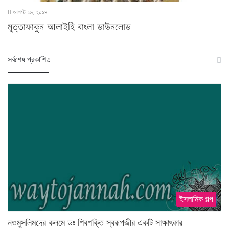
আগস্ট ১৬, ২০১৪
মুত্তাফাকুন আলাইহি বাংলা ডাউনলোড
স‍র্বশেষ প্রকাশিত
ইসলামিক গল্প
নওমুসলিমদের কলমে ডঃ শিবশক্তি স্বরূপজীর একটি সাক্ষাৎকার