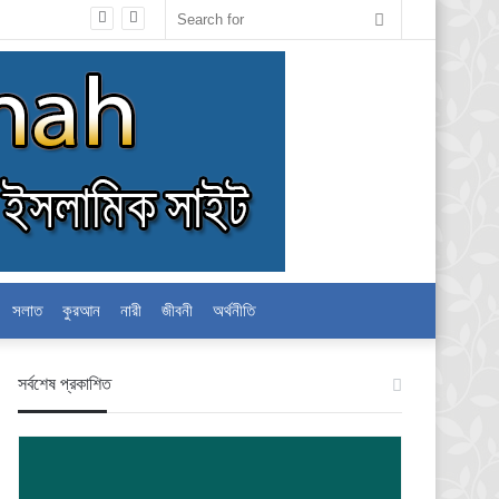
Search
for
সলাত
কুরআন
নারী
জীবনী
অর্থনীতি
স‍র্বশেষ প্রকাশিত