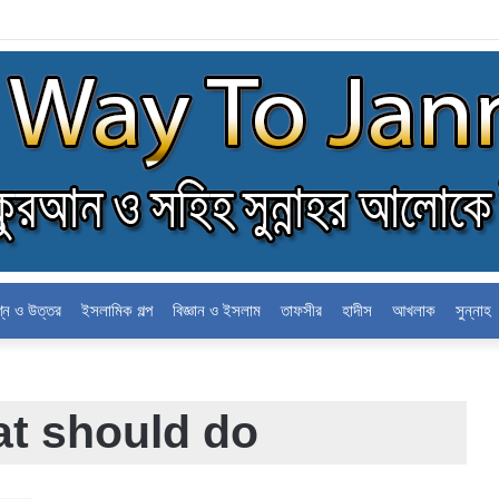
োলন
শ্ন ও উত্তর
ইসলামিক গল্প
বিজ্ঞান ও ইসলাম
তাফসীর
হাদীস
আখলাক
সুন্নাহ
at should do