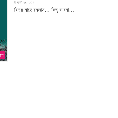
জুলাই ২৬, ২০১৪
বিদায় মাহে রমজান… কিছু ভাবনা…
য়াম