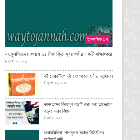
ইসলামিক গল্প
নওমুসলিমদের কলমে ডঃ শিবশক্তি স্বরূপজীর একটি সাক্ষাৎকার
জুলাই ২৪, ২০২৫
বই : তাবলীগে দ্বীন ও আহলেহাদীছ আন্দোলন
জুলাই ২৩, ২০২৫
ডাকাতদের বিরুদ্ধে লড়াই করা এবং তাদেরকে
হত্যা করার বিধান
মার্চ ৫, ২০২৫
জবাবদিহিতা: পাপমুক্ত সমাজ বিনির্মাণের
অনিবার্য দাবি