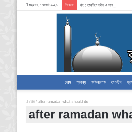
শুক্রবার, ৭ আগস্ট ২০২৬
শিরোনাম
বই : তাবলীগে দ্বীন ও আহলেহাদীছ আন্দ
হোম
প্রবন্ধ
ডাউনলোড
তাওহীদ
প্র
হোম
/
after ramadan what should do
after ramadan wh