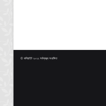
© কপিরাইট ২০২২ সর্বস্বত্ত্ব সংরক্ষিত