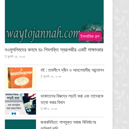
ইসলামিক গল্প
নওমুসলিমদের কলমে ডঃ শিবশক্তি স্বরূপজীর একটি সাক্ষাৎকার
জুলাই ২৪, ২০২৫
বই : তাবলীগে দ্বীন ও আহলেহাদীছ আন্দোলন
জুলাই ২৩, ২০২৫
ডাকাতদের বিরুদ্ধে লড়াই করা এবং তাদেরকে
হত্যা করার বিধান
মার্চ ৫, ২০২৫
জবাবদিহিতা: পাপমুক্ত সমাজ বিনির্মাণের
অনিবার্য দাবি