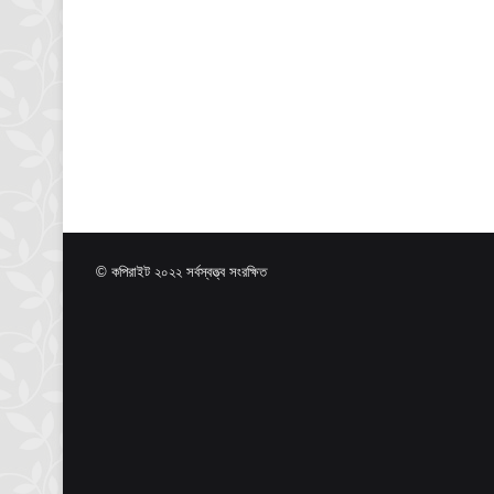
© কপিরাইট ২০২২ সর্বস্বত্ত্ব সংরক্ষিত