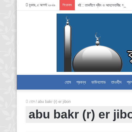
বুধবার, ৫ আগস্ট ২০২৬
শিরোনাম
বই : তাবলীগে দ্বীন ও আহলেহাদীছ আন্দোল
হোম
প্রবন্ধ
ডাউনলোড
তাওহীদ
প্র
হোম
/
abu bakr (r) er jibon
abu bakr (r) er jib