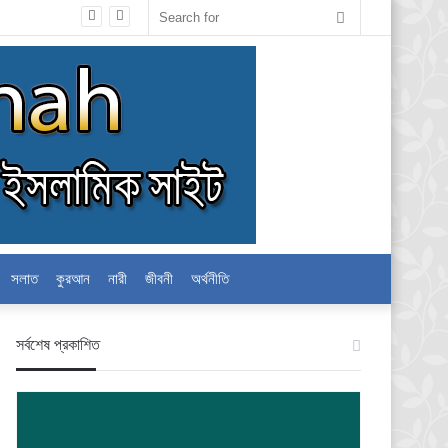
Search
for
সলাত
কুরআন
নারী
জীবনী
অর্থনীতি
স‍র্বশেষ প্রকাশিত