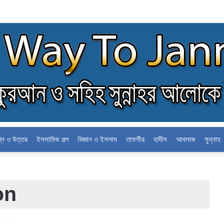
ন
শ্ন ও উত্তর
ইসলামিক গল্প
বিজ্ঞান ও ইসলাম
তাফসীর
হাদীস
আখলাক
সুন্নাহ
on