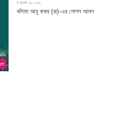
আগস্ট ২৬, ২০১৩
খলিফা আবু বাকর (রা)-এর গোপন আমল
ল্প