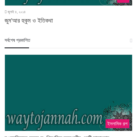
জুলাই ৪, ২০১৪
জুম’আর হুকুম ও ইতিকথা
স‍র্বশেষ প্রকাশিত
ইসলামিক গল্প