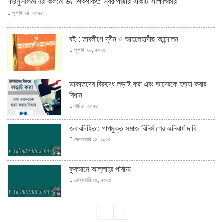
নওমুসলিমদের কলমে ডঃ শিবশক্তি স্বরূপজীর একটি সাক্ষাৎকার
জুলাই ২৪, ২০২৫
বই : তাবলীগে দ্বীন ও আহলেহাদীছ আন্দোলন
জুলাই ২৩, ২০২৫
ডাকাতদের বিরুদ্ধে লড়াই করা এবং তাদেরকে হত্যা করার
বিধান
মার্চ ৫, ২০২৫
জবাবদিহিতা: পাপমুক্ত সমাজ বিনির্মাণের অনিবার্য দাবি
ফেব্রুয়ারি ২৬, ২০২৫
কুরআনে আল্লাহ্‌র পরিচয়
ফেব্রুয়ারি ২৫, ২০২৫
পূর্বের
পরবর্তী