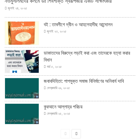
নওমুসলিমদের কলমে ডঃ শিবশক্তি স্বরূপজীর একটি সাক্ষাৎকার
জুলাই ২৪, ২০২৫
বই : তাবলীগে দ্বীন ও আহলেহাদীছ আন্দোলন
জুলাই ২৩, ২০২৫
ডাকাতদের বিরুদ্ধে লড়াই করা এবং তাদেরকে হত্যা করার
বিধান
মার্চ ৫, ২০২৫
জবাবদিহিতা: পাপমুক্ত সমাজ বিনির্মাণের অনিবার্য দাবি
ফেব্রুয়ারি ২৬, ২০২৫
কুরআনে আল্লাহ্‌র পরিচয়
ফেব্রুয়ারি ২৫, ২০২৫
পূর্বের
পরবর্তী