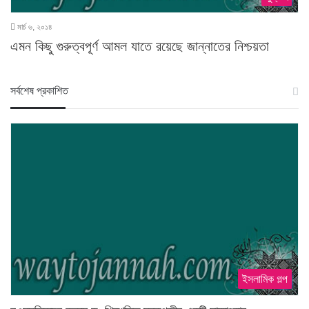
মার্চ ৬, ২০১৪
এমন কিছু গুরুত্বপূর্ণ আমল যাতে রয়েছে জান্নাতের নিশ্চয়তা
স‍র্বশেষ প্রকাশিত
ইসলামিক গল্প