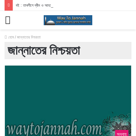
বই : তাবলীগে দ্বীন ও আহলেহাদীছ আন্দোলন
মেনু
হোম
/
জান্নাতের নিশ্চয়তা
জান্নাতের নিশ্চয়তা
সুন্নাহ