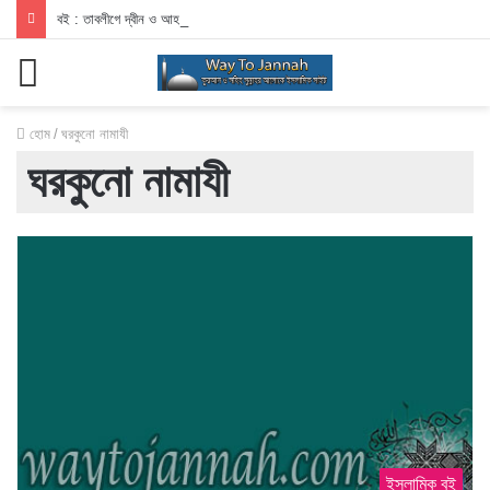
বই : তাবলীগে দ্বীন ও আহলেহাদীছ আন্দোলন
মেনু
হোম
/
ঘরকুনো নামাযী
ঘরকুনো নামাযী
ইসলামিক বই