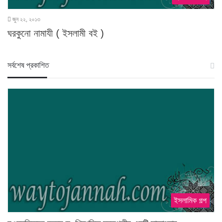
জুন ২২, ২০১৩
ঘরকুনো নামাযী ( ইসলামী বই )
স‍র্বশেষ প্রকাশিত
ইসলামিক গল্প