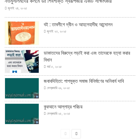
নওমুসলিমদের কলমে ডঃ শিবশক্তি স্বরূপজীর একটি সাক্ষাৎকার
জুলাই ২৪, ২০২৫
বই : তাবলীগে দ্বীন ও আহলেহাদীছ আন্দোলন
জুলাই ২৩, ২০২৫
ডাকাতদের বিরুদ্ধে লড়াই করা এবং তাদেরকে হত্যা করার
বিধান
মার্চ ৫, ২০২৫
জবাবদিহিতা: পাপমুক্ত সমাজ বিনির্মাণের অনিবার্য দাবি
ফেব্রুয়ারি ২৬, ২০২৫
কুরআনে আল্লাহ্‌র পরিচয়
ফেব্রুয়ারি ২৫, ২০২৫
পূর্বের
পরবর্তী