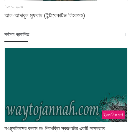
মে ১৮, ২০১৪
আল-আদাবুল মুফরাদ (ইন্টারেকটিভ লিংকসহ)
স‍র্বশেষ প্রকাশিত
ইসলামিক গল্প
নওমুসলিমদের কলমে ডঃ শিবশক্তি স্বরূপজীর একটি সাক্ষাৎকার