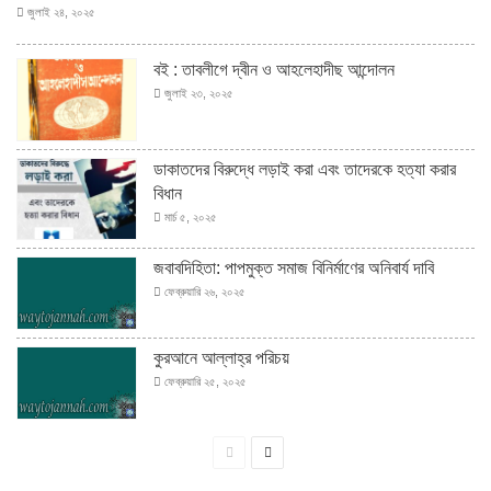
জুলাই ২৪, ২০২৫
বই : তাবলীগে দ্বীন ও আহলেহাদীছ আন্দোলন
জুলাই ২৩, ২০২৫
ডাকাতদের বিরুদ্ধে লড়াই করা এবং তাদেরকে হত্যা করার
বিধান
মার্চ ৫, ২০২৫
জবাবদিহিতা: পাপমুক্ত সমাজ বিনির্মাণের অনিবার্য দাবি
ফেব্রুয়ারি ২৬, ২০২৫
কুরআনে আল্লাহ্‌র পরিচয়
ফেব্রুয়ারি ২৫, ২০২৫
পূর্বের
পরবর্তী
পাতা
পাতা