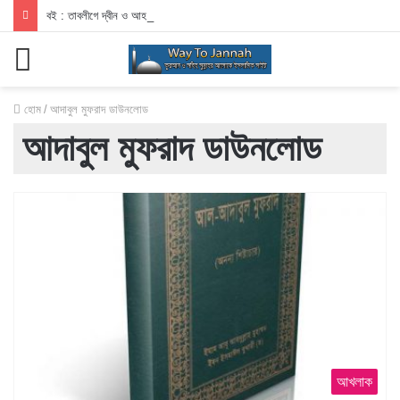
বই : তাবলীগে দ্বীন ও আহলেহাদীছ আন্দোলন
মেনু
হোম
/
আদাবুল মুফরাদ ডাউনলোড
আদাবুল মুফরাদ ডাউনলোড
আখলাক