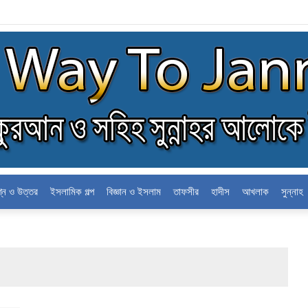
ন
শ্ন ও উত্তর
ইসলামিক গল্প
বিজ্ঞান ও ইসলাম
তাফসীর
হাদীস
আখলাক
সুন্নাহ