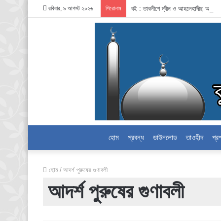
রবিবার, ৯ আগস্ট ২০২৬
শিরোনাম
বই : তাবলীগে দ্বীন ও আহলেহাদীছ আন্দোল
হোম
প্রবন্ধ
ডাউনলোড
তাওহীদ
প্র
হোম
/
আদর্শ পুরুষের গুণাবলী
আদর্শ পুরুষের গুণাবলী