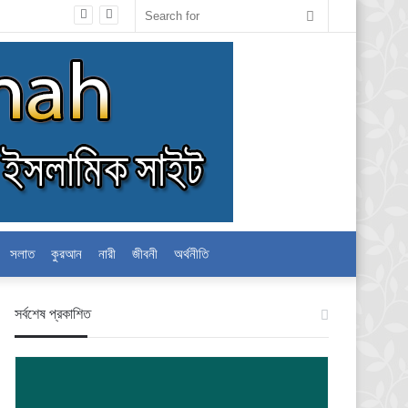
Search
for
সলাত
কুরআন
নারী
জীবনী
অর্থনীতি
স‍র্বশেষ প্রকাশিত