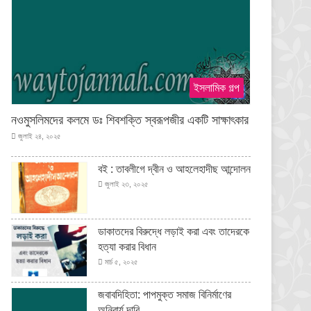
ইসলামিক গল্প
নওমুসলিমদের কলমে ডঃ শিবশক্তি স্বরূপজীর একটি সাক্ষাৎকার
জুলাই ২৪, ২০২৫
বই : তাবলীগে দ্বীন ও আহলেহাদীছ আন্দোলন
জুলাই ২৩, ২০২৫
ডাকাতদের বিরুদ্ধে লড়াই করা এবং তাদেরকে
হত্যা করার বিধান
মার্চ ৫, ২০২৫
জবাবদিহিতা: পাপমুক্ত সমাজ বিনির্মাণের
অনিবার্য দাবি