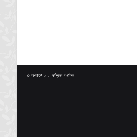
© কপিরাইট ২০২২ সর্বস্বত্ত্ব সংরক্ষিত